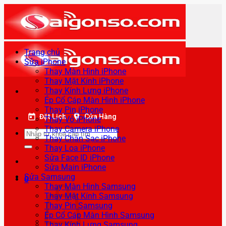
Bỏ
qua
nội
dung
Trang chủ
Sửa iPhone
Thay Màn Hình iPhone
Thay Mặt Kính iPhone
Thay Kính Lưng iPhone
Ép Cổ Cáp Màn Hình iPhone
Thay Pin iPhone
Đặt Lịch
Cửa Hàng
Thay Vỏ iPhone
Thay Camera iPhone
Tìm
Thay Chân Sạc iPhone
kiếm:
Thay Loa iPhone
Sửa Face ID iPhone
Sửa Main iPhone
Sửa Samsung
0
Thay Màn Hình Samsung
Thay Mặt Kính Samsung
Thay Pin Samsung
Ép Cổ Cáp Màn Hình Samsung
Thay Kính Lưng Samsung