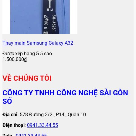
Thay main Samsung Galaxy A32
Được xếp hạng
5
5 sao
1.500.000
₫
VỀ CHÚNG TÔI
CÔNG TY TNHH CÔNG NGHỆ SÀI GÒN
SỐ
Địa chỉ
: 578 Đường 3/2 , P14 , Quận 10
Điện thoại
:
0941.33.44.55
Zalo
:
0941.33.44.55