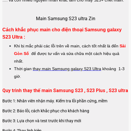
…. và còn nhiều nguyên nhân khác làm cho máy
S23
+
chết main.
Main Samsung S23 ultra Zin
Cách khắc phục main cho điện thoại Samsung galaxy
S23 Ultra :
Khi bị mắc phải các lỗi trên về main, cách tốt nhất là đến
Sài
Gòn Số
để được tư vấn và sửa chữa một cách hiệu quả
nhất.
Thời gian
thay main Samsung galaxy S23 Ultra
khoảng 1-3
giờ.
Quy trình thay thế main Samsung S23 , S23 Plus , S23 ultra
Bước 1: Nhân viên nhận máy. Kiểm tra lỗi phần cứng, mềm
Bước 2: Báo lỗi, cách khắc phục cho khách hàng
Bước 3: Lựa chọn và test trước khi thay mới
Bước 4: Thay linh kiện