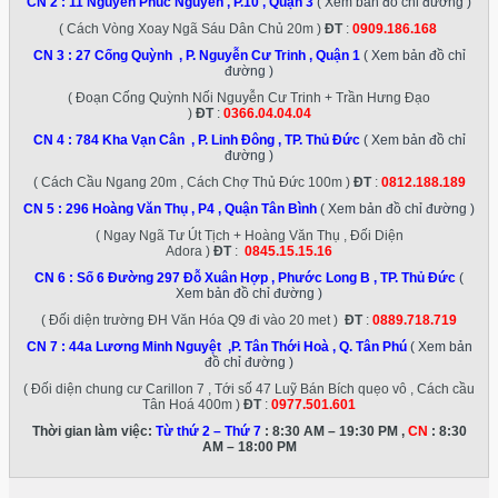
CN 2 :
11 Nguyễn Phúc Nguyên , P.10 , Quận 3
( Xem bản đồ chỉ đường )
( Cách Vòng Xoay Ngã Sáu Dân Chủ 20m )
ĐT
:
0909.186.168
CN 3 :
27 Cống Quỳnh , P. Nguyễn Cư Trinh , Quận 1
( Xem bản đồ chỉ
đường )
( Đoạn Cống Quỳnh Nối Nguyễn Cư Trinh + Trần Hưng Đạo
)
ĐT
:
0366.04.04.04
CN 4 :
784 Kha Vạn Cân , P. Linh Đông , TP. Thủ Đức
( Xem bản đồ chỉ
đường )
( Cách Cầu Ngang 20m , Cách Chợ Thủ Đức 100m )
ĐT
:
0812.188.189
CN 5 :
296 Hoàng Văn Thụ , P4 , Quận Tân Bình
( Xem bản đồ chỉ đường )
( Ngay Ngã Tư Út Tịch + Hoàng Văn Thụ , Đối Diện
Adora )
ĐT
:
0845.15.15.16
CN 6 :
Số 6 Đường 297 Đỗ Xuân Hợp , Phước Long B , TP. Thủ Đức
(
Xem bản đồ chỉ đường )
( Đối diện trường ĐH Văn Hóa Q9 đi vào 20 met )
ĐT
:
0889.718.719
CN 7 :
44a Lương Minh Nguyệt ,P. Tân Thới Hoà , Q. Tân Phú
( Xem bản
đồ chỉ đường )
( Đối diện chung cư Carillon 7 , Tới số 47 Luỹ Bán Bích quẹo vô , Cách cầu
Tân Hoá 400m )
ĐT
:
0977.501.601
Thời gian làm việc:
Từ thứ 2 – Thứ 7
: 8:30 AM – 19:30 PM ,
CN
: 8:30
AM – 18:00 PM