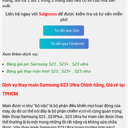
tháng, đổi trả 1 đổi 1 trong 3 tháng đầu nếu có lỗi của nhà sản
xuất.
Liên hệ ngay với
Saigonso
để được kiểm tra và tư vấn miễn
phí!
Tư vấn qua Zalo
Tư vấn qua Facebook
Xem thêm dịch vụ:
Bảng giá pin Samsung S23 , S23+ , S23 ultra
Bảng giá thay màn hình S23 , S23+ , S23 ultra
Dịch vụ thay main Samsung S23 Ultra Chính hãng, Giá rẻ tại
TPHCM
Main được ví như “bộ não” là bộ phận điều khiển mọi hoạt động của
máy, do đó có thể nói đây là bộ phận chiếm vị trí vô cùng quan trọng.
Điện thoại Samsung S23 , S23Plus , S23 Ultra hư main cần được thay
thế thường là bị một trong những lỗi rất nặng và không sửa chữa
được. Vậy
thay main Samsung S23 Ultra
trong trường hợp nào?