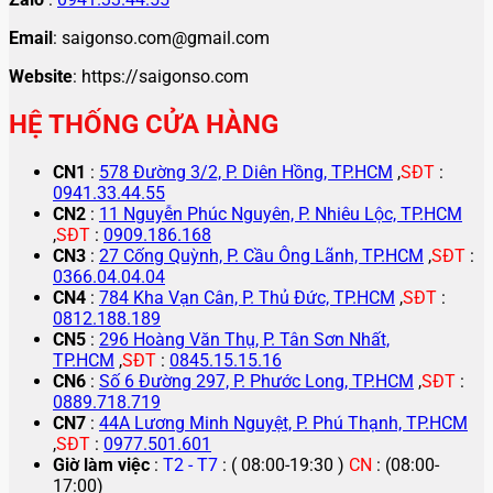
Email
: saigonso.com@gmail.com
Website
: https://saigonso.com
HỆ THỐNG CỬA HÀNG
CN1
:
578 Đường 3/2, P. Diên Hồng, TP.HCM
,
SĐT
:
0941.33.44.55
CN2
:
11 Nguyễn Phúc Nguyên, P. Nhiêu Lộc, TP.HCM
,
SĐT
:
0909.186.168
CN3
:
27 Cống Quỳnh, P. Cầu Ông Lãnh, TP.HCM
,
SĐT
:
0366.04.04.04
CN4
:
784 Kha Vạn Cân, P. Thủ Đức, TP.HCM
,
SĐT
:
0812.188.189
CN5
:
296 Hoàng Văn Thụ, P. Tân Sơn Nhất,
TP.HCM
,
SĐT
:
0845.15.15.16
CN6
:
Số 6 Đường 297, P. Phước Long, TP.HCM
,
SĐT
:
0889.718.719
CN7
:
44A Lương Minh Nguyệt, P. Phú Thạnh, TP.HCM
,
SĐT
:
0977.501.601
Giờ làm việc
:
T2 - T7
: ( 08:00-19:30 )
CN
: (08:00-
17:00)