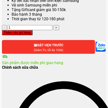
Ký tên xác nhận trên linh kiện Samsung
Vệ sinh Samsung miễn phí
Tặng Giftcard giảm giá 50-150k
Bảo hành 3 tháng
Thời gian thay từ 120-180 phút
Thay
main
Thêm vào giỏ hàng
Samsung
S23
📅
,
ĐẶT HẸN TRƯỚC
S23
(Giảm 5%, tối đa 100k)
Plus
,
Sản phẩm được miễn phí giao hàng
S23
Chính sách sửa chữa
Ultra
số
lượng