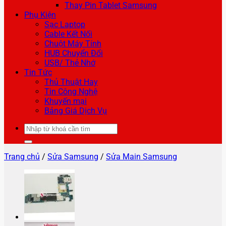
Thay Pin Tablet Samsung
Phụ Kiện
Sạc Laptop
Cable Kết Nối
Chuột Máy Tính
HUB Chuyển Đổi
USB/ Thẻ Nhớ
Tin Tức
Thủ Thuật Hay
Tin Công Nghệ
Khuyến mại
Bảng Giá Dịch Vụ
Tìm
kiếm:
Trang chủ
/
Sửa Samsung
/
Sửa Main Samsung