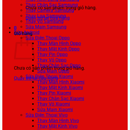
Thay Chân Sạc Samsung
Chưa có sản phẩm trong giỏ hàng.
Thay Camera Samsung
Thay Loa Samsung
Quay trở lại cửa hàng
Thay Vỏ Samsung
Sửa Main Samsung
0
Sửa Android
Giỏ hàng
Sửa Điện Thoại Oppo
Thay Màn Hình Oppo
Thay Mặt Kính Oppo
Thay Pin Oppo
Thay Vỏ Oppo
Thay Chân Sạc Oppo
Chưa có sản phẩm trong giỏ hàng.
Sửa Main Oppo
Sửa Điện Thoại Xiaomi
Quay trở lại cửa hàng
Thay Màn Hình Xiaomi
Thay Mặt Kính Xiaomi
Thay Pin Xiaomi
Thay Chân Sạc Xiaomi
Thay Vỏ Xiaomi
Sửa Main Xiaomi
Sửa Điện Thoại Vivo
Thay Màn Hình Vivo
Thay Mặt Kính Vivo