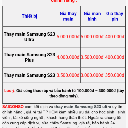
Chính Hãng :
Giá thay
Giá màn
Giá thay
Thiết bị
main
hình
pin
Thay main Samsung S23
5.000.000đ
5.000.000đ
400.000đ
Ultra
Thay main Samsung S23
4.000.000đ
3.500.000đ
400.000đ
Plus
Thay main Samsung S23
3.500.000đ
3.000.000đ
350.000đ
Lưu ý:
Giá công tháo ráp và bảo hành từ 100.000đ – 300.000đ (tùy
theo dòng máy).
SAIGONSO
cam kết dịch vụ
thay main
Samsung S23 ultra
uy tín ,
chính hãng , giá rẻ tại TP.HCM kèm nhiều ưu đãi cho học sinh , sinh
viên , tài xế công nghệ , khách hàng thân thiết. Ngoài ra chúng tôi
còn cung cấp dịch vụ sửa chữa Samsung giá rẻ, bảo hành 24