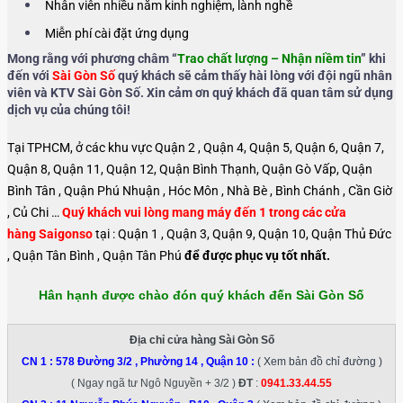
Nhân viên nhiều năm kinh nghiệm, lành nghề
Miễn phí cài đặt ứng dụng
Mong rằng với phương châm “
Trao chất lượng – Nhận niềm tin
” khi
đến với
Sài Gòn Số
quý khách sẽ cảm thấy hài lòng với đội ngũ nhân
viên và KTV Sài Gòn Số. Xin cảm ơn quý khách đã quan tâm sử dụng
dịch vụ của chúng tôi!
Tại TPHCM, ở các khu vực Quận 2 , Quận 4, Quận 5, Quận 6, Quận 7,
Quận 8, Quận 11, Quận 12, Quận Bình Thạnh, Quận Gò Vấp, Quận
Bình Tân , Quận Phú Nhuận , Hóc Môn , Nhà Bè , Bình Chánh , Cần Giờ
, Củ Chi …
Quý khách vui lòng mang máy đến 1 trong các cửa
hàng Saigonso
tại : Quận 1 , Quận 3, Quận 9, Quận 10, Quận Thủ Đức
, Quận Tân Bình , Quận Tân Phú
để được phục vụ tốt nhất.
Hân hạnh được chào đón quý khách đến Sài Gòn Số
Địa chỉ cửa hàng Sài Gòn Số
CN 1 :
578 Đường 3/2 , Phường 14 , Quận 10
:
( Xem bản đồ chỉ đường )
( Ngay ngã tư Ngô Nguyền + 3/2 )
ĐT
:
0941.33.44.55