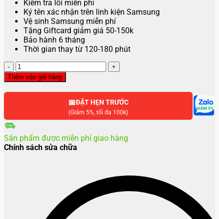
Kiểm tra lỗi miễn phí
Ký tên xác nhận trên linh kiện Samsung
Vệ sinh Samsung miễn phí
Tặng Giftcard giảm giá 50-150k
Bảo hành 6 tháng
Thời gian thay từ 120-180 phút
Thay
camera
Thêm vào giỏ hàng
sau
Samsung
📅
S25
ĐẶT HẸN TRƯỚC
số
(Giảm 5%, tối đa 100k)
lượng
Sản phẩm được miễn phí giao hàng
Chính sách sửa chữa