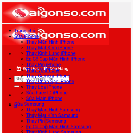
Bỏ
qua
nội
dung
Trang chủ
Sửa iPhone
Thay Màn Hình iPhone
Thay Mặt Kính iPhone
Thay Kính Lưng iPhone
Ép Cổ Cáp Màn Hình iPhone
Thay Pin iPhone
Đặt Lịch
Cửa Hàng
Thay Vỏ iPhone
Thay Camera iPhone
Tìm
Thay Chân Sạc iPhone
kiếm:
Thay Loa iPhone
Sửa Face ID iPhone
Sửa Main iPhone
Sửa Samsung
0
Thay Màn Hình Samsung
Thay Mặt Kính Samsung
Thay Pin Samsung
Ép Cổ Cáp Màn Hình Samsung
Thay Kính Lưng Samsung