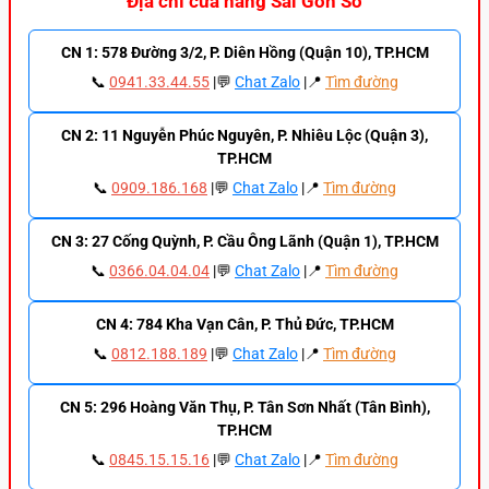
Địa chỉ cửa hàng Sài Gòn Số
CN 1: 578 Đường 3/2, P. Diên Hồng (Quận 10), TP.HCM
📞
0941.33.44.55
|💬
Chat Zalo
|📍
Tìm đường
CN 2: 11 Nguyễn Phúc Nguyên, P. Nhiêu Lộc (Quận 3),
TP.HCM
📞
0909.186.168
|💬
Chat Zalo
|📍
Tìm đường
CN 3: 27 Cống Quỳnh, P. Cầu Ông Lãnh (Quận 1), TP.HCM
📞
0366.04.04.04
|💬
Chat Zalo
|📍
Tìm đường
CN 4: 784 Kha Vạn Cân, P. Thủ Đức, TP.HCM
📞
0812.188.189
|💬
Chat Zalo
|📍
Tìm đường
CN 5: 296 Hoàng Văn Thụ, P. Tân Sơn Nhất (Tân Bình),
TP.HCM
📞
0845.15.15.16
|💬
Chat Zalo
|📍
Tìm đường