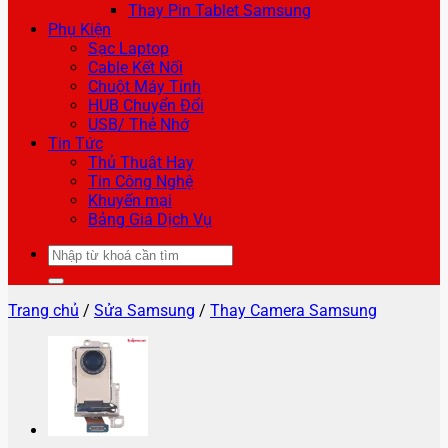
Thay Pin Tablet Samsung
Phụ Kiện
Sạc Laptop
Cable Kết Nối
Chuột Máy Tính
HUB Chuyển Đổi
USB/ Thẻ Nhớ
Tin Tức
Thủ Thuật Hay
Tin Công Nghệ
Khuyến mại
Bảng Giá Dịch Vụ
Tìm
kiếm:
Trang chủ
/
Sửa Samsung
/
Thay Camera Samsung