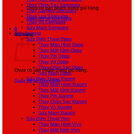
Thay Chân Sạc Samsung
Chưa có sản phẩm trong giỏ hàng.
Thay Camera Samsung
Thay Loa Samsung
Quay trở lại cửa hàng
Thay Vỏ Samsung
Sửa Main Samsung
0
Sửa Android
Giỏ hàng
Sửa Điện Thoại Oppo
Thay Màn Hình Oppo
Thay Mặt Kính Oppo
Thay Pin Oppo
Thay Vỏ Oppo
Thay Chân Sạc Oppo
Chưa có sản phẩm trong giỏ hàng.
Sửa Main Oppo
Sửa Điện Thoại Xiaomi
Quay trở lại cửa hàng
Thay Màn Hình Xiaomi
Thay Mặt Kính Xiaomi
Thay Pin Xiaomi
Thay Chân Sạc Xiaomi
Thay Vỏ Xiaomi
Sửa Main Xiaomi
Sửa Điện Thoại Vivo
Thay Màn Hình Vivo
Thay Mặt Kính Vivo