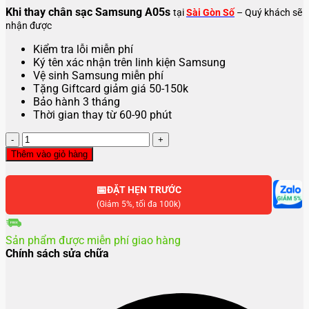
Khi thay chân sạc Samsung A05s
tại
Sài Gòn Số
– Quý khách sẽ
nhận được
Kiểm tra lỗi miễn phí
Ký tên xác nhận trên linh kiện Samsung
Vệ sinh Samsung miễn phí
Tặng Giftcard giảm giá 50-150k
Bảo hành 3 tháng
Thời gian thay từ 60-90 phút
Thay
chân
Thêm vào giỏ hàng
sạc
Samsung
📅
A05s
ĐẶT HẸN TRƯỚC
số
(Giảm 5%, tối đa 100k)
lượng
Sản phẩm được miễn phí giao hàng
Chính sách sửa chữa