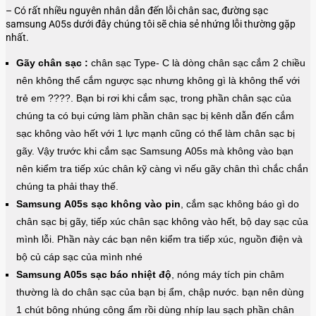
– Có rất nhiều nguyên nhân dẫn đến lỗi chân sac, đường sạc
samsung
A05s
dưới đây chúng tôi sẽ chia sẻ nhứng lỗi thường gặp
nhất.
Gãy chân sạc :
chân sạc Type- C là dòng chân sạc cắm 2 chiều
nên không thể cắm ngược sạc nhưng không gì là không thể với
trẻ em ????. Bạn bi rơi khi cắm sạc, trong phần chân sạc của
chúng ta có bụi cứng làm phần chân sạc bị kênh dẫn đến cắm
sạc không vào hết với 1 lực mạnh cũng có thể làm chân sạc bị
gãy. Vậy trước khi cắm sạc Samsung
A05s
mà không vào bạn
nên kiểm tra tiếp xúc chân kỹ càng vì nếu gãy chân thì chắc chắn
chúng ta phải thay thế.
Samsung
A05s
sạc không vào pin
, cắm sạc không báo gì do
chân sạc bị gãy, tiếp xúc chân sạc không vào hết, bộ day sạc của
mình lỗi. Phần này các bạn nên kiểm tra tiếp xúc, nguồn điện và
bộ củ cáp sạc của mình nhé
Samsung A05s sạc báo nhiệt độ
, nóng máy tích pin châm
thường là do chân sạc của bạn bị ẩm, chập nước. bạn nên dùng
1 chút bông nhúng công ẩm rồi dùng nhíp lau sạch phần chân