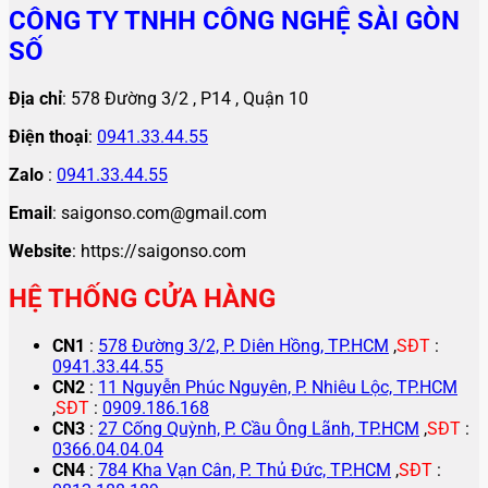
CÔNG TY TNHH CÔNG NGHỆ SÀI GÒN
SỐ
Địa chỉ
: 578 Đường 3/2 , P14 , Quận 10
Điện thoại
:
0941.33.44.55
Zalo
:
0941.33.44.55
Email
: saigonso.com@gmail.com
Website
: https://saigonso.com
HỆ THỐNG CỬA HÀNG
CN1
:
578 Đường 3/2, P. Diên Hồng, TP.HCM
,
SĐT
:
0941.33.44.55
CN2
:
11 Nguyễn Phúc Nguyên, P. Nhiêu Lộc, TP.HCM
,
SĐT
:
0909.186.168
CN3
:
27 Cống Quỳnh, P. Cầu Ông Lãnh, TP.HCM
,
SĐT
:
0366.04.04.04
CN4
:
784 Kha Vạn Cân, P. Thủ Đức, TP.HCM
,
SĐT
: