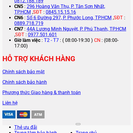
0812.188.189
CN5
:
296 Hoàng Văn Thụ, P. Tân Sơn Nhất,
TP.HCM
,
SĐT
:
0845.15.15.16
CN6
:
Số 6 Đường 297, P. Phước Long, TP.HCM
,
SĐT
:
0889.718.719
CN7
:
44A Lương Minh Nguyệt, P. Phú Thạnh, TP.HCM
,
SĐT
:
0977.501.601
Giờ làm việc
:
T2 - T7
: ( 08:00-19:30 )
CN
: (08:00-
17:00)
HỖ TRỢ KHÁCH HÀNG
Chính sách bảo mật
Chính sách bảo hành
Phương thức Giao hàng & thanh toán
Liên hệ
Thẻ ưu đãi
Trung tâm bảo hành
Trang chủ