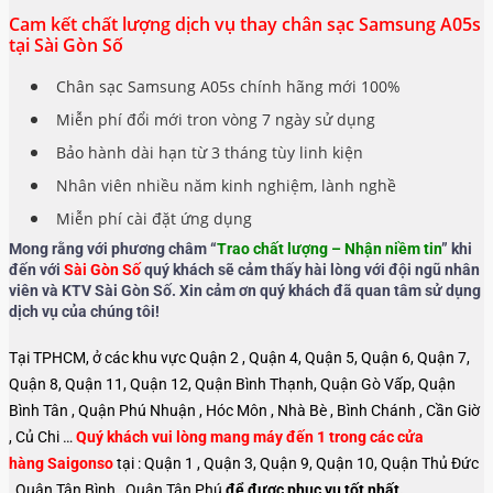
Cam kết chất lượng dịch vụ thay chân sạc Samsung A05s
tại Sài Gòn Số
Chân sạc Samsung A05s chính hãng mới 100%
Miễn phí đổi mới tron vòng 7 ngày sử dụng
Bảo hành dài hạn từ 3 tháng tùy linh kiện
Nhân viên nhiều năm kinh nghiệm, lành nghề
Miễn phí cài đặt ứng dụng
Mong rằng với phương châm “
Trao chất lượng – Nhận niềm tin
” khi
đến với
Sài Gòn Số
quý khách sẽ cảm thấy hài lòng với đội ngũ nhân
viên và KTV Sài Gòn Số. Xin cảm ơn quý khách đã quan tâm sử dụng
dịch vụ của chúng tôi!
Tại TPHCM, ở các khu vực Quận 2 , Quận 4, Quận 5, Quận 6, Quận 7,
Quận 8, Quận 11, Quận 12, Quận Bình Thạnh, Quận Gò Vấp, Quận
Bình Tân , Quận Phú Nhuận , Hóc Môn , Nhà Bè , Bình Chánh , Cần Giờ
, Củ Chi …
Quý khách vui lòng mang máy đến 1 trong các cửa
hàng Saigonso
tại : Quận 1 , Quận 3, Quận 9, Quận 10, Quận Thủ Đức
, Quận Tân Bình , Quận Tân Phú
để được phục vụ tốt nhất.