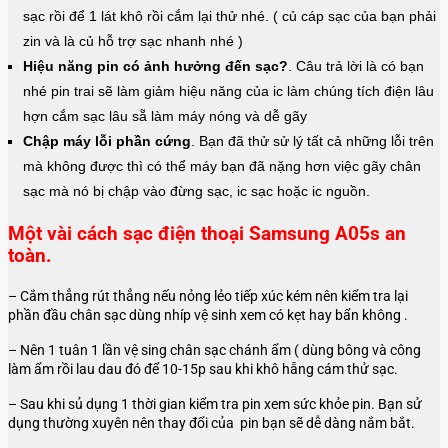
sạc rồi để 1 lát khô rồi cắm lại thử nhé. ( củ cáp sạc của bạn phải
zin và là củ hỗ trợ sạc nhanh nhé )
Hiệu năng pin có ảnh hưởng đến sạc?
. Câu trả lời là có bạn
nhé pin trai sẽ làm giảm hiệu năng của ic làm chúng tích điện lâu
hợn cắm sạc lâu sẵ làm máy nóng và dễ gãy
Chập máy lỗi phần cứng
. Bạn đã thử sử lý tất cả những lỗi trên
mà không được thì có thể máy bạn đã nặng hơn việc gãy chân
sạc mà nó bị chập vào đừng sạc, ic sạc hoặc ic nguồn.
Một vài cách sạc điện thoại Samsung A05s an
toàn.
– Cắm thẳng rút thẳng nếu nỏng lẻo tiếp xúc kém nên kiểm tra lại
phần đầu chân sạc dùng nhíp vệ sinh xem có kẹt hay bẩn không .
– Nên 1 tuân 1 lần vệ sing chân sạc chánh ẩm ( dùng bông và công
làm ẩm rồi lau dau đó để 10-15p sau khi khô hẵng cám thử sạc.
– Sau khi sủ dụng 1 thời gian kiểm tra pin xem sức khỏe pin. Bạn sử
dụng thường xuyên nên thay đổi của pin bạn sẽ dễ dàng nắm bắt.