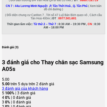
( Đối diện trường ĐH Văn Hóa Q9 đi vào 20 met )
ĐT
:
0889.718.719
CN 7 :
44a Lương Minh Nguyệt ,P. Tân Thới Hoà , Q. Tân Phú
( Xem bản
đồ chỉ đường )
( Đối diện chung cư Carillon 7 , Tới số 47 Luỹ Bán Bích quẹo vô , Cách cầu
Tân Hoá 400m )
ĐT
:
0977.501.601
Thời gian làm việc:
Từ thứ 2 – Thứ 7
: 8:30 AM – 19:30 PM ,
CN
: 8:30
AM – 18:00 PM
Đánh giá (3)
3 đánh giá cho
Thay chân sạc Samsung
A05s
5.00
5.00
trên 5 dựa trên
2
đánh giá
3
đánh giá của khách hàng
5
100%
| 3 đánh giá
4
0%
| 0 đánh giá
3
0%
| 0 đánh giá
2
0%
| 0 đánh giá