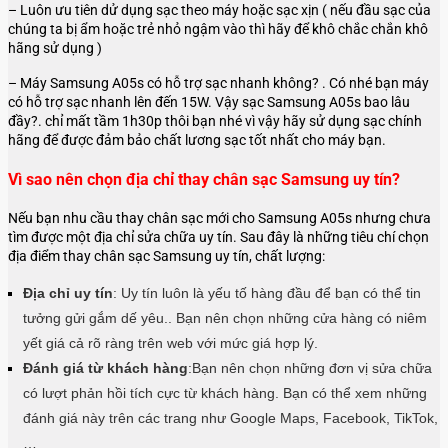
– Luôn ưu tiên dử dụng sạc theo máy hoặc sạc xịn ( nếu đầu sạc của
chúng ta bị ẩm hoặc trẻ nhỏ ngậm vào thì hãy để khô chắc chắn khô
hãng sử dụng )
– Máy Samsung A05s có hỗ trợ sạc nhanh không? . Có nhé bạn máy
có hỗ trợ sạc nhanh lên đến 15W. Vậy sạc Samsung A05s bao lâu
đầy?. chỉ mất tầm 1h30p thôi bạn nhé vì vậy hãy sử dụng sạc chính
hãng để được đảm bảo chất lương sạc tốt nhất cho máy bạn.
Vì sao nên chọn địa chỉ thay chân sạc Samsung uy tín?
Nếu bạn nhu cầu thay chân sạc mới cho Samsung A05s nhưng chưa
tìm được một địa chỉ sửa chữa uy tín. Sau đây là những tiêu chí chọn
địa điểm thay chân sạc Samsung uy tín, chất lượng:
Địa chỉ uy tín
: Uy tín luôn là yếu tố hàng đầu để bạn có thể tin
tưởng gửi gắm dế yêu.. Bạn nên chọn những cửa hàng có niêm
yết giá cả rõ ràng trên web với mức giá hợp lý.
Đánh giá từ khách hàng
:Bạn nên chọn những đơn vị sửa chữa
có lượt phản hồi tích cực từ khách hàng. Bạn có thể xem những
đánh giá này trên các trang như Google Maps, Facebook, TikTok,
…