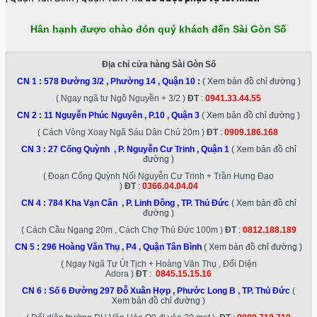
Hân hạnh được chào đón quý khách đến Sài Gòn Số
Địa chỉ cửa hàng Sài Gòn Số
CN 1 :
578 Đường 3/2 , Phường 14 , Quận 10
:
( Xem bản đồ chỉ đường )
( Ngay ngã tư Ngô Nguyền + 3/2 )
ĐT
:
0941.33.44.55
CN 2 :
11 Nguyễn Phúc Nguyên , P.10 , Quận 3
( Xem bản đồ chỉ đường )
( Cách Vòng Xoay Ngã Sáu Dân Chủ 20m )
ĐT
:
0909.186.168
CN 3 :
27 Cống Quỳnh , P. Nguyễn Cư Trinh , Quận 1
( Xem bản đồ chỉ
đường )
( Đoạn Cống Quỳnh Nối Nguyễn Cư Trinh + Trần Hưng Đạo
)
ĐT
:
0366.04.04.04
CN 4 :
784 Kha Vạn Cân , P. Linh Đông , TP. Thủ Đức
( Xem bản đồ chỉ
đường )
( Cách Cầu Ngang 20m , Cách Chợ Thủ Đức 100m )
ĐT
:
0812.188.189
CN 5 :
296 Hoàng Văn Thụ , P4 , Quận Tân Bình
( Xem bản đồ chỉ đường )
( Ngay Ngã Tư Út Tịch + Hoàng Văn Thụ , Đối Diện
Adora )
ĐT
:
0845.15.15.16
CN 6 :
Số 6 Đường 297 Đỗ Xuân Hợp , Phước Long B , TP. Thủ Đức
(
Xem bản đồ chỉ đường )