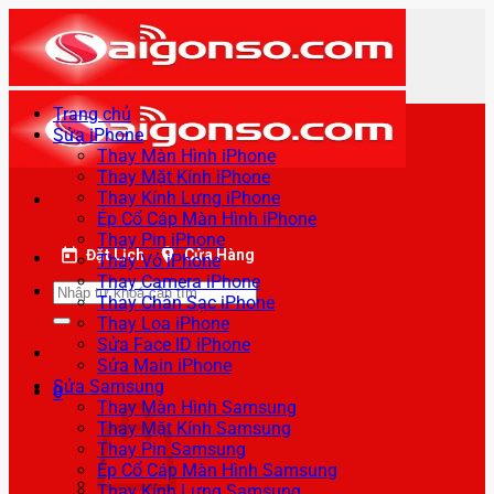
Bỏ
qua
nội
dung
Trang chủ
Sửa iPhone
Thay Màn Hình iPhone
Thay Mặt Kính iPhone
Thay Kính Lưng iPhone
Ép Cổ Cáp Màn Hình iPhone
Thay Pin iPhone
Đặt Lịch
Cửa Hàng
Thay Vỏ iPhone
Thay Camera iPhone
Tìm
Thay Chân Sạc iPhone
kiếm:
Thay Loa iPhone
Sửa Face ID iPhone
Sửa Main iPhone
Sửa Samsung
0
Thay Màn Hình Samsung
Thay Mặt Kính Samsung
Thay Pin Samsung
Ép Cổ Cáp Màn Hình Samsung
Thay Kính Lưng Samsung