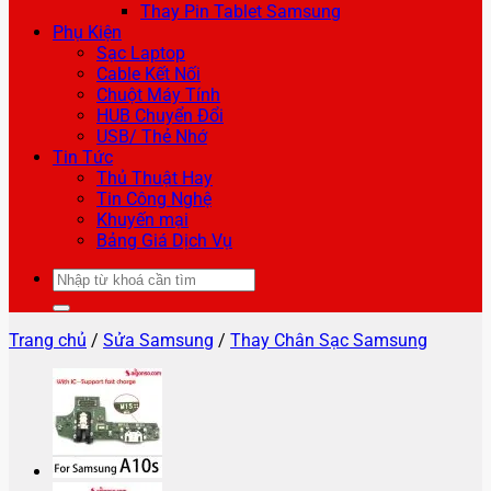
Thay Pin Tablet Samsung
Phụ Kiện
Sạc Laptop
Cable Kết Nối
Chuột Máy Tính
HUB Chuyển Đổi
USB/ Thẻ Nhớ
Tin Tức
Thủ Thuật Hay
Tin Công Nghệ
Khuyến mại
Bảng Giá Dịch Vụ
Tìm
kiếm:
Trang chủ
/
Sửa Samsung
/
Thay Chân Sạc Samsung