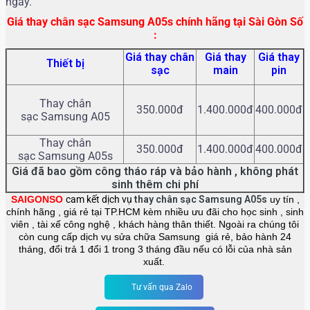
ngay.
Giá thay chân sạc Samsung A05s chính hãng tại Sài Gòn Số
:
Giá thay chân
Giá thay
Giá thay
Thiết bị
sạc
main
pin
Thay chân
350.000đ
1.400.000đ
400.000đ
sạc Samsung A05
Thay chân
350.000đ
1.400.000đ
400.000đ
sạc Samsung A05s
Giá đã bao gồm công tháo ráp và bảo hành , không phát
sinh thêm chi phí
SAIGONSO
cam kết dịch vụ
thay chân sạc
Samsung A05s
uy tín ,
chính hãng , giá rẻ tại TP.HCM kèm nhiều ưu đãi cho học sinh , sinh
viên , tài xế công nghệ , khách hàng thân thiết. Ngoài ra chúng tôi
còn cung cấp dịch vụ sửa chữa Samsung giá rẻ, bảo hành 24
tháng, đổi trả 1 đổi 1 trong 3 tháng đầu nếu có lỗi của nhà sản
xuất.
Tư vấn qua Zalo