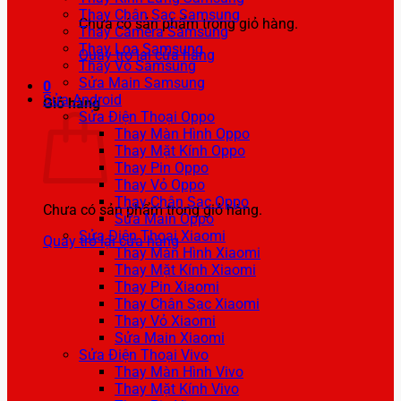
Thay Chân Sạc Samsung
Chưa có sản phẩm trong giỏ hàng.
Thay Camera Samsung
Thay Loa Samsung
Quay trở lại cửa hàng
Thay Vỏ Samsung
Sửa Main Samsung
0
Sửa Android
Giỏ hàng
Sửa Điện Thoại Oppo
Thay Màn Hình Oppo
Thay Mặt Kính Oppo
Thay Pin Oppo
Thay Vỏ Oppo
Thay Chân Sạc Oppo
Chưa có sản phẩm trong giỏ hàng.
Sửa Main Oppo
Sửa Điện Thoại Xiaomi
Quay trở lại cửa hàng
Thay Màn Hình Xiaomi
Thay Mặt Kính Xiaomi
Thay Pin Xiaomi
Thay Chân Sạc Xiaomi
Thay Vỏ Xiaomi
Sửa Main Xiaomi
Sửa Điện Thoại Vivo
Thay Màn Hình Vivo
Thay Mặt Kính Vivo