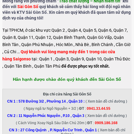
Mong rằng với phương châm “
Trao chất lượng – Nhận niềm tin
” khi
đến với
Sài Gòn Số
quý khách sẽ cảm thấy hài lòng với đội ngũ nhân
viên và KTV Sài Gòn Số. Xin cảm ơn quý khách đã quan tâm sử dụng
dịch vụ của chúng tôi!
Tại TPHCM, ở các khu vực Quận 2 , Quận 4, Quận 5, Quận 6, Quận 7,
Quận 8, Quận 11, Quận 12, Quận Bình Thạnh, Quận Gò Vấp, Quận
Bình Tân , Quận Phú Nhuận , Hóc Môn , Nhà Bè , Bình Chánh , Cần Giờ
, Củ Chi …
Quý khách vui lòng mang máy đến 1 trong các cửa
hàng Saigonso
tại : Quận 1 , Quận 3, Quận 9, Quận 10, Quận Thủ Đức
, Quận Tân Bình , Quận Tân Phú
để được phục vụ tốt nhất.
Hân hạnh được chào đón quý khách đến Sài Gòn Số
Địa chỉ cửa hàng Sài Gòn Số
CN 1 :
578 Đường 3/2 , Phường 14 , Quận 10
:
( Xem bản đồ chỉ đường )
( Ngay ngã tư Ngô Nguyền + 3/2 )
ĐT
:
0941.33.44.55
CN 2 :
11 Nguyễn Phúc Nguyên , P.10 , Quận 3
( Xem bản đồ chỉ đường )
( Cách Vòng Xoay Ngã Sáu Dân Chủ 20m )
ĐT
:
0909.186.168
CN 3 :
27 Cống Quỳnh , P. Nguyễn Cư Trinh , Quận 1
( Xem bản đồ chỉ