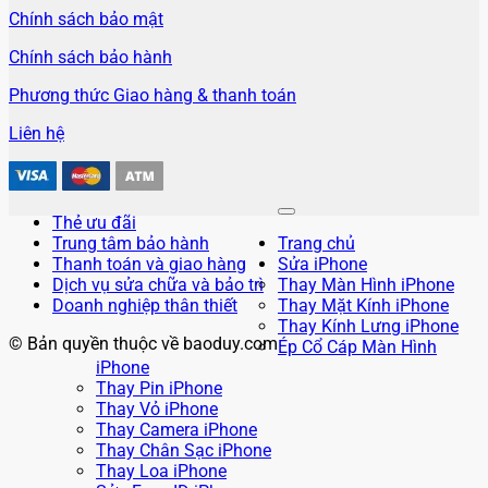
Chính sách bảo mật
Chính sách bảo hành
Phương thức Giao hàng & thanh toán
Liên hệ
Thẻ ưu đãi
Trung tâm bảo hành
Trang chủ
Thanh toán và giao hàng
Sửa iPhone
Dịch vụ sửa chữa và bảo trì
Thay Màn Hình iPhone
Doanh nghiệp thân thiết
Thay Mặt Kính iPhone
Thay Kính Lưng iPhone
© Bản quyền thuộc về baoduy.com
Ép Cổ Cáp Màn Hình
iPhone
Thay Pin iPhone
Thay Vỏ iPhone
Thay Camera iPhone
Thay Chân Sạc iPhone
Thay Loa iPhone