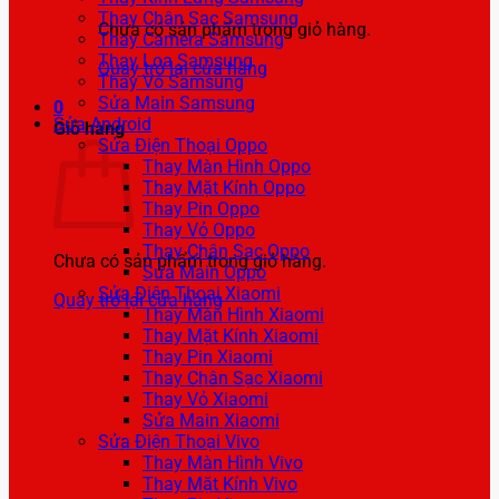
Thay Chân Sạc Samsung
Chưa có sản phẩm trong giỏ hàng.
Thay Camera Samsung
Thay Loa Samsung
Quay trở lại cửa hàng
Thay Vỏ Samsung
Sửa Main Samsung
0
Sửa Android
Giỏ hàng
Sửa Điện Thoại Oppo
Thay Màn Hình Oppo
Thay Mặt Kính Oppo
Thay Pin Oppo
Thay Vỏ Oppo
Thay Chân Sạc Oppo
Chưa có sản phẩm trong giỏ hàng.
Sửa Main Oppo
Sửa Điện Thoại Xiaomi
Quay trở lại cửa hàng
Thay Màn Hình Xiaomi
Thay Mặt Kính Xiaomi
Thay Pin Xiaomi
Thay Chân Sạc Xiaomi
Thay Vỏ Xiaomi
Sửa Main Xiaomi
Sửa Điện Thoại Vivo
Thay Màn Hình Vivo
Thay Mặt Kính Vivo