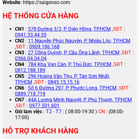
Website
: https://saigonso.com
HỆ THỐNG CỬA HÀNG
CN1
:
578 Đường 3/2, P. Diên Hồng, TP.HCM
,
SĐT
:
0941.33.44.55
CN2
:
11 Nguyễn Phúc Nguyên, P. Nhiêu Lộc, TP.HCM
,
SĐT
:
0909.186.168
CN3
:
27 Cống Quỳnh, P. Cầu Ông Lãnh, TP.HCM
,
SĐT
:
0366.04.04.04
CN4
:
784 Kha Vạn Cân, P. Thủ Đức, TP.HCM
,
SĐT
:
0812.188.189
CN5
:
296 Hoàng Văn Thụ, P. Tân Sơn Nhất,
TP.HCM
,
SĐT
:
0845.15.15.16
CN6
:
Số 6 Đường 297, P. Phước Long, TP.HCM
,
SĐT
:
0889.718.719
CN7
:
44A Lương Minh Nguyệt, P. Phú Thạnh, TP.HCM
,
SĐT
:
0977.501.601
Giờ làm việc
:
T2 - T7
: ( 08:00-19:30 )
CN
: (08:00-
17:00)
HỖ TRỢ KHÁCH HÀNG