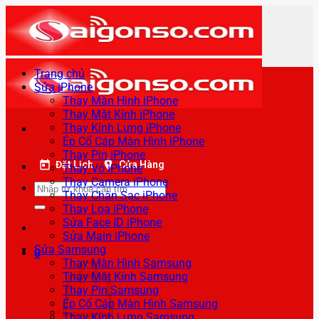
Bỏ
qua
nội
dung
Trang chủ
Sửa iPhone
Thay Màn Hình iPhone
Thay Mặt Kính iPhone
Thay Kính Lưng iPhone
Ép Cổ Cáp Màn Hình iPhone
Thay Pin iPhone
Đặt Lịch
Cửa Hàng
Thay Vỏ iPhone
Thay Camera iPhone
Tìm
Thay Chân Sạc iPhone
kiếm:
Thay Loa iPhone
Sửa Face ID iPhone
Sửa Main iPhone
Sửa Samsung
0
Thay Màn Hình Samsung
Thay Mặt Kính Samsung
Thay Pin Samsung
Ép Cổ Cáp Màn Hình Samsung
Thay Kính Lưng Samsung