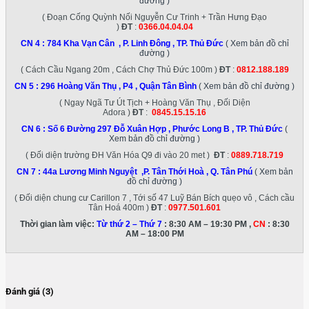
đường )
( Đoạn Cống Quỳnh Nối Nguyễn Cư Trinh + Trần Hưng Đạo
)
ĐT
:
0366.04.04.04
CN 4 :
784 Kha Vạn Cân , P. Linh Đông , TP. Thủ Đức
( Xem bản đồ chỉ
đường )
( Cách Cầu Ngang 20m , Cách Chợ Thủ Đức 100m )
ĐT
:
0812.188.189
CN 5 :
296 Hoàng Văn Thụ , P4 , Quận Tân Bình
( Xem bản đồ chỉ đường )
( Ngay Ngã Tư Út Tịch + Hoàng Văn Thụ , Đối Diện
Adora )
ĐT
:
0845.15.15.16
CN 6 :
Số 6 Đường 297 Đỗ Xuân Hợp , Phước Long B , TP. Thủ Đức
(
Xem bản đồ chỉ đường )
( Đối diện trường ĐH Văn Hóa Q9 đi vào 20 met )
ĐT
:
0889.718.719
CN 7 :
44a Lương Minh Nguyệt ,P. Tân Thới Hoà , Q. Tân Phú
( Xem bản
đồ chỉ đường )
( Đối diện chung cư Carillon 7 , Tới số 47 Luỹ Bán Bích quẹo vô , Cách cầu
Tân Hoá 400m )
ĐT
:
0977.501.601
Thời gian làm việc:
Từ thứ 2 – Thứ 7
: 8:30 AM – 19:30 PM ,
CN
: 8:30
AM – 18:00 PM
Đánh giá (3)