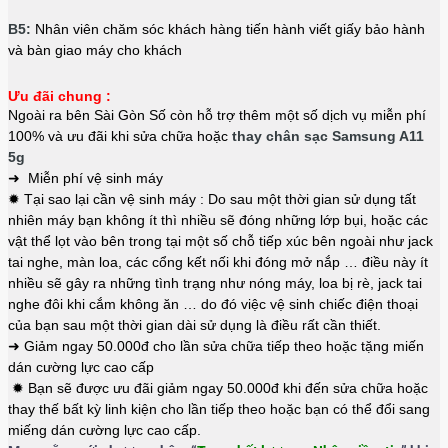
B5:
Nhân viên chăm sóc khách hàng tiến hành viết giấy bảo hành
và bàn giao máy cho khách
Ưu đãi chung :
Ngoài ra bên Sài Gòn Số còn hỗ trợ thêm một số dịch vụ miễn phí
100% và ưu đãi khi sửa chữa hoặc
thay chân sạc Samsung A11
5g
➜ Miễn phí vệ sinh máy
✹ Tại sao lại cần vệ sinh máy : Do sau một thời gian sử dụng tất
nhiên máy bạn không ít thì nhiều sẽ đóng những lớp bụi, hoặc các
vật thể lọt vào bên trong tại một số chỗ tiếp xúc bên ngoài như jack
tai nghe, màn loa, các cổng kết nối khi đóng mở nắp … điều này ít
nhiều sẽ gây ra những tình trạng như nóng máy, loa bị rè, jack tai
nghe đôi khi cắm không ăn … do đó việc vệ sinh chiếc điện thoại
của bạn sau một thời gian dài sử dụng là điều rất cần thiết.
➜ Giảm ngay 50.000đ cho lần sửa chữa tiếp theo hoặc tặng miến
dán cường lực cao cấp
✹ Bạn sẽ được ưu đãi giảm ngay 50.000đ khi đến sửa chữa hoặc
thay thế bất kỳ linh kiện cho lần tiếp theo hoặc bạn có thể đổi sang
miếng dán cường lực cao cấp.