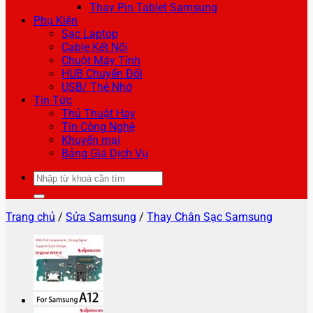
Thay Pin Tablet Samsung
Phụ Kiện
Sạc Laptop
Cable Kết Nối
Chuột Máy Tính
HUB Chuyển Đổi
USB/ Thẻ Nhớ
Tin Tức
Thủ Thuật Hay
Tin Công Nghệ
Khuyến mại
Bảng Giá Dịch Vụ
Tìm
kiếm:
Trang chủ
/
Sửa Samsung
/
Thay Chân Sạc Samsung