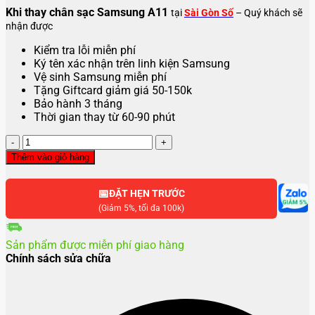
Khi thay chân sạc Samsung A11
tại
Sài Gòn Số
– Quý khách sẽ
nhận được
Kiểm tra lỗi miễn phí
Ký tên xác nhận trên linh kiện Samsung
Vệ sinh Samsung miễn phí
Tặng Giftcard giảm giá 50-150k
Bảo hành 3 tháng
Thời gian thay từ 60-90 phút
Thay
chân
Thêm vào giỏ hàng
sạc
Samsung
📅
A11
ĐẶT HẸN TRƯỚC
số
(Giảm 5%, tối đa 100k)
lượng
Sản phẩm được miễn phí giao hàng
Chính sách sửa chữa