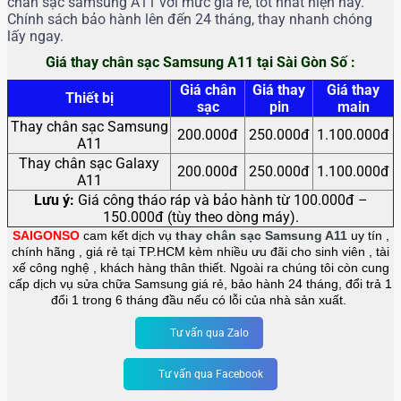
chân sạc samsung A11 với mức giá rẻ, tốt nhất hiện nay.
Chính sách bảo hành lên đến 24 tháng, thay nhanh chóng
lấy ngay.
Giá thay chân sạc Samsung A11 tại Sài Gòn Số :
Giá chân
Giá thay
Giá thay
Thiết bị
sạc
pin
main
Thay chân sạc Samsung
200.000đ
250.000đ
1.100.000đ
A11
Thay chân sạc Galaxy
200.000đ
250.000đ
1.100.000đ
A11
Lưu ý:
Giá công tháo ráp và bảo hành từ 100.000đ –
150.000đ (tùy theo dòng máy).
SAIGONSO
cam kết dịch vụ
thay chân sạc Samsung A11
uy tín ,
chính hãng , giá rẻ tại TP.HCM kèm nhiều ưu đãi cho sinh viên , tài
xế công nghệ , khách hàng thân thiết. Ngoài ra chúng tôi còn cung
cấp dịch vụ sửa chữa Samsung giá rẻ, bảo hành 24 tháng, đổi trả 1
đổi 1 trong 6 tháng đầu nếu có lỗi của nhà sản xuất.
Tư vấn qua Zalo
Tư vấn qua Facebook