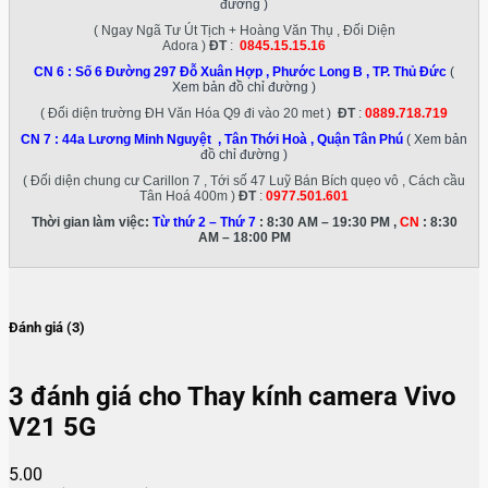
đường )
( Ngay Ngã Tư Út Tịch + Hoàng Văn Thụ , Đối Diện
Adora )
ĐT
:
0845.15.15.16
CN 6 :
Số 6 Đường 297 Đỗ Xuân Hợp , Phước Long B , TP. Thủ Đức
(
Xem bản đồ chỉ đường )
( Đối diện trường ĐH Văn Hóa Q9 đi vào 20 met )
ĐT
:
0889.718.719
CN 7 :
44a Lương Minh Nguyệt , Tân Thới Hoà , Quận Tân Phú
( Xem bản
đồ chỉ đường )
( Đối diện chung cư Carillon 7 , Tới số 47 Luỹ Bán Bích quẹo vô , Cách cầu
Tân Hoá 400m )
ĐT
:
0977.501.601
Thời gian làm việc:
Từ thứ 2 – Thứ 7
: 8:30 AM – 19:30 PM ,
CN
: 8:30
AM – 18:00 PM
Đánh giá (3)
3 đánh giá cho
Thay kính camera Vivo
V21 5G
5.00