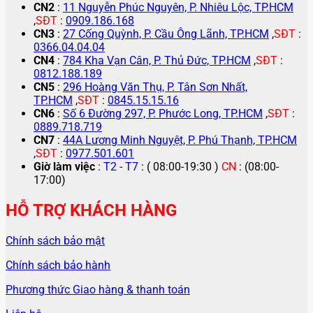
CN2
:
11 Nguyễn Phúc Nguyên, P. Nhiêu Lộc, TP.HCM
,
SĐT
:
0909.186.168
CN3
:
27 Cống Quỳnh, P. Cầu Ông Lãnh, TP.HCM
,
SĐT
:
0366.04.04.04
CN4
:
784 Kha Vạn Cân, P. Thủ Đức, TP.HCM
,
SĐT
:
0812.188.189
CN5
:
296 Hoàng Văn Thụ, P. Tân Sơn Nhất,
TP.HCM
,
SĐT
:
0845.15.15.16
CN6
:
Số 6 Đường 297, P. Phước Long, TP.HCM
,
SĐT
:
0889.718.719
CN7
:
44A Lương Minh Nguyệt, P. Phú Thạnh, TP.HCM
,
SĐT
:
0977.501.601
Giờ làm việc
:
T2 - T7
: ( 08:00-19:30 )
CN
: (08:00-
17:00)
HỖ TRỢ KHÁCH HÀNG
Chính sách bảo mật
Chính sách bảo hành
Phương thức Giao hàng & thanh toán