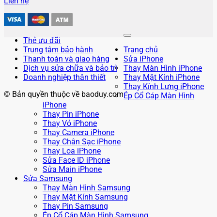
Liên hệ
Thẻ ưu đãi
Trung tâm bảo hành
Trang chủ
Thanh toán và giao hàng
Sửa iPhone
Dịch vụ sửa chữa và bảo trì
Thay Màn Hình iPhone
Doanh nghiệp thân thiết
Thay Mặt Kính iPhone
Thay Kính Lưng iPhone
© Bản quyền thuộc về baoduy.com
Ép Cổ Cáp Màn Hình
iPhone
Thay Pin iPhone
Thay Vỏ iPhone
Thay Camera iPhone
Thay Chân Sạc iPhone
Thay Loa iPhone
Sửa Face ID iPhone
Sửa Main iPhone
Sửa Samsung
Thay Màn Hình Samsung
Thay Mặt Kính Samsung
Thay Pin Samsung
Ép Cổ Cáp Màn Hình Samsung