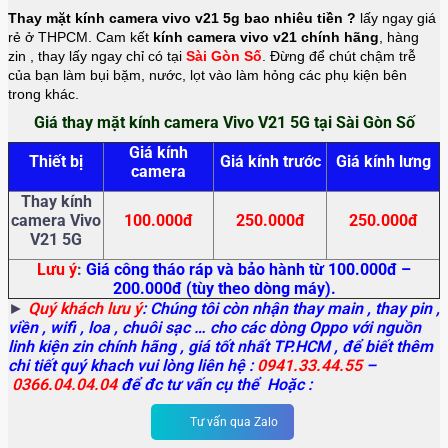
Thay mặt kính camera vivo v21 5g bao nhiêu tiền ?
lấy ngay giá
rẻ ở THPCM. Cam kết
kính camera vivo v21 chính hãng
, hàng
zin
, thay lấy ngay chỉ có tại
Sài Gòn Số
. Đừng để chút chậm trễ
của bạn làm bụi bặm, nước, lọt vào làm hỏng các phụ kiện bên
trong khác.
Giá thay mặt kính camera Vivo V21 5G tại Sài Gòn Số
Giá kính
Thiết bị
Giá kính trước
Giá kính lưng
camera
Thay kính
camera Vivo
100.000đ
250.000đ
250.000đ
V21 5G
Lưu ý
:
Giá công tháo ráp và bảo hành từ 100.000đ –
200.000đ (tùy theo dòng máy).
►
Quý khách lưu ý
: Chúng tôi còn nhận thay main
, thay pin ,
viền , wifi , loa , chuôi sạc … cho các dòng Oppo với nguồn
linh kiện zin chính hãng , giá tốt nhất TP.HCM , để biết thêm
chi tiết quý khach vui lòng liên hệ :
0941.33.44.55
–
0366.04.04.04
để đc tư vấn cụ thể Hoặc :
Tư vấn qua Zalo