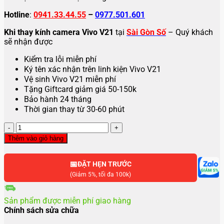
Hotline
:
0941.33.44.55
–
0977.501.601
Khi thay kính camera Vivo V21
tại
Sài Gòn Số
– Quý khách
sẽ nhận được
Kiểm tra lỗi miễn phí
Ký tên xác nhận trên linh kiện Vivo V21
Vệ sinh Vivo V21 miễn phí
Tặng Giftcard giảm giá 50-150k
Bảo hành 24 tháng
Thời gian thay từ 30-60 phút
Thay
kính
Thêm vào giỏ hàng
camera
Vivo
📅
V21
ĐẶT HẸN TRƯỚC
5G
(Giảm 5%, tối đa 100k)
số
lượng
Sản phẩm được miễn phí giao hàng
Chính sách sửa chữa