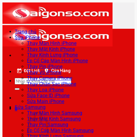
Bỏ
qua
nội
dung
Trang chủ
Sửa iPhone
Thay Màn Hình iPhone
Thay Mặt Kính iPhone
Thay Kính Lưng iPhone
Ép Cổ Cáp Màn Hình iPhone
Thay Pin iPhone
Đặt Lịch
Cửa Hàng
Thay Vỏ iPhone
Thay Camera iPhone
Tìm
Thay Chân Sạc iPhone
kiếm:
Thay Loa iPhone
Sửa Face ID iPhone
Sửa Main iPhone
Sửa Samsung
0
Thay Màn Hình Samsung
Thay Mặt Kính Samsung
Thay Pin Samsung
Ép Cổ Cáp Màn Hình Samsung
Thay Kính Lưng Samsung