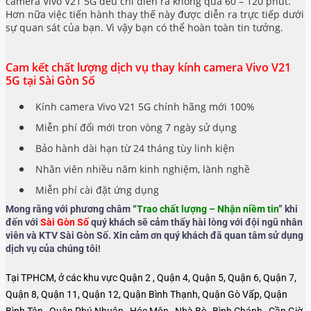
camera Vivo V21 5G đều chỉ diển ra không quá 60 – 120 phút.
Hơn nữa việc tiến hành thay thế này được diễn ra trực tiếp dưới
sự quan sát của bạn. Vì vậy bạn có thể hoàn toàn tin tưởng.
Cam kết chất lượng dịch vụ thay kính camera Vivo V21
5G tại Sài Gòn Số
Kính camera Vivo V21 5G chính hãng mới 100%
Miễn phí đổi mới tron vòng 7 ngày sử dụng
Bảo hành dài hạn từ 24 tháng tùy linh kiện
Nhân viên nhiều năm kinh nghiệm, lành nghề
Miễn phí cài đặt ứng dụng
Mong rằng với phương châm “
Trao chất lượng – Nhận niềm tin
” khi
đến với
Sài Gòn Số
quý khách sẽ cảm thấy hài lòng với đội ngũ nhân
viên và KTV Sài Gòn Số. Xin cảm ơn quý khách đã quan tâm sử dụng
dịch vụ của chúng tôi!
Tại TPHCM, ở các khu vực Quận 2 , Quận 4, Quận 5, Quận 6, Quận 7,
Quận 8, Quận 11, Quận 12, Quận Bình Thạnh, Quận Gò Vấp, Quận
Bình Tân , Quận Phú Nhuận , Hóc Môn , Nhà Bè , Bình Chánh , Cần Giờ