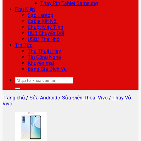
Thay Pin Tablet Samsung
Phụ Kiện
Sạc Laptop
Cable Kết Nối
Chuột Máy Tính
HUB Chuyển Đổi
USB/ Thẻ Nhớ
Tin Tức
Thủ Thuật Hay
Tin Công Nghệ
Khuyến mại
Bảng Giá Dịch Vụ
Tìm
kiếm:
Trang chủ
/
Sửa Android
/
Sửa Điện Thoại Vivo
/
Thay Vỏ
Vivo