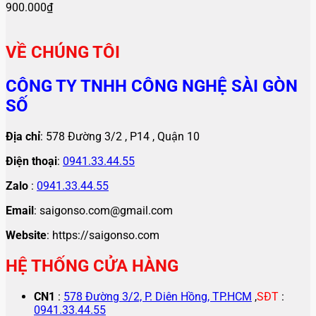
900.000
₫
VỀ CHÚNG TÔI
CÔNG TY TNHH CÔNG NGHỆ SÀI GÒN
SỐ
Địa chỉ
: 578 Đường 3/2 , P14 , Quận 10
Điện thoại
:
0941.33.44.55
Zalo
:
0941.33.44.55
Email
: saigonso.com@gmail.com
Website
: https://saigonso.com
HỆ THỐNG CỬA HÀNG
CN1
:
578 Đường 3/2, P. Diên Hồng, TP.HCM
,
SĐT
:
0941.33.44.55