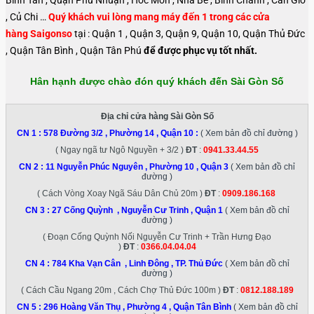
, Củ Chi …
Quý khách vui lòng mang máy đến 1 trong các cửa
hàng Saigonso
tại : Quận 1 , Quận 3, Quận 9, Quận 10, Quận Thủ Đức
, Quận Tân Bình , Quận Tân Phú
để được phục vụ tốt nhất.
Hân hạnh được chào đón quý khách đến Sài Gòn Số
Địa chỉ cửa hàng Sài Gòn Số
CN 1 :
578 Đường 3/2 , Phường 14 , Quận 10
:
( Xem bản đồ chỉ đường )
( Ngay ngã tư Ngô Nguyền + 3/2 )
ĐT
:
0941.33.44.55
CN 2 :
11 Nguyễn Phúc Nguyên , Phường 10 , Quận 3
( Xem bản đồ chỉ
đường )
( Cách Vòng Xoay Ngã Sáu Dân Chủ 20m )
ĐT
:
0909.186.168
CN 3 :
27 Cống Quỳnh , Nguyễn Cư Trinh , Quận 1
( Xem bản đồ chỉ
đường )
( Đoạn Cống Quỳnh Nối Nguyễn Cư Trinh + Trần Hưng Đạo
)
ĐT
:
0366.04.04.04
CN 4 :
784 Kha Vạn Cân , Linh Đông , TP. Thủ Đức
( Xem bản đồ chỉ
đường )
( Cách Cầu Ngang 20m , Cách Chợ Thủ Đức 100m )
ĐT
:
0812.188.189
CN 5 :
296 Hoàng Văn Thụ , Phường 4 , Quận Tân Bình
( Xem bản đồ chỉ