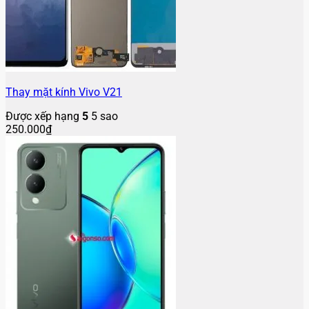
Thay mặt kính Vivo V21
Được xếp hạng
5
5 sao
250.000
₫