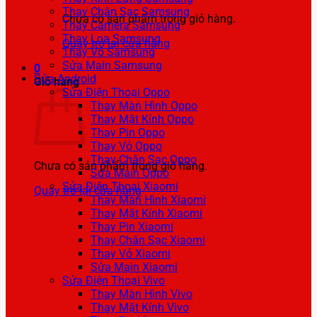
Thay Chân Sạc Samsung
Chưa có sản phẩm trong giỏ hàng.
Thay Camera Samsung
Thay Loa Samsung
Quay trở lại cửa hàng
Thay Vỏ Samsung
Sửa Main Samsung
0
Sửa Android
Giỏ hàng
Sửa Điện Thoại Oppo
Thay Màn Hình Oppo
Thay Mặt Kính Oppo
Thay Pin Oppo
Thay Vỏ Oppo
Thay Chân Sạc Oppo
Chưa có sản phẩm trong giỏ hàng.
Sửa Main Oppo
Sửa Điện Thoại Xiaomi
Quay trở lại cửa hàng
Thay Màn Hình Xiaomi
Thay Mặt Kính Xiaomi
Thay Pin Xiaomi
Thay Chân Sạc Xiaomi
Thay Vỏ Xiaomi
Sửa Main Xiaomi
Sửa Điện Thoại Vivo
Thay Màn Hình Vivo
Thay Mặt Kính Vivo