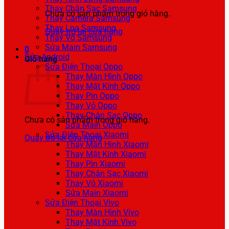
Thay Chân Sạc Samsung
Chưa có sản phẩm trong giỏ hàng.
Thay Camera Samsung
Thay Loa Samsung
Quay trở lại cửa hàng
Thay Vỏ Samsung
Sửa Main Samsung
0
Sửa Android
Giỏ hàng
Sửa Điện Thoại Oppo
Thay Màn Hình Oppo
Thay Mặt Kính Oppo
Thay Pin Oppo
Thay Vỏ Oppo
Thay Chân Sạc Oppo
Chưa có sản phẩm trong giỏ hàng.
Sửa Main Oppo
Sửa Điện Thoại Xiaomi
Quay trở lại cửa hàng
Thay Màn Hình Xiaomi
Thay Mặt Kính Xiaomi
Thay Pin Xiaomi
Thay Chân Sạc Xiaomi
Thay Vỏ Xiaomi
Sửa Main Xiaomi
Sửa Điện Thoại Vivo
Thay Màn Hình Vivo
Thay Mặt Kính Vivo