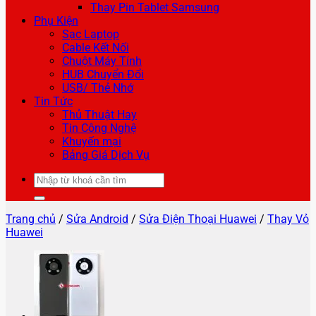
Thay Pin Tablet Samsung
Phụ Kiện
Sạc Laptop
Cable Kết Nối
Chuột Máy Tính
HUB Chuyển Đổi
USB/ Thẻ Nhớ
Tin Tức
Thủ Thuật Hay
Tin Công Nghệ
Khuyến mại
Bảng Giá Dịch Vụ
Tìm
kiếm:
Trang chủ
/
Sửa Android
/
Sửa Điện Thoại Huawei
/
Thay Vỏ
Huawei