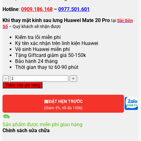
Hotline
:
0909.186.168
–
0977.501.601
Khi thay mặt kính sau lưng Huawei Mate 20 Pro
tại
Sài Gòn
Số
– Quý khách sẽ nhận được
Kiểm tra lỗi miễn phí
Ký tên xác nhận trên linh kiện Huawei
Vệ sinh Huawei miễn phí
Tặng Giftcard giảm giá 50-150k
Bảo hành 24 tháng
Thời gian thay từ 60-90 phút
Thay
mặt
Thêm vào giỏ hàng
kính
sau
📅
lưng
ĐẶT HẸN TRƯỚC
Huawei
(Giảm 5%, tối đa 100k)
Mate
20
Sản phẩm được miễn phí giao hàng
Pro
Chính sách sửa chữa
số
lượng