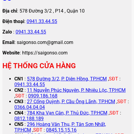
Địa chỉ
: 578 Đường 3/2 , P14 , Quận 10
Điện thoại
:
0941.33.44.55
Zalo
:
0941.33.44.55
Email
: saigonso.com@gmail.com
Website
: https://saigonso.com
HỆ THỐNG CỬA HÀNG
CN1
:
578 Đường 3/2, P. Diên Hồng, TP.HCM
,
SĐT
:
0941.33.44.55
CN2
:
11 Nguyễn Phúc Nguyên, P. Nhiêu Lộc, TP.HCM
,
SĐT
:
0909.186.168
CN3
:
27 Cống Quỳnh, P. Cầu Ông Lãnh, TP.HCM
,
SĐT
:
0366.04.04.04
CN4
:
784 Kha Vạn Cân, P. Thủ Đức, TP.HCM
,
SĐT
:
0812.188.189
CN5
:
296 Hoàng Văn Thụ, P. Tân Sơn Nhất,
TP.HCM
,
SĐT
:
0845.15.15.16