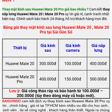
Thay mặt kính sau Huawei Mate 20 Pro giá bao nhiêu ?
Cam kết
thay
nắp lưng Huawei Mate 20 | Mate 20 Pro
uy tín giá rẻ, cạnh tranh nhất
hiện nay. Chính sách bảo hành 24 tháng, hỗ trợ khách hàng trọn đời.
Bảng giá thay mặt kính sau lưng Huawei Mate 20 , Mate 20
Pro tại Sài Gòn Số
Giá kính
Giá kính
Giá nắp
Thiết bị
sau
camera
lưng
Huawei Mate 20
300.000đ
100.000đ
400.000đ
Huawei Mate 20
400.000đ
150.000đ
500.000đ
Pro
Lưu ý
: Giá công tháo ráp và bảo hành từ 100.000đ –
200.000đ (tùy theo dòng máy cũ hoặc mới).
SAIGONSO
cam kết dịch vụ
thay kính sau Huawei Mate 20 Pro
uy
tín , chính hãng , giá rẻ tại TP.HCM kèm nhiều ưu đãi cho học sinh ,
sinh viên , tài xế công nghệ , khách hàng thân thiết. Ngoài ra chúng