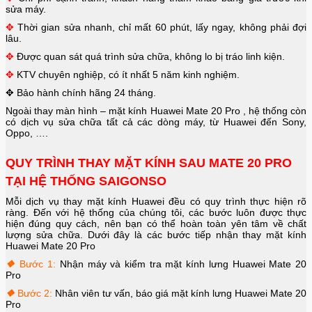
sửa máy.
✥
Thời gian sửa nhanh, chỉ mất 60 phút, lấy ngay, không phải đợi
lâu.
✥
Được quan sát quá trình sửa chữa, không lo bị tráo linh kiện.
✥
KTV chuyên nghiệp, có ít nhất 5 năm kinh nghiệm.
✥
Bảo hành chính hãng 24 tháng.
Ngoài thay màn hình – mặt kính
Huawei Mate 20 Pro
, hệ thống còn
có dịch vụ sửa chữa tất cả các dòng máy, từ Huawei đến Sony,
Oppo, ….
QUY TRÌNH THAY MẶT KÍNH SAU MATE 20 PRO
TẠI HỆ THỐNG SAIGONSO
Mỗi dịch vụ thay mặt kính Huawei đều có quy trình thực hiện rõ
ràng. Đến với hệ thống của chúng tôi, các bước luôn được thực
hiện đúng quy cách, nên bạn có thể hoàn toàn yên tâm về chất
lượng sửa chữa. Dưới đây là các bước tiếp nhận thay mặt kính
Huawei Mate 20 Pro
❖
Bước 1:
Nhận máy và kiểm tra mặt kính lưng
Huawei Mate 20
Pro
❖
Bước 2:
Nhân viên tư vấn, báo giá mặt kính lưng
Huawei Mate 20
Pro