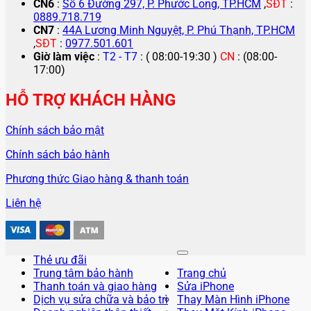
CN6
:
Số 6 Đường 297, P. Phước Long, TP.HCM
,
SĐT
:
0889.718.719
CN7
:
44A Lương Minh Nguyệt, P. Phú Thạnh, TP.HCM
,
SĐT
:
0977.501.601
Giờ làm việc
:
T2 - T7
: ( 08:00-19:30 )
CN
: (08:00-
17:00)
HỖ TRỢ KHÁCH HÀNG
Chính sách bảo mật
Chính sách bảo hành
Phương thức Giao hàng & thanh toán
Liên hệ
Thẻ ưu đãi
Trung tâm bảo hành
Trang chủ
Thanh toán và giao hàng
Sửa iPhone
Dịch vụ sửa chữa và bảo trì
Thay Màn Hình iPhone