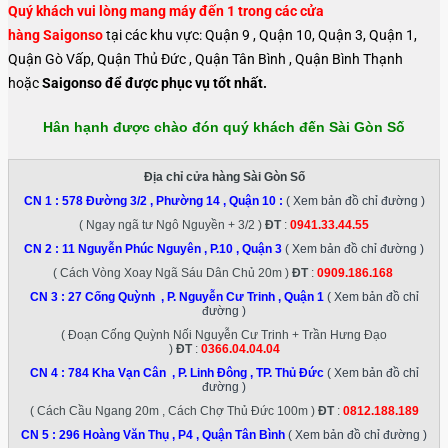
Quý khách vui lòng mang máy đến 1 trong các cửa
hàng Saigonso
tại các khu vực: Quận 9 , Quận 10, Quận 3, Quận 1,
Quận Gò Vấp, Quận Thủ Đức , Quận Tân Bình , Quận Bình Thạnh
hoặc
Saigonso
để được phục vụ tốt nhất.
Hân hạnh được chào đón quý khách đến Sài Gòn Số
Địa chỉ cửa hàng Sài Gòn Số
CN 1 :
578 Đường 3/2 , Phường 14 , Quận 10
:
( Xem bản đồ chỉ đường )
( Ngay ngã tư Ngô Nguyền + 3/2 )
ĐT
:
0941.33.44.55
CN 2 :
11 Nguyễn Phúc Nguyên , P.10 , Quận 3
( Xem bản đồ chỉ đường )
( Cách Vòng Xoay Ngã Sáu Dân Chủ 20m )
ĐT
:
0909.186.168
CN 3 :
27 Cống Quỳnh , P. Nguyễn Cư Trinh , Quận 1
( Xem bản đồ chỉ
đường )
( Đoạn Cống Quỳnh Nối Nguyễn Cư Trinh + Trần Hưng Đạo
)
ĐT
:
0366.04.04.04
CN 4 :
784 Kha Vạn Cân , P. Linh Đông , TP. Thủ Đức
( Xem bản đồ chỉ
đường )
( Cách Cầu Ngang 20m , Cách Chợ Thủ Đức 100m )
ĐT
:
0812.188.189
CN 5 :
296 Hoàng Văn Thụ , P4 , Quận Tân Bình
( Xem bản đồ chỉ đường )