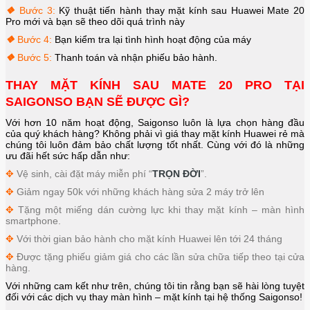
❖
Bước 3:
Kỹ thuật tiến hành thay mặt kính sau
Huawei Mate 20
Pro
mới và bạn sẽ theo dõi quá trình này
❖
Bước 4:
Bạn kiểm tra lại tình hình hoạt động của máy
❖
Bước 5:
Thanh toán và nhận phiếu bảo hành.
THAY MẶT KÍNH SAU MATE 20 PRO TẠI
SAIGONSO BẠN SẼ ĐƯỢC GÌ?
Với hơn 10 năm hoạt động, Saigonso luôn là lựa chọn hàng đầu
của quý khách hàng? Không phải vì giá thay mặt kính Huawei rẻ mà
chúng tôi luôn đảm bảo chất lượng tốt nhất. Cùng với đó là những
ưu đãi hết sức hấp dẫn như:
✥
Vệ sinh, cài đặt máy miễn phí “
TRỌN ĐỜI
”.
✥
Giảm ngay 50k với những khách hàng sửa 2 máy trở lên
✥
Tặng một miếng dán cường lực khi thay mặt kính – màn hình
smartphone.
✥
Với thời gian bảo hành cho mặt kính Huawei lên tới 24 tháng
✥
Được tặng phiếu giảm giá cho các lần sửa chữa tiếp theo tại cửa
hàng.
Với những cam kết như trên, chúng tôi tin rằng bạn sẽ hài lòng tuyệt
đối với các dịch vụ thay màn hình – mặt kính tại hệ thống Saigonso!