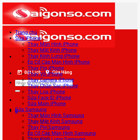
Bỏ
qua
nội
dung
Trang chủ
Sửa iPhone
Thay Màn Hình iPhone
Thay Mặt Kính iPhone
Thay Kính Lưng iPhone
Ép Cổ Cáp Màn Hình iPhone
Thay Pin iPhone
Đặt Lịch
Cửa Hàng
Thay Vỏ iPhone
Thay Camera iPhone
Tìm
Thay Chân Sạc iPhone
kiếm:
Thay Loa iPhone
Sửa Face ID iPhone
Sửa Main iPhone
Sửa Samsung
0
Thay Màn Hình Samsung
Thay Mặt Kính Samsung
Thay Pin Samsung
Ép Cổ Cáp Màn Hình Samsung
Thay Kính Lưng Samsung