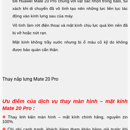
Để
Huawei Mate 20 Pro
chung với vật sắc nhọn trong balo, túi
xách khi di chuyển đã vô tình tạo nên những lực liên tục tác
động vào kính lưng sau của máy.
Vô tình làm rớt điện thoại và mặt kính chịu lực quá lớn nên đã
bị vỡ hoặc nứt rạn.
Mặt kính không trầy xước nhưng bị ố màu cũ kỹ do không
được bảo quản cẩn thận.
Thay nắp lưng Mate 20 Pro
Ưu điểm của dịch vụ thay màn hình – mặt kính
Mate 20 Pro :
✥
Thay linh kiện màn hình – mặt kính chính hãng, nguyên zin
100%.
✥
Chi phí cạnh tranh, khách hàng tham khảo bảng giá trước khi