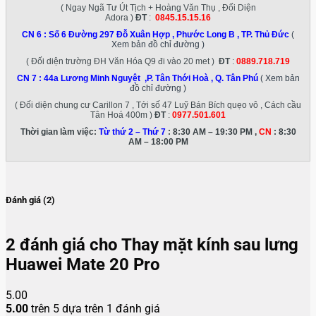
( Ngay Ngã Tư Út Tịch + Hoàng Văn Thụ , Đối Diện
Adora )
ĐT
:
0845.15.15.16
CN 6 :
Số 6 Đường 297 Đỗ Xuân Hợp , Phước Long B , TP. Thủ Đức
(
Xem bản đồ chỉ đường )
( Đối diện trường ĐH Văn Hóa Q9 đi vào 20 met )
ĐT
:
0889.718.719
CN 7 :
44a Lương Minh Nguyệt ,P. Tân Thới Hoà , Q. Tân Phú
( Xem bản
đồ chỉ đường )
( Đối diện chung cư Carillon 7 , Tới số 47 Luỹ Bán Bích quẹo vô , Cách cầu
Tân Hoá 400m )
ĐT
:
0977.501.601
Thời gian làm việc:
Từ thứ 2 – Thứ 7
: 8:30 AM – 19:30 PM ,
CN
: 8:30
AM – 18:00 PM
Đánh giá (2)
2 đánh giá cho
Thay mặt kính sau lưng
Huawei Mate 20 Pro
5.00
5.00
trên 5 dựa trên
1
đánh giá