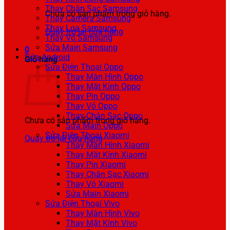
Thay Chân Sạc Samsung
Chưa có sản phẩm trong giỏ hàng.
Thay Camera Samsung
Thay Loa Samsung
Quay trở lại cửa hàng
Thay Vỏ Samsung
Sửa Main Samsung
0
Sửa Android
Giỏ hàng
Sửa Điện Thoại Oppo
Thay Màn Hình Oppo
Thay Mặt Kính Oppo
Thay Pin Oppo
Thay Vỏ Oppo
Thay Chân Sạc Oppo
Chưa có sản phẩm trong giỏ hàng.
Sửa Main Oppo
Sửa Điện Thoại Xiaomi
Quay trở lại cửa hàng
Thay Màn Hình Xiaomi
Thay Mặt Kính Xiaomi
Thay Pin Xiaomi
Thay Chân Sạc Xiaomi
Thay Vỏ Xiaomi
Sửa Main Xiaomi
Sửa Điện Thoại Vivo
Thay Màn Hình Vivo
Thay Mặt Kính Vivo