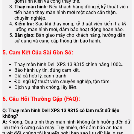
gồm linh kiện và công thay thế.
Thay màn hình:
Nếu khách hàng đồng ý, kỹ thuật viên
tiến hành thay màn hình mới một cách cẩn thận,
chuyên nghiệp.
Kiểm tra:
Sau khi thay xong, kỹ thuật viên kiểm tra kỹ
lưỡng màn hình mới, đảm bảo hoạt động hoàn hảo.
Bàn giao:
Bàn giao máy cho khách hàng, hướng dẫn
sử dụng và cung cấp thông tin bảo hành.
5. Cam Kết Của Sài Gòn Số:
Thay màn hình Dell XPS 13 9315 chính hãng 100%.
Bảo hành uy tín, đúng cam kết.
Giá cả hợp lý, cạnh tranh.
Đội ngũ kỹ thuật viên chuyên nghiệp, tận tâm.
Dịch vụ nhanh chóng, lấy liền.
6. Câu Hỏi Thường Gặp (FAQ):
Q: Thay màn hình Dell XPS 13 9315 có làm mất dữ liệu
không?
A:
Không. Quá trình thay màn hình không ảnh hưởng đến dữ
liệu trên ổ cứng của máy. Tuy nhiên, để đảm bảo an toàn
tuyệt đối, chúng tôi khuyến nghị bạn sao lưu dữ liệu quan