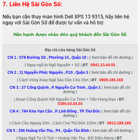
7. Liên Hệ Sài Gòn Số:
Nếu bạn cần thay màn hình Dell XPS 13 9315, hãy liên hệ
ngay với Sài Gòn Số để được tư vấn và hỗ trợ:
Hân hạnh được chào đón quý khách đến Sài Gòn Số
Địa chỉ cửa hàng Sài Gòn Số
CN 1 :
578 Đường 3/2 , Phường 14 , Quận 10
:
( Xem bản đồ chỉ đường )
( Ngay ngã tư Ngô Nguyền + 3/2 )
ĐT
:
0941.33.44.55
CN 2 :
11 Nguyễn Phúc Nguyên , P.10 , Quận 3
( Xem bản đồ chỉ đường )
( Cách Vòng Xoay Ngã Sáu Dân Chủ 20m )
ĐT
:
0909.186.168
CN 3 :
27 Cống Quỳnh , P. Nguyễn Cư Trinh , Quận 1
( Xem bản đồ chỉ
đường )
( Đoạn Cống Quỳnh Nối Nguyễn Cư Trinh + Trần Hưng Đạo )
ĐT
:
0366.04.04.04
CN 4 :
784 Kha Vạn Cân , P. Linh Đông , TP. Thủ Đức
( Xem bản đồ chỉ
đường )
( Cách Cầu Ngang 20m , Cách Chợ Thủ Đức 100m )
ĐT
:
0812.188.189
CN 5 :
296 Hoàng Văn Thụ , P4 , Quận Tân Bình
( Xem bản đồ chỉ đường )
( Ngay Ngã Tư Út Tịch + Hoàng Văn Thụ , Đối Diện Adora )
ĐT
: