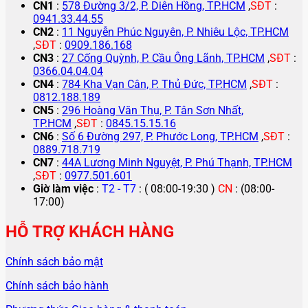
CN1
:
578 Đường 3/2, P. Diên Hồng, TP.HCM
,
SĐT
:
0941.33.44.55
CN2
:
11 Nguyễn Phúc Nguyên, P. Nhiêu Lộc, TP.HCM
,
SĐT
:
0909.186.168
CN3
:
27 Cống Quỳnh, P. Cầu Ông Lãnh, TP.HCM
,
SĐT
:
0366.04.04.04
CN4
:
784 Kha Vạn Cân, P. Thủ Đức, TP.HCM
,
SĐT
:
0812.188.189
CN5
:
296 Hoàng Văn Thụ, P. Tân Sơn Nhất,
TP.HCM
,
SĐT
:
0845.15.15.16
CN6
:
Số 6 Đường 297, P. Phước Long, TP.HCM
,
SĐT
:
0889.718.719
CN7
:
44A Lương Minh Nguyệt, P. Phú Thạnh, TP.HCM
,
SĐT
:
0977.501.601
Giờ làm việc
:
T2 - T7
: ( 08:00-19:30 )
CN
: (08:00-
17:00)
HỖ TRỢ KHÁCH HÀNG
Chính sách bảo mật
Chính sách bảo hành