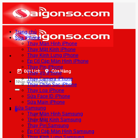
Bỏ
qua
nội
dung
Trang chủ
Sửa iPhone
Thay Màn Hình iPhone
Thay Mặt Kính iPhone
Thay Kính Lưng iPhone
Ép Cổ Cáp Màn Hình iPhone
Thay Pin iPhone
Đặt Lịch
Cửa Hàng
Thay Vỏ iPhone
Thay Camera iPhone
Tìm
Thay Chân Sạc iPhone
kiếm:
Thay Loa iPhone
Sửa Face ID iPhone
Sửa Main iPhone
Sửa Samsung
0
Thay Màn Hình Samsung
Thay Mặt Kính Samsung
Thay Pin Samsung
Ép Cổ Cáp Màn Hình Samsung
Thay Kính Lưng Samsung