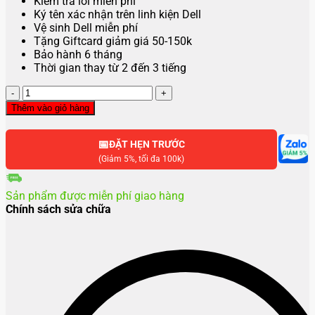
Kiểm tra lỗi miễn phí
Ký tên xác nhận trên linh kiện Dell
Vệ sinh Dell miễn phí
Tặng Giftcard giảm giá 50-150k
Bảo hành 6 tháng
Thời gian thay từ 2 đến 3 tiếng
Thay
màn
Thêm vào giỏ hàng
hình
laptop
📅
Dell
ĐẶT HẸN TRƯỚC
XPS
(Giảm 5%, tối đa 100k)
13
9315
Sản phẩm được miễn phí giao hàng
số
Chính sách sửa chữa
lượng