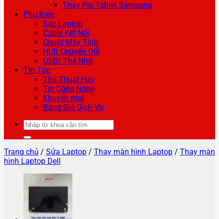
Thay Pin Tablet Samsung
Phụ Kiện
Sạc Laptop
Cable Kết Nối
Chuột Máy Tính
HUB Chuyển Đổi
USB/ Thẻ Nhớ
Tin Tức
Thủ Thuật Hay
Tin Công Nghệ
Khuyến mại
Bảng Giá Dịch Vụ
Tìm
kiếm:
Trang chủ
/
Sửa Laptop
/
Thay màn hình Laptop
/
Thay màn
hình Laptop Dell