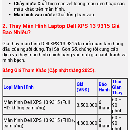
Chảy mực:
Xuất hiện các vết loang màu đen hoặc các
màu khác trên màn hình.
Màn hình vào nước:
Chất lỏng tràn vào.
2. Thay Màn Hình Laptop Dell XPS 13 9315 Giá
Bao Nhiêu?
Giá thay màn hình Dell XPS 13 9315 là mối quan tâm hàng
đầu của người dùng. Tại Sài Gòn Số, chúng tôi cung cấp
dịch vụ thay màn hình chính hãng với mức giá cạnh tranh và
minh bạch.
Bảng Giá Tham Khảo (Cập nhật tháng 2025):
Thời
Giá
Bảo
Loại Màn Hình
Gian
(VNĐ)
Hành
Thay
60 –
Màn hình Dell XPS 13 9315 (Full
6
3.500.000
90
HD, không cảm ứng)
tháng
phút
60 –
Màn hình Dell XPS 13 9315 (FHD+,
6
4.800.000
90
cảm ứng)
tháng
phút