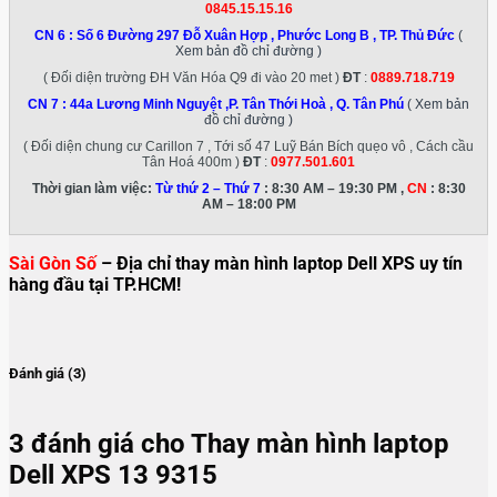
0845.15.15.16
CN 6 :
Số 6 Đường 297 Đỗ Xuân Hợp , Phước Long B , TP. Thủ Đức
(
Xem bản đồ chỉ đường )
( Đối diện trường ĐH Văn Hóa Q9 đi vào 20 met )
ĐT
:
0889.718.719
CN 7 :
44a Lương Minh Nguyệt ,P. Tân Thới Hoà , Q. Tân Phú
( Xem bản
đồ chỉ đường )
( Đối diện chung cư Carillon 7 , Tới số 47 Luỹ Bán Bích quẹo vô , Cách cầu
Tân Hoá 400m )
ĐT
:
0977.501.601
Thời gian làm việc:
Từ thứ 2 – Thứ 7
: 8:30 AM – 19:30 PM ,
CN
: 8:30
AM – 18:00 PM
Sài Gòn Số
– Địa chỉ thay màn hình laptop Dell XPS uy tín
hàng đầu tại TP.HCM!
Đánh giá (3)
3 đánh giá cho
Thay màn hình laptop
Dell XPS 13 9315