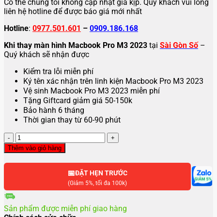
Có thể chúng tôi không cập nhật giá kịp. Quý khách vui lòng
liên hệ hotline để được báo giá mới nhất
Hotline
:
0977.501.601
–
0909.186.168
Khi thay màn hình Macbook Pro M3 2023
tại
Sài Gòn Số
–
Quý khách sẽ nhận được
Kiểm tra lỗi miễn phí
Ký tên xác nhận trên linh kiện Macbook Pro M3 2023
Vệ sinh Macbook Pro M3 2023 miễn phí
Tặng Giftcard giảm giá 50-150k
Bảo hành 6 tháng
Thời gian thay từ 60-90 phút
Thay
màn
Thêm vào giỏ hàng
hình
Macbook
📅
Pro
ĐẶT HẸN TRƯỚC
M3
(Giảm 5%, tối đa 100k)
14
inch
Sản phẩm được miễn phí giao hàng
2023