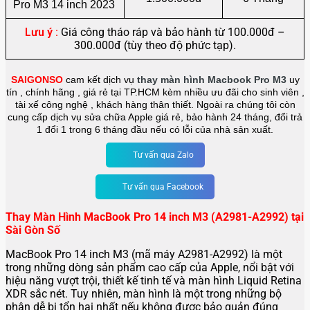
Pro M3 14 inch 2023
Lưu ý :
Giá công tháo ráp và bảo hành từ 100.000đ –
300.000đ (tùy theo độ phức tạp).
SAIGONSO
cam kết dịch vụ
thay màn hình Macbook Pro M3
uy
tín , chính hãng , giá rẻ tại TP.HCM kèm nhiều ưu đãi cho sinh viên ,
tài xế công nghệ , khách hàng thân thiết. Ngoài ra chúng tôi còn
cung cấp dịch vụ sửa chữa Apple giá rẻ, bảo hành 24 tháng, đổi trả
1 đổi 1 trong 6 tháng đầu nếu có lỗi của nhà sản xuất.
Tư vấn qua Zalo
Tư vấn qua Facebook
Thay Màn Hình MacBook Pro 14 inch M3 (A2981-A2992) tại
Sài Gòn Số
MacBook Pro 14 inch M3 (mã máy A2981-A2992) là một
trong những dòng sản phẩm cao cấp của Apple, nổi bật với
hiệu năng vượt trội, thiết kế tinh tế và màn hình Liquid Retina
XDR sắc nét. Tuy nhiên, màn hình là một trong những bộ
phận dễ bị tổn hại nhất nếu không được bảo quản đúng