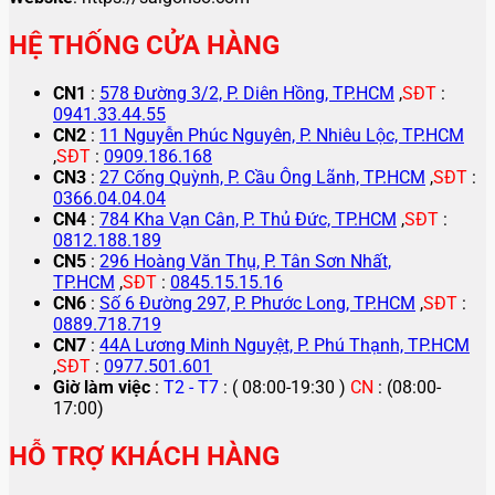
HỆ THỐNG CỬA HÀNG
CN1
:
578 Đường 3/2, P. Diên Hồng, TP.HCM
,
SĐT
:
0941.33.44.55
CN2
:
11 Nguyễn Phúc Nguyên, P. Nhiêu Lộc, TP.HCM
,
SĐT
:
0909.186.168
CN3
:
27 Cống Quỳnh, P. Cầu Ông Lãnh, TP.HCM
,
SĐT
:
0366.04.04.04
CN4
:
784 Kha Vạn Cân, P. Thủ Đức, TP.HCM
,
SĐT
:
0812.188.189
CN5
:
296 Hoàng Văn Thụ, P. Tân Sơn Nhất,
TP.HCM
,
SĐT
:
0845.15.15.16
CN6
:
Số 6 Đường 297, P. Phước Long, TP.HCM
,
SĐT
:
0889.718.719
CN7
:
44A Lương Minh Nguyệt, P. Phú Thạnh, TP.HCM
,
SĐT
:
0977.501.601
Giờ làm việc
:
T2 - T7
: ( 08:00-19:30 )
CN
: (08:00-
17:00)
HỖ TRỢ KHÁCH HÀNG