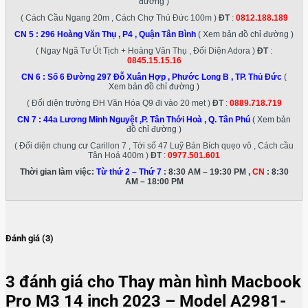
đường )
( Cách Cầu Ngang 20m , Cách Chợ Thủ Đức 100m )
ĐT
:
0812.188.189
CN 5 :
296 Hoàng Văn Thụ , P4 , Quận Tân Bình
( Xem bản đồ chỉ đường )
( Ngay Ngã Tư Út Tịch + Hoàng Văn Thụ , Đối Diện Adora )
ĐT
:
0845.15.15.16
CN 6 :
Số 6 Đường 297 Đỗ Xuân Hợp , Phước Long B , TP. Thủ Đức
(
Xem bản đồ chỉ đường )
( Đối diện trường ĐH Văn Hóa Q9 đi vào 20 met )
ĐT
:
0889.718.719
CN 7 :
44a Lương Minh Nguyệt ,P. Tân Thới Hoà , Q. Tân Phú
( Xem bản
đồ chỉ đường )
( Đối diện chung cư Carillon 7 , Tới số 47 Luỹ Bán Bích quẹo vô , Cách cầu
Tân Hoá 400m )
ĐT
:
0977.501.601
Thời gian làm việc:
Từ thứ 2 – Thứ 7
: 8:30 AM – 19:30 PM ,
CN
: 8:30
AM – 18:00 PM
Đánh giá (3)
3 đánh giá cho
Thay màn hình Macbook
Pro M3 14 inch 2023 – Model A2981-