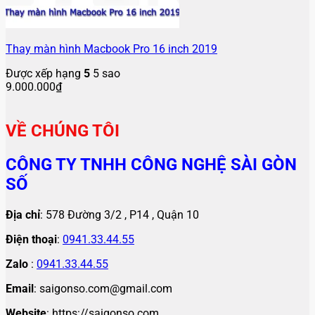
Thay màn hình Macbook Pro 16 inch 2019
Được xếp hạng
5
5 sao
9.000.000
₫
VỀ CHÚNG TÔI
CÔNG TY TNHH CÔNG NGHỆ SÀI GÒN
SỐ
Địa chỉ
: 578 Đường 3/2 , P14 , Quận 10
Điện thoại
:
0941.33.44.55
Zalo
:
0941.33.44.55
Email
: saigonso.com@gmail.com
Website
: https://saigonso.com