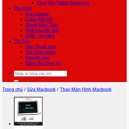
Thay Pin Tablet Samsung
Phụ Kiện
Sạc Laptop
Cable Kết Nối
Chuột Máy Tính
HUB Chuyển Đổi
USB/ Thẻ Nhớ
Tin Tức
Thủ Thuật Hay
Tin Công Nghệ
Khuyến mại
Bảng Giá Dịch Vụ
Tìm
kiếm:
Trang chủ
/
Sửa Macbook
/
Thay Màn Hình Macbook