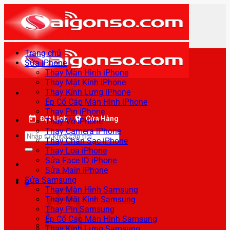
Bỏ
qua
nội
dung
Trang chủ
Sửa iPhone
Thay Màn Hình iPhone
Thay Mặt Kính iPhone
Thay Kính Lưng iPhone
Ép Cổ Cáp Màn Hình iPhone
Thay Pin iPhone
Đặt Lịch
Cửa Hàng
Thay Vỏ iPhone
Thay Camera iPhone
Tìm
Thay Chân Sạc iPhone
kiếm:
Thay Loa iPhone
Sửa Face ID iPhone
Sửa Main iPhone
Sửa Samsung
0
Thay Màn Hình Samsung
Thay Mặt Kính Samsung
Thay Pin Samsung
Ép Cổ Cáp Màn Hình Samsung
Thay Kính Lưng Samsung