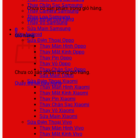
Thay Chân Sạc Samsung
Chưa có sản phẩm trong giỏ hàng.
Thay Camera Samsung
Thay Loa Samsung
Quay trở lại cửa hàng
Thay Vỏ Samsung
Sửa Main Samsung
0
Sửa Android
Giỏ hàng
Sửa Điện Thoại Oppo
Thay Màn Hình Oppo
Thay Mặt Kính Oppo
Thay Pin Oppo
Thay Vỏ Oppo
Thay Chân Sạc Oppo
Chưa có sản phẩm trong giỏ hàng.
Sửa Main Oppo
Sửa Điện Thoại Xiaomi
Quay trở lại cửa hàng
Thay Màn Hình Xiaomi
Thay Mặt Kính Xiaomi
Thay Pin Xiaomi
Thay Chân Sạc Xiaomi
Thay Vỏ Xiaomi
Sửa Main Xiaomi
Sửa Điện Thoại Vivo
Thay Màn Hình Vivo
Thay Mặt Kính Vivo