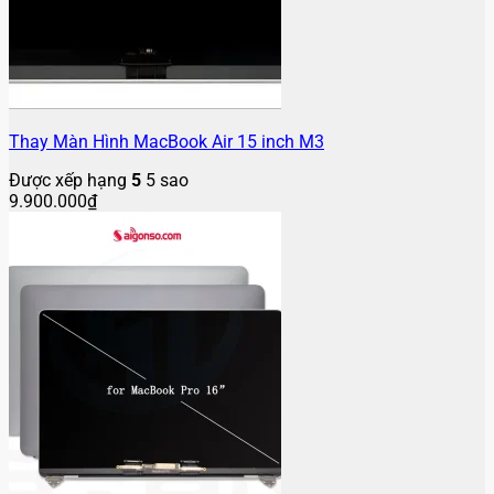
Thay Màn Hình MacBook Air 15 inch M3
Được xếp hạng
5
5 sao
9.900.000
₫