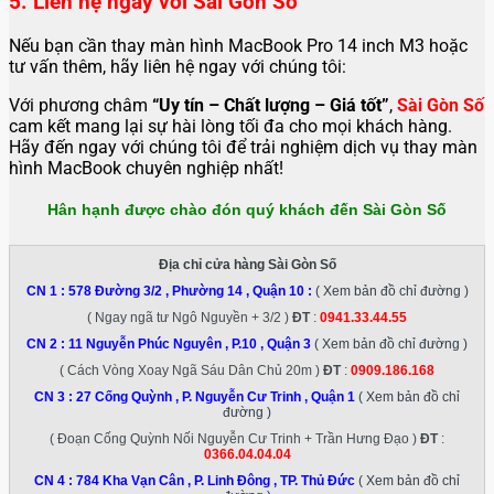
5. Liên hệ ngay với Sài Gòn Số
Nếu bạn cần thay màn hình MacBook Pro 14 inch M3 hoặc
tư vấn thêm, hãy liên hệ ngay với chúng tôi:
Với phương châm
“Uy tín – Chất lượng – Giá tốt”
,
Sài Gòn Số
cam kết mang lại sự hài lòng tối đa cho mọi khách hàng.
Hãy đến ngay với chúng tôi để trải nghiệm dịch vụ thay màn
hình MacBook chuyên nghiệp nhất!
Hân hạnh được chào đón quý khách đến Sài Gòn Số
Địa chỉ cửa hàng Sài Gòn Số
CN 1 :
578 Đường 3/2 , Phường 14 , Quận 10
:
( Xem bản đồ chỉ đường )
( Ngay ngã tư Ngô Nguyền + 3/2 )
ĐT
:
0941.33.44.55
CN 2 :
11 Nguyễn Phúc Nguyên , P.10 , Quận 3
( Xem bản đồ chỉ đường )
( Cách Vòng Xoay Ngã Sáu Dân Chủ 20m )
ĐT
:
0909.186.168
CN 3 :
27 Cống Quỳnh , P. Nguyễn Cư Trinh , Quận 1
( Xem bản đồ chỉ
đường )
( Đoạn Cống Quỳnh Nối Nguyễn Cư Trinh + Trần Hưng Đạo )
ĐT
:
0366.04.04.04
CN 4 :
784 Kha Vạn Cân , P. Linh Đông , TP. Thủ Đức
( Xem bản đồ chỉ