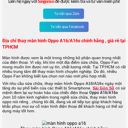
Liên hệ ngay với
Saigonso
để được kiểm tra và tư vấn miễn phí!
Tư vấn qua Zalo
Tư vấn qua Facebook
Địa chỉ thay màn hình Oppo A16/A16s chính hãng , giá rẻ tại
TPHCM
Màn hình được xem là một trong những bộ phận quan trọng nhất
của điện thoại. Vì vậy, khi tìm một địa điểm sửa chữa, Oppo Fan
mong muốn tìm được nơi uy tín, chất lượng nhất. Tại TP.HCM có rất
nhiều trung tâm để thay màn hình chuyên nghiệp. Do đó, nhiều
Oppo Fan không biết lựa chọn nơi nào mới phù hợp nhất.
Với nhu cầu sửa chữa,
thay màn hình Oppo A16/A16s
ngày một
tăng do sự phổ biến của các thiết bị Smartphone.
Sài Gòn Số
có sứ
mệnh đem lại sự hoàn hảo của chiếc điện thoại
Oppo A16/A16s
,
hơn 10 năm kinh nghiệm trong nghề sửa chữa, thay màn hình
oppo nói riêng
, chúng tôi đã, đang và sẽ tiếp tục giúp khách hàng
khắc phục mọi sự cố màn hình điện thoại để khách hàng có thể sử
dụng máy tốt hơn.