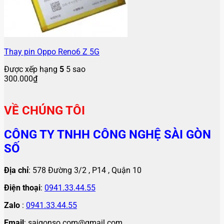
Thay pin Oppo Reno6 Z 5G
Được xếp hạng
5
5 sao
300.000
₫
VỀ CHÚNG TÔI
CÔNG TY TNHH CÔNG NGHỆ SÀI GÒN
SỐ
Địa chỉ
: 578 Đường 3/2 , P14 , Quận 10
Điện thoại
:
0941.33.44.55
Zalo
:
0941.33.44.55
Email
: saigonso.com@gmail.com