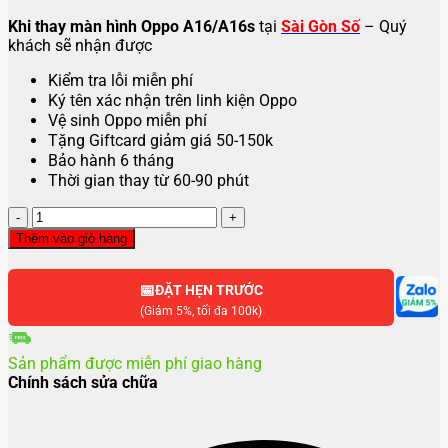
Khi thay màn hình Oppo A16/A16s
tại
Sài Gòn Số
– Quý
khách sẽ nhận được
Kiểm tra lỗi miễn phí
Ký tên xác nhận trên linh kiện Oppo
Vệ sinh Oppo miễn phí
Tặng Giftcard giảm giá 50-150k
Bảo hành 6 tháng
Thời gian thay từ 60-90 phút
Thay
màn
Thêm vào giỏ hàng
hình
Oppo
📅
A16
ĐẶT HẸN TRƯỚC
số
(Giảm 5%, tối đa 100k)
lượng
Sản phẩm được miễn phí giao hàng
Chính sách sửa chữa