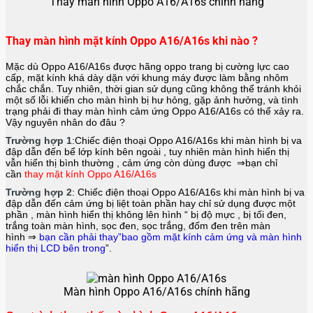
Thay màn hình Oppo A16/A16s chính hãng
Thay màn hình mặt kính Oppo A16/A16s khi nào ?
Mặc dù Oppo A16/A16s được hãng oppo trang bị cường lực cao
cấp, mặt kính khá dày dặn với khung máy được làm bằng nhôm
chắc chắn. Tuy nhiên, thời gian sử dụng cũng không thể tránh khỏi
một số lỗi khiến cho màn hình bị hư hỏng, gặp ảnh hưởng, và tình
trạng phải đi thay màn hình cảm ứng Oppo A16/A16s
có thể xảy ra.
Vậy nguyên nhân do đâu ?
Trường hợp 1
:Chiếc điện thoại
Oppo A16/A16s
khi màn hình bị va
đập dẫn đến bể lớp kính bên ngoài , tuy nhiên màn hình hiển thị
vẫn hiển thị bình thường , cảm ứng còn dùng được ⇒bạn chỉ
cần
thay mặt kính Oppo A16/A16s
Trường hợp 2
: Chiếc điện thoại
Oppo A16/A16s
khi màn hình bị va
đập dẫn đến cảm ứng bị liệt toàn phần hay chỉ sử dụng được một
phần , màn hình hiển thị không lên hình “ bị độ mực , bị tối đen,
trắng toàn màn hình, sọc đen, sọc trắng, đốm đen trên màn
hình ⇒
bạn cần phải thay”bao gồm mặt kính cảm ứng và màn hình
hiển thị LCD bên trong
”.
Màn hình Oppo A16/A16s chính hãng