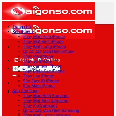
Bỏ
qua
nội
dung
Trang chủ
Sửa iPhone
Thay Màn Hình iPhone
Thay Mặt Kính iPhone
Thay Kính Lưng iPhone
Ép Cổ Cáp Màn Hình iPhone
Thay Pin iPhone
Đặt Lịch
Cửa Hàng
Thay Vỏ iPhone
Thay Camera iPhone
Tìm
Thay Chân Sạc iPhone
kiếm:
Thay Loa iPhone
Sửa Face ID iPhone
Sửa Main iPhone
Sửa Samsung
0
Thay Màn Hình Samsung
Thay Mặt Kính Samsung
Thay Pin Samsung
Ép Cổ Cáp Màn Hình Samsung
Thay Kính Lưng Samsung