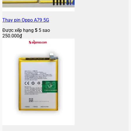
Thay pin Oppo A79 5G
Được xếp hạng
5
5 sao
250.000
₫