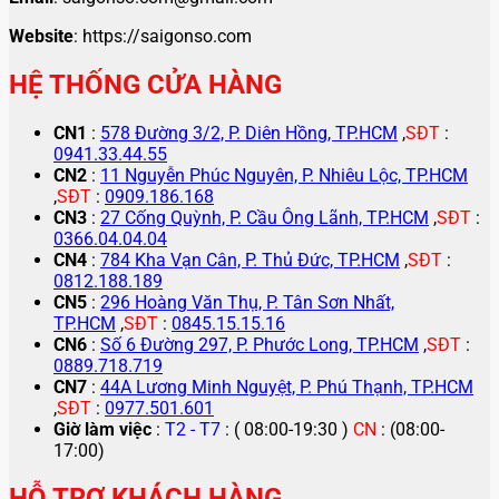
Website
: https://saigonso.com
HỆ THỐNG CỬA HÀNG
CN1
:
578 Đường 3/2, P. Diên Hồng, TP.HCM
,
SĐT
:
0941.33.44.55
CN2
:
11 Nguyễn Phúc Nguyên, P. Nhiêu Lộc, TP.HCM
,
SĐT
:
0909.186.168
CN3
:
27 Cống Quỳnh, P. Cầu Ông Lãnh, TP.HCM
,
SĐT
:
0366.04.04.04
CN4
:
784 Kha Vạn Cân, P. Thủ Đức, TP.HCM
,
SĐT
:
0812.188.189
CN5
:
296 Hoàng Văn Thụ, P. Tân Sơn Nhất,
TP.HCM
,
SĐT
:
0845.15.15.16
CN6
:
Số 6 Đường 297, P. Phước Long, TP.HCM
,
SĐT
:
0889.718.719
CN7
:
44A Lương Minh Nguyệt, P. Phú Thạnh, TP.HCM
,
SĐT
:
0977.501.601
Giờ làm việc
:
T2 - T7
: ( 08:00-19:30 )
CN
: (08:00-
17:00)
HỖ TRỢ KHÁCH HÀNG