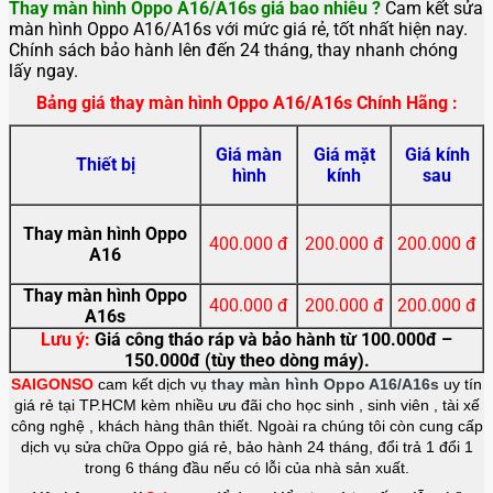
Thay màn hình Oppo A16/A16s giá bao nhiêu ?
Cam kết sửa
màn hình Oppo A16/A16s với mức giá rẻ, tốt nhất hiện nay.
Chính sách bảo hành lên đến 24 tháng, thay nhanh chóng
lấy ngay.
Bảng giá thay màn hình Oppo A16/A16s Chính Hãng :
Giá màn
Giá mặt
Giá kính
Thiết bị
hình
kính
sau
Thay màn hình Oppo
400.000 đ
200.000 đ
200.000 đ
A16
Thay màn hình Oppo
400.000 đ
200.000 đ
200.000 đ
A16s
Lưu ý:
Giá công tháo ráp và bảo hành từ 100.000đ –
150.000đ (tùy theo dòng máy).
SAIGONSO
cam kết dịch vụ
thay màn hình Oppo A16/A16s
uy tín
giá rẻ tại TP.HCM kèm nhiều ưu đãi cho học sinh , sinh viên , tài xế
công nghệ , khách hàng thân thiết. Ngoài ra chúng tôi còn cung cấp
dịch vụ sửa chữa Oppo giá rẻ, bảo hành 24 tháng, đổi trả 1 đổi 1
trong 6 tháng đầu nếu có lỗi của nhà sản xuất.