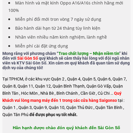
Màn hình và mặt kính Oppo A16/A16s chính hãng mới
100%
Miễn phí đổi mới tron vòng 7 ngày sử dụng
Bảo hành dài hạn từ 24 tháng tùy linh kiện
Nhân viên nhiều năm kinh nghiệm, lành nghề
Miễn phí cài đặt ứng dụng
Mong rằng với phương châm “
Trao chất lượng – Nhận niềm tin
” khi
đến với
Sài Gòn Số
quý khách sẽ cảm thấy hài lòng với đội ngũ nhân
viên và KTV Sài Gòn Số. Xin cảm ơn quý khách đã quan tâm sử dụng
dịch vụ của chúng tôi!
Tại TPHCM, ở các khu vực Quận 2 , Quận 4, Quận 5, Quận 6, Quận 7,
Quận 8, Quận 11, Quận 12, Quận Bình Thạnh, Quận Gò Vấp, Quận
Bình Tân , Hóc Môn , Nhà Bè , Bình Chánh , Cần Giờ , Củ Chi …
Quý
khách vui lòng mang máy đến 1 trong các cửa hàng Saigonso
tại :
Quận 1 , Quận 3, Quận 9, Quận 10, Quận Thủ Đức , Quận Tân Bình ,
Quận Tân Phú
để được phục vụ tốt nhất.
Hân hạnh được chào đón quý khách đến Sài Gòn Số