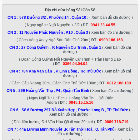
Địa chỉ cửa hàng Sài Gòn Số
CN 1 :
578 Đường 3/2 , Phường 14 , Quận 10
:
( Xem bản đồ chỉ đường )
( Ngay ngã tư Ngô Nguyền + 3/2 )
ĐT
:
0941.33.44.55
CN 2 :
11 Nguyễn Phúc Nguyên , P.10 , Quận 3
( Xem bản đồ chỉ đường )
( Cách Vòng Xoay Ngã Sáu Dân Chủ 20m )
ĐT
:
0909.186.168
CN 3 :
27 Cống Quỳnh , P. Nguyễn Cư Trinh , Quận 1
( Xem bản đồ chỉ
đường )
( Đoạn Cống Quỳnh Nối Nguyễn Cư Trinh + Trần Hưng Đạo
)
ĐT
:
0366.04.04.04
CN 4 :
784 Kha Vạn Cân , P. Linh Đông , TP. Thủ Đức
( Xem bản đồ chỉ
đường )
( Cách Cầu Ngang 20m , Cách Chợ Thủ Đức 100m )
ĐT
:
0812.188.189
CN 5 :
296 Hoàng Văn Thụ , P4 , Quận Tân Bình
( Xem bản đồ chỉ đường )
( Ngay Ngã Tư Út Tịch + Hoàng Văn Thụ , Đối Diện
Adora )
ĐT
:
0845.15.15.16
CN 6 :
Số 6 Đường 297 Đỗ Xuân Hợp , Phước Long B , TP. Thủ Đức
(
Xem bản đồ chỉ đường )
( Đối diện trường ĐH Văn Hóa Q9 đi vào 20 met )
ĐT
:
0889.718.719
CN 7 :
44a Lương Minh Nguyệt ,P. Tân Thới Hoà , Q. Tân Phú
( Xem bản
đồ chỉ đường )