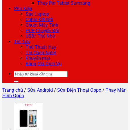
Thay Pin Tablet Samsung
Phụ Kiện
Sạc Laptop
Cable Kết Nối
Chuột Máy Tính
HUB Chuyển Đổi
USB/ Thẻ Nhớ
Tin Tức
Thủ Thuật Hay
Tin Công Nghệ
Khuyến mại
Bảng Giá Dịch Vụ
Tìm
kiếm:
Trang chủ
/
Sửa Android
/
Sửa Điện Thoại Oppo
/
Thay Màn
Hình Oppo