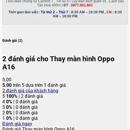
( Đối diện chung cư Carillon 7 , Tới số 47 Luỹ Bán Bích quẹo vô , Cách cầu
Tân Hoá 400m )
ĐT
:
0977.501.601
Thời gian làm việc:
Từ thứ 2 – Thứ 7
: 8:30 AM – 19:30 PM ,
CN
: 8:30
AM – 18:00 PM
Đánh giá (2)
2 đánh giá cho
Thay màn hình Oppo
A16
5.00
5.00
trên 5 dựa trên
1
đánh giá
2
đánh giá của khách hàng
5
100%
| 2 đánh giá
4
0%
| 0 đánh giá
3
0%
| 0 đánh giá
2
0%
| 0 đánh giá
1
0%
| 0 đánh giá
Đánh giá ngay
Đánh giá Thay màn hình Oppo A16