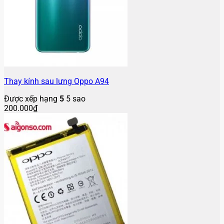
Thay kính sau lưng Oppo A94
Được xếp hạng
5
5 sao
200.000
₫