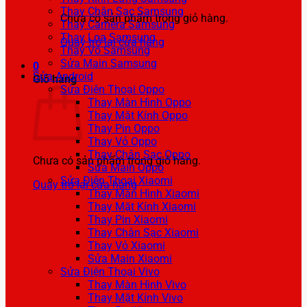
Thay Chân Sạc Samsung
Chưa có sản phẩm trong giỏ hàng.
Thay Camera Samsung
Thay Loa Samsung
Quay trở lại cửa hàng
Thay Vỏ Samsung
Sửa Main Samsung
0
Sửa Android
Giỏ hàng
Sửa Điện Thoại Oppo
Thay Màn Hình Oppo
Thay Mặt Kính Oppo
Thay Pin Oppo
Thay Vỏ Oppo
Thay Chân Sạc Oppo
Chưa có sản phẩm trong giỏ hàng.
Sửa Main Oppo
Sửa Điện Thoại Xiaomi
Quay trở lại cửa hàng
Thay Màn Hình Xiaomi
Thay Mặt Kính Xiaomi
Thay Pin Xiaomi
Thay Chân Sạc Xiaomi
Thay Vỏ Xiaomi
Sửa Main Xiaomi
Sửa Điện Thoại Vivo
Thay Màn Hình Vivo
Thay Mặt Kính Vivo