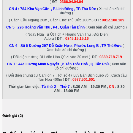
)
ĐT
:
0366.04.04.04
CN 4 :
784 Kha Vạn Cân , P. Linh Đông , TP. Thủ Đức
( Xem bản đồ chỉ
đường )
( Cách Cầu Ngang 20m , Cách Chợ Thủ Đức 100m )
ĐT
:
0812.188.189
CN 5 :
296 Hoàng Văn Thụ , P4 , Quận Tân Bình
( Xem bản đồ chỉ đường )
( Ngay Ngã Tư Út Tịch + Hoàng Văn Thụ , Đối Diện
Adora )
ĐT
:
0845.15.15.16
CN 6 :
Số 6 Đường 297 Đỗ Xuân Hợp , Phước Long B , TP. Thủ Đức
(
Xem bản đồ chỉ đường )
( Đối diện trường ĐH Văn Hóa Q9 đi vào 20 met )
ĐT
:
0889.718.719
CN 7 :
44a Lương Minh Nguyệt ,P. Tân Thới Hoà , Q. Tân Phú
( Xem bản
đồ chỉ đường )
( Đối diện chung cư Carillon 7 , Tới số 47 Luỹ Bán Bích quẹo vô , Cách cầu
Tân Hoá 400m )
ĐT
:
0977.501.601
Thời gian làm việc:
Từ thứ 2 – Thứ 7
: 8:30 AM – 19:30 PM ,
CN
: 8:30
AM – 18:00 PM
Đánh giá (2)