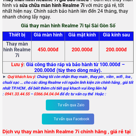
hình và
sửa chữa màn hình Realme 7i
với mức giá rẻ, tốt
nhất hiện nay. Chính sách bảo hành lên đến 24 tháng, thay
nhanh chóng lấy ngay.
Giá thay màn hình Realme 7i tại Sài Gòn Số
Thiết bị
Giá màn hình
Giá mặt kính
Giá kính sau
Thay màn
hình Realme
450.000đ
200.000đ
200.000đ
7i
Lưu ý
:
Giá công tháo ráp và bảo hành từ 100.000đ –
200.000đ (tùy theo dòng máy).
►
Quý khách lưu ý
: Chúng tôi còn nhận thay main
, thay pin , viền , wifi , loa ,
chuôi sạc … cho các dòng Realme với nguồn linh kiện zin chính hãng , giá tốt
nhất TP.HCM , để biết thêm chi tiết quý khach vui lòng liên hệ
:
0941.33.44.55
–
0366.04.04.04
để đc tư vấn cụ thể Hoặc :
Tư vấn qua Zalo
Tư vấn qua Facebook
Dịch vụ thay màn hình Realme 7i
chính hãng , giá rẻ tại