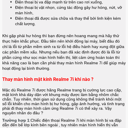
Điện thoại bị va đập mạnh từ trên cao rơi xuống,
Điện thoại bị vật nhọn, cứng tác động gây hư hỏng, nứt, vỡ
màn hình,
Điện thoại đã được sửa chữa và thay thế bởi linh kiện kém
chất lượng.
Khi gặp phải hư hỏng thì bạn đừng nên hoang mang mà hãy thử
thực hiện khắc phục. Đầu tiên nên khởi động lại máy, biết đâu đó
chỉ là lỗi từ phần mềm sinh ra từ lỗi hệ điều hành hay xung đột giữa
các phần mềm xấu. Nhưng nếu bạn đã xác định được đó là lỗi từ
phần cứng như sọc màn hình hiển thị, liệt cảm ứng hoàn toàn thì
khả năng cao là bạn cần phải thay màn hình Realme 7i để giúp máy
hoạt động lại bình thường.
Thay màn hình mặt kính Realme 7i khi nào ?
Mặc dù Realme 7i được hãng
Realme
trang bị cường lực cao cấp,
mặt kính khá dày dặn với khung máy được làm bằng nhôm chắc
chắn. Tuy nhiên, thời gian sử dụng cũng không thể tránh khỏi một
số lỗi khiến cho màn hình bị hư hỏng, gặp ảnh hưởng, và tình trạng
phải đi thay màn hình cảm ứng Realme 7i có thể xảy ra. Vậy
nguyên nhân do đâu ?
Trường hợp 1
:Chiếc điện thoại
Realme 7i
khi màn hình bị va đập
dẫn đến bể lớp kính bên ngoài , tuy nhiên màn hình hiển thị vẫn