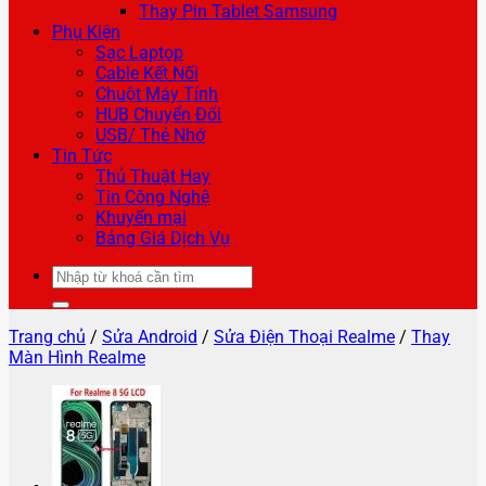
Thay Pin Tablet Samsung
Phụ Kiện
Sạc Laptop
Cable Kết Nối
Chuột Máy Tính
HUB Chuyển Đổi
USB/ Thẻ Nhớ
Tin Tức
Thủ Thuật Hay
Tin Công Nghệ
Khuyến mại
Bảng Giá Dịch Vụ
Tìm
kiếm:
Trang chủ
/
Sửa Android
/
Sửa Điện Thoại Realme
/
Thay
Màn Hình Realme