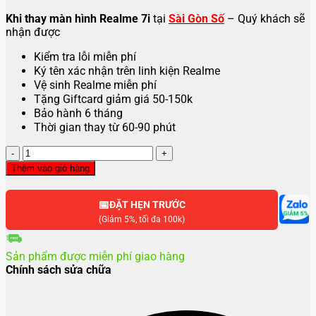
Khi thay màn hình Realme 7i
tại
Sài Gòn Số
– Quý khách sẽ
nhận được
Kiểm tra lỗi miễn phí
Ký tên xác nhận trên linh kiện Realme
Vệ sinh Realme miễn phí
Tặng Giftcard giảm giá 50-150k
Bảo hành 6 tháng
Thời gian thay từ 60-90 phút
Thay
màn
Thêm vào giỏ hàng
hình
Realme
📅
7i
ĐẶT HẸN TRƯỚC
số
(Giảm 5%, tối đa 100k)
lượng
Sản phẩm được miễn phí giao hàng
Chính sách sửa chữa