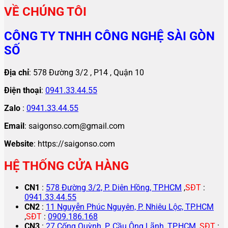
VỀ CHÚNG TÔI
CÔNG TY TNHH CÔNG NGHỆ SÀI GÒN
SỐ
Địa chỉ
: 578 Đường 3/2 , P14 , Quận 10
Điện thoại
:
0941.33.44.55
Zalo
:
0941.33.44.55
Email
: saigonso.com@gmail.com
Website
: https://saigonso.com
HỆ THỐNG CỬA HÀNG
CN1
:
578 Đường 3/2, P. Diên Hồng, TP.HCM
,
SĐT
:
0941.33.44.55
CN2
:
11 Nguyễn Phúc Nguyên, P. Nhiêu Lộc, TP.HCM
,
SĐT
:
0909.186.168
CN3
:
27 Cống Quỳnh, P. Cầu Ông Lãnh, TP.HCM
,
SĐT
: