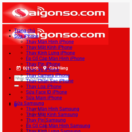
Bỏ
qua
nội
dung
Trang chủ
Sửa iPhone
Thay Màn Hình iPhone
Thay Mặt Kính iPhone
Thay Kính Lưng iPhone
Ép Cổ Cáp Màn Hình iPhone
Thay Pin iPhone
Đặt Lịch
Cửa Hàng
Thay Vỏ iPhone
Thay Camera iPhone
Tìm
Thay Chân Sạc iPhone
kiếm:
Thay Loa iPhone
Sửa Face ID iPhone
Sửa Main iPhone
Sửa Samsung
0
Thay Màn Hình Samsung
Thay Mặt Kính Samsung
Thay Pin Samsung
Ép Cổ Cáp Màn Hình Samsung
Thay Kính Lưng Samsung