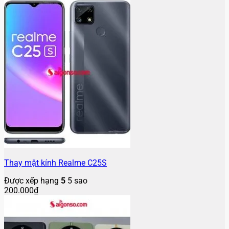
Thay mặt kính Realme C25S
Được xếp hạng
5
5 sao
200.000
₫