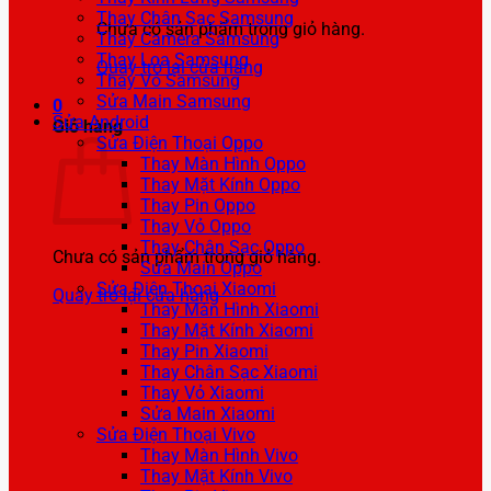
Thay Chân Sạc Samsung
Chưa có sản phẩm trong giỏ hàng.
Thay Camera Samsung
Thay Loa Samsung
Quay trở lại cửa hàng
Thay Vỏ Samsung
Sửa Main Samsung
0
Sửa Android
Giỏ hàng
Sửa Điện Thoại Oppo
Thay Màn Hình Oppo
Thay Mặt Kính Oppo
Thay Pin Oppo
Thay Vỏ Oppo
Thay Chân Sạc Oppo
Chưa có sản phẩm trong giỏ hàng.
Sửa Main Oppo
Sửa Điện Thoại Xiaomi
Quay trở lại cửa hàng
Thay Màn Hình Xiaomi
Thay Mặt Kính Xiaomi
Thay Pin Xiaomi
Thay Chân Sạc Xiaomi
Thay Vỏ Xiaomi
Sửa Main Xiaomi
Sửa Điện Thoại Vivo
Thay Màn Hình Vivo
Thay Mặt Kính Vivo