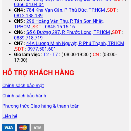
0366.04.04.04
CN4
:
784 Kha Vạn Cân, P. Thủ Đức, TP.HCM
,
SĐT
:
0812.188.189
CN5
:
296 Hoàng Văn Thụ, P. Tân Sơn Nhất,
TP.HCM
,
SĐT
:
0845.15.15.16
CN6
:
Số 6 Đường 297, P. Phước Long, TP.HCM
,
SĐT
:
0889.718.719
CN7
:
44A Lương Minh Nguyệt, P. Phú Thạnh, TP.HCM
,
SĐT
:
0977.501.601
Giờ làm việc
:
T2 - T7
: ( 08:00-19:30 )
CN
: (08:00-
17:00)
HỖ TRỢ KHÁCH HÀNG
Chính sách bảo mật
Chính sách bảo hành
Phương thức Giao hàng & thanh toán
Liên hệ