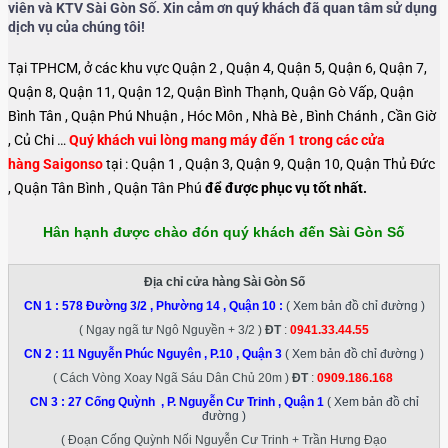
viên và KTV Sài Gòn Số. Xin cảm ơn quý khách đã quan tâm sử dụng
dịch vụ của chúng tôi!
Tại TPHCM, ở các khu vực Quận 2 , Quận 4, Quận 5, Quận 6, Quận 7,
Quận 8, Quận 11, Quận 12, Quận Bình Thạnh, Quận Gò Vấp, Quận
Bình Tân , Quận Phú Nhuận , Hóc Môn , Nhà Bè , Bình Chánh , Cần Giờ
, Củ Chi …
Quý khách vui lòng mang máy đến 1 trong các cửa
hàng Saigonso
tại : Quận 1 , Quận 3, Quận 9, Quận 10, Quận Thủ Đức
, Quận Tân Bình , Quận Tân Phú
để được phục vụ tốt nhất.
Hân hạnh được chào đón quý khách đến Sài Gòn Số
Địa chỉ cửa hàng Sài Gòn Số
CN 1 :
578 Đường 3/2 , Phường 14 , Quận 10
:
( Xem bản đồ chỉ đường )
( Ngay ngã tư Ngô Nguyền + 3/2 )
ĐT
:
0941.33.44.55
CN 2 :
11 Nguyễn Phúc Nguyên , P.10 , Quận 3
( Xem bản đồ chỉ đường )
( Cách Vòng Xoay Ngã Sáu Dân Chủ 20m )
ĐT
:
0909.186.168
CN 3 :
27 Cống Quỳnh , P. Nguyễn Cư Trinh , Quận 1
( Xem bản đồ chỉ
đường )
( Đoạn Cống Quỳnh Nối Nguyễn Cư Trinh + Trần Hưng Đạo