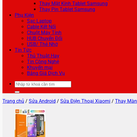
Thay Mặt Kính Tablet Samsung
Thay Pin Tablet Samsung
Phụ Kiện
Sạc Laptop
Cable Kết Nối
Chuột Máy Tính
HUB Chuyển Đổi
USB/ Thẻ Nhớ
Tin Tức
Thủ Thuật Hay
Tin Công Nghệ
Khuyến mại
Bảng Giá Dịch Vụ
Tìm
kiếm:
Trang chủ
/
Sửa Android
/
Sửa Điện Thoại Xiaomi
/
Thay Màn