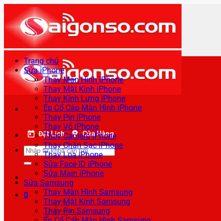
Bỏ
qua
nội
dung
Trang chủ
Sửa iPhone
Thay Màn Hình iPhone
Thay Mặt Kính iPhone
Thay Kính Lưng iPhone
Ép Cổ Cáp Màn Hình iPhone
Thay Pin iPhone
Thay Vỏ iPhone
Đặt Lịch
Cửa Hàng
Thay Camera iPhone
Thay Chân Sạc iPhone
Tìm
Thay Loa iPhone
kiếm:
Sửa Face ID iPhone
Sửa Main iPhone
Sửa Samsung
Thay Màn Hình Samsung
0
Thay Mặt Kính Samsung
Thay Pin Samsung
Ép Cổ Cáp Màn Hình Samsung