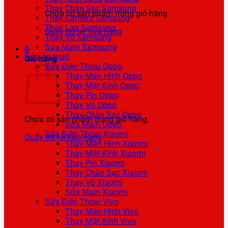
Thay Chân Sạc Samsung
Chưa có sản phẩm trong giỏ hàng.
Thay Camera Samsung
Thay Loa Samsung
Quay trở lại cửa hàng
Thay Vỏ Samsung
Sửa Main Samsung
0
Sửa Android
Giỏ hàng
Sửa Điện Thoại Oppo
Thay Màn Hình Oppo
Thay Mặt Kính Oppo
Thay Pin Oppo
Thay Vỏ Oppo
Thay Chân Sạc Oppo
Chưa có sản phẩm trong giỏ hàng.
Sửa Main Oppo
Sửa Điện Thoại Xiaomi
Quay trở lại cửa hàng
Thay Màn Hình Xiaomi
Thay Mặt Kính Xiaomi
Thay Pin Xiaomi
Thay Chân Sạc Xiaomi
Thay Vỏ Xiaomi
Sửa Main Xiaomi
Sửa Điện Thoại Vivo
Thay Màn Hình Vivo
Thay Mặt Kính Vivo