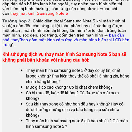
đập dẫn đến bể lớp kính bên ngoài , tuy nhiên màn hình hiển thị
vẫn hiển thị bình thường , cảm ứng còn dùng được ⇒bạn chỉ
cần
thay mặt kính Samsung Note 5
Trường hợp 2
: Chiếc điện thoại
Samsung Note 5
khi màn hình bị
va đập dẫn đến cảm ứng bị liệt toàn phần hay chỉ sử dụng được
một phần , màn hình hiển thị không lên hình “bị tối đen, trắng toàn
màn hình, sọc đen, sọc trắng, đốm đen trên màn hình ⇒
bạn cần
phải thay”bao gồm mặt kính cảm ứng và màn hình hiển thị LCD bên
tron
g”.
Khi sử dụng dịch vụ thay màn hình Samsung Note 5 bạn sẽ
không phải băn khoăn với những câu hỏi:
Thay màn hình samsung note 5 ở đây có uy tín, chất
lượng không? Phụ kiện thay thế có phải là hàng zin, hàng
chính hãng không?
Mức giá có cao không? Có bị chặt chém không?
Có bị tráo đồ, luộc đồ không? Có được tận mắt xem
không?
Sau khi thay xong có như ban đầu hay không? Hay có
được hưởng những dịch vụ bảo hàng sau sửa chữa
không?
Thay màn hình samsung note 5 giá bao nhiêu ? Giá màn
hình samsung note 5 ?