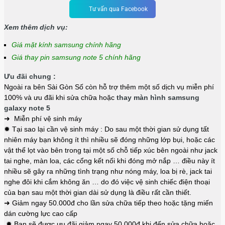
Tư vấn qua Facebook
Xem thêm dịch vụ:
Giá mặt kính samsung chính hãng
Giá thay pin samsung note 5 chính hãng
Ưu đãi chung :
Ngoài ra bên Sài Gòn Số còn hỗ trợ thêm một số dịch vụ miễn phí
100% và ưu đãi khi sửa chữa hoặc
thay màn hình samsung
galaxy note 5
➜ Miễn phí vệ sinh máy
✹ Tại sao lại cần vệ sinh máy : Do sau một thời gian sử dụng tất
nhiên máy bạn không ít thì nhiều sẽ đóng những lớp bụi, hoặc các
vật thể lọt vào bên trong tại một số chỗ tiếp xúc bên ngoài như jack
tai nghe, màn loa, các cổng kết nối khi đóng mở nắp … điều này ít
nhiều sẽ gây ra những tình trạng như nóng máy, loa bị rè, jack tai
nghe đôi khi cắm không ăn … do đó việc vệ sinh chiếc điện thoại
của bạn sau một thời gian dài sử dụng là điều rất cần thiết.
➜ Giảm ngay 50.000đ cho lần sửa chữa tiếp theo hoặc tặng miến
dán cường lực cao cấp
✹ Bạn sẽ được ưu đãi giảm ngay 50.000đ khi đến sửa chữa hoặc