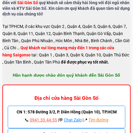
đến với
Sài Gòn Số
quý khách sẽ cảm thấy hài lòng với đội ngũ nhân
viên và KTV Sài Gòn Số. Xin cảm ơn quý khách đã quan tâm sử dụng
dịch vụ của chúng tôi!
Tại TPHCM, ở các khu vực Quận 2 , Quận 4, Quận 5, Quận 6, Quận 7,
Quận 8, Quận 11, Quận 12, Quận Bình Thạnh, Quận Gò Vấp, Quận
Bình Tân , Quận Phú Nhuận , Hóc Môn , Nhà Bè , Bình Chánh , Cần Giờ
, Củ Chi …
Quý khách vui lòng mang máy đến 1 trong các cửa
hàng Saigonso
tại : Quận 1 , Quận 3, Quận 9, Quận 10, Quận Thủ Đức
, Quận Tân Bình , Quận Tân Phú
để được phục vụ tốt nhất.
Hân hạnh được chào đón quý khách đến Sài Gòn Số
Địa chỉ cửa hàng Sài Gòn Số
CN 1: 578 Đường 3/2, P. Diên Hồng (Quận 10), TP.HCM
📞
0941.33.44.55
|💬
Chat Zalo
|📍
Tìm đường