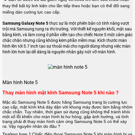
thay thế bất kỳ linh kiện cho lần tiếp theo hoặc bạn có thể đổi sang
miếng dán cường lực cao cấp.
Samsung Galaxy Note 5
thực sự là một phiên bản có tính năng vượt
trội mà Samsung tung ra thị trường. Với thiết kế nguyên khối, mặt sau
bằng kình, và làm cong ở phần viền tạo cho chiếc Note 5 một cảm giác
chắc chắn nhưng cũng không kém phần mềm mại. Kích thước màn
hình lên tới 5.7 inch tạo sự thoải mái cho người dùng nhưng việc màn
hình lớn hơn lại dễ dàng là nguyên nhân gây nứt vỡ màn hình.
Màn hình Note 5
Thay màn hình mặt kính Samsung Note 5 khi nào ?
Mặc dù Samsung Note 5 được hãng
Samsung
trang bị cường lực
cao cấp, mặt kính khá dày dặn với khung máy được làm bằng nhôm
chắc chắn. Tuy nhiên, thời gian sử dụng cũng không thể tránh khỏi
một số lỗi khiến cho màn hình bị hư hỏng, gặp ảnh hưởng, và tình
trạng phải đi thay màn hình cảm ứng Samsung Note 5 có thể xảy
ra. Vậy nguyên nhân do đâu ?
Trường hợp 1
:Chiếc điện thoại
Samsung Note 5
khi màn hình bị va