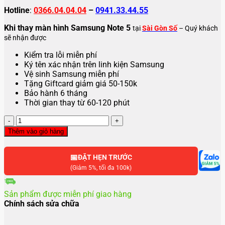
Hotline
:
0366.04.04.04
–
0941.33.44.55
Khi thay màn hình Samsung Note 5
tại
Sài Gòn Số
– Quý khách
sẽ nhận được
Kiểm tra lỗi miễn phí
Ký tên xác nhận trên linh kiện Samsung
Vệ sinh Samsung miễn phí
Tặng Giftcard giảm giá 50-150k
Bảo hành 6 tháng
Thời gian thay từ 60-120 phút
Thay
màn
Thêm vào giỏ hàng
hình
Samsung
📅
Note
ĐẶT HẸN TRƯỚC
5
(Giảm 5%, tối đa 100k)
số
lượng
Sản phẩm được miễn phí giao hàng
Chính sách sửa chữa