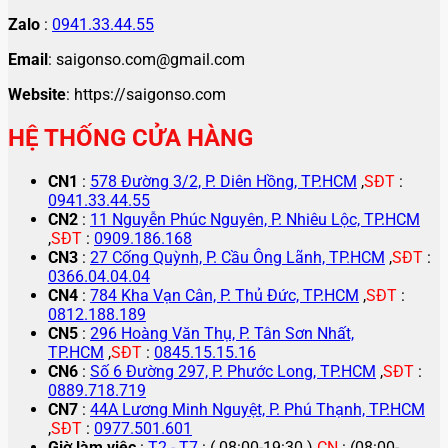
Zalo
:
0941.33.44.55
Email
: saigonso.com@gmail.com
Website
: https://saigonso.com
HỆ THỐNG CỬA HÀNG
CN1
:
578 Đường 3/2, P. Diên Hồng, TP.HCM
,
SĐT
:
0941.33.44.55
CN2
:
11 Nguyễn Phúc Nguyên, P. Nhiêu Lộc, TP.HCM
,
SĐT
:
0909.186.168
CN3
:
27 Cống Quỳnh, P. Cầu Ông Lãnh, TP.HCM
,
SĐT
:
0366.04.04.04
CN4
:
784 Kha Vạn Cân, P. Thủ Đức, TP.HCM
,
SĐT
:
0812.188.189
CN5
:
296 Hoàng Văn Thụ, P. Tân Sơn Nhất,
TP.HCM
,
SĐT
:
0845.15.15.16
CN6
:
Số 6 Đường 297, P. Phước Long, TP.HCM
,
SĐT
:
0889.718.719
CN7
:
44A Lương Minh Nguyệt, P. Phú Thạnh, TP.HCM
,
SĐT
:
0977.501.601
Giờ làm việc
:
T2 - T7
: ( 08:00-19:30 )
CN
: (08:00-