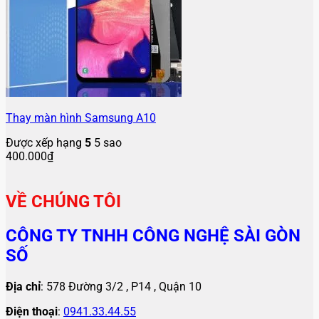
Thay màn hình Samsung A10
Được xếp hạng
5
5 sao
400.000
₫
VỀ CHÚNG TÔI
CÔNG TY TNHH CÔNG NGHỆ SÀI GÒN
SỐ
Địa chỉ
: 578 Đường 3/2 , P14 , Quận 10
Điện thoại
:
0941.33.44.55