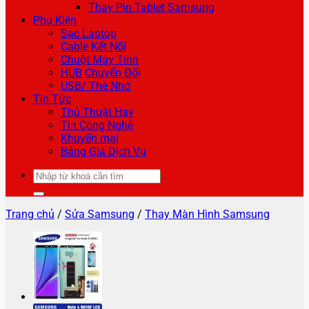
Thay Pin Tablet Samsung
Phụ Kiện
Sạc Laptop
Cable Kết Nối
Chuột Máy Tính
HUB Chuyển Đổi
USB/ Thẻ Nhớ
Tin Tức
Thủ Thuật Hay
Tin Công Nghệ
Khuyến mại
Bảng Giá Dịch Vụ
Tìm
kiếm:
Trang chủ
/
Sửa Samsung
/
Thay Màn Hình Samsung