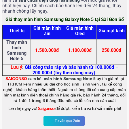
hình và
sửa chữa điện thoại samsung
với mức giá rẻ, tốt
nhất hiện nay. Chính sách bảo hành lên đến 24 tháng, thay
nhanh chóng lấy ngay.
Giá thay màn hình Samsung Galaxy Note 5 tại Sài Gòn Số
Giá màn hình
Giá màn hình
Thiết bị
Giá mặt kính
Zin
Oled
Thay màn
hình
1.500.000đ
1.100.000đ
250.000đ
Samsung
Note 5
Lưu ý
:
Giá công tháo ráp và bảo hành từ 100.000đ –
200.000đ (tùy theo dòng máy).
SAIGONSO
cam kết
màn hình Samsung Note 5
uy tín giá rẻ tại
TP.HCM kèm nhiều ưu đãi cho học sinh , sinh viên , tài xế công
nghệ , khách hàng thân thiết. Ngoài ra chúng tôi còn cung cấp màn
hình mặt kính điện thoại chính hãng giá rẻ, bảo hành 24 tháng, đổi
trả 1 đổi 1 trong 6 tháng đầu nếu có lỗi của nhà sản xuất.
Liên hệ ngay với
Saigonso
để được kiểm tra và tư vấn miễn phí!
Tư vấn qua Zalo