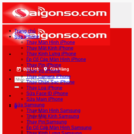
Bỏ
qua
nội
dung
Trang chủ
Sửa iPhone
Thay Màn Hình iPhone
Thay Mặt Kính iPhone
Thay Kính Lưng iPhone
Ép Cổ Cáp Màn Hình iPhone
Thay Pin iPhone
Đặt Lịch
Cửa Hàng
Thay Vỏ iPhone
Thay Camera iPhone
Tìm
Thay Chân Sạc iPhone
kiếm:
Thay Loa iPhone
Sửa Face ID iPhone
Sửa Main iPhone
Sửa Samsung
0
Thay Màn Hình Samsung
Thay Mặt Kính Samsung
Thay Pin Samsung
Ép Cổ Cáp Màn Hình Samsung
Thay Kính Lưng Samsung