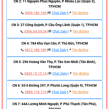
CN 2: 11 Nguyễn Phúc Nguyên, P. Nhiêu Lộc (Quận 3),
TP.HCM
📞
0909.186.168
|💬
Chat Zalo
|📍
Tìm đường
CN 3: 27 Cống Quỳnh, P. Cầu Ông Lãnh (Quận 1), TP.HCM
📞
0366.04.04.04
|💬
Chat Zalo
|📍
Tìm đường
CN 4: 784 Kha Vạn Cân, P. Thủ Đức, TP.HCM
📞
0812.188.189
|💬
Chat Zalo
|📍
Tìm đường
CN 5: 296 Hoàng Văn Thụ, P. Tân Sơn Nhất (Tân Bình),
TP.HCM
📞
0845.15.15.16
|💬
Chat Zalo
|📍
Tìm đường
CN 6: Số 6 Đường 297, P. Phước Long (Quận 9), TP.HCM
📞
0889.718.719
|💬
Chat Zalo
|📍
Tìm đường
CN 7: 44A Lương Minh Nguyệt, P. Phú Thạnh (Tân Phú),
TP.HCM