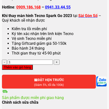
Hotline
:
0909.186.168
–
0941.33.44.55
Khi thay màn hình Tecno Spark Go 2023
tại
Sài Gòn Số
–
Quý khách sẽ nhận được
Kiểm tra lỗi miễn phí
Ký tên xác nhận trên linh kiện Tecno
Vệ sinh Tecno miễn phí
Tặng Giftcard giảm giá 50-150k
Bảo hành 24 tháng
Thời gian thay từ 45-90 phút
Thay
màn
Thêm vào giỏ hàng
hình
Tecno
📅
Spark
ĐẶT HẸN TRƯỚC
Go
(Giảm 5%, tối đa 100k)
2023
số
Sản phẩm được miễn phí giao hàng
lượng
Chính sách sửa chữa