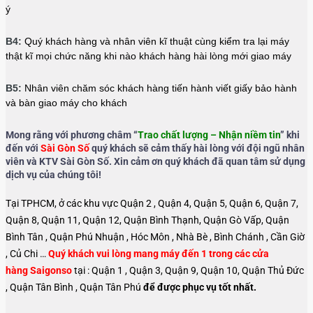
ý
B4:
Quý khách hàng và nhân viên kĩ thuật cùng kiểm tra lại máy
thật kĩ mọi chức năng khi nào khách hàng hài lòng mới giao máy
B5:
Nhân viên chăm sóc khách hàng tiến hành viết giấy bảo hành
và bàn giao máy cho khách
Mong rằng với phương châm “
Trao chất lượng – Nhận niềm tin
” khi
đến với
Sài Gòn Số
quý khách sẽ cảm thấy hài lòng với đội ngũ nhân
viên và KTV Sài Gòn Số. Xin cảm ơn quý khách đã quan tâm sử dụng
dịch vụ của chúng tôi!
Tại TPHCM, ở các khu vực Quận 2 , Quận 4, Quận 5, Quận 6, Quận 7,
Quận 8, Quận 11, Quận 12, Quận Bình Thạnh, Quận Gò Vấp, Quận
Bình Tân , Quận Phú Nhuận , Hóc Môn , Nhà Bè , Bình Chánh , Cần Giờ
, Củ Chi …
Quý khách vui lòng mang máy đến 1 trong các cửa
hàng Saigonso
tại : Quận 1 , Quận 3, Quận 9, Quận 10, Quận Thủ Đức
, Quận Tân Bình , Quận Tân Phú
để được phục vụ tốt nhất.