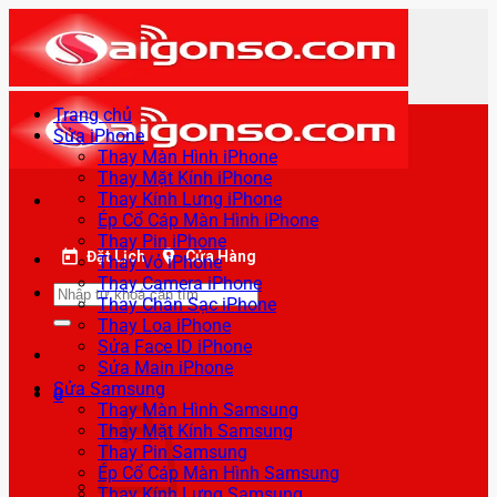
Bỏ
qua
nội
dung
Trang chủ
Sửa iPhone
Thay Màn Hình iPhone
Thay Mặt Kính iPhone
Thay Kính Lưng iPhone
Ép Cổ Cáp Màn Hình iPhone
Thay Pin iPhone
Đặt Lịch
Cửa Hàng
Thay Vỏ iPhone
Thay Camera iPhone
Tìm
Thay Chân Sạc iPhone
kiếm:
Thay Loa iPhone
Sửa Face ID iPhone
Sửa Main iPhone
Sửa Samsung
0
Thay Màn Hình Samsung
Thay Mặt Kính Samsung
Thay Pin Samsung
Ép Cổ Cáp Màn Hình Samsung
Thay Kính Lưng Samsung