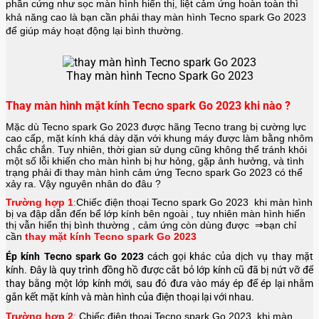
phần cứng như sọc màn hình hiển thị, liệt cảm ứng hoàn toàn thì
khả năng cao là bạn cần phải thay màn hình
Tecno spark Go 2023
để giúp máy hoạt động lại bình thường.
Thay màn hình Tecno Spark Go 2023
Thay màn hình mặt kính Tecno spark Go 2023 khi nào ?
Mặc dù Tecno spark Go 2023 được hãng
Tecno
trang bị cường lực
cao cấp, mặt kính khá dày dặn với khung máy được làm bằng nhôm
chắc chắn. Tuy nhiên, thời gian sử dụng cũng không thể tránh khỏi
một số lỗi khiến cho màn hình bị hư hỏng, gặp ảnh hưởng, và tình
trạng phải đi thay màn hình cảm ứng Tecno spark Go 2023 có thể
xảy ra. Vậy nguyên nhân do đâu ?
Trường hợp 1
:
Chiếc điện thoại
Tecno spark Go 2023
khi màn hình
bị va đập dẫn đến bể lớp kính bên ngoài , tuy nhiên màn hình hiển
thị vẫn hiển thị bình thường , cảm ứng còn dùng được ⇒bạn chỉ
cần
thay mặt kính Tecno spark Go 2023
Ép kính Tecno spark Go 2023
cách gọi khác của dịch vụ thay mặt
kính. Đây là quy trình đồng hồ được cắt bỏ lớp kính cũ đã bị nứt vỡ để
thay bằng một lớp kính mới, sau đó đưa vào máy ép để ép lại nhằm
gắn kết mặt kính và màn hình của điện thoại lại với nhau.
Trường hợp 2
:
Chiếc điện thoại
Tecno spark Go 2023
khi màn