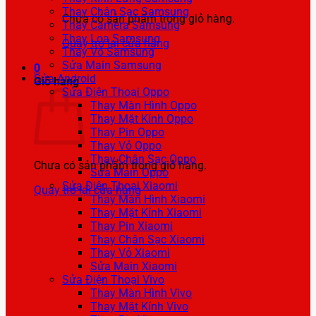
Thay Chân Sạc Samsung
Chưa có sản phẩm trong giỏ hàng.
Thay Camera Samsung
Thay Loa Samsung
Quay trở lại cửa hàng
Thay Vỏ Samsung
Sửa Main Samsung
0
Sửa Android
Giỏ hàng
Sửa Điện Thoại Oppo
Thay Màn Hình Oppo
Thay Mặt Kính Oppo
Thay Pin Oppo
Thay Vỏ Oppo
Thay Chân Sạc Oppo
Chưa có sản phẩm trong giỏ hàng.
Sửa Main Oppo
Sửa Điện Thoại Xiaomi
Quay trở lại cửa hàng
Thay Màn Hình Xiaomi
Thay Mặt Kính Xiaomi
Thay Pin Xiaomi
Thay Chân Sạc Xiaomi
Thay Vỏ Xiaomi
Sửa Main Xiaomi
Sửa Điện Thoại Vivo
Thay Màn Hình Vivo
Thay Mặt Kính Vivo