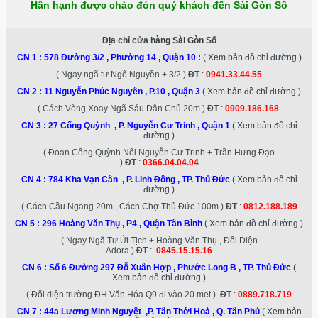
Hân hạnh được chào đón quý khách đến Sài Gòn Số
Địa chỉ cửa hàng Sài Gòn Số
CN 1 :
578 Đường 3/2 , Phường 14 , Quận 10
:
( Xem bản đồ chỉ đường )
( Ngay ngã tư Ngô Nguyền + 3/2 )
ĐT
:
0941.33.44.55
CN 2 :
11 Nguyễn Phúc Nguyên , P.10 , Quận 3
( Xem bản đồ chỉ đường )
( Cách Vòng Xoay Ngã Sáu Dân Chủ 20m )
ĐT
:
0909.186.168
CN 3 :
27 Cống Quỳnh , P. Nguyễn Cư Trinh , Quận 1
( Xem bản đồ chỉ
đường )
( Đoạn Cống Quỳnh Nối Nguyễn Cư Trinh + Trần Hưng Đạo
)
ĐT
:
0366.04.04.04
CN 4 :
784 Kha Vạn Cân , P. Linh Đông , TP. Thủ Đức
( Xem bản đồ chỉ
đường )
( Cách Cầu Ngang 20m , Cách Chợ Thủ Đức 100m )
ĐT
:
0812.188.189
CN 5 :
296 Hoàng Văn Thụ , P4 , Quận Tân Bình
( Xem bản đồ chỉ đường )
( Ngay Ngã Tư Út Tịch + Hoàng Văn Thụ , Đối Diện
Adora )
ĐT
:
0845.15.15.16
CN 6 :
Số 6 Đường 297 Đỗ Xuân Hợp , Phước Long B , TP. Thủ Đức
(
Xem bản đồ chỉ đường )
( Đối diện trường ĐH Văn Hóa Q9 đi vào 20 met )
ĐT
:
0889.718.719
CN 7 :
44a Lương Minh Nguyệt ,P. Tân Thới Hoà , Q. Tân Phú
( Xem bản