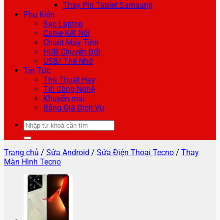
Thay Pin Tablet Samsung
Phụ Kiện
Sạc Laptop
Cable Kết Nối
Chuột Máy Tính
HUB Chuyển Đổi
USB/ Thẻ Nhớ
Tin Tức
Thủ Thuật Hay
Tin Công Nghệ
Khuyến mại
Bảng Giá Dịch Vụ
Tìm
kiếm:
Trang chủ
/
Sửa Android
/
Sửa Điện Thoại Tecno
/
Thay
Màn Hình Tecno