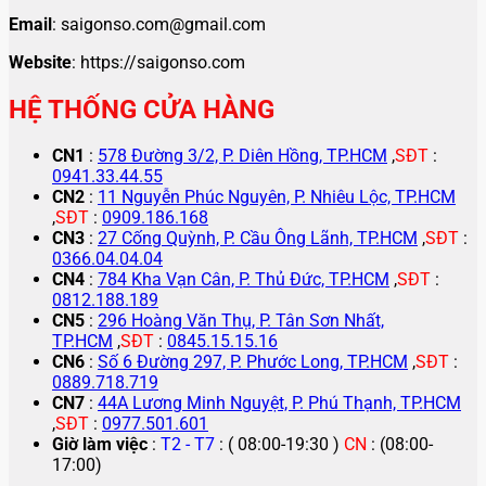
Email
: saigonso.com@gmail.com
Website
: https://saigonso.com
HỆ THỐNG CỬA HÀNG
CN1
:
578 Đường 3/2, P. Diên Hồng, TP.HCM
,
SĐT
:
0941.33.44.55
CN2
:
11 Nguyễn Phúc Nguyên, P. Nhiêu Lộc, TP.HCM
,
SĐT
:
0909.186.168
CN3
:
27 Cống Quỳnh, P. Cầu Ông Lãnh, TP.HCM
,
SĐT
:
0366.04.04.04
CN4
:
784 Kha Vạn Cân, P. Thủ Đức, TP.HCM
,
SĐT
:
0812.188.189
CN5
:
296 Hoàng Văn Thụ, P. Tân Sơn Nhất,
TP.HCM
,
SĐT
:
0845.15.15.16
CN6
:
Số 6 Đường 297, P. Phước Long, TP.HCM
,
SĐT
:
0889.718.719
CN7
:
44A Lương Minh Nguyệt, P. Phú Thạnh, TP.HCM
,
SĐT
:
0977.501.601
Giờ làm việc
:
T2 - T7
: ( 08:00-19:30 )
CN
: (08:00-
17:00)