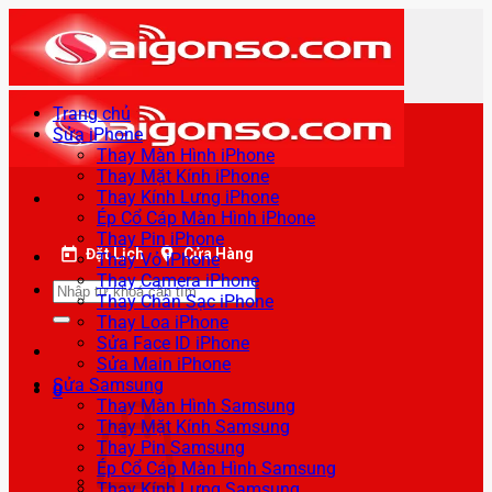
Bỏ
qua
nội
dung
Trang chủ
Sửa iPhone
Thay Màn Hình iPhone
Thay Mặt Kính iPhone
Thay Kính Lưng iPhone
Ép Cổ Cáp Màn Hình iPhone
Thay Pin iPhone
Đặt Lịch
Cửa Hàng
Thay Vỏ iPhone
Thay Camera iPhone
Tìm
Thay Chân Sạc iPhone
kiếm:
Thay Loa iPhone
Sửa Face ID iPhone
Sửa Main iPhone
Sửa Samsung
0
Thay Màn Hình Samsung
Thay Mặt Kính Samsung
Thay Pin Samsung
Ép Cổ Cáp Màn Hình Samsung
Thay Kính Lưng Samsung