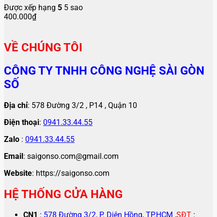
Được xếp hạng
5
5 sao
400.000
₫
VỀ CHÚNG TÔI
CÔNG TY TNHH CÔNG NGHỆ SÀI GÒN
SỐ
Địa chỉ
: 578 Đường 3/2 , P14 , Quận 10
Điện thoại
:
0941.33.44.55
Zalo
:
0941.33.44.55
Email
: saigonso.com@gmail.com
Website
: https://saigonso.com
HỆ THỐNG CỬA HÀNG
CN1
:
578 Đường 3/2, P. Diên Hồng, TP.HCM
,
SĐT
: