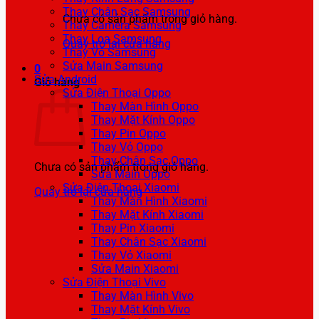
Thay Chân Sạc Samsung
Chưa có sản phẩm trong giỏ hàng.
Thay Camera Samsung
Thay Loa Samsung
Quay trở lại cửa hàng
Thay Vỏ Samsung
Sửa Main Samsung
0
Sửa Android
Giỏ hàng
Sửa Điện Thoại Oppo
Thay Màn Hình Oppo
Thay Mặt Kính Oppo
Thay Pin Oppo
Thay Vỏ Oppo
Thay Chân Sạc Oppo
Chưa có sản phẩm trong giỏ hàng.
Sửa Main Oppo
Sửa Điện Thoại Xiaomi
Quay trở lại cửa hàng
Thay Màn Hình Xiaomi
Thay Mặt Kính Xiaomi
Thay Pin Xiaomi
Thay Chân Sạc Xiaomi
Thay Vỏ Xiaomi
Sửa Main Xiaomi
Sửa Điện Thoại Vivo
Thay Màn Hình Vivo
Thay Mặt Kính Vivo