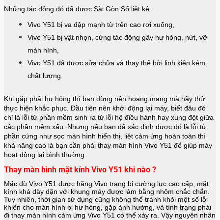
Những tác động đó đã được Sài Gòn Số liệt kê:
Vivo Y51 bị va đập mạnh từ trên cao rơi xuống,
Vivo Y51
bị vật nhọn, cứng tác động gây hư hỏng, nứt, vỡ
màn hình,
Vivo Y51
đã được sửa chữa và thay thế bởi linh kiện kém
chất lượng.
Khi gặp phải hư hỏng thì bạn đừng nên hoang mang mà hãy thử
thực hiện khắc phục. Đầu tiên nên khởi động lại máy, biết đâu đó
chỉ là lỗi từ phần mềm sinh ra từ lỗi hệ điều hành hay xung đột giữa
các phần mềm xấu. Nhưng nếu bạn đã xác định được đó là lỗi từ
phần cứng như sọc màn hình hiển thị, liệt cảm ứng hoàn toàn thì
khả năng cao là bạn cần phải thay màn hình
Vivo Y51
để giúp máy
hoạt động lại bình thường.
Thay màn hình mặt kính Vivo Y51 khi nào ?
Mặc dù Vivo Y51 được hãng
Vivo
trang bị cường lực cao cấp, mặt
kính khá dày dặn với khung máy được làm bằng nhôm chắc chắn.
Tuy nhiên, thời gian sử dụng cũng không thể tránh khỏi một số lỗi
khiến cho màn hình bị hư hỏng, gặp ảnh hưởng, và tình trạng phải
đi thay màn hình cảm ứng Vivo Y51 có thể xảy ra. Vậy nguyên nhân