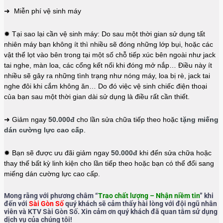
➜ Miễn phí vệ sinh máy
✹ Tại sao lại cần vệ sinh máy: Do sau một thời gian sử dụng tất
nhiên máy bạn không ít thì nhiều sẽ đóng những lớp bụi, hoặc các
vật thể lọt vào bên trong tại một số chỗ tiếp xúc bên ngoài như jack
tai nghe, màn loa, các cổng kết nối khi đóng mở nắp… Điều này ít
nhiều sẽ gây ra những tình trạng như nóng máy, loa bị rè, jack tai
nghe đôi khi cắm không ăn… Do đó việc vệ sinh chiếc điện thoại
của bạn sau một thời gian dài sử dụng là điều rất cần thiết.
➜ Giảm ngay
50.000đ
cho lần sửa chữa tiếp theo hoặc
tặng miếng
dán cường lực cao cấp
.
✹ Bạn sẽ được ưu đãi giảm ngay
50.000đ
khi đến sửa chữa hoặc
thay thế bất kỳ linh kiện cho lần tiếp theo hoặc bạn có thể đổi sang
miếng dán cường lực cao cấp.
Mong rằng với phương châm “
Trao chất lượng – Nhận niềm tin
” khi
đến với
Sài Gòn Số
quý khách sẽ cảm thấy hài lòng với đội ngũ nhân
viên và KTV Sài Gòn Số. Xin cảm ơn quý khách đã quan tâm sử dụng
dịch vụ của chúng tôi!