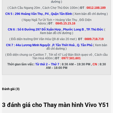
đường )
( Cách Cầu Ngang 20m , Cách Chợ Thủ Đức 100m )
ĐT
:
0812.188.189
CN 5 :
296 Hoàng Văn Thụ , P4 , Quận Tân Bình
( Xem bản đồ chỉ đường )
( Ngay Ngã Tư Út Tịch + Hoàng Văn Thụ , Đối Diện
Adora )
ĐT
:
0845.15.15.16
CN 6 :
Số 6 Đường 297 Đỗ Xuân Hợp , Phước Long B , TP. Thủ Đức
(
Xem bản đồ chỉ đường )
( Đối diện trường ĐH Văn Hóa Q9 đi vào 20 met )
ĐT
:
0889.718.719
CN 7 :
44a Lương Minh Nguyệt ,P. Tân Thới Hoà , Q. Tân Phú
( Xem bản
đồ chỉ đường )
( Đối diện chung cư Carillon 7 , Tới số 47 Luỹ Bán Bích quẹo vô , Cách cầu
Tân Hoá 400m )
ĐT
:
0977.501.601
Thời gian làm việc:
Từ thứ 2 – Thứ 7
: 8:30 AM – 19:30 PM ,
CN
: 8:30
AM – 18:00 PM
Đánh giá (3)
3 đánh giá cho
Thay màn hình Vivo Y51