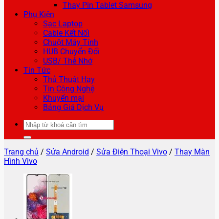
Thay Pin Tablet Samsung
Phụ Kiện
Sạc Laptop
Cable Kết Nối
Chuột Máy Tính
HUB Chuyển Đổi
USB/ Thẻ Nhớ
Tin Tức
Thủ Thuật Hay
Tin Công Nghệ
Khuyến mại
Bảng Giá Dịch Vụ
Tìm
kiếm:
Trang chủ
/
Sửa Android
/
Sửa Điện Thoại Vivo
/
Thay Màn
Hình Vivo