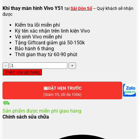
Khi thay màn hình Vivo Y51
tại
Sài Gòn Số
– Quý khách sẽ nhận
được
Kiểm tra lỗi miễn phí
Ký tên xác nhận trên linh kiện Vivo
Vệ sinh Vivo miễn phí
Tặng Giftcard giảm giá 50-150k
Bảo hành 6 tháng
Thời gian thay từ 60-90 phút
Thay
màn
Thêm vào giỏ hàng
hình
Vivo
📅
Y51
ĐẶT HẸN TRƯỚC
số
(Giảm 5%, tối đa 100k)
lượng
Sản phẩm được miễn phí giao hàng
Chính sách sửa chữa