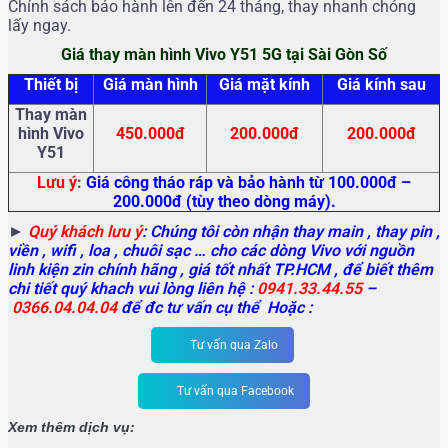
Chính sách bảo hành lên đến 24 tháng, thay nhanh chóng
lấy ngay.
Giá thay màn hình Vivo Y51 5G tại Sài Gòn Số
Thiết bị
Giá màn hình
Giá mặt kính
Giá kính sau
Thay màn
hình Vivo
450.000đ
200.000đ
200.000đ
Y51
Lưu ý
:
Giá công tháo ráp và bảo hành từ 100.000đ –
200.000đ (tùy theo dòng máy).
►
Quý khách lưu ý
: Chúng tôi còn nhận thay main
, thay pin ,
viền , wifi , loa , chuôi sạc … cho các dòng Vivo với nguồn
linh kiện zin chính hãng , giá tốt nhất TP.HCM , để biết thêm
chi tiết quý khach vui lòng liên hệ :
0941.33.44.55
–
0366.04.04.04
để đc tư vấn cụ thể Hoặc :
Tư vấn qua Zalo
Tư vấn qua Facebook
Xem thêm dịch vụ: