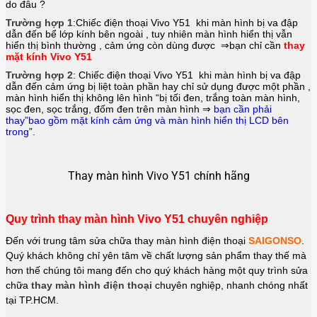
do đâu ?
Trường hợp 1
:Chiếc điện thoại
Vivo Y51
khi màn hình bị va đập
dẫn đến bể lớp kính bên ngoài , tuy nhiên màn hình hiển thị vẫn
hiển thị bình thường , cảm ứng còn dùng được ⇒bạn chỉ cần
thay
mặt kính Vivo Y51
Trường hợp 2
: Chiếc điện thoại
Vivo Y51
khi màn hình bị va đập
dẫn đến cảm ứng bị liệt toàn phần hay chỉ sử dụng được một phần ,
màn hình hiển thị không lên hình “bị tối đen, trắng toàn màn hình,
sọc đen, sọc trắng, đốm đen trên màn hình ⇒
bạn cần phải
thay”bao gồm mặt kính cảm ứng và màn hình hiển thị LCD bên
trong
”.
Thay màn hình Vivo Y51 chính hãng
Quy trình thay màn hình Vivo Y51 chuyên nghiệp
Đến với trung tâm sửa chữa thay màn hình điện thoại
SAIGONSO
.
Quý khách không chỉ yên tâm về chất lượng sản phẩm thay thế mà
hơn thế chúng tôi mang đến cho quý khách hàng một quy trình sửa
chữa
thay màn hình điện thoại
chuyên nghiệp, nhanh chóng nhất
tại TP.HCM.