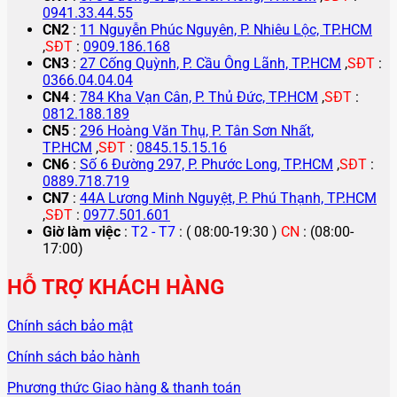
0941.33.44.55
CN2
:
11 Nguyễn Phúc Nguyên, P. Nhiêu Lộc, TP.HCM
,
SĐT
:
0909.186.168
CN3
:
27 Cống Quỳnh, P. Cầu Ông Lãnh, TP.HCM
,
SĐT
:
0366.04.04.04
CN4
:
784 Kha Vạn Cân, P. Thủ Đức, TP.HCM
,
SĐT
:
0812.188.189
CN5
:
296 Hoàng Văn Thụ, P. Tân Sơn Nhất,
TP.HCM
,
SĐT
:
0845.15.15.16
CN6
:
Số 6 Đường 297, P. Phước Long, TP.HCM
,
SĐT
:
0889.718.719
CN7
:
44A Lương Minh Nguyệt, P. Phú Thạnh, TP.HCM
,
SĐT
:
0977.501.601
Giờ làm việc
:
T2 - T7
: ( 08:00-19:30 )
CN
: (08:00-
17:00)
HỖ TRỢ KHÁCH HÀNG
Chính sách bảo mật
Chính sách bảo hành
Phương thức Giao hàng & thanh toán