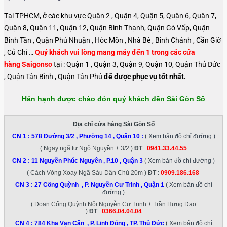
Tại TPHCM, ở các khu vực Quận 2 , Quận 4, Quận 5, Quận 6, Quận 7,
Quận 8, Quận 11, Quận 12, Quận Bình Thạnh, Quận Gò Vấp, Quận
Bình Tân , Quận Phú Nhuận , Hóc Môn , Nhà Bè , Bình Chánh , Cần Giờ
, Củ Chi …
Quý khách vui lòng mang máy đến 1 trong các cửa
hàng Saigonso
tại : Quận 1 , Quận 3, Quận 9, Quận 10, Quận Thủ Đức
, Quận Tân Bình , Quận Tân Phú
để được phục vụ tốt nhất.
Hân hạnh được chào đón quý khách đến Sài Gòn Số
Địa chỉ cửa hàng Sài Gòn Số
CN 1 :
578 Đường 3/2 , Phường 14 , Quận 10
:
( Xem bản đồ chỉ đường )
( Ngay ngã tư Ngô Nguyền + 3/2 )
ĐT
:
0941.33.44.55
CN 2 :
11 Nguyễn Phúc Nguyên , P.10 , Quận 3
( Xem bản đồ chỉ đường )
( Cách Vòng Xoay Ngã Sáu Dân Chủ 20m )
ĐT
:
0909.186.168
CN 3 :
27 Cống Quỳnh , P. Nguyễn Cư Trinh , Quận 1
( Xem bản đồ chỉ
đường )
( Đoạn Cống Quỳnh Nối Nguyễn Cư Trinh + Trần Hưng Đạo
)
ĐT
:
0366.04.04.04
CN 4 :
784 Kha Vạn Cân , P. Linh Đông , TP. Thủ Đức
( Xem bản đồ chỉ