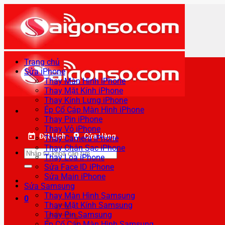
Bỏ
qua
nội
dung
Trang chủ
Sửa iPhone
Thay Màn Hình iPhone
Thay Mặt Kính iPhone
Thay Kính Lưng iPhone
Ép Cổ Cáp Màn Hình iPhone
Thay Pin iPhone
Thay Vỏ iPhone
Đặt Lịch
Cửa Hàng
Thay Camera iPhone
Thay Chân Sạc iPhone
Tìm
Thay Loa iPhone
kiếm:
Sửa Face ID iPhone
Sửa Main iPhone
Sửa Samsung
Thay Màn Hình Samsung
0
Thay Mặt Kính Samsung
Thay Pin Samsung
Ép Cổ Cáp Màn Hình Samsung