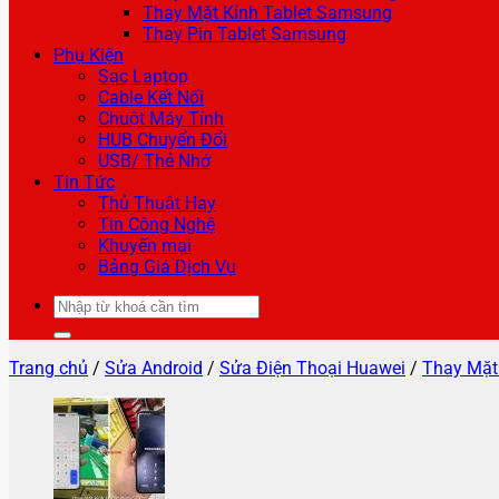
Thay Mặt Kính Tablet Samsung
Thay Pin Tablet Samsung
Phụ Kiện
Sạc Laptop
Cable Kết Nối
Chuột Máy Tính
HUB Chuyển Đổi
USB/ Thẻ Nhớ
Tin Tức
Thủ Thuật Hay
Tin Công Nghệ
Khuyến mại
Bảng Giá Dịch Vụ
Tìm
kiếm:
Trang chủ
/
Sửa Android
/
Sửa Điện Thoại Huawei
/
Thay Mặt