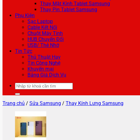
Thay Mặt Kính Tablet Samsung
Thay Pin Tablet Samsung
Phụ Kiện
Sạc Laptop
Cable Kết Nối
Chuột Máy Tính
HUB Chuyển Đổi
USB/ Thẻ Nhớ
Tin Tức
Thủ Thuật Hay
Tin Công Nghệ
Khuyến mại
Bảng Giá Dịch Vụ
Tìm
kiếm:
Trang chủ
/
Sửa Samsung
/
Thay Kính Lưng Samsung