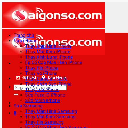
Bỏ
qua
nội
dung
Trang chủ
Sửa iPhone
Thay Màn Hình iPhone
Thay Mặt Kính iPhone
Thay Kính Lưng iPhone
Ép Cổ Cáp Màn Hình iPhone
Thay Pin iPhone
Thay Vỏ iPhone
Đặt Lịch
Cửa Hàng
Thay Camera iPhone
Thay Chân Sạc iPhone
Tìm
Thay Loa iPhone
kiếm:
Sửa Face ID iPhone
Sửa Main iPhone
Sửa Samsung
Thay Màn Hình Samsung
0
Thay Mặt Kính Samsung
Thay Pin Samsung
Ép Cổ Cáp Màn Hình Samsung