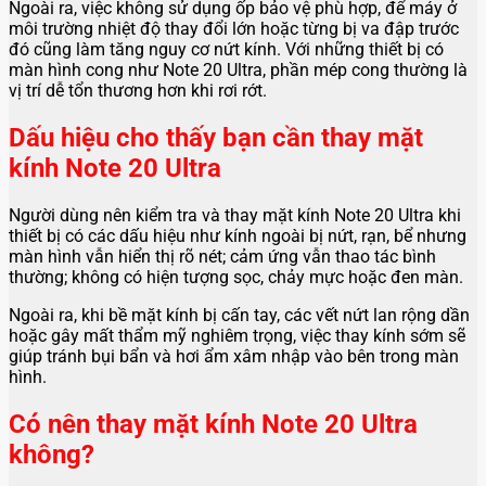
Ngoài ra, việc không sử dụng ốp bảo vệ phù hợp, để máy ở
môi trường nhiệt độ thay đổi lớn hoặc từng bị va đập trước
đó cũng làm tăng nguy cơ nứt kính. Với những thiết bị có
màn hình cong như Note 20 Ultra, phần mép cong thường là
vị trí dễ tổn thương hơn khi rơi rớt.
Dấu hiệu cho thấy bạn cần thay mặt
kính Note 20 Ultra
Người dùng nên kiểm tra và thay mặt kính Note 20 Ultra khi
thiết bị có các dấu hiệu như kính ngoài bị nứt, rạn, bể nhưng
màn hình vẫn hiển thị rõ nét; cảm ứng vẫn thao tác bình
thường; không có hiện tượng sọc, chảy mực hoặc đen màn.
Ngoài ra, khi bề mặt kính bị cấn tay, các vết nứt lan rộng dần
hoặc gây mất thẩm mỹ nghiêm trọng, việc thay kính sớm sẽ
giúp tránh bụi bẩn và hơi ẩm xâm nhập vào bên trong màn
hình.
Có nên thay mặt kính Note 20 Ultra
không?