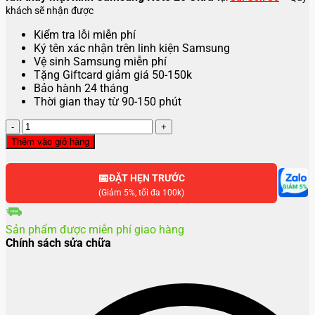
khách sẽ nhận được
Kiểm tra lỗi miễn phí
Ký tên xác nhận trên linh kiện Samsung
Vệ sinh Samsung miễn phí
Tặng Giftcard giảm giá 50-150k
Bảo hành 24 tháng
Thời gian thay từ 90-150 phút
Thay
mặt
Thêm vào giỏ hàng
kính
Samsung
📅
Note
ĐẶT HẸN TRƯỚC
20
(Giảm 5%, tối đa 100k)
Ultra
số
Sản phẩm được miễn phí giao hàng
lượng
Chính sách sửa chữa