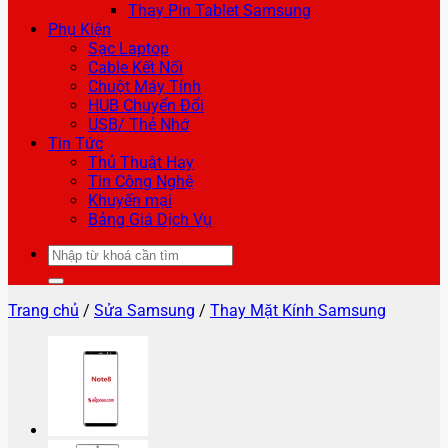
Thay Pin Tablet Samsung
Phụ Kiện
Sạc Laptop
Cable Kết Nối
Chuột Máy Tính
HUB Chuyển Đổi
USB/ Thẻ Nhớ
Tin Tức
Thủ Thuật Hay
Tin Công Nghệ
Khuyến mại
Bảng Giá Dịch Vụ
Tìm
kiếm:
Trang chủ
/
Sửa Samsung
/
Thay Mặt Kính Samsung