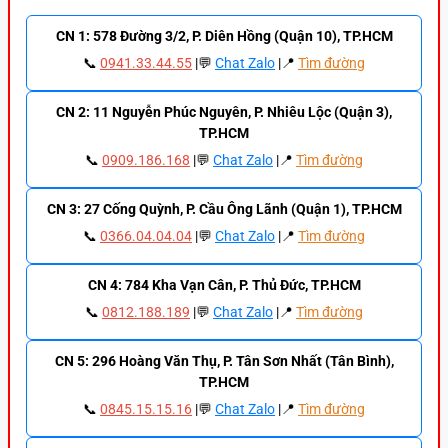
CN 1: 578 Đường 3/2, P. Diên Hồng (Quận 10), TP.HCM
📞
0941.33.44.55
|💬
Chat Zalo
|📍
Tìm đường
CN 2: 11 Nguyễn Phúc Nguyên, P. Nhiêu Lộc (Quận 3),
TP.HCM
📞
0909.186.168
|💬
Chat Zalo
|📍
Tìm đường
CN 3: 27 Cống Quỳnh, P. Cầu Ông Lãnh (Quận 1), TP.HCM
📞
0366.04.04.04
|💬
Chat Zalo
|📍
Tìm đường
CN 4: 784 Kha Vạn Cân, P. Thủ Đức, TP.HCM
📞
0812.188.189
|💬
Chat Zalo
|📍
Tìm đường
CN 5: 296 Hoàng Văn Thụ, P. Tân Sơn Nhất (Tân Bình),
TP.HCM
📞
0845.15.15.16
|💬
Chat Zalo
|📍
Tìm đường