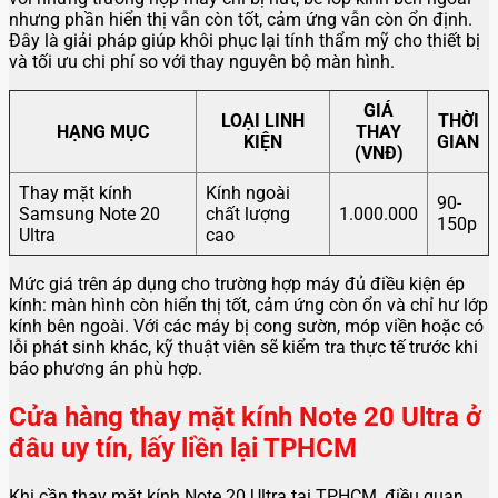
nhưng phần hiển thị vẫn còn tốt, cảm ứng vẫn còn ổn định.
Đây là giải pháp giúp khôi phục lại tính thẩm mỹ cho thiết bị
và tối ưu chi phí so với thay nguyên bộ màn hình.
GIÁ
LOẠI LINH
THỜI
HẠNG MỤC
THAY
KIỆN
GIAN
(VNĐ)
Thay mặt kính
Kính ngoài
90-
Samsung Note 20
chất lượng
1.000.000
150p
Ultra
cao
Mức giá trên áp dụng cho trường hợp máy đủ điều kiện ép
kính: màn hình còn hiển thị tốt, cảm ứng còn ổn và chỉ hư lớp
kính bên ngoài. Với các máy bị cong sườn, móp viền hoặc có
lỗi phát sinh khác, kỹ thuật viên sẽ kiểm tra thực tế trước khi
báo phương án phù hợp.
Cửa hàng thay mặt kính Note 20 Ultra ở
đâu uy tín, lấy liền lại TPHCM
Khi cần thay mặt kính Note 20 Ultra tại TPHCM, điều quan