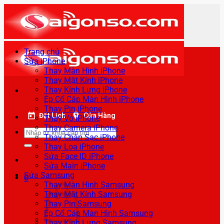
Bỏ
qua
nội
dung
Trang chủ
Sửa iPhone
Thay Màn Hình iPhone
Thay Mặt Kính iPhone
Thay Kính Lưng iPhone
Ép Cổ Cáp Màn Hình iPhone
Thay Pin iPhone
Đặt Lịch
Cửa Hàng
Thay Vỏ iPhone
Thay Camera iPhone
Tìm
Thay Chân Sạc iPhone
kiếm:
Thay Loa iPhone
Sửa Face ID iPhone
Sửa Main iPhone
Sửa Samsung
0
Thay Màn Hình Samsung
Thay Mặt Kính Samsung
Thay Pin Samsung
Ép Cổ Cáp Màn Hình Samsung
Thay Kính Lưng Samsung