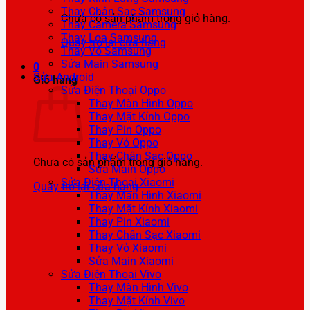
Thay Chân Sạc Samsung
Chưa có sản phẩm trong giỏ hàng.
Thay Camera Samsung
Thay Loa Samsung
Quay trở lại cửa hàng
Thay Vỏ Samsung
Sửa Main Samsung
0
Sửa Android
Giỏ hàng
Sửa Điện Thoại Oppo
Thay Màn Hình Oppo
Thay Mặt Kính Oppo
Thay Pin Oppo
Thay Vỏ Oppo
Thay Chân Sạc Oppo
Chưa có sản phẩm trong giỏ hàng.
Sửa Main Oppo
Sửa Điện Thoại Xiaomi
Quay trở lại cửa hàng
Thay Màn Hình Xiaomi
Thay Mặt Kính Xiaomi
Thay Pin Xiaomi
Thay Chân Sạc Xiaomi
Thay Vỏ Xiaomi
Sửa Main Xiaomi
Sửa Điện Thoại Vivo
Thay Màn Hình Vivo
Thay Mặt Kính Vivo