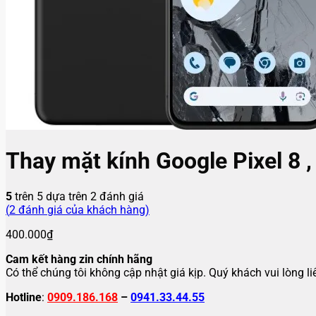
Thay mặt kính Google Pixel 8 ,
5
trên 5 dựa trên
2
đánh giá
(
2
đánh giá của khách hàng)
400.000
₫
Cam kết hàng zin chính hãng
Có thể chúng tôi không cập nhật giá kịp. Quý khách vui lòng l
Hotline
:
0909.186.168
–
0941.33.44.55