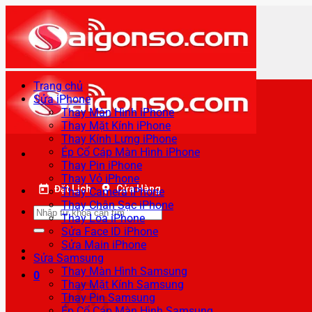
Bỏ
qua
nội
dung
Trang chủ
Sửa iPhone
Thay Màn Hình iPhone
Thay Mặt Kính iPhone
Thay Kính Lưng iPhone
Ép Cổ Cáp Màn Hình iPhone
Thay Pin iPhone
Thay Vỏ iPhone
Đặt Lịch
Cửa Hàng
Thay Camera iPhone
Thay Chân Sạc iPhone
Tìm
Thay Loa iPhone
kiếm:
Sửa Face ID iPhone
Sửa Main iPhone
Sửa Samsung
Thay Màn Hình Samsung
0
Thay Mặt Kính Samsung
Thay Pin Samsung
Ép Cổ Cáp Màn Hình Samsung