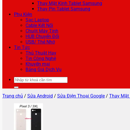
Thay Mặt Kính Tablet Samsung
Thay Pin Tablet Samsung
Phụ Kiện
Sạc Laptop
Cable Kết Nối
Chuột Máy Tính
HUB Chuyển Đổi
USB/ Thẻ Nhớ
Tin Tức
Thủ Thuật Hay
Tin Công Nghệ
Khuyến mại
Bảng Giá Dịch Vụ
Tìm
kiếm:
Trang chủ
/
Sửa Android
/
Sửa Điện Thoại Google
/
Thay Mặt 