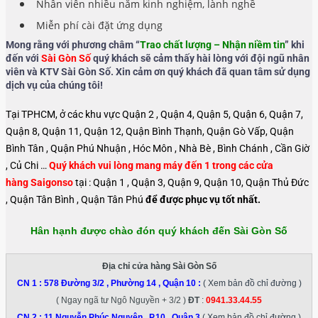
Nhân viên nhiều năm kinh nghiệm, lành nghề
Miễn phí cài đặt ứng dụng
Mong rằng với phương châm “
Trao chất lượng – Nhận niềm tin
” khi
đến với
Sài Gòn Số
quý khách sẽ cảm thấy hài lòng với đội ngũ nhân
viên và KTV Sài Gòn Số. Xin cảm ơn quý khách đã quan tâm sử dụng
dịch vụ của chúng tôi!
Tại TPHCM, ở các khu vực Quận 2 , Quận 4, Quận 5, Quận 6, Quận 7,
Quận 8, Quận 11, Quận 12, Quận Bình Thạnh, Quận Gò Vấp, Quận
Bình Tân , Quận Phú Nhuận , Hóc Môn , Nhà Bè , Bình Chánh , Cần Giờ
, Củ Chi …
Quý khách vui lòng mang máy đến 1 trong các cửa
hàng Saigonso
tại : Quận 1 , Quận 3, Quận 9, Quận 10, Quận Thủ Đức
, Quận Tân Bình , Quận Tân Phú
để được phục vụ tốt nhất.
Hân hạnh được chào đón quý khách đến Sài Gòn Số
Địa chỉ cửa hàng Sài Gòn Số
CN 1 :
578 Đường 3/2 , Phường 14 , Quận 10
:
( Xem bản đồ chỉ đường )
( Ngay ngã tư Ngô Nguyền + 3/2 )
ĐT
:
0941.33.44.55
CN 2 :
11 Nguyễn Phúc Nguyên , P.10 , Quận 3
( Xem bản đồ chỉ đường )