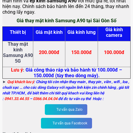
màn hình và
ép
kính Samsung A90
với mức giá rẻ, tốt nhất
hiện nay. Chính sách bảo hành lên đến 24 tháng, thay nhanh
chóng lấy ngay.
Giá thay mặt kính Samsung A90 tại Sài Gòn Số
Giá kính
Thiết bị
Giá mặt kính
Giá kính lưng
camera
Thay mặt
kính
200.000đ
150.000đ
100.000đ
Samsung A90
5G
Lưu ý
:
Giá công tháo ráp và bảo hành từ 100.000đ –
150.000đ (tùy theo dòng máy).
►
Quý khách lưu ý
: Chúng tôi còn nhận thay main
, thay pin , viền , wifi , loa ,
chuôi sạc … cho các dòng Galaxy với nguồn linh kiện zin chính hãng , giá tốt
nhất TP.HCM , để biết thêm chi tiết quý khach vui lòng liên hệ
:
0941.33.44.55
–
0366.04.04.04
để đc tư vấn cụ thể Hoặc :
Tư vấn qua Zalo
Tư vấn qua Facebook