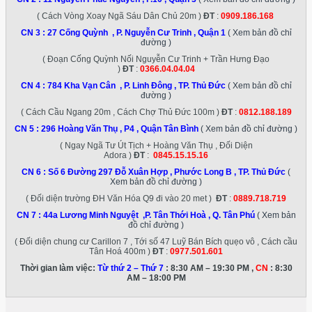
( Cách Vòng Xoay Ngã Sáu Dân Chủ 20m )
ĐT
:
0909.186.168
CN 3 :
27 Cống Quỳnh , P. Nguyễn Cư Trinh , Quận 1
( Xem bản đồ chỉ
đường )
( Đoạn Cống Quỳnh Nối Nguyễn Cư Trinh + Trần Hưng Đạo
)
ĐT
:
0366.04.04.04
CN 4 :
784 Kha Vạn Cân , P. Linh Đông , TP. Thủ Đức
( Xem bản đồ chỉ
đường )
( Cách Cầu Ngang 20m , Cách Chợ Thủ Đức 100m )
ĐT
:
0812.188.189
CN 5 :
296 Hoàng Văn Thụ , P4 , Quận Tân Bình
( Xem bản đồ chỉ đường )
( Ngay Ngã Tư Út Tịch + Hoàng Văn Thụ , Đối Diện
Adora )
ĐT
:
0845.15.15.16
CN 6 :
Số 6 Đường 297 Đỗ Xuân Hợp , Phước Long B , TP. Thủ Đức
(
Xem bản đồ chỉ đường )
( Đối diện trường ĐH Văn Hóa Q9 đi vào 20 met )
ĐT
:
0889.718.719
CN 7 :
44a Lương Minh Nguyệt ,P. Tân Thới Hoà , Q. Tân Phú
( Xem bản
đồ chỉ đường )
( Đối diện chung cư Carillon 7 , Tới số 47 Luỹ Bán Bích quẹo vô , Cách cầu
Tân Hoá 400m )
ĐT
:
0977.501.601
Thời gian làm việc:
Từ thứ 2 – Thứ 7
: 8:30 AM – 19:30 PM ,
CN
: 8:30
AM – 18:00 PM