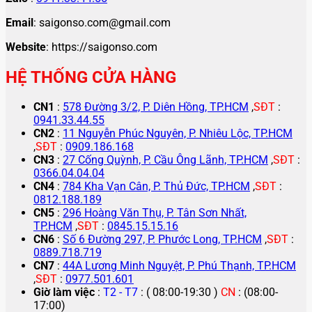
Email
: saigonso.com@gmail.com
Website
: https://saigonso.com
HỆ THỐNG CỬA HÀNG
CN1
:
578 Đường 3/2, P. Diên Hồng, TP.HCM
,
SĐT
:
0941.33.44.55
CN2
:
11 Nguyễn Phúc Nguyên, P. Nhiêu Lộc, TP.HCM
,
SĐT
:
0909.186.168
CN3
:
27 Cống Quỳnh, P. Cầu Ông Lãnh, TP.HCM
,
SĐT
:
0366.04.04.04
CN4
:
784 Kha Vạn Cân, P. Thủ Đức, TP.HCM
,
SĐT
:
0812.188.189
CN5
:
296 Hoàng Văn Thụ, P. Tân Sơn Nhất,
TP.HCM
,
SĐT
:
0845.15.15.16
CN6
:
Số 6 Đường 297, P. Phước Long, TP.HCM
,
SĐT
:
0889.718.719
CN7
:
44A Lương Minh Nguyệt, P. Phú Thạnh, TP.HCM
,
SĐT
:
0977.501.601
Giờ làm việc
:
T2 - T7
: ( 08:00-19:30 )
CN
: (08:00-
17:00)