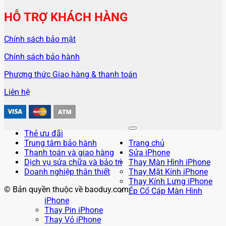
HỖ TRỢ KHÁCH HÀNG
Chính sách bảo mật
Chính sách bảo hành
Phương thức Giao hàng & thanh toán
Liên hệ
Thẻ ưu đãi
Trung tâm bảo hành
Trang chủ
Thanh toán và giao hàng
Sửa iPhone
Dịch vụ sửa chữa và bảo trì
Thay Màn Hình iPhone
Doanh nghiệp thân thiết
Thay Mặt Kính iPhone
Thay Kính Lưng iPhone
© Bản quyền thuộc về baoduy.com
Ép Cổ Cáp Màn Hình
iPhone
Thay Pin iPhone
Thay Vỏ iPhone