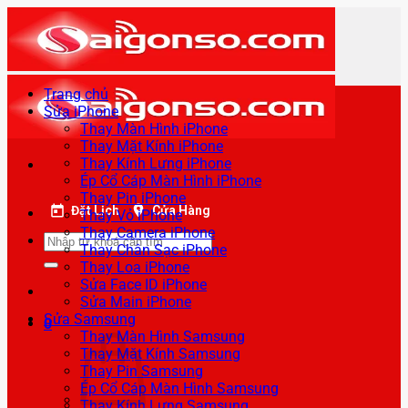
Bỏ
qua
nội
dung
Trang chủ
Sửa iPhone
Thay Màn Hình iPhone
Thay Mặt Kính iPhone
Thay Kính Lưng iPhone
Ép Cổ Cáp Màn Hình iPhone
Thay Pin iPhone
Đặt Lịch
Cửa Hàng
Thay Vỏ iPhone
Thay Camera iPhone
Tìm
Thay Chân Sạc iPhone
kiếm:
Thay Loa iPhone
Sửa Face ID iPhone
Sửa Main iPhone
Sửa Samsung
0
Thay Màn Hình Samsung
Thay Mặt Kính Samsung
Thay Pin Samsung
Ép Cổ Cáp Màn Hình Samsung
Thay Kính Lưng Samsung