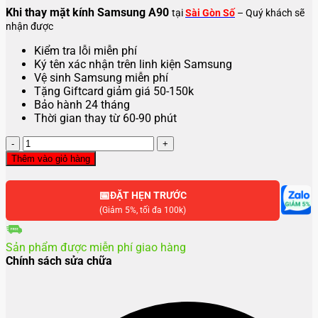
Khi thay mặt kính Samsung A90
tại
Sài Gòn Số
– Quý khách sẽ
nhận được
Kiểm tra lỗi miễn phí
Ký tên xác nhận trên linh kiện Samsung
Vệ sinh Samsung miễn phí
Tặng Giftcard giảm giá 50-150k
Bảo hành 24 tháng
Thời gian thay từ 60-90 phút
Thay
mặt
Thêm vào giỏ hàng
kính
Samsung
📅
A90
ĐẶT HẸN TRƯỚC
số
(Giảm 5%, tối đa 100k)
lượng
Sản phẩm được miễn phí giao hàng
Chính sách sửa chữa