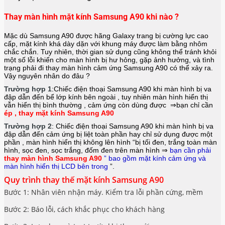
Thay màn hình mặt kính Samsung A90 khi nào ?
Mặc dù Samsung A90 được hãng
Galaxy
trang bị cường lực cao
cấp, mặt kính khá dày dặn với khung máy được làm bằng nhôm
chắc chắn. Tuy nhiên, thời gian sử dụng cũng không thể tránh khỏi
một số lỗi khiến cho màn hình bị hư hỏng, gặp ảnh hưởng, và tình
trạng phải đi thay màn hình cảm ứng Samsung A90 có thể xảy ra.
Vậy nguyên nhân do đâu ?
Trường hợp 1
:Chiếc điện thoại
Samsung A90
khi màn hình bị va
đập dẫn đến bể lớp kính bên ngoài , tuy nhiên màn hình hiển thị
vẫn hiển thị bình thường , cảm ứng còn dùng được ⇒bạn chỉ cần
ép ,
thay mặt kính Samsung A90
Trường hợp 2
: Chiếc điện thoại
Samsung A90
khi màn hình bị va
đập dẫn đến cảm ứng bị liệt toàn phần hay chỉ sử dụng được một
phần , màn hình hiển thị không lên hình “bị tối đen, trắng toàn màn
hình, sọc đen, sọc trắng, đốm đen trên màn hình ⇒
bạn cần phải
thay màn hình Samsung A90
” bao gồm mặt kính cảm ứng và
màn hình hiển thị LCD bên trong
”.
Quy trình thay thế mặt kính Samsung A90
Bước 1: Nhân viên nhận máy. Kiểm tra lỗi phần cứng, mềm
Bước 2: Báo lỗi, cách khắc phục cho khách hàng