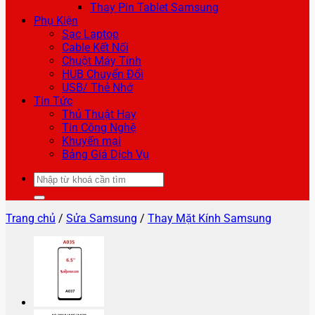
Thay Pin Tablet Samsung
Phụ Kiện
Sạc Laptop
Cable Kết Nối
Chuột Máy Tính
HUB Chuyển Đổi
USB/ Thẻ Nhớ
Tin Tức
Thủ Thuật Hay
Tin Công Nghệ
Khuyến mại
Bảng Giá Dịch Vụ
Tìm
kiếm:
Trang chủ
/
Sửa Samsung
/
Thay Mặt Kính Samsung