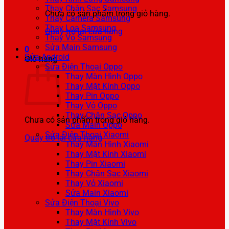
Thay Chân Sạc Samsung
Chưa có sản phẩm trong giỏ hàng.
Thay Camera Samsung
Thay Loa Samsung
Quay trở lại cửa hàng
Thay Vỏ Samsung
Sửa Main Samsung
0
Sửa Android
Giỏ hàng
Sửa Điện Thoại Oppo
Thay Màn Hình Oppo
Thay Mặt Kính Oppo
Thay Pin Oppo
Thay Vỏ Oppo
Thay Chân Sạc Oppo
Chưa có sản phẩm trong giỏ hàng.
Sửa Main Oppo
Sửa Điện Thoại Xiaomi
Quay trở lại cửa hàng
Thay Màn Hình Xiaomi
Thay Mặt Kính Xiaomi
Thay Pin Xiaomi
Thay Chân Sạc Xiaomi
Thay Vỏ Xiaomi
Sửa Main Xiaomi
Sửa Điện Thoại Vivo
Thay Màn Hình Vivo
Thay Mặt Kính Vivo