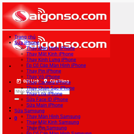
Bỏ
qua
nội
dung
Trang chủ
Sửa iPhone
Thay Màn Hình iPhone
Thay Mặt Kính iPhone
Thay Kính Lưng iPhone
Ép Cổ Cáp Màn Hình iPhone
Thay Pin iPhone
Thay Vỏ iPhone
Đặt Lịch
Cửa Hàng
Thay Camera iPhone
Thay Chân Sạc iPhone
Tìm
Thay Loa iPhone
kiếm:
Sửa Face ID iPhone
Sửa Main iPhone
Sửa Samsung
Thay Màn Hình Samsung
0
Thay Mặt Kính Samsung
Thay Pin Samsung
Ép Cổ Cáp Màn Hình Samsung