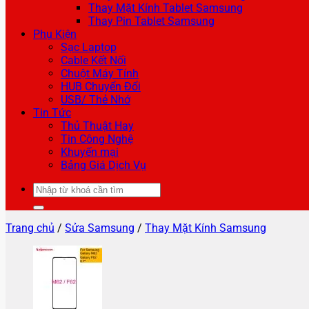
Thay Mặt Kính Tablet Samsung
Thay Pin Tablet Samsung
Phụ Kiện
Sạc Laptop
Cable Kết Nối
Chuột Máy Tính
HUB Chuyển Đổi
USB/ Thẻ Nhớ
Tin Tức
Thủ Thuật Hay
Tin Công Nghệ
Khuyến mại
Bảng Giá Dịch Vụ
Tìm
kiếm:
Trang chủ
/
Sửa Samsung
/
Thay Mặt Kính Samsung