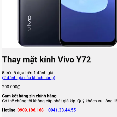
Thay mặt kính Vivo Y72
5
trên 5 dựa trên
1
đánh giá
(
2
đánh giá của khách hàng)
200.000
₫
Cam kết hàng zin chính hãng
Có thể chúng tôi không cập nhật giá kịp. Quý khách vui lòng l
Hotline
:
0909.186.168
–
0941.33.44.55