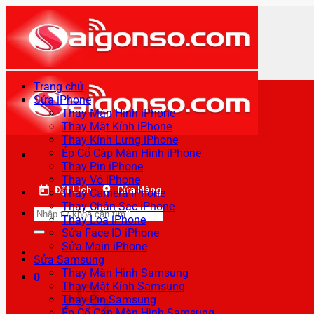
Bỏ
qua
nội
dung
Trang chủ
Sửa iPhone
Thay Màn Hình iPhone
Thay Mặt Kính iPhone
Thay Kính Lưng iPhone
Ép Cổ Cáp Màn Hình iPhone
Thay Pin iPhone
Thay Vỏ iPhone
Đặt Lịch
Cửa Hàng
Thay Camera iPhone
Thay Chân Sạc iPhone
Tìm
Thay Loa iPhone
kiếm:
Sửa Face ID iPhone
Sửa Main iPhone
Sửa Samsung
Thay Màn Hình Samsung
0
Thay Mặt Kính Samsung
Thay Pin Samsung
Ép Cổ Cáp Màn Hình Samsung