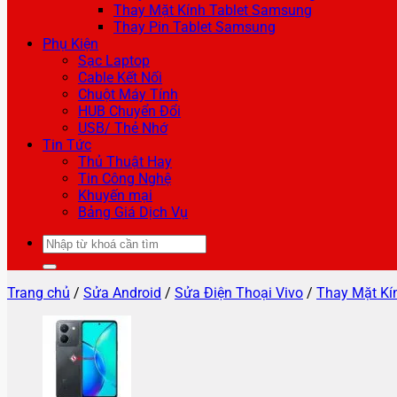
Thay Mặt Kính Tablet Samsung
Thay Pin Tablet Samsung
Phụ Kiện
Sạc Laptop
Cable Kết Nối
Chuột Máy Tính
HUB Chuyển Đổi
USB/ Thẻ Nhớ
Tin Tức
Thủ Thuật Hay
Tin Công Nghệ
Khuyến mại
Bảng Giá Dịch Vụ
Tìm
kiếm:
Trang chủ
/
Sửa Android
/
Sửa Điện Thoại Vivo
/
Thay Mặt Kí