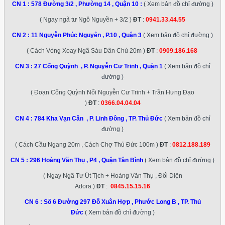
CN 1 :
578 Đường 3/2 , Phường 14 , Quận 10
:
( Xem bản đồ chỉ đường )
( Ngay ngã tư Ngô Nguyền + 3/2 )
ĐT
:
0941.33.44.55
CN 2 :
11 Nguyễn Phúc Nguyên , P.10 , Quận 3
( Xem bản đồ chỉ đường )
( Cách Vòng Xoay Ngã Sáu Dân Chủ 20m )
ĐT
:
0909.186.168
CN 3 :
27 Cống Quỳnh , P. Nguyễn Cư Trinh , Quận 1
( Xem bản đồ chỉ
đường )
( Đoạn Cống Quỳnh Nối Nguyễn Cư Trinh + Trần Hưng Đạo
)
ĐT
:
0366.04.04.04
CN 4 :
784 Kha Vạn Cân , P. Linh Đông , TP. Thủ Đức
( Xem bản đồ chỉ
đường )
( Cách Cầu Ngang 20m , Cách Chợ Thủ Đức 100m )
ĐT
:
0812.188.189
CN 5 :
296 Hoàng Văn Thụ , P4 , Quận Tân Bình
( Xem bản đồ chỉ đường )
( Ngay Ngã Tư Út Tịch + Hoàng Văn Thụ , Đối Diện
Adora )
ĐT
:
0845.15.15.16
CN 6 :
Số 6 Đường 297 Đỗ Xuân Hợp , Phước Long B , TP. Thủ
Đức
( Xem bản đồ chỉ đường )