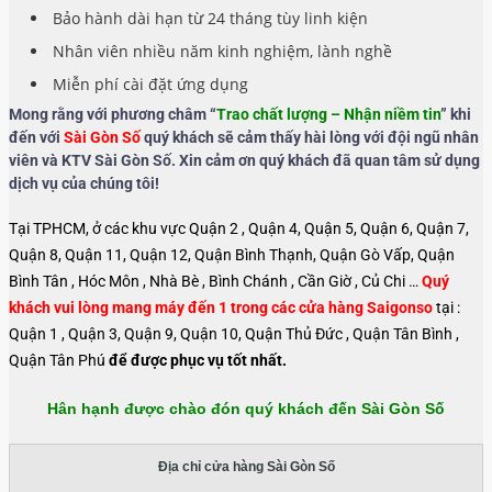
Bảo hành dài hạn từ 24 tháng tùy linh kiện
Nhân viên nhiều năm kinh nghiệm, lành nghề
Miễn phí cài đặt ứng dụng
Mong rằng với phương châm “
Trao chất lượng – Nhận niềm tin
” khi
đến với
Sài Gòn Số
quý khách sẽ cảm thấy hài lòng với đội ngũ nhân
viên và KTV Sài Gòn Số. Xin cảm ơn quý khách đã quan tâm sử dụng
dịch vụ của chúng tôi!
Tại TPHCM, ở các khu vực Quận 2 , Quận 4, Quận 5, Quận 6, Quận 7,
Quận 8, Quận 11, Quận 12, Quận Bình Thạnh, Quận Gò Vấp, Quận
Bình Tân , Hóc Môn , Nhà Bè , Bình Chánh , Cần Giờ , Củ Chi …
Quý
khách vui lòng mang máy đến 1 trong các cửa hàng Saigonso
tại :
Quận 1 , Quận 3, Quận 9, Quận 10, Quận Thủ Đức , Quận Tân Bình ,
Quận Tân Phú
để được phục vụ tốt nhất.
Hân hạnh được chào đón quý khách đến Sài Gòn Số
Địa chỉ cửa hàng Sài Gòn Số