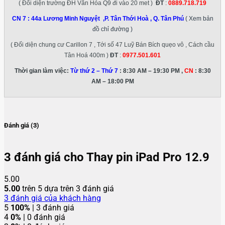
( Đối diện trường ĐH Văn Hóa Q9 đi vào 20 met )
ĐT
:
0889.718.719
CN 7 :
44a Lương Minh Nguyệt ,P. Tân Thới Hoà , Q. Tân Phú
( Xem bản
đồ chỉ đường )
( Đối diện chung cư Carillon 7 , Tới số 47 Luỹ Bán Bích quẹo vô , Cách cầu
Tân Hoá 400m )
ĐT
:
0977.501.601
Thời gian làm việc:
Từ thứ 2 – Thứ 7
: 8:30 AM – 19:30 PM ,
CN
: 8:30
AM – 18:00 PM
Đánh giá (3)
3 đánh giá cho
Thay pin iPad Pro 12.9
5.00
5.00
trên 5 dựa trên
3
đánh giá
3
đánh giá của khách hàng
5
100%
| 3 đánh giá
4
0%
| 0 đánh giá