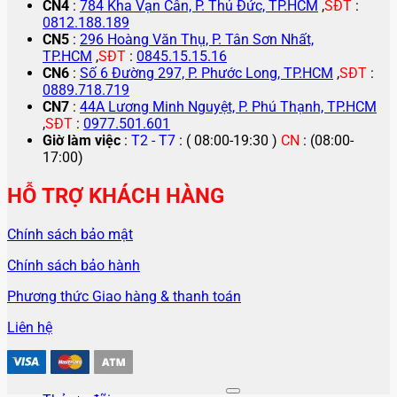
CN4
:
784 Kha Vạn Cân, P. Thủ Đức, TP.HCM
,
SĐT
:
0812.188.189
CN5
:
296 Hoàng Văn Thụ, P. Tân Sơn Nhất,
TP.HCM
,
SĐT
:
0845.15.15.16
CN6
:
Số 6 Đường 297, P. Phước Long, TP.HCM
,
SĐT
:
0889.718.719
CN7
:
44A Lương Minh Nguyệt, P. Phú Thạnh, TP.HCM
,
SĐT
:
0977.501.601
Giờ làm việc
:
T2 - T7
: ( 08:00-19:30 )
CN
: (08:00-
17:00)
HỖ TRỢ KHÁCH HÀNG
Chính sách bảo mật
Chính sách bảo hành
Phương thức Giao hàng & thanh toán
Liên hệ