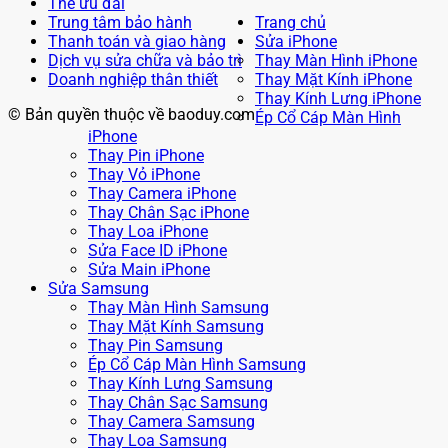
Thẻ ưu đãi
Trung tâm bảo hành
Trang chủ
Thanh toán và giao hàng
Sửa iPhone
Dịch vụ sửa chữa và bảo trì
Thay Màn Hình iPhone
Doanh nghiệp thân thiết
Thay Mặt Kính iPhone
Thay Kính Lưng iPhone
© Bản quyền thuộc về baoduy.com
Ép Cổ Cáp Màn Hình
iPhone
Thay Pin iPhone
Thay Vỏ iPhone
Thay Camera iPhone
Thay Chân Sạc iPhone
Thay Loa iPhone
Sửa Face ID iPhone
Sửa Main iPhone
Sửa Samsung
Thay Màn Hình Samsung
Thay Mặt Kính Samsung
Thay Pin Samsung
Ép Cổ Cáp Màn Hình Samsung
Thay Kính Lưng Samsung
Thay Chân Sạc Samsung
Thay Camera Samsung
Thay Loa Samsung