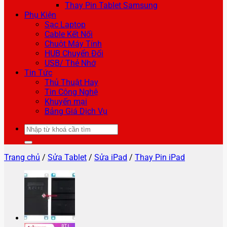
Thay Pin Tablet Samsung
Phụ Kiện
Sạc Laptop
Cable Kết Nối
Chuột Máy Tính
HUB Chuyển Đổi
USB/ Thẻ Nhớ
Tin Tức
Thủ Thuật Hay
Tin Công Nghệ
Khuyến mại
Bảng Giá Dịch Vụ
Tìm
kiếm:
Trang chủ
/
Sửa Tablet
/
Sửa iPad
/
Thay Pin iPad