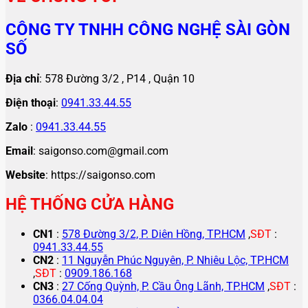
CÔNG TY TNHH CÔNG NGHỆ SÀI GÒN
SỐ
Địa chỉ
: 578 Đường 3/2 , P14 , Quận 10
Điện thoại
:
0941.33.44.55
Zalo
:
0941.33.44.55
Email
: saigonso.com@gmail.com
Website
: https://saigonso.com
HỆ THỐNG CỬA HÀNG
CN1
:
578 Đường 3/2, P. Diên Hồng, TP.HCM
,
SĐT
:
0941.33.44.55
CN2
:
11 Nguyễn Phúc Nguyên, P. Nhiêu Lộc, TP.HCM
,
SĐT
:
0909.186.168
CN3
:
27 Cống Quỳnh, P. Cầu Ông Lãnh, TP.HCM
,
SĐT
:
0366.04.04.04