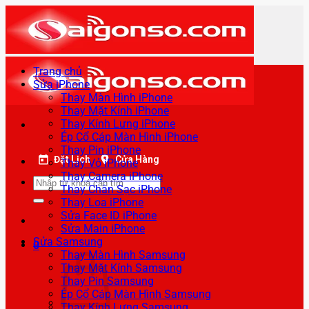
Bỏ
qua
nội
dung
Trang chủ
Sửa iPhone
Thay Màn Hình iPhone
Thay Mặt Kính iPhone
Thay Kính Lưng iPhone
Ép Cổ Cáp Màn Hình iPhone
Thay Pin iPhone
Đặt Lịch
Cửa Hàng
Thay Vỏ iPhone
Thay Camera iPhone
Tìm
Thay Chân Sạc iPhone
kiếm:
Thay Loa iPhone
Sửa Face ID iPhone
Sửa Main iPhone
Sửa Samsung
0
Thay Màn Hình Samsung
Thay Mặt Kính Samsung
Thay Pin Samsung
Ép Cổ Cáp Màn Hình Samsung
Thay Kính Lưng Samsung