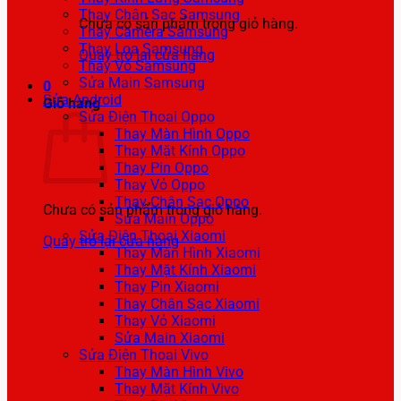
Thay Chân Sạc Samsung
Chưa có sản phẩm trong giỏ hàng.
Thay Camera Samsung
Thay Loa Samsung
Quay trở lại cửa hàng
Thay Vỏ Samsung
Sửa Main Samsung
0
Sửa Android
Giỏ hàng
Sửa Điện Thoại Oppo
Thay Màn Hình Oppo
Thay Mặt Kính Oppo
Thay Pin Oppo
Thay Vỏ Oppo
Thay Chân Sạc Oppo
Chưa có sản phẩm trong giỏ hàng.
Sửa Main Oppo
Sửa Điện Thoại Xiaomi
Quay trở lại cửa hàng
Thay Màn Hình Xiaomi
Thay Mặt Kính Xiaomi
Thay Pin Xiaomi
Thay Chân Sạc Xiaomi
Thay Vỏ Xiaomi
Sửa Main Xiaomi
Sửa Điện Thoại Vivo
Thay Màn Hình Vivo
Thay Mặt Kính Vivo