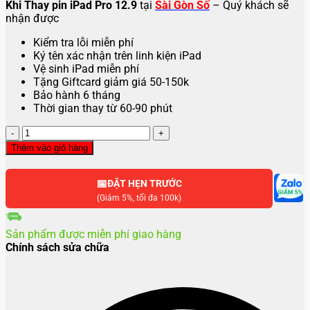
Khi Thay pin iPad Pro 12.9
tại
Sài Gòn Số
– Quý khách sẽ
nhận được
Kiểm tra lỗi miễn phí
Ký tên xác nhận trên linh kiện iPad
Vệ sinh iPad miễn phí
Tặng Giftcard giảm giá 50-150k
Bảo hành 6 tháng
Thời gian thay từ 60-90 phút
Thay
pin
Thêm vào giỏ hàng
iPad
Pro
📅
12.9
ĐẶT HẸN TRƯỚC
số
(Giảm 5%, tối đa 100k)
lượng
Sản phẩm được miễn phí giao hàng
Chính sách sửa chữa