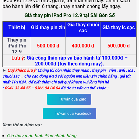
iPad Pro 12.9 với mức giá rẻ, tốt nhất hiện nay. Chính sách
bảo hành lên đến 6 tháng, thay nhanh chóng lấy ngay.
Giá thay pin iPad Pro 12.9 tại Sài Gòn Số
Giá thay chuôi
Thiết bị
Giá thay pin zin
Giá thay ic sạc
sạc
Thay pin
iPad Pro
500.000 đ
400.000 đ
500.000 đ
12.9
Lưu ý
:
Giá công tháo ráp và bảo hành từ 100.000đ –
200.000đ (tùy theo dòng máy).
►
Quý khách lưu ý
: Chúng tôi còn nhận thay main
, thay pin , viền , wifi , loa ,
chuôi sạc … cho các dòng iPad với nguồn linh kiện zin chính hãng , giá tốt
nhất TP.HCM , để biết thêm chi tiết quý khach vui lòng liên hệ
:
0941.33.44.55
–
0366.04.04.04
để đc tư vấn cụ thể Hoặc :
Tư vấn qua Zalo
Tư vấn qua Facebook
Xem thêm dịch vụ:
Giá thay màn hình iPad chính hãng