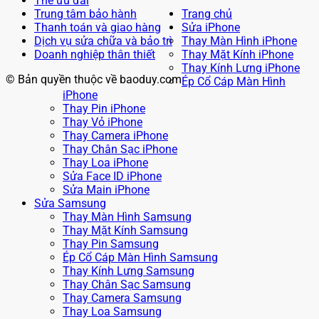
Thẻ ưu đãi
Trung tâm bảo hành
Trang chủ
Thanh toán và giao hàng
Sửa iPhone
Dịch vụ sửa chữa và bảo trì
Thay Màn Hình iPhone
Doanh nghiệp thân thiết
Thay Mặt Kính iPhone
Thay Kính Lưng iPhone
© Bản quyền thuộc về baoduy.com
Ép Cổ Cáp Màn Hình
iPhone
Thay Pin iPhone
Thay Vỏ iPhone
Thay Camera iPhone
Thay Chân Sạc iPhone
Thay Loa iPhone
Sửa Face ID iPhone
Sửa Main iPhone
Sửa Samsung
Thay Màn Hình Samsung
Thay Mặt Kính Samsung
Thay Pin Samsung
Ép Cổ Cáp Màn Hình Samsung
Thay Kính Lưng Samsung
Thay Chân Sạc Samsung
Thay Camera Samsung
Thay Loa Samsung