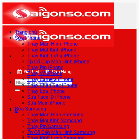
Bỏ
qua
nội
dung
Trang chủ
Sửa iPhone
Thay Màn Hình iPhone
Thay Mặt Kính iPhone
Thay Kính Lưng iPhone
Ép Cổ Cáp Màn Hình iPhone
Thay Pin iPhone
Đặt Lịch
Cửa Hàng
Thay Vỏ iPhone
Thay Camera iPhone
Tìm
Thay Chân Sạc iPhone
kiếm:
Thay Loa iPhone
Sửa Face ID iPhone
Sửa Main iPhone
Sửa Samsung
0
Thay Màn Hình Samsung
Thay Mặt Kính Samsung
Thay Pin Samsung
Ép Cổ Cáp Màn Hình Samsung
Thay Kính Lưng Samsung