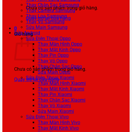
Thay Chân Sạc Samsung
Chưa có sản phẩm trong giỏ hàng.
Thay Camera Samsung
Thay Loa Samsung
Quay trở lại cửa hàng
Thay Vỏ Samsung
Sửa Main Samsung
0
Sửa Android
Giỏ hàng
Sửa Điện Thoại Oppo
Thay Màn Hình Oppo
Thay Mặt Kính Oppo
Thay Pin Oppo
Thay Vỏ Oppo
Thay Chân Sạc Oppo
Chưa có sản phẩm trong giỏ hàng.
Sửa Main Oppo
Sửa Điện Thoại Xiaomi
Quay trở lại cửa hàng
Thay Màn Hình Xiaomi
Thay Mặt Kính Xiaomi
Thay Pin Xiaomi
Thay Chân Sạc Xiaomi
Thay Vỏ Xiaomi
Sửa Main Xiaomi
Sửa Điện Thoại Vivo
Thay Màn Hình Vivo
Thay Mặt Kính Vivo