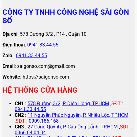
CÔNG TY TNHH CÔNG NGHỆ SÀI GÒN
SỐ
Địa chỉ
: 578 Đường 3/2 , P14 , Quận 10
Điện thoại
:
0941.33.44.55
Zalo
:
0941.33.44.55
Email
: saigonso.com@gmail.com
Website
: https://saigonso.com
HỆ THỐNG CỬA HÀNG
CN1
:
578 Đường 3/2, P. Diên Hồng, TP.HCM
,
SĐT
:
0941.33.44.55
CN2
:
11 Nguyễn Phúc Nguyên, P. Nhiêu Lộc, TP.HCM
,
SĐT
:
0909.186.168
CN3
:
27 Cống Quỳnh, P. Cầu Ông Lãnh, TP.HCM
,
SĐT
:
0366.04.04.04