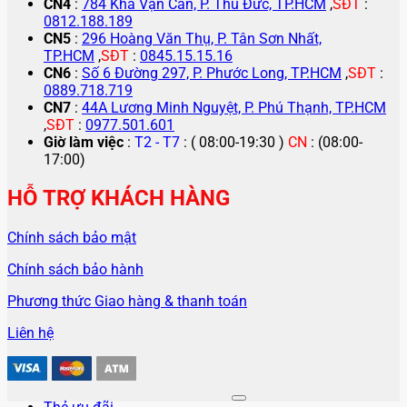
CN4
:
784 Kha Vạn Cân, P. Thủ Đức, TP.HCM
,
SĐT
:
0812.188.189
CN5
:
296 Hoàng Văn Thụ, P. Tân Sơn Nhất,
TP.HCM
,
SĐT
:
0845.15.15.16
CN6
:
Số 6 Đường 297, P. Phước Long, TP.HCM
,
SĐT
:
0889.718.719
CN7
:
44A Lương Minh Nguyệt, P. Phú Thạnh, TP.HCM
,
SĐT
:
0977.501.601
Giờ làm việc
:
T2 - T7
: ( 08:00-19:30 )
CN
: (08:00-
17:00)
HỖ TRỢ KHÁCH HÀNG
Chính sách bảo mật
Chính sách bảo hành
Phương thức Giao hàng & thanh toán
Liên hệ