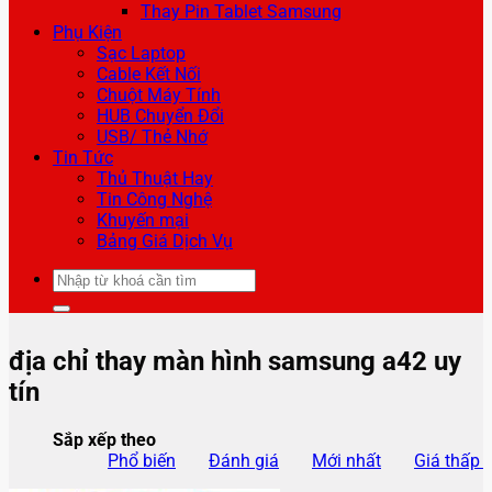
Thay Pin Tablet Samsung
Phụ Kiện
Sạc Laptop
Cable Kết Nối
Chuột Máy Tính
HUB Chuyển Đổi
USB/ Thẻ Nhớ
Tin Tức
Thủ Thuật Hay
Tin Công Nghệ
Khuyến mại
Bảng Giá Dịch Vụ
Tìm
kiếm:
địa chỉ thay màn hình samsung a42 uy
tín
Sắp xếp theo
Phổ biến
Đánh giá
Mới nhất
Giá thấp 