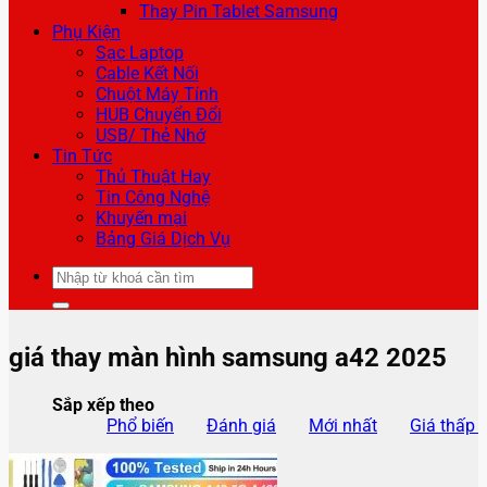
Thay Pin Tablet Samsung
Phụ Kiện
Sạc Laptop
Cable Kết Nối
Chuột Máy Tính
HUB Chuyển Đổi
USB/ Thẻ Nhớ
Tin Tức
Thủ Thuật Hay
Tin Công Nghệ
Khuyến mại
Bảng Giá Dịch Vụ
Tìm
kiếm:
giá thay màn hình samsung a42 2025
Sắp xếp theo
Phổ biến
Đánh giá
Mới nhất
Giá thấp 