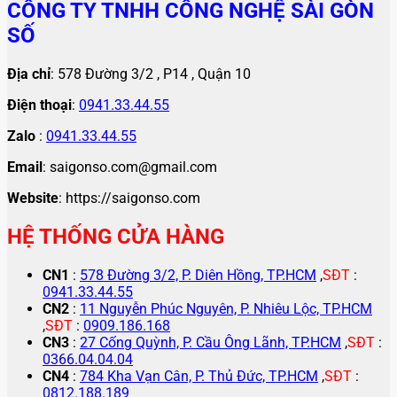
CÔNG TY TNHH CÔNG NGHỆ SÀI GÒN
SỐ
Địa chỉ
: 578 Đường 3/2 , P14 , Quận 10
Điện thoại
:
0941.33.44.55
Zalo
:
0941.33.44.55
Email
: saigonso.com@gmail.com
Website
: https://saigonso.com
HỆ THỐNG CỬA HÀNG
CN1
:
578 Đường 3/2, P. Diên Hồng, TP.HCM
,
SĐT
:
0941.33.44.55
CN2
:
11 Nguyễn Phúc Nguyên, P. Nhiêu Lộc, TP.HCM
,
SĐT
:
0909.186.168
CN3
:
27 Cống Quỳnh, P. Cầu Ông Lãnh, TP.HCM
,
SĐT
:
0366.04.04.04
CN4
:
784 Kha Vạn Cân, P. Thủ Đức, TP.HCM
,
SĐT
:
0812.188.189