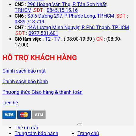
CN5
:
296 Hoàng Văn Thụ, P. Tân Sơn Nhất,
TP.HCM
,
SĐT
:
0845.15.15.16
CN6
:
Số 6 Đường 297, P. Phước Long, TP.HCM
,
SĐT
:
0889.718.719
CN7
:
44A Lương Minh Nguyệt, P. Phú Thạnh, TP.HCM
,
SĐT
:
0977.501.601
Giờ làm việc
:
T2 - T7
: ( 08:00-19:30 )
CN
: (08:00-
17:00)
HỖ TRỢ KHÁCH HÀNG
Chính sách bảo mật
Chính sách bảo hành
Phương thức Giao hàng & thanh toán
Liên hệ
Thẻ ưu đãi
Trung tâm bảo hành
Trang chủ