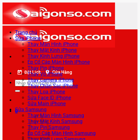
Bỏ
qua
nội
dung
Trang chủ
Sửa iPhone
Thay Màn Hình iPhone
Thay Mặt Kính iPhone
Thay Kính Lưng iPhone
Ép Cổ Cáp Màn Hình iPhone
Thay Pin iPhone
Đặt Lịch
Cửa Hàng
Thay Vỏ iPhone
Thay Camera iPhone
Tìm
Thay Chân Sạc iPhone
kiếm:
Thay Loa iPhone
Sửa Face ID iPhone
Sửa Main iPhone
Sửa Samsung
0
Thay Màn Hình Samsung
Thay Mặt Kính Samsung
Thay Pin Samsung
Ép Cổ Cáp Màn Hình Samsung
Thay Kính Lưng Samsung