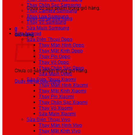
Thay Chân Sạc Samsung
Chưa có sản phẩm trong giỏ hàng.
Thay Camera Samsung
Thay Loa Samsung
Quay trở lại cửa hàng
Thay Vỏ Samsung
Sửa Main Samsung
0
Sửa Android
Giỏ hàng
Sửa Điện Thoại Oppo
Thay Màn Hình Oppo
Thay Mặt Kính Oppo
Thay Pin Oppo
Thay Vỏ Oppo
Thay Chân Sạc Oppo
Chưa có sản phẩm trong giỏ hàng.
Sửa Main Oppo
Sửa Điện Thoại Xiaomi
Quay trở lại cửa hàng
Thay Màn Hình Xiaomi
Thay Mặt Kính Xiaomi
Thay Pin Xiaomi
Thay Chân Sạc Xiaomi
Thay Vỏ Xiaomi
Sửa Main Xiaomi
Sửa Điện Thoại Vivo
Thay Màn Hình Vivo
Thay Mặt Kính Vivo