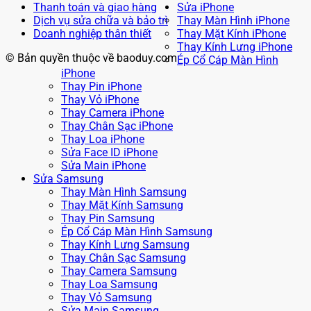
Thanh toán và giao hàng
Sửa iPhone
Dịch vụ sửa chữa và bảo trì
Thay Màn Hình iPhone
Doanh nghiệp thân thiết
Thay Mặt Kính iPhone
Thay Kính Lưng iPhone
© Bản quyền thuộc về baoduy.com
Ép Cổ Cáp Màn Hình
iPhone
Thay Pin iPhone
Thay Vỏ iPhone
Thay Camera iPhone
Thay Chân Sạc iPhone
Thay Loa iPhone
Sửa Face ID iPhone
Sửa Main iPhone
Sửa Samsung
Thay Màn Hình Samsung
Thay Mặt Kính Samsung
Thay Pin Samsung
Ép Cổ Cáp Màn Hình Samsung
Thay Kính Lưng Samsung
Thay Chân Sạc Samsung
Thay Camera Samsung
Thay Loa Samsung
Thay Vỏ Samsung
Sửa Main Samsung