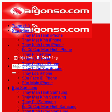
Bỏ
qua
nội
dung
Trang chủ
Sửa iPhone
Thay Màn Hình iPhone
Thay Mặt Kính iPhone
Thay Kính Lưng iPhone
Ép Cổ Cáp Màn Hình iPhone
Thay Pin iPhone
Đặt Lịch
Cửa Hàng
Thay Vỏ iPhone
Thay Camera iPhone
Tìm
Thay Chân Sạc iPhone
kiếm:
Thay Loa iPhone
Sửa Face ID iPhone
Sửa Main iPhone
Sửa Samsung
0
Thay Màn Hình Samsung
Thay Mặt Kính Samsung
Thay Pin Samsung
Ép Cổ Cáp Màn Hình Samsung
Thay Kính Lưng Samsung