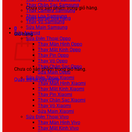
Thay Chân Sạc Samsung
Chưa có sản phẩm trong giỏ hàng.
Thay Camera Samsung
Thay Loa Samsung
Quay trở lại cửa hàng
Thay Vỏ Samsung
Sửa Main Samsung
0
Sửa Android
Giỏ hàng
Sửa Điện Thoại Oppo
Thay Màn Hình Oppo
Thay Mặt Kính Oppo
Thay Pin Oppo
Thay Vỏ Oppo
Thay Chân Sạc Oppo
Chưa có sản phẩm trong giỏ hàng.
Sửa Main Oppo
Sửa Điện Thoại Xiaomi
Quay trở lại cửa hàng
Thay Màn Hình Xiaomi
Thay Mặt Kính Xiaomi
Thay Pin Xiaomi
Thay Chân Sạc Xiaomi
Thay Vỏ Xiaomi
Sửa Main Xiaomi
Sửa Điện Thoại Vivo
Thay Màn Hình Vivo
Thay Mặt Kính Vivo