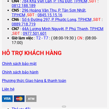
CN4
:
784 Kha Vạn Cân, P. Thủ Đức, TP.HCM
,
SĐT
:
0812.188.189
CN5
:
296 Hoàng Văn Thụ, P. Tân Sơn Nhất,
TP.HCM
,
SĐT
:
0845.15.15.16
CN6
:
Số 6 Đường 297, P. Phước Long, TP.HCM
,
SĐT
:
0889.718.719
CN7
:
44A Lương Minh Nguyệt, P. Phú Thạnh, TP.HCM
,
SĐT
:
0977.501.601
Giờ làm việc
:
T2 - T7
: ( 08:00-19:30 )
CN
: (08:00-
17:00)
HỖ TRỢ KHÁCH HÀNG
Chính sách bảo mật
Chính sách bảo hành
Phương thức Giao hàng & thanh toán
Liên hệ