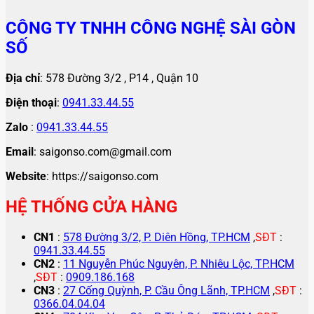
CÔNG TY TNHH CÔNG NGHỆ SÀI GÒN
SỐ
Địa chỉ
: 578 Đường 3/2 , P14 , Quận 10
Điện thoại
:
0941.33.44.55
Zalo
:
0941.33.44.55
Email
: saigonso.com@gmail.com
Website
: https://saigonso.com
HỆ THỐNG CỬA HÀNG
CN1
:
578 Đường 3/2, P. Diên Hồng, TP.HCM
,
SĐT
:
0941.33.44.55
CN2
:
11 Nguyễn Phúc Nguyên, P. Nhiêu Lộc, TP.HCM
,
SĐT
:
0909.186.168
CN3
:
27 Cống Quỳnh, P. Cầu Ông Lãnh, TP.HCM
,
SĐT
:
0366.04.04.04