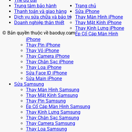
Thẻ ưu đãi
Trung tâm bảo hành
Trang chủ
Thanh toán và giao hàng
Sửa iPhone
Dịch vụ sửa chữa và bảo trì
Thay Màn Hình iPhone
Doanh nghiệp thân thiết
Thay Mặt Kính iPhone
Thay Kính Lưng iPhone
© Bản quyền thuộc về baoduy.com
Ép Cổ Cáp Màn Hình
iPhone
Thay Pin iPhone
Thay Vỏ iPhone
Thay Camera iPhone
Thay Chân Sạc iPhone
Thay Loa iPhone
Sửa Face ID iPhone
Sửa Main iPhone
Sửa Samsung
Thay Màn Hình Samsung
Thay Mặt Kính Samsung
Thay Pin Samsung
Ép Cổ Cáp Màn Hình Samsung
Thay Kính Lưng Samsung
Thay Chân Sạc Samsung
Thay Camera Samsung
Thay Loa Samsung