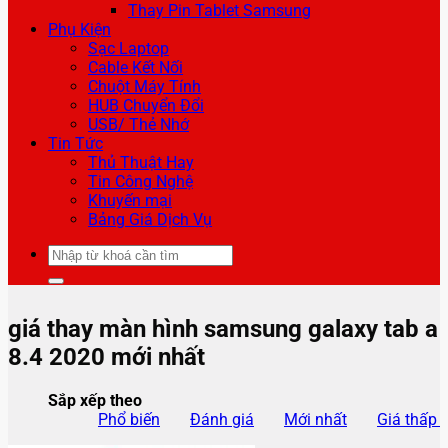
Thay Pin Tablet Samsung
Phụ Kiện
Sạc Laptop
Cable Kết Nối
Chuột Máy Tính
HUB Chuyển Đổi
USB/ Thẻ Nhớ
Tin Tức
Thủ Thuật Hay
Tin Công Nghệ
Khuyến mại
Bảng Giá Dịch Vụ
Tìm
kiếm:
giá thay màn hình samsung galaxy tab a
8.4 2020 mới nhất
Sắp xếp theo
Phổ biến
Đánh giá
Mới nhất
Giá thấp 