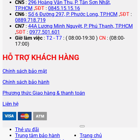
CN5
:
296 Hoàng Văn Thụ, P. Tân Sơn Nhất,
TP.HCM
,
SĐT
:
0845.15.15.16
CN6
:
Số 6 Đường 297, P. Phước Long, TP.HCM
,
SĐT
:
0889.718.719
CN7
:
44A Lương Minh Nguyệt, P. Phú Thạnh, TP.HCM
,
SĐT
:
0977.501.601
Giờ làm việc
:
T2 - T7
: ( 08:00-19:30 )
CN
: (08:00-
17:00)
HỖ TRỢ KHÁCH HÀNG
Chính sách bảo mật
Chính sách bảo hành
Phương thức Giao hàng & thanh toán
Liên hệ
Thẻ ưu đãi
Trung tâm bảo hành
Trang chủ