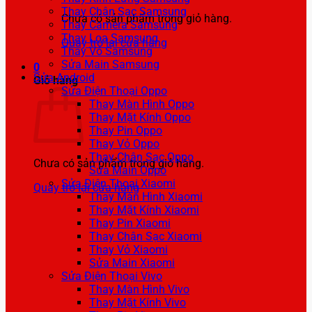
Thay Chân Sạc Samsung
Chưa có sản phẩm trong giỏ hàng.
Thay Camera Samsung
Thay Loa Samsung
Quay trở lại cửa hàng
Thay Vỏ Samsung
Sửa Main Samsung
0
Sửa Android
Giỏ hàng
Sửa Điện Thoại Oppo
Thay Màn Hình Oppo
Thay Mặt Kính Oppo
Thay Pin Oppo
Thay Vỏ Oppo
Thay Chân Sạc Oppo
Chưa có sản phẩm trong giỏ hàng.
Sửa Main Oppo
Sửa Điện Thoại Xiaomi
Quay trở lại cửa hàng
Thay Màn Hình Xiaomi
Thay Mặt Kính Xiaomi
Thay Pin Xiaomi
Thay Chân Sạc Xiaomi
Thay Vỏ Xiaomi
Sửa Main Xiaomi
Sửa Điện Thoại Vivo
Thay Màn Hình Vivo
Thay Mặt Kính Vivo