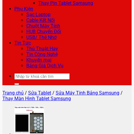
Thay Pin Tablet Samsung
Phụ Kiện
Sạc Laptop
Cable Kết Nối
Chuột Máy Tính
HUB Chuyển Đổi
USB/ Thẻ Nhớ
Tin Tức
Thủ Thuật Hay
Tin Công Nghệ
Khuyến mại
Bảng Giá Dịch Vụ
Tìm
kiếm:
Trang chủ
/
Sửa Tablet
/
Sửa Máy Tính Bảng Samsung
/
Thay Màn Hình Tablet Samsung