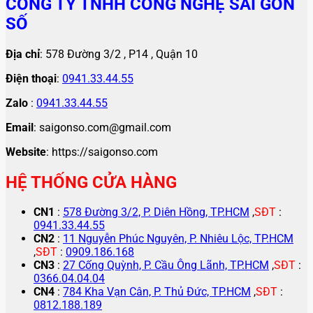
CÔNG TY TNHH CÔNG NGHỆ SÀI GÒN
SỐ
Địa chỉ
: 578 Đường 3/2 , P14 , Quận 10
Điện thoại
:
0941.33.44.55
Zalo
:
0941.33.44.55
Email
: saigonso.com@gmail.com
Website
: https://saigonso.com
HỆ THỐNG CỬA HÀNG
CN1
:
578 Đường 3/2, P. Diên Hồng, TP.HCM
,
SĐT
:
0941.33.44.55
CN2
:
11 Nguyễn Phúc Nguyên, P. Nhiêu Lộc, TP.HCM
,
SĐT
:
0909.186.168
CN3
:
27 Cống Quỳnh, P. Cầu Ông Lãnh, TP.HCM
,
SĐT
:
0366.04.04.04
CN4
:
784 Kha Vạn Cân, P. Thủ Đức, TP.HCM
,
SĐT
:
0812.188.189