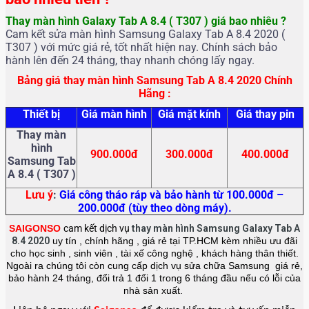
Thay màn hình Galaxy Tab A 8.4 ( T307 ) giá bao nhiêu ?
Cam kết sửa màn hình Samsung Galaxy Tab A 8.4 2020 (
T307 ) với mức giá rẻ, tốt nhất hiện nay. Chính sách bảo
hành lên đến 24 tháng, thay nhanh chóng lấy ngay.
Bảng giá thay màn hình Samsung Tab A 8.4 2020 Chính
Hãng :
Thiết bị
Giá màn hình
Giá mặt kính
Giá thay pin
Thay màn
hình
900.000đ
300.000đ
400.000đ
Samsung Tab
A 8.4 ( T307 )
Lưu ý
:
Giá công tháo ráp và bảo hành từ 100.000đ –
200.000đ (tùy theo dòng máy).
SAIGONSO
cam kết dịch vụ
thay màn hình
Samsung Galaxy Tab A
8.4 2020
uy tín , chính hãng , giá rẻ tại TP.HCM kèm nhiều ưu đãi
cho học sinh , sinh viên , tài xế công nghệ , khách hàng thân thiết.
Ngoài ra chúng tôi còn cung cấp dịch vụ sửa chữa Samsung giá rẻ,
bảo hành 24 tháng, đổi trả 1 đổi 1 trong 6 tháng đầu nếu có lỗi của
nhà sản xuất.