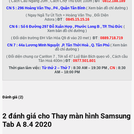
( Cách Cầu Ngang 20m , Cách Chợ Thủ Đức 100m )
ĐT
:
0812.188.189
CN 5 :
296 Hoàng Văn Thụ , P4 , Quận Tân Bình
( Xem bản đồ chỉ đường )
( Ngay Ngã Tư Út Tịch + Hoàng Văn Thụ , Đối Diện
Adora )
ĐT
:
0845.15.15.16
CN 6 :
Số 6 Đường 297 Đỗ Xuân Hợp , Phước Long B , TP. Thủ Đức
(
Xem bản đồ chỉ đường )
( Đối diện trường ĐH Văn Hóa Q9 đi vào 20 met )
ĐT
:
0889.718.719
CN 7 :
44a Lương Minh Nguyệt ,P. Tân Thới Hoà , Q. Tân Phú
( Xem bản
đồ chỉ đường )
( Đối diện chung cư Carillon 7 , Tới số 47 Luỹ Bán Bích quẹo vô , Cách cầu
Tân Hoá 400m )
ĐT
:
0977.501.601
Thời gian làm việc:
Từ thứ 2 – Thứ 7
: 8:30 AM – 19:30 PM ,
CN
: 8:30
AM – 18:00 PM
Đánh giá (2)
2 đánh giá cho
Thay màn hình Samsung
Tab A 8.4 2020