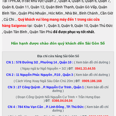
Tại TPHCM, ở các khu vực Quận 2 , Quận 4, Quận 5, Quận 6, Quận 7,
Quận 8, Quận 11, Quận 12, Quận Bình Thạnh, Quận Gò Vấp, Quận
Bình Tân , Quận Phú Nhuận , Hóc Môn , Nhà Bè , Bình Chánh , Cần Giờ
, Củ Chi …
Quý khách vui lòng mang máy đến 1 trong các cửa
hàng Saigonso
tại : Quận 1 , Quận 3, Quận 9, Quận 10, Quận Thủ Đức
, Quận Tân Bình , Quận Tân Phú
để được phục vụ tốt nhất.
Hân hạnh được chào đón quý khách đến Sài Gòn Số
Địa chỉ cửa hàng Sài Gòn Số
CN 1 :
578 Đường 3/2 , Phường 14 , Quận 10
:
( Xem bản đồ chỉ đường )
( Ngay ngã tư Ngô Nguyền + 3/2 )
ĐT
:
0941.33.44.55
CN 2 :
11 Nguyễn Phúc Nguyên , P.10 , Quận 3
( Xem bản đồ chỉ đường )
( Cách Vòng Xoay Ngã Sáu Dân Chủ 20m )
ĐT
:
0909.186.168
CN 3 :
27 Cống Quỳnh , P. Nguyễn Cư Trinh , Quận 1
( Xem bản đồ chỉ
đường )
( Đoạn Cống Quỳnh Nối Nguyễn Cư Trinh + Trần Hưng Đạo
)
ĐT
:
0366.04.04.04
CN 4 :
784 Kha Vạn Cân , P. Linh Đông , TP. Thủ Đức
( Xem bản đồ chỉ
đường )