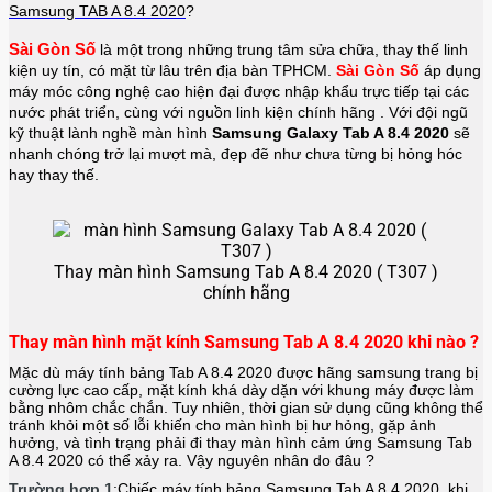
Samsung TAB A 8.4 2020
?
Sài Gòn Số
là một trong những trung tâm sửa chữa, thay thế linh 
kiện uy tín, có mặt từ lâu trên địa bàn TPHCM. 
Sài Gòn Số
 áp dụng 
máy móc công nghệ cao hiện đại được nhập khẩu trực tiếp tại các 
nước phát triển, cùng với nguồn linh kiện chính hãng . Với đội ngũ 
kỹ thuật lành nghề màn hình 
Samsung Galaxy Tab A 8.4 2020 
sẽ 
nhanh chóng trở lại mượt mà, đẹp đẽ như chưa từng bị hỏng hóc 
hay thay thế.
Thay màn hình Samsung Tab A 8.4 2020 ( T307 )
chính hãng
Thay màn hình mặt kính Samsung Tab A 8.4 2020 khi nào ?
Mặc dù máy tính bảng Tab A 8.4 2020 được hãng
samsung
trang bị
cường lực cao cấp, mặt kính khá dày dặn với khung máy được làm
bằng nhôm chắc chắn. Tuy nhiên, thời gian sử dụng cũng không thể
tránh khỏi một số lỗi khiến cho màn hình bị hư hỏng, gặp ảnh
hưởng, và tình trạng phải đi thay màn hình cảm ứng Samsung Tab
A 8.4 2020 có thể xảy ra. Vậy nguyên nhân do đâu ?
Trường hợp 1
:Chiếc máy tính bảng
Samsung Tab A 8.4 2020
khi