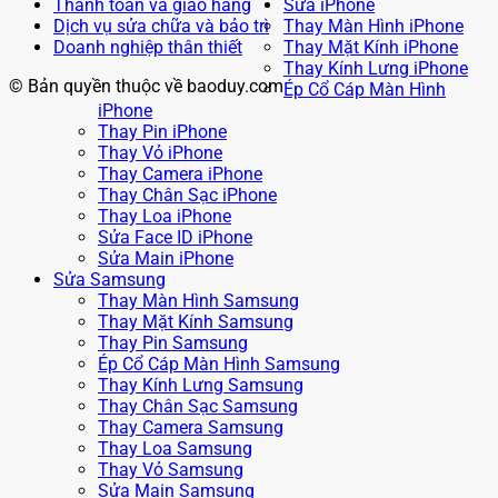
Thanh toán và giao hàng
Sửa iPhone
Dịch vụ sửa chữa và bảo trì
Thay Màn Hình iPhone
Doanh nghiệp thân thiết
Thay Mặt Kính iPhone
Thay Kính Lưng iPhone
© Bản quyền thuộc về baoduy.com
Ép Cổ Cáp Màn Hình
iPhone
Thay Pin iPhone
Thay Vỏ iPhone
Thay Camera iPhone
Thay Chân Sạc iPhone
Thay Loa iPhone
Sửa Face ID iPhone
Sửa Main iPhone
Sửa Samsung
Thay Màn Hình Samsung
Thay Mặt Kính Samsung
Thay Pin Samsung
Ép Cổ Cáp Màn Hình Samsung
Thay Kính Lưng Samsung
Thay Chân Sạc Samsung
Thay Camera Samsung
Thay Loa Samsung
Thay Vỏ Samsung
Sửa Main Samsung