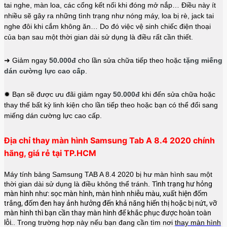
tai nghe, màn loa, các cổng kết nối khi đóng mở nắp… Điều này ít
nhiều sẽ gây ra những tình trạng như nóng máy, loa bị rè, jack tai
nghe đôi khi cắm không ăn… Do đó việc vệ sinh chiếc điện thoại
của bạn sau một thời gian dài sử dụng là điều rất cần thiết.
➜ Giảm ngay
50.000đ
cho lần sửa chữa tiếp theo hoặc
tặng miếng
dán cường lực cao cấp
.
✹ Bạn sẽ được ưu đãi giảm ngay
50.000đ
khi đến sửa chữa hoặc
thay thế bất kỳ linh kiện cho lần tiếp theo hoặc bạn có thể đổi sang
miếng dán cường lực cao cấp.
Địa chỉ thay màn hình Samsung Tab A 8.4 2020 chính
hãng, giá rẻ tại TP.HCM
Máy tính bảng Samsung TAB A 8.4 2020 bị hư màn hình sau một
thời gian dài sử dụng là điều không thể tránh.
Tình trạng hư hỏng
màn hình như: sọc màn hình, màn hình nhiễu màu, xuất hiện đốm
trắng, đốm đen hay ảnh hưởng đến khả năng hiển thị hoặc bị nứt, vỡ
màn hình thì bạn cần thay màn hình để khắc phục được hoàn toàn
lỗi.
. Trong trường hợp này nếu bạn đang cần tìm nơi
thay màn hình