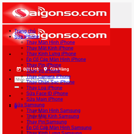
Bỏ
qua
nội
dung
Trang chủ
Sửa iPhone
Thay Màn Hình iPhone
Thay Mặt Kính iPhone
Thay Kính Lưng iPhone
Ép Cổ Cáp Màn Hình iPhone
Thay Pin iPhone
Đặt Lịch
Cửa Hàng
Thay Vỏ iPhone
Thay Camera iPhone
Tìm
Thay Chân Sạc iPhone
kiếm:
Thay Loa iPhone
Sửa Face ID iPhone
Sửa Main iPhone
Sửa Samsung
0
Thay Màn Hình Samsung
Thay Mặt Kính Samsung
Thay Pin Samsung
Ép Cổ Cáp Màn Hình Samsung
Thay Kính Lưng Samsung