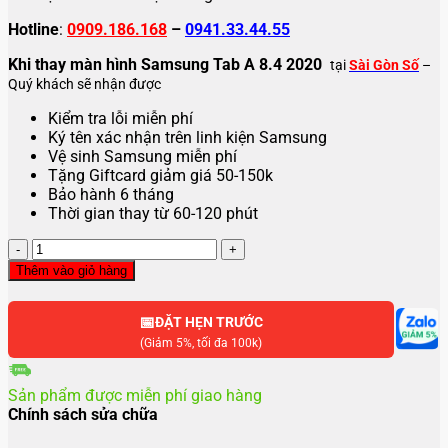
Hotline
:
0909.186.168
–
0941.33.44.55
Khi thay màn hình Samsung Tab A 8.4 2020
tại
Sài Gòn Số
–
Quý khách sẽ nhận được
Kiểm tra lỗi miễn phí
Ký tên xác nhận trên linh kiện Samsung
Vệ sinh Samsung miễn phí
Tặng Giftcard giảm giá 50-150k
Bảo hành 6 tháng
Thời gian thay từ 60-120 phút
Thay
màn
Thêm vào giỏ hàng
hình
Samsung
📅
Tab
ĐẶT HẸN TRƯỚC
A
(Giảm 5%, tối đa 100k)
8.4
2020
Sản phẩm được miễn phí giao hàng
số
Chính sách sửa chữa
lượng