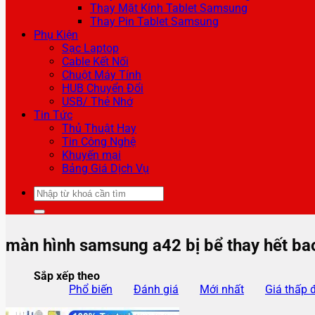
Thay Mặt Kính Tablet Samsung
Thay Pin Tablet Samsung
Phụ Kiện
Sạc Laptop
Cable Kết Nối
Chuột Máy Tính
HUB Chuyển Đổi
USB/ Thẻ Nhớ
Tin Tức
Thủ Thuật Hay
Tin Công Nghệ
Khuyến mại
Bảng Giá Dịch Vụ
Tìm
kiếm:
màn hình samsung a42 bị bể thay hết bao
Sắp xếp theo
Phổ biến
Đánh giá
Mới nhất
Giá thấp 