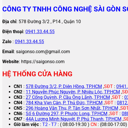
CÔNG TY TNHH CÔNG NGHỆ SÀI GÒN S
Địa chỉ
: 578 Đường 3/2 , P14 , Quận 10
Điện thoại
:
0941.33.44.55
Zalo
:
0941.33.44.55
Email
: saigonso.com@gmail.com
Website
: https://saigonso.com
HỆ THỐNG CỬA HÀNG
CN1
:
578 Đường 3/2, P. Diên Hồng, TP.HCM
,
SĐT
:
0941.
CN2
:
11 Nguyễn Phúc Nguyên, P. Nhiêu Lộc, TP.HCM
,
SĐ
CN3
:
27 Cống Quỳnh, P. Cầu Ông Lãnh, TP.HCM
,
SĐT
:
0
CN4
:
784 Kha Vạn Cân, P. Thủ Đức, TP.HCM
,
SĐT
:
0812
CN5
:
296 Hoàng Văn Thụ, P. Tân Sơn Nhất, TP.HCM
,
SĐ
CN6
:
Số 6 Đường 297, P. Phước Long, TP.HCM
,
SĐT
:
08
CN7
:
44A Lương Minh Nguyệt, P. Phú Thạnh, TP.HCM
,
S
Giờ làm việc
:
T2 - T7
: ( 08:00-19:30 )
CN
: (08:00-17:00)