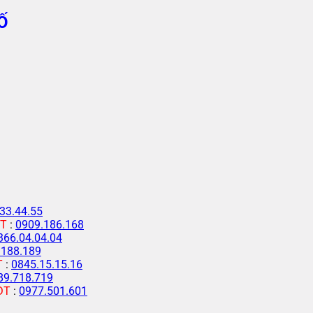
Ố
33.44.55
T
:
0909.186.168
366.04.04.04
.188.189
T
:
0845.15.15.16
89.718.719
ĐT
:
0977.501.601