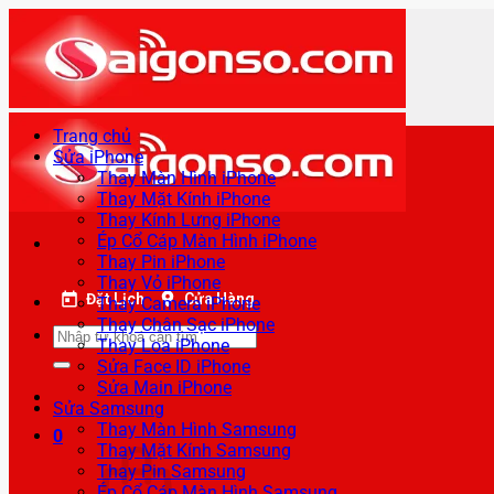
Bỏ
qua
nội
dung
Trang chủ
Sửa iPhone
Thay Màn Hình iPhone
Thay Mặt Kính iPhone
Thay Kính Lưng iPhone
Ép Cổ Cáp Màn Hình iPhone
Thay Pin iPhone
Thay Vỏ iPhone
Đặt Lịch
Cửa Hàng
Thay Camera iPhone
Thay Chân Sạc iPhone
Tìm
Thay Loa iPhone
kiếm:
Sửa Face ID iPhone
Sửa Main iPhone
Sửa Samsung
Thay Màn Hình Samsung
0
Thay Mặt Kính Samsung
Thay Pin Samsung
Ép Cổ Cáp Màn Hình Samsung