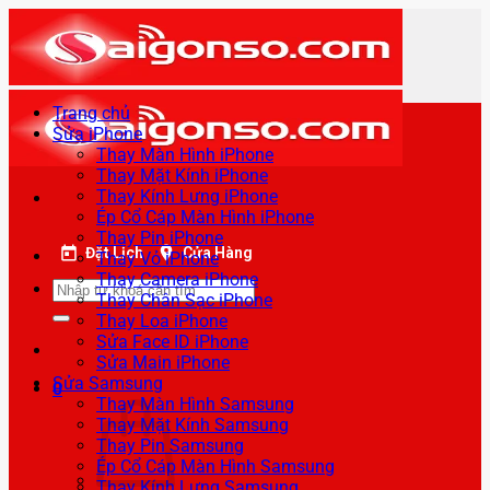
Bỏ
qua
nội
dung
Trang chủ
Sửa iPhone
Thay Màn Hình iPhone
Thay Mặt Kính iPhone
Thay Kính Lưng iPhone
Ép Cổ Cáp Màn Hình iPhone
Thay Pin iPhone
Đặt Lịch
Cửa Hàng
Thay Vỏ iPhone
Thay Camera iPhone
Tìm
Thay Chân Sạc iPhone
kiếm:
Thay Loa iPhone
Sửa Face ID iPhone
Sửa Main iPhone
Sửa Samsung
0
Thay Màn Hình Samsung
Thay Mặt Kính Samsung
Thay Pin Samsung
Ép Cổ Cáp Màn Hình Samsung
Thay Kính Lưng Samsung