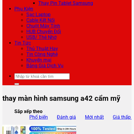
Thay Pin Tablet Samsung
Phụ Kiện
Sạc Laptop
Cable Kết Nối
Chuột Máy Tính
HUB Chuyển Đổi
USB/ Thẻ Nhớ
Tin Tức
Thủ Thuật Hay
Tin Công Nghệ
Khuyến mại
Bảng Giá Dịch Vụ
Tìm
kiếm:
thay màn hình samsung a42 cẩm mỹ
Sắp xếp theo
Phổ biến
Đánh giá
Mới nhất
Giá thấp 