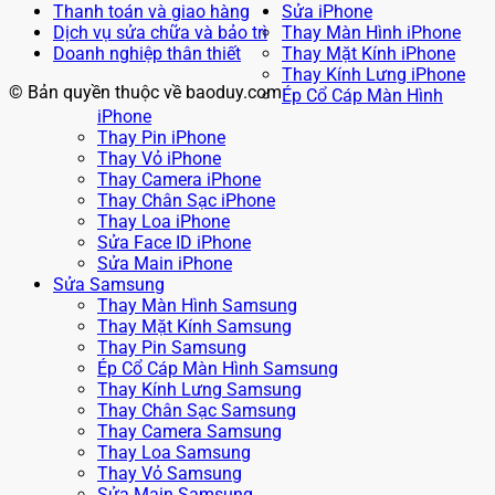
Thanh toán và giao hàng
Sửa iPhone
Dịch vụ sửa chữa và bảo trì
Thay Màn Hình iPhone
Doanh nghiệp thân thiết
Thay Mặt Kính iPhone
Thay Kính Lưng iPhone
© Bản quyền thuộc về baoduy.com
Ép Cổ Cáp Màn Hình
iPhone
Thay Pin iPhone
Thay Vỏ iPhone
Thay Camera iPhone
Thay Chân Sạc iPhone
Thay Loa iPhone
Sửa Face ID iPhone
Sửa Main iPhone
Sửa Samsung
Thay Màn Hình Samsung
Thay Mặt Kính Samsung
Thay Pin Samsung
Ép Cổ Cáp Màn Hình Samsung
Thay Kính Lưng Samsung
Thay Chân Sạc Samsung
Thay Camera Samsung
Thay Loa Samsung
Thay Vỏ Samsung
Sửa Main Samsung