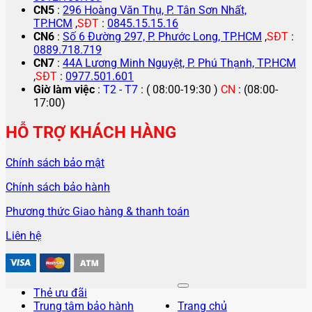
CN5
:
296 Hoàng Văn Thụ, P. Tân Sơn Nhất,
TP.HCM
,
SĐT
:
0845.15.15.16
CN6
:
Số 6 Đường 297, P. Phước Long, TP.HCM
,
SĐT
:
0889.718.719
CN7
:
44A Lương Minh Nguyệt, P. Phú Thạnh, TP.HCM
,
SĐT
:
0977.501.601
Giờ làm việc
:
T2 - T7
: ( 08:00-19:30 )
CN
: (08:00-
17:00)
HỖ TRỢ KHÁCH HÀNG
Chính sách bảo mật
Chính sách bảo hành
Phương thức Giao hàng & thanh toán
Liên hệ
Thẻ ưu đãi
Trung tâm bảo hành
Trang chủ