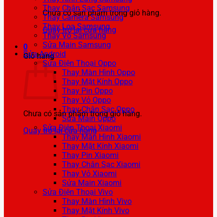
Thay Chân Sạc Samsung
Chưa có sản phẩm trong giỏ hàng.
Thay Camera Samsung
Thay Loa Samsung
Quay trở lại cửa hàng
Thay Vỏ Samsung
Sửa Main Samsung
0
Sửa Android
Giỏ hàng
Sửa Điện Thoại Oppo
Thay Màn Hình Oppo
Thay Mặt Kính Oppo
Thay Pin Oppo
Thay Vỏ Oppo
Thay Chân Sạc Oppo
Chưa có sản phẩm trong giỏ hàng.
Sửa Main Oppo
Sửa Điện Thoại Xiaomi
Quay trở lại cửa hàng
Thay Màn Hình Xiaomi
Thay Mặt Kính Xiaomi
Thay Pin Xiaomi
Thay Chân Sạc Xiaomi
Thay Vỏ Xiaomi
Sửa Main Xiaomi
Sửa Điện Thoại Vivo
Thay Màn Hình Vivo
Thay Mặt Kính Vivo