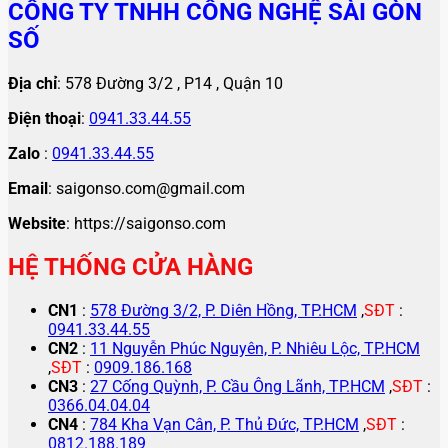
CÔNG TY TNHH CÔNG NGHỆ SÀI GÒN
SỐ
Địa chỉ
: 578 Đường 3/2 , P14 , Quận 10
Điện thoại
:
0941.33.44.55
Zalo
:
0941.33.44.55
Email
: saigonso.com@gmail.com
Website
: https://saigonso.com
HỆ THỐNG CỬA HÀNG
CN1
:
578 Đường 3/2, P. Diên Hồng, TP.HCM
,
SĐT
:
0941.33.44.55
CN2
:
11 Nguyễn Phúc Nguyên, P. Nhiêu Lộc, TP.HCM
,
SĐT
:
0909.186.168
CN3
:
27 Cống Quỳnh, P. Cầu Ông Lãnh, TP.HCM
,
SĐT
:
0366.04.04.04
CN4
:
784 Kha Vạn Cân, P. Thủ Đức, TP.HCM
,
SĐT
:
0812.188.189