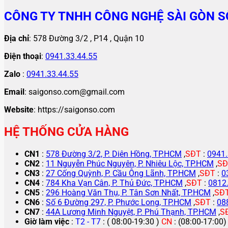
CÔNG TY TNHH CÔNG NGHỆ SÀI GÒN S
Địa chỉ
: 578 Đường 3/2 , P14 , Quận 10
Điện thoại
:
0941.33.44.55
Zalo
:
0941.33.44.55
Email
: saigonso.com@gmail.com
Website
: https://saigonso.com
HỆ THỐNG CỬA HÀNG
CN1
:
578 Đường 3/2, P. Diên Hồng, TP.HCM
,
SĐT
:
0941.
CN2
:
11 Nguyễn Phúc Nguyên, P. Nhiêu Lộc, TP.HCM
,
SĐ
CN3
:
27 Cống Quỳnh, P. Cầu Ông Lãnh, TP.HCM
,
SĐT
:
0
CN4
:
784 Kha Vạn Cân, P. Thủ Đức, TP.HCM
,
SĐT
:
0812
CN5
:
296 Hoàng Văn Thụ, P. Tân Sơn Nhất, TP.HCM
,
SĐ
CN6
:
Số 6 Đường 297, P. Phước Long, TP.HCM
,
SĐT
:
08
CN7
:
44A Lương Minh Nguyệt, P. Phú Thạnh, TP.HCM
,
S
Giờ làm việc
:
T2 - T7
: ( 08:00-19:30 )
CN
: (08:00-17:00)