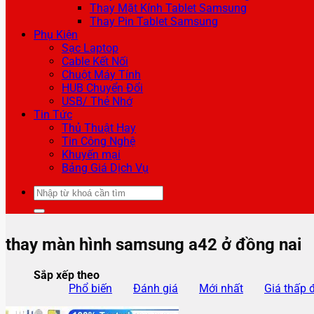
Thay Mặt Kính Tablet Samsung
Thay Pin Tablet Samsung
Phụ Kiện
Sạc Laptop
Cable Kết Nối
Chuột Máy Tính
HUB Chuyển Đổi
USB/ Thẻ Nhớ
Tin Tức
Thủ Thuật Hay
Tin Công Nghệ
Khuyến mại
Bảng Giá Dịch Vụ
Tìm
kiếm:
thay màn hình samsung a42 ở đồng nai
Sắp xếp theo
Phổ biến
Đánh giá
Mới nhất
Giá thấp 