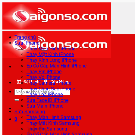
Bỏ
qua
nội
dung
Trang chủ
Sửa iPhone
Thay Màn Hình iPhone
Thay Mặt Kính iPhone
Thay Kính Lưng iPhone
Ép Cổ Cáp Màn Hình iPhone
Thay Pin iPhone
Thay Vỏ iPhone
Đặt Lịch
Cửa Hàng
Thay Camera iPhone
Thay Chân Sạc iPhone
Tìm
Thay Loa iPhone
kiếm:
Sửa Face ID iPhone
Sửa Main iPhone
Sửa Samsung
Thay Màn Hình Samsung
0
Thay Mặt Kính Samsung
Thay Pin Samsung
Ép Cổ Cáp Màn Hình Samsung