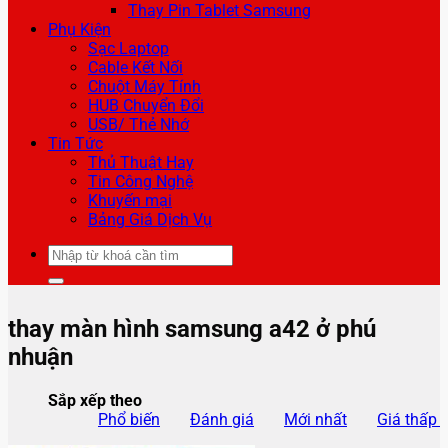
Thay Pin Tablet Samsung
Phụ Kiện
Sạc Laptop
Cable Kết Nối
Chuột Máy Tính
HUB Chuyển Đổi
USB/ Thẻ Nhớ
Tin Tức
Thủ Thuật Hay
Tin Công Nghệ
Khuyến mại
Bảng Giá Dịch Vụ
Tìm
kiếm:
thay màn hình samsung a42 ở phú
nhuận
Sắp xếp theo
Phổ biến
Đánh giá
Mới nhất
Giá thấp 