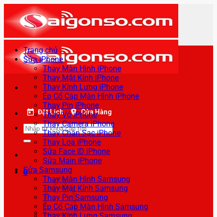
Bỏ
qua
nội
dung
Trang chủ
Sửa iPhone
Thay Màn Hình iPhone
Thay Mặt Kính iPhone
Thay Kính Lưng iPhone
Ép Cổ Cáp Màn Hình iPhone
Thay Pin iPhone
Đặt Lịch
Cửa Hàng
Thay Vỏ iPhone
Thay Camera iPhone
Tìm
Thay Chân Sạc iPhone
kiếm:
Thay Loa iPhone
Sửa Face ID iPhone
Sửa Main iPhone
Sửa Samsung
0
Thay Màn Hình Samsung
Thay Mặt Kính Samsung
Thay Pin Samsung
Ép Cổ Cáp Màn Hình Samsung
Thay Kính Lưng Samsung