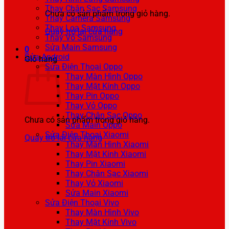
Thay Chân Sạc Samsung
Chưa có sản phẩm trong giỏ hàng.
Thay Camera Samsung
Thay Loa Samsung
Quay trở lại cửa hàng
Thay Vỏ Samsung
Sửa Main Samsung
0
Sửa Android
Giỏ hàng
Sửa Điện Thoại Oppo
Thay Màn Hình Oppo
Thay Mặt Kính Oppo
Thay Pin Oppo
Thay Vỏ Oppo
Thay Chân Sạc Oppo
Chưa có sản phẩm trong giỏ hàng.
Sửa Main Oppo
Sửa Điện Thoại Xiaomi
Quay trở lại cửa hàng
Thay Màn Hình Xiaomi
Thay Mặt Kính Xiaomi
Thay Pin Xiaomi
Thay Chân Sạc Xiaomi
Thay Vỏ Xiaomi
Sửa Main Xiaomi
Sửa Điện Thoại Vivo
Thay Màn Hình Vivo
Thay Mặt Kính Vivo