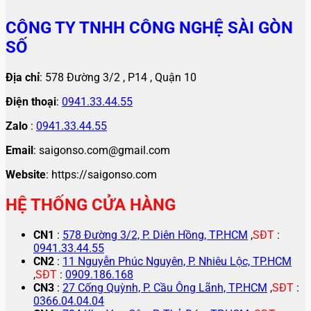
CÔNG TY TNHH CÔNG NGHỆ SÀI GÒN
SỐ
Địa chỉ
: 578 Đường 3/2 , P14 , Quận 10
Điện thoại
:
0941.33.44.55
Zalo
:
0941.33.44.55
Email
: saigonso.com@gmail.com
Website
: https://saigonso.com
HỆ THỐNG CỬA HÀNG
CN1
:
578 Đường 3/2, P. Diên Hồng, TP.HCM
,
SĐT
:
0941.33.44.55
CN2
:
11 Nguyễn Phúc Nguyên, P. Nhiêu Lộc, TP.HCM
,
SĐT
:
0909.186.168
CN3
:
27 Cống Quỳnh, P. Cầu Ông Lãnh, TP.HCM
,
SĐT
:
0366.04.04.04