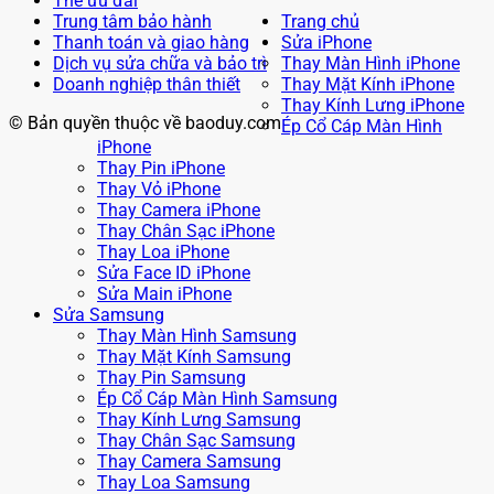
Thẻ ưu đãi
Trung tâm bảo hành
Trang chủ
Thanh toán và giao hàng
Sửa iPhone
Dịch vụ sửa chữa và bảo trì
Thay Màn Hình iPhone
Doanh nghiệp thân thiết
Thay Mặt Kính iPhone
Thay Kính Lưng iPhone
© Bản quyền thuộc về baoduy.com
Ép Cổ Cáp Màn Hình
iPhone
Thay Pin iPhone
Thay Vỏ iPhone
Thay Camera iPhone
Thay Chân Sạc iPhone
Thay Loa iPhone
Sửa Face ID iPhone
Sửa Main iPhone
Sửa Samsung
Thay Màn Hình Samsung
Thay Mặt Kính Samsung
Thay Pin Samsung
Ép Cổ Cáp Màn Hình Samsung
Thay Kính Lưng Samsung
Thay Chân Sạc Samsung
Thay Camera Samsung
Thay Loa Samsung