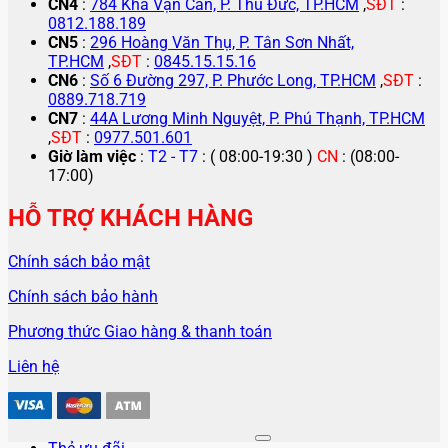
CN4
:
784 Kha Vạn Cân, P. Thủ Đức, TP.HCM
,
SĐT
:
0812.188.189
CN5
:
296 Hoàng Văn Thụ, P. Tân Sơn Nhất,
TP.HCM
,
SĐT
:
0845.15.15.16
CN6
:
Số 6 Đường 297, P. Phước Long, TP.HCM
,
SĐT
:
0889.718.719
CN7
:
44A Lương Minh Nguyệt, P. Phú Thạnh, TP.HCM
,
SĐT
:
0977.501.601
Giờ làm việc
:
T2 - T7
: ( 08:00-19:30 )
CN
: (08:00-
17:00)
HỖ TRỢ KHÁCH HÀNG
Chính sách bảo mật
Chính sách bảo hành
Phương thức Giao hàng & thanh toán
Liên hệ