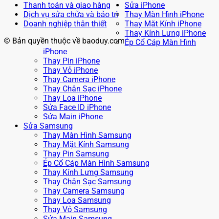
Thanh toán và giao hàng
Sửa iPhone
Dịch vụ sửa chữa và bảo trì
Thay Màn Hình iPhone
Doanh nghiệp thân thiết
Thay Mặt Kính iPhone
Thay Kính Lưng iPhone
© Bản quyền thuộc về baoduy.com
Ép Cổ Cáp Màn Hình
iPhone
Thay Pin iPhone
Thay Vỏ iPhone
Thay Camera iPhone
Thay Chân Sạc iPhone
Thay Loa iPhone
Sửa Face ID iPhone
Sửa Main iPhone
Sửa Samsung
Thay Màn Hình Samsung
Thay Mặt Kính Samsung
Thay Pin Samsung
Ép Cổ Cáp Màn Hình Samsung
Thay Kính Lưng Samsung
Thay Chân Sạc Samsung
Thay Camera Samsung
Thay Loa Samsung
Thay Vỏ Samsung
Sửa Main Samsung