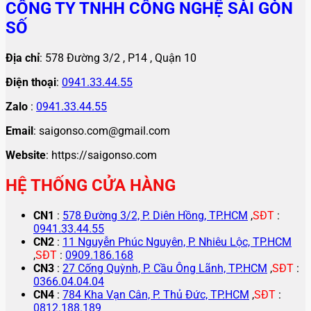
CÔNG TY TNHH CÔNG NGHỆ SÀI GÒN
SỐ
Địa chỉ
: 578 Đường 3/2 , P14 , Quận 10
Điện thoại
:
0941.33.44.55
Zalo
:
0941.33.44.55
Email
: saigonso.com@gmail.com
Website
: https://saigonso.com
HỆ THỐNG CỬA HÀNG
CN1
:
578 Đường 3/2, P. Diên Hồng, TP.HCM
,
SĐT
:
0941.33.44.55
CN2
:
11 Nguyễn Phúc Nguyên, P. Nhiêu Lộc, TP.HCM
,
SĐT
:
0909.186.168
CN3
:
27 Cống Quỳnh, P. Cầu Ông Lãnh, TP.HCM
,
SĐT
:
0366.04.04.04
CN4
:
784 Kha Vạn Cân, P. Thủ Đức, TP.HCM
,
SĐT
:
0812.188.189