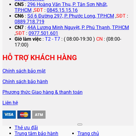
CN5
:
296 Hoàng Văn Thụ, P. Tân Sơn Nhất,
TP.HCM
,
SĐT
:
0845.15.15.16
CN6
:
Số 6 Đường 297, P. Phước Long, TP.HCM
,
SĐT
:
0889.718.719
CN7
:
44A Lương Minh Nguyệt, P. Phú Thạnh, TP.HCM
,
SĐT
:
0977.501.601
Giờ làm việc
:
T2 - T7
: ( 08:00-19:30 )
CN
: (08:00-
17:00)
HỖ TRỢ KHÁCH HÀNG
Chính sách bảo mật
Chính sách bảo hành
Phương thức Giao hàng & thanh toán
Liên hệ
Thẻ ưu đãi
Trung tâm bảo hành
Trang chủ