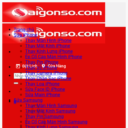
Bỏ
qua
nội
dung
Trang chủ
Sửa iPhone
Thay Màn Hình iPhone
Thay Mặt Kính iPhone
Thay Kính Lưng iPhone
Ép Cổ Cáp Màn Hình iPhone
Thay Pin iPhone
Đặt Lịch
Cửa Hàng
Thay Vỏ iPhone
Thay Camera iPhone
Tìm
Thay Chân Sạc iPhone
kiếm:
Thay Loa iPhone
Sửa Face ID iPhone
Sửa Main iPhone
Sửa Samsung
0
Thay Màn Hình Samsung
Thay Mặt Kính Samsung
Thay Pin Samsung
Ép Cổ Cáp Màn Hình Samsung
Thay Kính Lưng Samsung