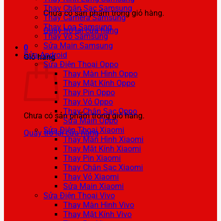
Thay Chân Sạc Samsung
Chưa có sản phẩm trong giỏ hàng.
Thay Camera Samsung
Thay Loa Samsung
Quay trở lại cửa hàng
Thay Vỏ Samsung
Sửa Main Samsung
0
Sửa Android
Giỏ hàng
Sửa Điện Thoại Oppo
Thay Màn Hình Oppo
Thay Mặt Kính Oppo
Thay Pin Oppo
Thay Vỏ Oppo
Thay Chân Sạc Oppo
Chưa có sản phẩm trong giỏ hàng.
Sửa Main Oppo
Sửa Điện Thoại Xiaomi
Quay trở lại cửa hàng
Thay Màn Hình Xiaomi
Thay Mặt Kính Xiaomi
Thay Pin Xiaomi
Thay Chân Sạc Xiaomi
Thay Vỏ Xiaomi
Sửa Main Xiaomi
Sửa Điện Thoại Vivo
Thay Màn Hình Vivo
Thay Mặt Kính Vivo