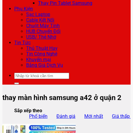
Thay Pin Tablet Samsung
Phụ Kiện
Sạc Laptop
Cable Kết Nối
Chuột Máy Tính
HUB Chuyển Đổi
USB/ Thẻ Nhớ
Tin Tức
Thủ Thuật Hay
Tin Công Nghệ
Khuyến mại
Bảng Giá Dịch Vụ
Tìm
kiếm:
thay màn hình samsung a42 ở quận 2
Sắp xếp theo
Phổ biến
Đánh giá
Mới nhất
Giá thấp 