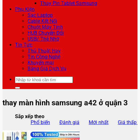
Thay Pin Tablet Samsung
Phụ Kiện
Sạc Laptop
Cable Kết Nối
Chuột Máy Tính
HUB Chuyển Đổi
USB/ Thẻ Nhớ
Tin Tức
Thủ Thuật Hay
Tin Công Nghệ
Khuyến mại
Bảng Giá Dịch Vụ
Tìm
kiếm:
thay màn hình samsung a42 ở quận 3
Sắp xếp theo
Phổ biến
Đánh giá
Mới nhất
Giá thấp 