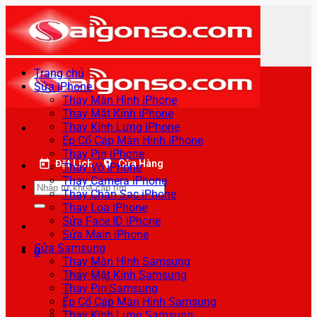
Bỏ
qua
nội
dung
Trang chủ
Sửa iPhone
Thay Màn Hình iPhone
Thay Mặt Kính iPhone
Thay Kính Lưng iPhone
Ép Cổ Cáp Màn Hình iPhone
Thay Pin iPhone
Đặt Lịch
Cửa Hàng
Thay Vỏ iPhone
Thay Camera iPhone
Tìm
Thay Chân Sạc iPhone
kiếm:
Thay Loa iPhone
Sửa Face ID iPhone
Sửa Main iPhone
Sửa Samsung
0
Thay Màn Hình Samsung
Thay Mặt Kính Samsung
Thay Pin Samsung
Ép Cổ Cáp Màn Hình Samsung
Thay Kính Lưng Samsung