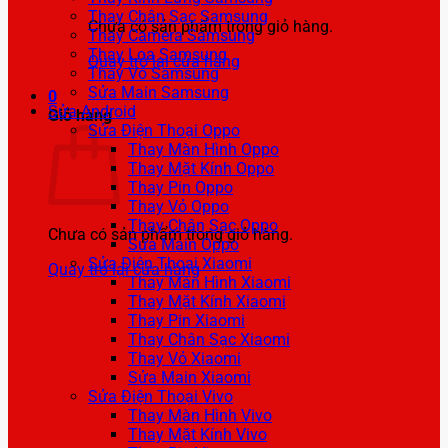
Thay Chân Sạc Samsung
Chưa có sản phẩm trong giỏ hàng.
Thay Camera Samsung
Thay Loa Samsung
Quay trở lại cửa hàng
Thay Vỏ Samsung
Sửa Main Samsung
0
Sửa Android
Giỏ hàng
Sửa Điện Thoại Oppo
Thay Màn Hình Oppo
Thay Mặt Kính Oppo
Thay Pin Oppo
Thay Vỏ Oppo
Thay Chân Sạc Oppo
Chưa có sản phẩm trong giỏ hàng.
Sửa Main Oppo
Sửa Điện Thoại Xiaomi
Quay trở lại cửa hàng
Thay Màn Hình Xiaomi
Thay Mặt Kính Xiaomi
Thay Pin Xiaomi
Thay Chân Sạc Xiaomi
Thay Vỏ Xiaomi
Sửa Main Xiaomi
Sửa Điện Thoại Vivo
Thay Màn Hình Vivo
Thay Mặt Kính Vivo