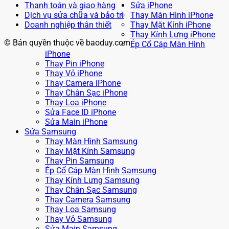
Thanh toán và giao hàng
Sửa iPhone
Dịch vụ sửa chữa và bảo trì
Thay Màn Hình iPhone
Doanh nghiệp thân thiết
Thay Mặt Kính iPhone
Thay Kính Lưng iPhone
© Bản quyền thuộc về baoduy.com
Ép Cổ Cáp Màn Hình
iPhone
Thay Pin iPhone
Thay Vỏ iPhone
Thay Camera iPhone
Thay Chân Sạc iPhone
Thay Loa iPhone
Sửa Face ID iPhone
Sửa Main iPhone
Sửa Samsung
Thay Màn Hình Samsung
Thay Mặt Kính Samsung
Thay Pin Samsung
Ép Cổ Cáp Màn Hình Samsung
Thay Kính Lưng Samsung
Thay Chân Sạc Samsung
Thay Camera Samsung
Thay Loa Samsung
Thay Vỏ Samsung
Sửa Main Samsung