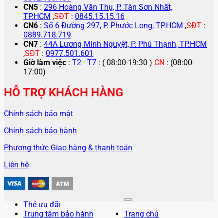
CN5
:
296 Hoàng Văn Thụ, P. Tân Sơn Nhất,
TP.HCM
,
SĐT
:
0845.15.15.16
CN6
:
Số 6 Đường 297, P. Phước Long, TP.HCM
,
SĐT
:
0889.718.719
CN7
:
44A Lương Minh Nguyệt, P. Phú Thạnh, TP.HCM
,
SĐT
:
0977.501.601
Giờ làm việc
:
T2 - T7
: ( 08:00-19:30 )
CN
: (08:00-
17:00)
HỖ TRỢ KHÁCH HÀNG
Chính sách bảo mật
Chính sách bảo hành
Phương thức Giao hàng & thanh toán
Liên hệ
Thẻ ưu đãi
Trung tâm bảo hành
Trang chủ