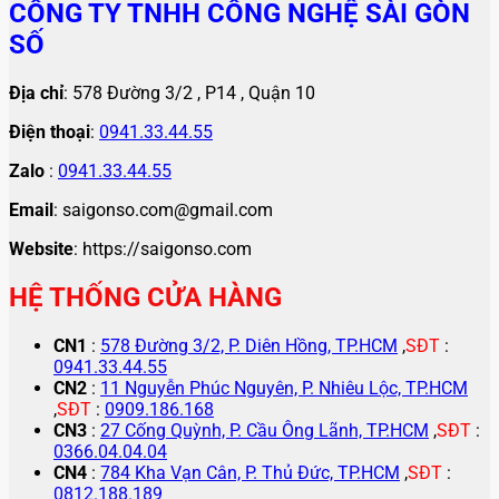
CÔNG TY TNHH CÔNG NGHỆ SÀI GÒN
SỐ
Địa chỉ
: 578 Đường 3/2 , P14 , Quận 10
Điện thoại
:
0941.33.44.55
Zalo
:
0941.33.44.55
Email
: saigonso.com@gmail.com
Website
: https://saigonso.com
HỆ THỐNG CỬA HÀNG
CN1
:
578 Đường 3/2, P. Diên Hồng, TP.HCM
,
SĐT
:
0941.33.44.55
CN2
:
11 Nguyễn Phúc Nguyên, P. Nhiêu Lộc, TP.HCM
,
SĐT
:
0909.186.168
CN3
:
27 Cống Quỳnh, P. Cầu Ông Lãnh, TP.HCM
,
SĐT
:
0366.04.04.04
CN4
:
784 Kha Vạn Cân, P. Thủ Đức, TP.HCM
,
SĐT
:
0812.188.189