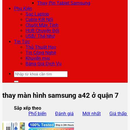
Thay Pin Tablet Samsung
Phụ Kiện
Sạc Laptop
Cable Kết Nối
Chuột Máy Tính
HUB Chuyển Đổi
USB/ Thẻ Nhớ
Tin Tức
Thủ Thuật Hay
Tin Công Nghệ
Khuyến mại
Bảng Giá Dịch Vụ
Tìm
kiếm:
thay màn hình samsung a42 ở quận 7
Sắp xếp theo
Phổ biến
Đánh giá
Mới nhất
Giá thấp 