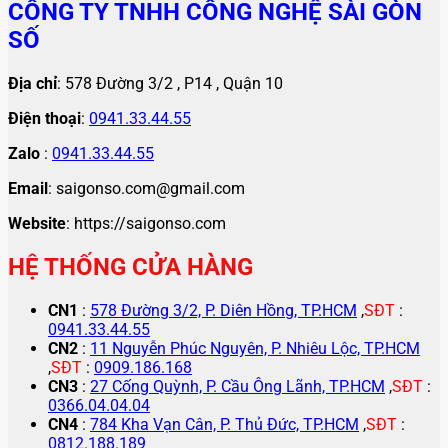
CÔNG TY TNHH CÔNG NGHỆ SÀI GÒN
SỐ
Địa chỉ
: 578 Đường 3/2 , P14 , Quận 10
Điện thoại
:
0941.33.44.55
Zalo
:
0941.33.44.55
Email
: saigonso.com@gmail.com
Website
: https://saigonso.com
HỆ THỐNG CỬA HÀNG
CN1
:
578 Đường 3/2, P. Diên Hồng, TP.HCM
,
SĐT
:
0941.33.44.55
CN2
:
11 Nguyễn Phúc Nguyên, P. Nhiêu Lộc, TP.HCM
,
SĐT
:
0909.186.168
CN3
:
27 Cống Quỳnh, P. Cầu Ông Lãnh, TP.HCM
,
SĐT
:
0366.04.04.04
CN4
:
784 Kha Vạn Cân, P. Thủ Đức, TP.HCM
,
SĐT
:
0812.188.189