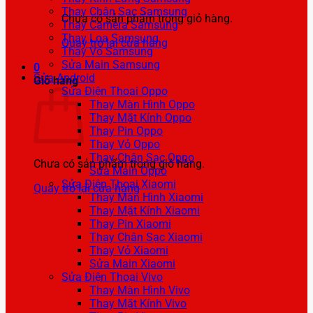
Thay Chân Sạc Samsung
Chưa có sản phẩm trong giỏ hàng.
Thay Camera Samsung
Thay Loa Samsung
Quay trở lại cửa hàng
Thay Vỏ Samsung
Sửa Main Samsung
0
Sửa Android
Giỏ hàng
Sửa Điện Thoại Oppo
Thay Màn Hình Oppo
Thay Mặt Kính Oppo
Thay Pin Oppo
Thay Vỏ Oppo
Thay Chân Sạc Oppo
Chưa có sản phẩm trong giỏ hàng.
Sửa Main Oppo
Sửa Điện Thoại Xiaomi
Quay trở lại cửa hàng
Thay Màn Hình Xiaomi
Thay Mặt Kính Xiaomi
Thay Pin Xiaomi
Thay Chân Sạc Xiaomi
Thay Vỏ Xiaomi
Sửa Main Xiaomi
Sửa Điện Thoại Vivo
Thay Màn Hình Vivo
Thay Mặt Kính Vivo