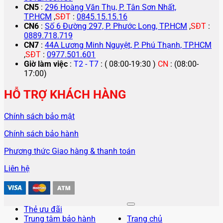
CN5
:
296 Hoàng Văn Thụ, P. Tân Sơn Nhất,
TP.HCM
,
SĐT
:
0845.15.15.16
CN6
:
Số 6 Đường 297, P. Phước Long, TP.HCM
,
SĐT
:
0889.718.719
CN7
:
44A Lương Minh Nguyệt, P. Phú Thạnh, TP.HCM
,
SĐT
:
0977.501.601
Giờ làm việc
:
T2 - T7
: ( 08:00-19:30 )
CN
: (08:00-
17:00)
HỖ TRỢ KHÁCH HÀNG
Chính sách bảo mật
Chính sách bảo hành
Phương thức Giao hàng & thanh toán
Liên hệ
Thẻ ưu đãi
Trung tâm bảo hành
Trang chủ