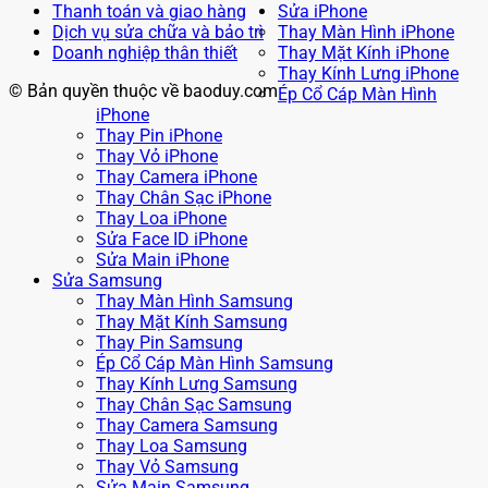
Thanh toán và giao hàng
Sửa iPhone
Dịch vụ sửa chữa và bảo trì
Thay Màn Hình iPhone
Doanh nghiệp thân thiết
Thay Mặt Kính iPhone
Thay Kính Lưng iPhone
© Bản quyền thuộc về baoduy.com
Ép Cổ Cáp Màn Hình
iPhone
Thay Pin iPhone
Thay Vỏ iPhone
Thay Camera iPhone
Thay Chân Sạc iPhone
Thay Loa iPhone
Sửa Face ID iPhone
Sửa Main iPhone
Sửa Samsung
Thay Màn Hình Samsung
Thay Mặt Kính Samsung
Thay Pin Samsung
Ép Cổ Cáp Màn Hình Samsung
Thay Kính Lưng Samsung
Thay Chân Sạc Samsung
Thay Camera Samsung
Thay Loa Samsung
Thay Vỏ Samsung
Sửa Main Samsung