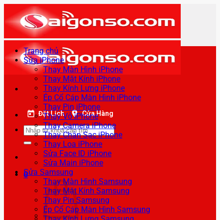
Bỏ
qua
nội
dung
Trang chủ
Sửa iPhone
Thay Màn Hình iPhone
Thay Mặt Kính iPhone
Thay Kính Lưng iPhone
Ép Cổ Cáp Màn Hình iPhone
Thay Pin iPhone
Đặt Lịch
Cửa Hàng
Thay Vỏ iPhone
Thay Camera iPhone
Tìm
Thay Chân Sạc iPhone
kiếm:
Thay Loa iPhone
Sửa Face ID iPhone
Sửa Main iPhone
Sửa Samsung
0
Thay Màn Hình Samsung
Thay Mặt Kính Samsung
Thay Pin Samsung
Ép Cổ Cáp Màn Hình Samsung
Thay Kính Lưng Samsung