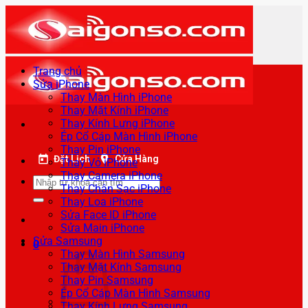
Bỏ
qua
nội
dung
Trang chủ
Sửa iPhone
Thay Màn Hình iPhone
Thay Mặt Kính iPhone
Thay Kính Lưng iPhone
Ép Cổ Cáp Màn Hình iPhone
Thay Pin iPhone
Đặt Lịch
Cửa Hàng
Thay Vỏ iPhone
Thay Camera iPhone
Tìm
Thay Chân Sạc iPhone
kiếm:
Thay Loa iPhone
Sửa Face ID iPhone
Sửa Main iPhone
Sửa Samsung
0
Thay Màn Hình Samsung
Thay Mặt Kính Samsung
Thay Pin Samsung
Ép Cổ Cáp Màn Hình Samsung
Thay Kính Lưng Samsung