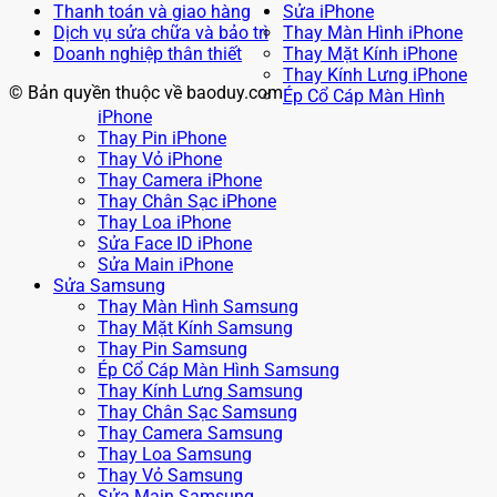
Thanh toán và giao hàng
Sửa iPhone
Dịch vụ sửa chữa và bảo trì
Thay Màn Hình iPhone
Doanh nghiệp thân thiết
Thay Mặt Kính iPhone
Thay Kính Lưng iPhone
© Bản quyền thuộc về baoduy.com
Ép Cổ Cáp Màn Hình
iPhone
Thay Pin iPhone
Thay Vỏ iPhone
Thay Camera iPhone
Thay Chân Sạc iPhone
Thay Loa iPhone
Sửa Face ID iPhone
Sửa Main iPhone
Sửa Samsung
Thay Màn Hình Samsung
Thay Mặt Kính Samsung
Thay Pin Samsung
Ép Cổ Cáp Màn Hình Samsung
Thay Kính Lưng Samsung
Thay Chân Sạc Samsung
Thay Camera Samsung
Thay Loa Samsung
Thay Vỏ Samsung
Sửa Main Samsung