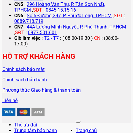
CN5
:
296 Hoàng Văn Thụ, P. Tân Sơn Nhất,
TP.HCM
,
SĐT
:
0845.15.15.16
CN6
:
Số 6 Đường 297, P. Phước Long, TP.HCM
,
SĐT
:
0889.718.719
CN7
:
44A Lương Minh Nguyệt, P. Phú Thạnh, TP.HCM
,
SĐT
:
0977.501.601
Giờ làm việc
:
T2 - T7
: ( 08:00-19:30 )
CN
: (08:00-
17:00)
HỖ TRỢ KHÁCH HÀNG
Chính sách bảo mật
Chính sách bảo hành
Phương thức Giao hàng & thanh toán
Liên hệ
Thẻ ưu đãi
Trung tâm bảo hành
Trang chủ