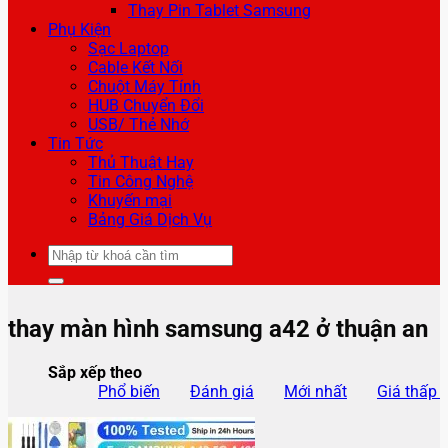
Thay Pin Tablet Samsung
Phụ Kiện
Sạc Laptop
Cable Kết Nối
Chuột Máy Tính
HUB Chuyển Đổi
USB/ Thẻ Nhớ
Tin Tức
Thủ Thuật Hay
Tin Công Nghệ
Khuyến mại
Bảng Giá Dịch Vụ
Tìm
kiếm:
thay màn hình samsung a42 ở thuận an
Sắp xếp theo
Phổ biến
Đánh giá
Mới nhất
Giá thấp 