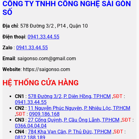
CÔNG TY TNHH CÔNG NGHỆ SÀI GÒN
SỐ
Địa chỉ
: 578 Đường 3/2 , P14 , Quận 10
Điện thoại
:
0941.33.44.55
Zalo
:
0941.33.44.55
Email
: saigonso.com@gmail.com
Website
: https://saigonso.com
HỆ THỐNG CỬA HÀNG
CN1
:
578 Đường 3/2, P. Diên Hồng, TP.HCM
,
SĐT
:
0941.33.44.55
CN2
:
11 Nguyễn Phúc Nguyên, P. Nhiêu Lộc, TP.HCM
,
SĐT
:
0909.186.168
CN3
:
27 Cống Quỳnh, P. Cầu Ông Lãnh, TP.HCM
,
SĐT
:
0366.04.04.04
CN4
:
784 Kha Vạn Cân, P. Thủ Đức, TP.HCM
,
SĐT
:
0812.188.189