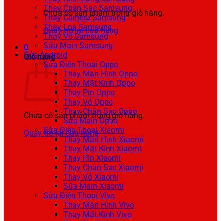
Thay Chân Sạc Samsung
Chưa có sản phẩm trong giỏ hàng.
Thay Camera Samsung
Thay Loa Samsung
Quay trở lại cửa hàng
Thay Vỏ Samsung
Sửa Main Samsung
0
Sửa Android
Giỏ hàng
Sửa Điện Thoại Oppo
Thay Màn Hình Oppo
Thay Mặt Kính Oppo
Thay Pin Oppo
Thay Vỏ Oppo
Thay Chân Sạc Oppo
Chưa có sản phẩm trong giỏ hàng.
Sửa Main Oppo
Sửa Điện Thoại Xiaomi
Quay trở lại cửa hàng
Thay Màn Hình Xiaomi
Thay Mặt Kính Xiaomi
Thay Pin Xiaomi
Thay Chân Sạc Xiaomi
Thay Vỏ Xiaomi
Sửa Main Xiaomi
Sửa Điện Thoại Vivo
Thay Màn Hình Vivo
Thay Mặt Kính Vivo