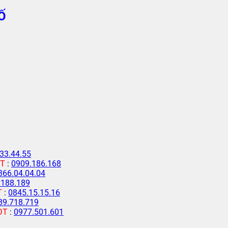
Ố
33.44.55
T
:
0909.186.168
366.04.04.04
.188.189
T
:
0845.15.15.16
89.718.719
ĐT
:
0977.501.601