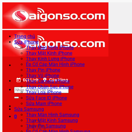
Bỏ
qua
nội
dung
Trang chủ
Sửa iPhone
Thay Màn Hình iPhone
Thay Mặt Kính iPhone
Thay Kính Lưng iPhone
Ép Cổ Cáp Màn Hình iPhone
Thay Pin iPhone
Thay Vỏ iPhone
Đặt Lịch
Cửa Hàng
Thay Camera iPhone
Thay Chân Sạc iPhone
Tìm
Thay Loa iPhone
kiếm:
Sửa Face ID iPhone
Sửa Main iPhone
Sửa Samsung
Thay Màn Hình Samsung
0
Thay Mặt Kính Samsung
Thay Pin Samsung
Ép Cổ Cáp Màn Hình Samsung