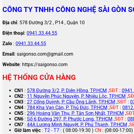
CÔNG TY TNHH CÔNG NGHỆ SÀI GÒN S
Địa chỉ
: 578 Đường 3/2 , P14 , Quận 10
Điện thoại
:
0941.33.44.55
Zalo
:
0941.33.44.55
Email
: saigonso.com@gmail.com
Website
: https://saigonso.com
HỆ THỐNG CỬA HÀNG
CN1
:
578 Đường 3/2, P. Diên Hồng, TP.HCM
,
SĐT
:
0941.
CN2
:
11 Nguyễn Phúc Nguyên, P. Nhiêu Lộc, TP.HCM
,
SĐ
CN3
:
27 Cống Quỳnh, P. Cầu Ông Lãnh, TP.HCM
,
SĐT
:
0
CN4
:
784 Kha Vạn Cân, P. Thủ Đức, TP.HCM
,
SĐT
:
0812
CN5
:
296 Hoàng Văn Thụ, P. Tân Sơn Nhất, TP.HCM
,
SĐ
CN6
:
Số 6 Đường 297, P. Phước Long, TP.HCM
,
SĐT
:
08
CN7
:
44A Lương Minh Nguyệt, P. Phú Thạnh, TP.HCM
,
S
Giờ làm việc
:
T2 - T7
: ( 08:00-19:30 )
CN
: (08:00-17:00)