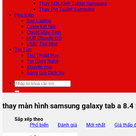
Thay Mặt Kính Tablet Samsung
Thay Pin Tablet Samsung
Phụ Kiện
Sạc Laptop
Cable Kết Nối
Chuột Máy Tính
HUB Chuyển Đổi
USB/ Thẻ Nhớ
Tin Tức
Thủ Thuật Hay
Tin Công Nghệ
Khuyến mại
Bảng Giá Dịch Vụ
Tìm
kiếm:
thay màn hình samsung galaxy tab a 8.4
Sắp xếp theo
Phổ biến
Đánh giá
Mới nhất
Giá thấp 