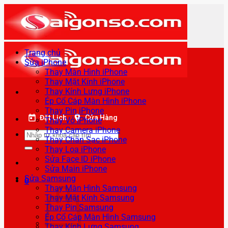
Bỏ
qua
nội
dung
Trang chủ
Sửa iPhone
Thay Màn Hình iPhone
Thay Mặt Kính iPhone
Thay Kính Lưng iPhone
Ép Cổ Cáp Màn Hình iPhone
Thay Pin iPhone
Đặt Lịch
Cửa Hàng
Thay Vỏ iPhone
Thay Camera iPhone
Tìm
Thay Chân Sạc iPhone
kiếm:
Thay Loa iPhone
Sửa Face ID iPhone
Sửa Main iPhone
Sửa Samsung
0
Thay Màn Hình Samsung
Thay Mặt Kính Samsung
Thay Pin Samsung
Ép Cổ Cáp Màn Hình Samsung
Thay Kính Lưng Samsung