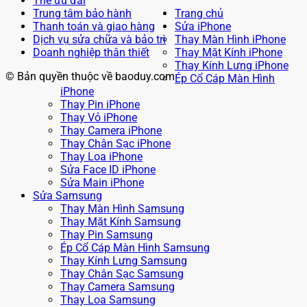
Thẻ ưu đãi
Trung tâm bảo hành
Trang chủ
Thanh toán và giao hàng
Sửa iPhone
Dịch vụ sửa chữa và bảo trì
Thay Màn Hình iPhone
Doanh nghiệp thân thiết
Thay Mặt Kính iPhone
Thay Kính Lưng iPhone
© Bản quyền thuộc về baoduy.com
Ép Cổ Cáp Màn Hình
iPhone
Thay Pin iPhone
Thay Vỏ iPhone
Thay Camera iPhone
Thay Chân Sạc iPhone
Thay Loa iPhone
Sửa Face ID iPhone
Sửa Main iPhone
Sửa Samsung
Thay Màn Hình Samsung
Thay Mặt Kính Samsung
Thay Pin Samsung
Ép Cổ Cáp Màn Hình Samsung
Thay Kính Lưng Samsung
Thay Chân Sạc Samsung
Thay Camera Samsung
Thay Loa Samsung