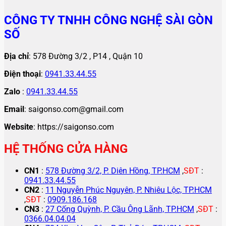
CÔNG TY TNHH CÔNG NGHỆ SÀI GÒN
SỐ
Địa chỉ
: 578 Đường 3/2 , P14 , Quận 10
Điện thoại
:
0941.33.44.55
Zalo
:
0941.33.44.55
Email
: saigonso.com@gmail.com
Website
: https://saigonso.com
HỆ THỐNG CỬA HÀNG
CN1
:
578 Đường 3/2, P. Diên Hồng, TP.HCM
,
SĐT
:
0941.33.44.55
CN2
:
11 Nguyễn Phúc Nguyên, P. Nhiêu Lộc, TP.HCM
,
SĐT
:
0909.186.168
CN3
:
27 Cống Quỳnh, P. Cầu Ông Lãnh, TP.HCM
,
SĐT
:
0366.04.04.04