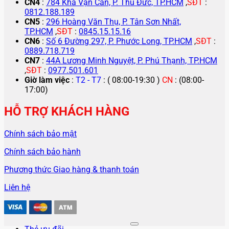
CN4
:
784 Kha Vạn Cân, P. Thủ Đức, TP.HCM
,
SĐT
:
0812.188.189
CN5
:
296 Hoàng Văn Thụ, P. Tân Sơn Nhất,
TP.HCM
,
SĐT
:
0845.15.15.16
CN6
:
Số 6 Đường 297, P. Phước Long, TP.HCM
,
SĐT
:
0889.718.719
CN7
:
44A Lương Minh Nguyệt, P. Phú Thạnh, TP.HCM
,
SĐT
:
0977.501.601
Giờ làm việc
:
T2 - T7
: ( 08:00-19:30 )
CN
: (08:00-
17:00)
HỖ TRỢ KHÁCH HÀNG
Chính sách bảo mật
Chính sách bảo hành
Phương thức Giao hàng & thanh toán
Liên hệ