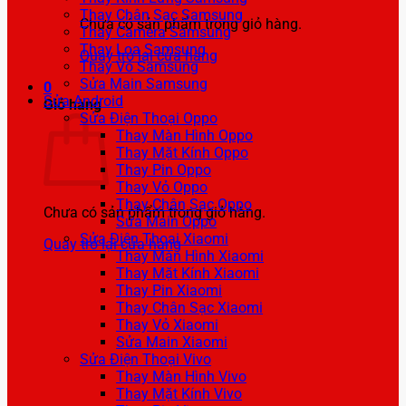
Thay Chân Sạc Samsung
Chưa có sản phẩm trong giỏ hàng.
Thay Camera Samsung
Thay Loa Samsung
Quay trở lại cửa hàng
Thay Vỏ Samsung
Sửa Main Samsung
0
Sửa Android
Giỏ hàng
Sửa Điện Thoại Oppo
Thay Màn Hình Oppo
Thay Mặt Kính Oppo
Thay Pin Oppo
Thay Vỏ Oppo
Thay Chân Sạc Oppo
Chưa có sản phẩm trong giỏ hàng.
Sửa Main Oppo
Sửa Điện Thoại Xiaomi
Quay trở lại cửa hàng
Thay Màn Hình Xiaomi
Thay Mặt Kính Xiaomi
Thay Pin Xiaomi
Thay Chân Sạc Xiaomi
Thay Vỏ Xiaomi
Sửa Main Xiaomi
Sửa Điện Thoại Vivo
Thay Màn Hình Vivo
Thay Mặt Kính Vivo