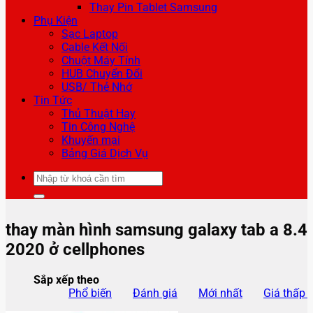
Thay Pin Tablet Samsung
Phụ Kiện
Sạc Laptop
Cable Kết Nối
Chuột Máy Tính
HUB Chuyển Đổi
USB/ Thẻ Nhớ
Tin Tức
Thủ Thuật Hay
Tin Công Nghệ
Khuyến mại
Bảng Giá Dịch Vụ
Tìm
kiếm:
thay màn hình samsung galaxy tab a 8.4
2020 ở cellphones
Sắp xếp theo
Phổ biến
Đánh giá
Mới nhất
Giá thấp 