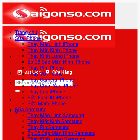
Bỏ
qua
nội
dung
Trang chủ
Sửa iPhone
Thay Màn Hình iPhone
Thay Mặt Kính iPhone
Thay Kính Lưng iPhone
Ép Cổ Cáp Màn Hình iPhone
Thay Pin iPhone
Đặt Lịch
Cửa Hàng
Thay Vỏ iPhone
Thay Camera iPhone
Tìm
Thay Chân Sạc iPhone
kiếm:
Thay Loa iPhone
Sửa Face ID iPhone
Sửa Main iPhone
Sửa Samsung
0
Thay Màn Hình Samsung
Thay Mặt Kính Samsung
Thay Pin Samsung
Ép Cổ Cáp Màn Hình Samsung
Thay Kính Lưng Samsung