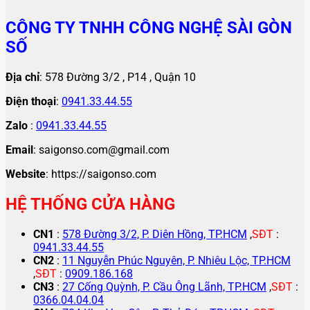
CÔNG TY TNHH CÔNG NGHỆ SÀI GÒN
SỐ
Địa chỉ
: 578 Đường 3/2 , P14 , Quận 10
Điện thoại
:
0941.33.44.55
Zalo
:
0941.33.44.55
Email
: saigonso.com@gmail.com
Website
: https://saigonso.com
HỆ THỐNG CỬA HÀNG
CN1
:
578 Đường 3/2, P. Diên Hồng, TP.HCM
,
SĐT
:
0941.33.44.55
CN2
:
11 Nguyễn Phúc Nguyên, P. Nhiêu Lộc, TP.HCM
,
SĐT
:
0909.186.168
CN3
:
27 Cống Quỳnh, P. Cầu Ông Lãnh, TP.HCM
,
SĐT
:
0366.04.04.04