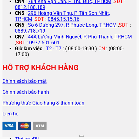
CN4
:
784 Kha Vạn Cân, P. Thủ Đức, TP.HCM
,
SĐT
:
0812.188.189
CN5
:
296 Hoàng Văn Thụ, P. Tân Sơn Nhất,
TP.HCM
,
SĐT
:
0845.15.15.16
CN6
:
Số 6 Đường 297, P. Phước Long, TP.HCM
,
SĐT
:
0889.718.719
CN7
:
44A Lương Minh Nguyệt, P. Phú Thạnh, TP.HCM
,
SĐT
:
0977.501.601
Giờ làm việc
:
T2 - T7
: ( 08:00-19:30 )
CN
: (08:00-
17:00)
HỖ TRỢ KHÁCH HÀNG
Chính sách bảo mật
Chính sách bảo hành
Phương thức Giao hàng & thanh toán
Liên hệ