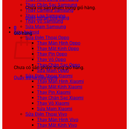
Thay Chân Sạc Samsung
Chưa có sản phẩm trong giỏ hàng.
Thay Camera Samsung
Thay Loa Samsung
Quay trở lại cửa hàng
Thay Vỏ Samsung
Sửa Main Samsung
0
Sửa Android
Giỏ hàng
Sửa Điện Thoại Oppo
Thay Màn Hình Oppo
Thay Mặt Kính Oppo
Thay Pin Oppo
Thay Vỏ Oppo
Thay Chân Sạc Oppo
Chưa có sản phẩm trong giỏ hàng.
Sửa Main Oppo
Sửa Điện Thoại Xiaomi
Quay trở lại cửa hàng
Thay Màn Hình Xiaomi
Thay Mặt Kính Xiaomi
Thay Pin Xiaomi
Thay Chân Sạc Xiaomi
Thay Vỏ Xiaomi
Sửa Main Xiaomi
Sửa Điện Thoại Vivo
Thay Màn Hình Vivo
Thay Mặt Kính Vivo