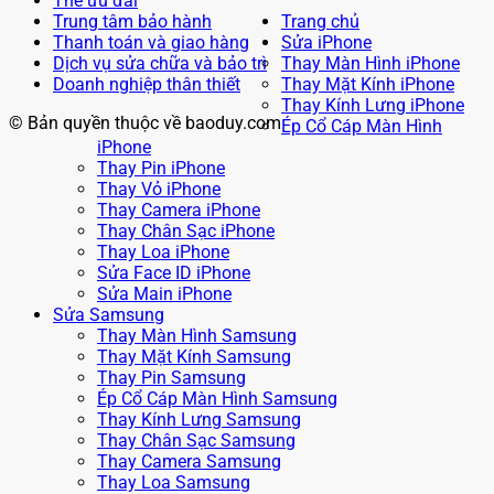
Thẻ ưu đãi
Trung tâm bảo hành
Trang chủ
Thanh toán và giao hàng
Sửa iPhone
Dịch vụ sửa chữa và bảo trì
Thay Màn Hình iPhone
Doanh nghiệp thân thiết
Thay Mặt Kính iPhone
Thay Kính Lưng iPhone
© Bản quyền thuộc về baoduy.com
Ép Cổ Cáp Màn Hình
iPhone
Thay Pin iPhone
Thay Vỏ iPhone
Thay Camera iPhone
Thay Chân Sạc iPhone
Thay Loa iPhone
Sửa Face ID iPhone
Sửa Main iPhone
Sửa Samsung
Thay Màn Hình Samsung
Thay Mặt Kính Samsung
Thay Pin Samsung
Ép Cổ Cáp Màn Hình Samsung
Thay Kính Lưng Samsung
Thay Chân Sạc Samsung
Thay Camera Samsung
Thay Loa Samsung