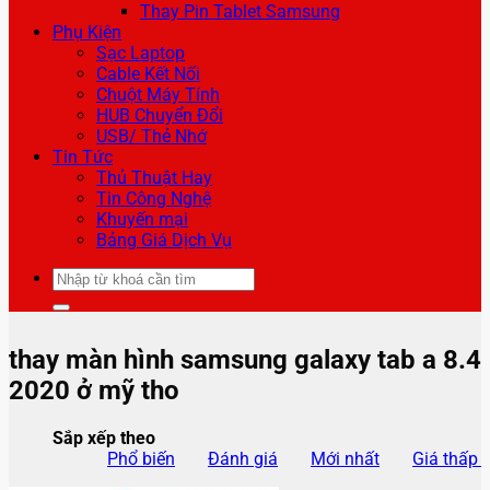
Thay Pin Tablet Samsung
Phụ Kiện
Sạc Laptop
Cable Kết Nối
Chuột Máy Tính
HUB Chuyển Đổi
USB/ Thẻ Nhớ
Tin Tức
Thủ Thuật Hay
Tin Công Nghệ
Khuyến mại
Bảng Giá Dịch Vụ
Tìm
kiếm:
thay màn hình samsung galaxy tab a 8.4
2020 ở mỹ tho
Sắp xếp theo
Phổ biến
Đánh giá
Mới nhất
Giá thấp 