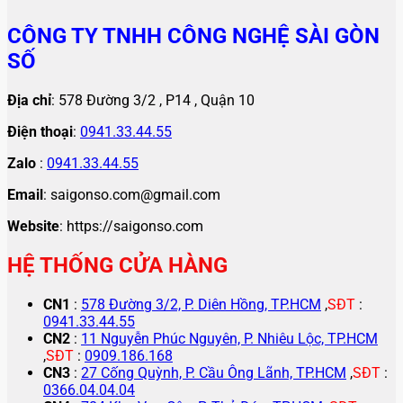
CÔNG TY TNHH CÔNG NGHỆ SÀI GÒN
SỐ
Địa chỉ
: 578 Đường 3/2 , P14 , Quận 10
Điện thoại
:
0941.33.44.55
Zalo
:
0941.33.44.55
Email
: saigonso.com@gmail.com
Website
: https://saigonso.com
HỆ THỐNG CỬA HÀNG
CN1
:
578 Đường 3/2, P. Diên Hồng, TP.HCM
,
SĐT
:
0941.33.44.55
CN2
:
11 Nguyễn Phúc Nguyên, P. Nhiêu Lộc, TP.HCM
,
SĐT
:
0909.186.168
CN3
:
27 Cống Quỳnh, P. Cầu Ông Lãnh, TP.HCM
,
SĐT
:
0366.04.04.04