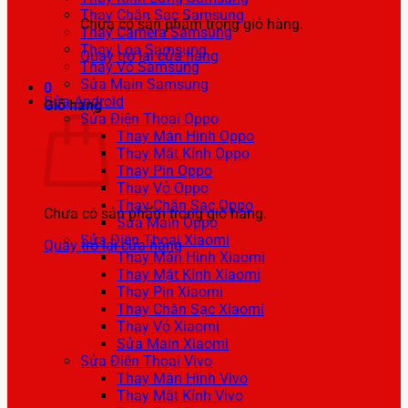
Thay Chân Sạc Samsung
Chưa có sản phẩm trong giỏ hàng.
Thay Camera Samsung
Thay Loa Samsung
Quay trở lại cửa hàng
Thay Vỏ Samsung
Sửa Main Samsung
0
Sửa Android
Giỏ hàng
Sửa Điện Thoại Oppo
Thay Màn Hình Oppo
Thay Mặt Kính Oppo
Thay Pin Oppo
Thay Vỏ Oppo
Thay Chân Sạc Oppo
Chưa có sản phẩm trong giỏ hàng.
Sửa Main Oppo
Sửa Điện Thoại Xiaomi
Quay trở lại cửa hàng
Thay Màn Hình Xiaomi
Thay Mặt Kính Xiaomi
Thay Pin Xiaomi
Thay Chân Sạc Xiaomi
Thay Vỏ Xiaomi
Sửa Main Xiaomi
Sửa Điện Thoại Vivo
Thay Màn Hình Vivo
Thay Mặt Kính Vivo