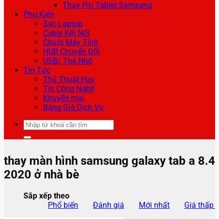
Thay Pin Tablet Samsung
Phụ Kiện
Sạc Laptop
Cable Kết Nối
Chuột Máy Tính
HUB Chuyển Đổi
USB/ Thẻ Nhớ
Tin Tức
Thủ Thuật Hay
Tin Công Nghệ
Khuyến mại
Bảng Giá Dịch Vụ
Tìm
kiếm:
thay màn hình samsung galaxy tab a 8.4
2020 ở nhà bè
Sắp xếp theo
Phổ biến
Đánh giá
Mới nhất
Giá thấp 