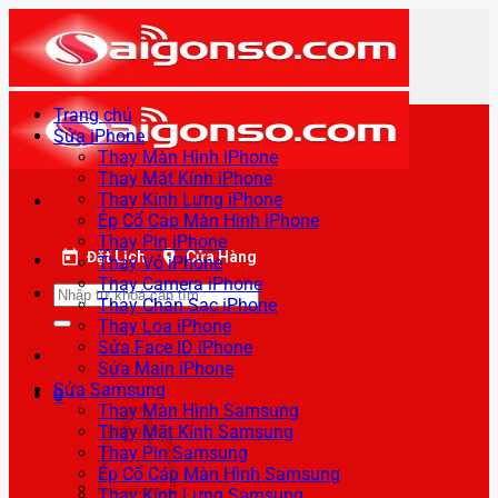
Bỏ
qua
nội
dung
Trang chủ
Sửa iPhone
Thay Màn Hình iPhone
Thay Mặt Kính iPhone
Thay Kính Lưng iPhone
Ép Cổ Cáp Màn Hình iPhone
Thay Pin iPhone
Đặt Lịch
Cửa Hàng
Thay Vỏ iPhone
Thay Camera iPhone
Tìm
Thay Chân Sạc iPhone
kiếm:
Thay Loa iPhone
Sửa Face ID iPhone
Sửa Main iPhone
Sửa Samsung
0
Thay Màn Hình Samsung
Thay Mặt Kính Samsung
Thay Pin Samsung
Ép Cổ Cáp Màn Hình Samsung
Thay Kính Lưng Samsung