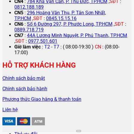
CN4
:
784 Kha Vạn Cân, P. Thủ Đức, TP.HCM
,
SĐT
:
0812.188.189
CN5
:
296 Hoàng Văn Thụ, P. Tân Sơn Nhất,
TP.HCM
,
SĐT
:
0845.15.15.16
CN6
:
Số 6 Đường 297, P. Phước Long, TP.HCM
,
SĐT
:
0889.718.719
CN7
:
44A Lương Minh Nguyệt, P. Phú Thạnh, TP.HCM
,
SĐT
:
0977.501.601
Giờ làm việc
:
T2 - T7
: ( 08:00-19:30 )
CN
: (08:00-
17:00)
HỖ TRỢ KHÁCH HÀNG
Chính sách bảo mật
Chính sách bảo hành
Phương thức Giao hàng & thanh toán
Liên hệ