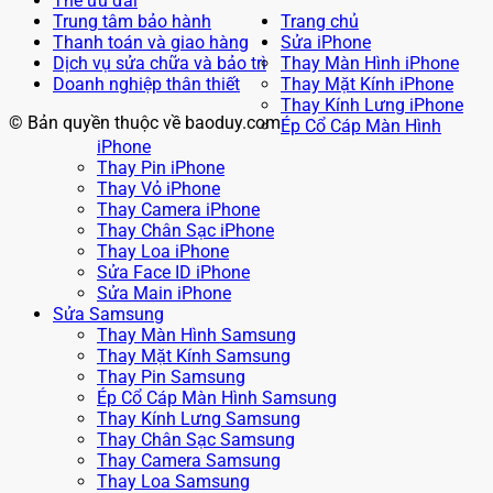
Thẻ ưu đãi
Trung tâm bảo hành
Trang chủ
Thanh toán và giao hàng
Sửa iPhone
Dịch vụ sửa chữa và bảo trì
Thay Màn Hình iPhone
Doanh nghiệp thân thiết
Thay Mặt Kính iPhone
Thay Kính Lưng iPhone
© Bản quyền thuộc về baoduy.com
Ép Cổ Cáp Màn Hình
iPhone
Thay Pin iPhone
Thay Vỏ iPhone
Thay Camera iPhone
Thay Chân Sạc iPhone
Thay Loa iPhone
Sửa Face ID iPhone
Sửa Main iPhone
Sửa Samsung
Thay Màn Hình Samsung
Thay Mặt Kính Samsung
Thay Pin Samsung
Ép Cổ Cáp Màn Hình Samsung
Thay Kính Lưng Samsung
Thay Chân Sạc Samsung
Thay Camera Samsung
Thay Loa Samsung