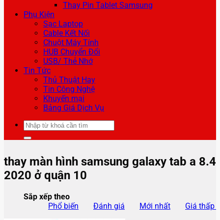
Thay Pin Tablet Samsung
Phụ Kiện
Sạc Laptop
Cable Kết Nối
Chuột Máy Tính
HUB Chuyển Đổi
USB/ Thẻ Nhớ
Tin Tức
Thủ Thuật Hay
Tin Công Nghệ
Khuyến mại
Bảng Giá Dịch Vụ
Tìm
kiếm:
thay màn hình samsung galaxy tab a 8.4
2020 ở quận 10
Sắp xếp theo
Phổ biến
Đánh giá
Mới nhất
Giá thấp 