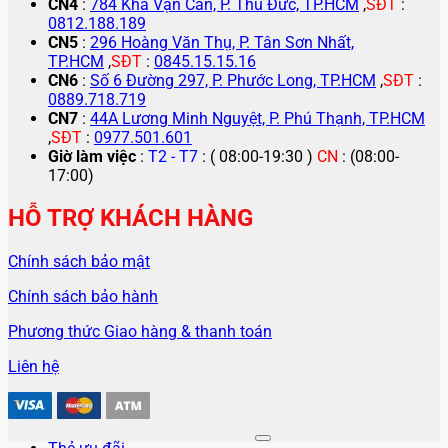
CN4
:
784 Kha Vạn Cân, P. Thủ Đức, TP.HCM
,
SĐT
:
0812.188.189
CN5
:
296 Hoàng Văn Thụ, P. Tân Sơn Nhất,
TP.HCM
,
SĐT
:
0845.15.15.16
CN6
:
Số 6 Đường 297, P. Phước Long, TP.HCM
,
SĐT
:
0889.718.719
CN7
:
44A Lương Minh Nguyệt, P. Phú Thạnh, TP.HCM
,
SĐT
:
0977.501.601
Giờ làm việc
:
T2 - T7
: ( 08:00-19:30 )
CN
: (08:00-
17:00)
HỖ TRỢ KHÁCH HÀNG
Chính sách bảo mật
Chính sách bảo hành
Phương thức Giao hàng & thanh toán
Liên hệ