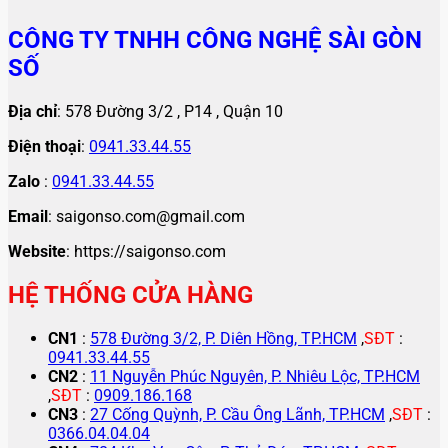
CÔNG TY TNHH CÔNG NGHỆ SÀI GÒN
SỐ
Địa chỉ
: 578 Đường 3/2 , P14 , Quận 10
Điện thoại
:
0941.33.44.55
Zalo
:
0941.33.44.55
Email
: saigonso.com@gmail.com
Website
: https://saigonso.com
HỆ THỐNG CỬA HÀNG
CN1
:
578 Đường 3/2, P. Diên Hồng, TP.HCM
,
SĐT
:
0941.33.44.55
CN2
:
11 Nguyễn Phúc Nguyên, P. Nhiêu Lộc, TP.HCM
,
SĐT
:
0909.186.168
CN3
:
27 Cống Quỳnh, P. Cầu Ông Lãnh, TP.HCM
,
SĐT
:
0366.04.04.04