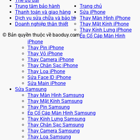
Thẻ ưu đãi
Trung tâm bảo hành
Trang chủ
Thanh toán và giao hàng
Sửa iPhone
Dịch vụ sửa chữa và bảo trì
Thay Màn Hình iPhone
Doanh nghiệp thân thiết
Thay Mặt Kính iPhone
Thay Kính Lưng iPhone
© Bản quyền thuộc về baoduy.com
Ép Cổ Cáp Màn Hình
iPhone
Thay Pin iPhone
Thay Vỏ iPhone
Thay Camera iPhone
Thay Chân Sạc iPhone
Thay Loa iPhone
Sửa Face ID iPhone
Sửa Main iPhone
Sửa Samsung
Thay Màn Hình Samsung
Thay Mặt Kính Samsung
Thay Pin Samsung
Ép Cổ Cáp Màn Hình Samsung
Thay Kính Lưng Samsung
Thay Chân Sạc Samsung
Thay Camera Samsung
Thay Loa Samsung