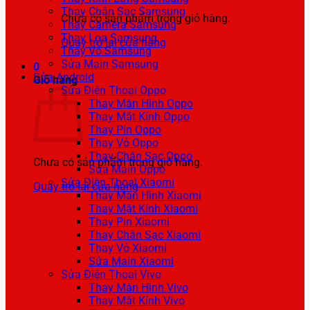
Thay Chân Sạc Samsung
Chưa có sản phẩm trong giỏ hàng.
Thay Camera Samsung
Thay Loa Samsung
Quay trở lại cửa hàng
Thay Vỏ Samsung
Sửa Main Samsung
0
Sửa Android
Giỏ hàng
Sửa Điện Thoại Oppo
Thay Màn Hình Oppo
Thay Mặt Kính Oppo
Thay Pin Oppo
Thay Vỏ Oppo
Thay Chân Sạc Oppo
Chưa có sản phẩm trong giỏ hàng.
Sửa Main Oppo
Sửa Điện Thoại Xiaomi
Quay trở lại cửa hàng
Thay Màn Hình Xiaomi
Thay Mặt Kính Xiaomi
Thay Pin Xiaomi
Thay Chân Sạc Xiaomi
Thay Vỏ Xiaomi
Sửa Main Xiaomi
Sửa Điện Thoại Vivo
Thay Màn Hình Vivo
Thay Mặt Kính Vivo