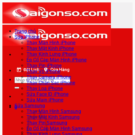
Bỏ
qua
nội
dung
Trang chủ
Sửa iPhone
Thay Màn Hình iPhone
Thay Mặt Kính iPhone
Thay Kính Lưng iPhone
Ép Cổ Cáp Màn Hình iPhone
Thay Pin iPhone
Đặt Lịch
Cửa Hàng
Thay Vỏ iPhone
Thay Camera iPhone
Tìm
Thay Chân Sạc iPhone
kiếm:
Thay Loa iPhone
Sửa Face ID iPhone
Sửa Main iPhone
Sửa Samsung
0
Thay Màn Hình Samsung
Thay Mặt Kính Samsung
Thay Pin Samsung
Ép Cổ Cáp Màn Hình Samsung
Thay Kính Lưng Samsung