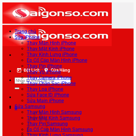
Bỏ
qua
nội
dung
Trang chủ
Sửa iPhone
Thay Màn Hình iPhone
Thay Mặt Kính iPhone
Thay Kính Lưng iPhone
Ép Cổ Cáp Màn Hình iPhone
Thay Pin iPhone
Đặt Lịch
Cửa Hàng
Thay Vỏ iPhone
Thay Camera iPhone
Tìm
Thay Chân Sạc iPhone
kiếm:
Thay Loa iPhone
Sửa Face ID iPhone
Sửa Main iPhone
Sửa Samsung
0
Thay Màn Hình Samsung
Thay Mặt Kính Samsung
Thay Pin Samsung
Ép Cổ Cáp Màn Hình Samsung
Thay Kính Lưng Samsung