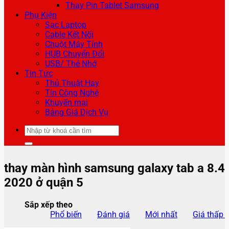
Thay Pin Tablet Samsung
Phụ Kiện
Sạc Laptop
Cable Kết Nối
Chuột Máy Tính
HUB Chuyển Đổi
USB/ Thẻ Nhớ
Tin Tức
Thủ Thuật Hay
Tin Công Nghệ
Khuyến mại
Bảng Giá Dịch Vụ
Tìm
kiếm:
thay màn hình samsung galaxy tab a 8.4
2020 ở quận 5
Sắp xếp theo
Phổ biến
Đánh giá
Mới nhất
Giá thấp 