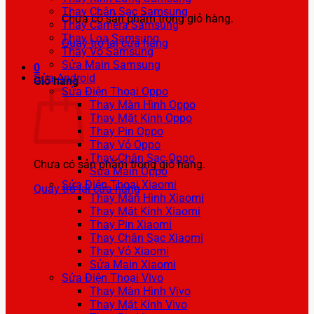
Thay Chân Sạc Samsung
Chưa có sản phẩm trong giỏ hàng.
Thay Camera Samsung
Thay Loa Samsung
Quay trở lại cửa hàng
Thay Vỏ Samsung
Sửa Main Samsung
0
Sửa Android
Giỏ hàng
Sửa Điện Thoại Oppo
Thay Màn Hình Oppo
Thay Mặt Kính Oppo
Thay Pin Oppo
Thay Vỏ Oppo
Thay Chân Sạc Oppo
Chưa có sản phẩm trong giỏ hàng.
Sửa Main Oppo
Sửa Điện Thoại Xiaomi
Quay trở lại cửa hàng
Thay Màn Hình Xiaomi
Thay Mặt Kính Xiaomi
Thay Pin Xiaomi
Thay Chân Sạc Xiaomi
Thay Vỏ Xiaomi
Sửa Main Xiaomi
Sửa Điện Thoại Vivo
Thay Màn Hình Vivo
Thay Mặt Kính Vivo