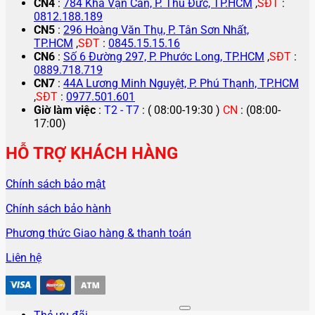
CN4
:
784 Kha Vạn Cân, P. Thủ Đức, TP.HCM
,
SĐT
:
0812.188.189
CN5
:
296 Hoàng Văn Thụ, P. Tân Sơn Nhất,
TP.HCM
,
SĐT
:
0845.15.15.16
CN6
:
Số 6 Đường 297, P. Phước Long, TP.HCM
,
SĐT
:
0889.718.719
CN7
:
44A Lương Minh Nguyệt, P. Phú Thạnh, TP.HCM
,
SĐT
:
0977.501.601
Giờ làm việc
:
T2 - T7
: ( 08:00-19:30 )
CN
: (08:00-
17:00)
HỖ TRỢ KHÁCH HÀNG
Chính sách bảo mật
Chính sách bảo hành
Phương thức Giao hàng & thanh toán
Liên hệ