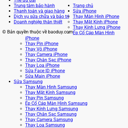
Thẻ ưu đãi
Trung tâm bảo hành
Trang chủ
Thanh toán và giao hàng
Sửa iPhone
Dịch vụ sửa chữa và bảo trì
Thay Màn Hình iPhone
Doanh nghiệp thân thiết
Thay Mặt Kính iPhone
Thay Kính Lưng iPhone
© Bản quyền thuộc về baoduy.com
Ép Cổ Cáp Màn Hình
iPhone
Thay Pin iPhone
Thay Vỏ iPhone
Thay Camera iPhone
Thay Chân Sạc iPhone
Thay Loa iPhone
Sửa Face ID iPhone
Sửa Main iPhone
Sửa Samsung
Thay Màn Hình Samsung
Thay Mặt Kính Samsung
Thay Pin Samsung
Ép Cổ Cáp Màn Hình Samsung
Thay Kính Lưng Samsung
Thay Chân Sạc Samsung
Thay Camera Samsung
Thay Loa Samsung