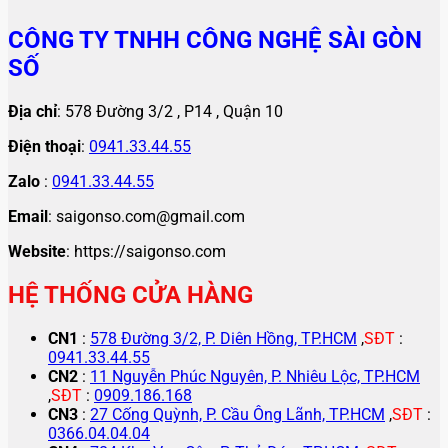
CÔNG TY TNHH CÔNG NGHỆ SÀI GÒN
SỐ
Địa chỉ
: 578 Đường 3/2 , P14 , Quận 10
Điện thoại
:
0941.33.44.55
Zalo
:
0941.33.44.55
Email
: saigonso.com@gmail.com
Website
: https://saigonso.com
HỆ THỐNG CỬA HÀNG
CN1
:
578 Đường 3/2, P. Diên Hồng, TP.HCM
,
SĐT
:
0941.33.44.55
CN2
:
11 Nguyễn Phúc Nguyên, P. Nhiêu Lộc, TP.HCM
,
SĐT
:
0909.186.168
CN3
:
27 Cống Quỳnh, P. Cầu Ông Lãnh, TP.HCM
,
SĐT
:
0366.04.04.04