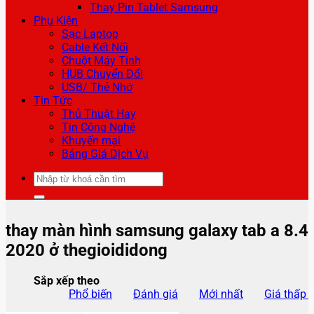
Thay Pin Tablet Samsung
Phụ Kiện
Sạc Laptop
Cable Kết Nối
Chuột Máy Tính
HUB Chuyển Đổi
USB/ Thẻ Nhớ
Tin Tức
Thủ Thuật Hay
Tin Công Nghệ
Khuyến mại
Bảng Giá Dịch Vụ
Tìm
kiếm:
thay màn hình samsung galaxy tab a 8.4
2020 ở thegioididong
Sắp xếp theo
Phổ biến
Đánh giá
Mới nhất
Giá thấp 