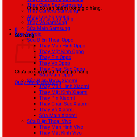
Thay Chân Sạc Samsung
Chưa có sản phẩm trong giỏ hàng.
Thay Camera Samsung
Thay Loa Samsung
Quay trở lại cửa hàng
Thay Vỏ Samsung
Sửa Main Samsung
0
Sửa Android
Giỏ hàng
Sửa Điện Thoại Oppo
Thay Màn Hình Oppo
Thay Mặt Kính Oppo
Thay Pin Oppo
Thay Vỏ Oppo
Thay Chân Sạc Oppo
Chưa có sản phẩm trong giỏ hàng.
Sửa Main Oppo
Sửa Điện Thoại Xiaomi
Quay trở lại cửa hàng
Thay Màn Hình Xiaomi
Thay Mặt Kính Xiaomi
Thay Pin Xiaomi
Thay Chân Sạc Xiaomi
Thay Vỏ Xiaomi
Sửa Main Xiaomi
Sửa Điện Thoại Vivo
Thay Màn Hình Vivo
Thay Mặt Kính Vivo