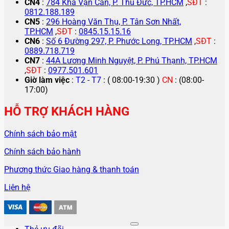
CN4
:
784 Kha Vạn Cân, P. Thủ Đức, TP.HCM
,
SĐT
:
0812.188.189
CN5
:
296 Hoàng Văn Thụ, P. Tân Sơn Nhất,
TP.HCM
,
SĐT
:
0845.15.15.16
CN6
:
Số 6 Đường 297, P. Phước Long, TP.HCM
,
SĐT
:
0889.718.719
CN7
:
44A Lương Minh Nguyệt, P. Phú Thạnh, TP.HCM
,
SĐT
:
0977.501.601
Giờ làm việc
:
T2 - T7
: ( 08:00-19:30 )
CN
: (08:00-
17:00)
HỖ TRỢ KHÁCH HÀNG
Chính sách bảo mật
Chính sách bảo hành
Phương thức Giao hàng & thanh toán
Liên hệ