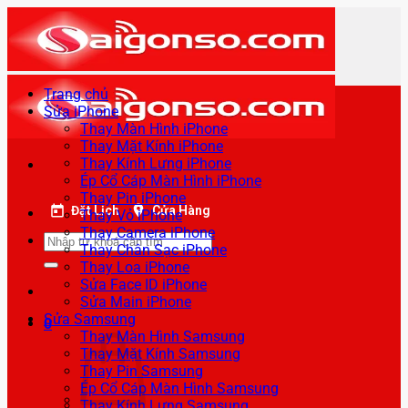
Bỏ
qua
nội
dung
Trang chủ
Sửa iPhone
Thay Màn Hình iPhone
Thay Mặt Kính iPhone
Thay Kính Lưng iPhone
Ép Cổ Cáp Màn Hình iPhone
Thay Pin iPhone
Đặt Lịch
Cửa Hàng
Thay Vỏ iPhone
Thay Camera iPhone
Tìm
Thay Chân Sạc iPhone
kiếm:
Thay Loa iPhone
Sửa Face ID iPhone
Sửa Main iPhone
Sửa Samsung
0
Thay Màn Hình Samsung
Thay Mặt Kính Samsung
Thay Pin Samsung
Ép Cổ Cáp Màn Hình Samsung
Thay Kính Lưng Samsung