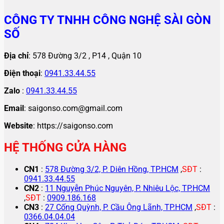
CÔNG TY TNHH CÔNG NGHỆ SÀI GÒN
SỐ
Địa chỉ
: 578 Đường 3/2 , P14 , Quận 10
Điện thoại
:
0941.33.44.55
Zalo
:
0941.33.44.55
Email
: saigonso.com@gmail.com
Website
: https://saigonso.com
HỆ THỐNG CỬA HÀNG
CN1
:
578 Đường 3/2, P. Diên Hồng, TP.HCM
,
SĐT
:
0941.33.44.55
CN2
:
11 Nguyễn Phúc Nguyên, P. Nhiêu Lộc, TP.HCM
,
SĐT
:
0909.186.168
CN3
:
27 Cống Quỳnh, P. Cầu Ông Lãnh, TP.HCM
,
SĐT
:
0366.04.04.04