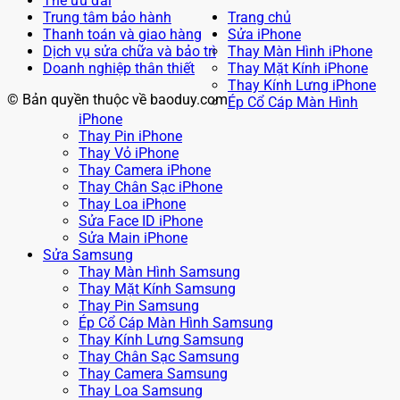
Thẻ ưu đãi
Trung tâm bảo hành
Trang chủ
Thanh toán và giao hàng
Sửa iPhone
Dịch vụ sửa chữa và bảo trì
Thay Màn Hình iPhone
Doanh nghiệp thân thiết
Thay Mặt Kính iPhone
Thay Kính Lưng iPhone
© Bản quyền thuộc về baoduy.com
Ép Cổ Cáp Màn Hình
iPhone
Thay Pin iPhone
Thay Vỏ iPhone
Thay Camera iPhone
Thay Chân Sạc iPhone
Thay Loa iPhone
Sửa Face ID iPhone
Sửa Main iPhone
Sửa Samsung
Thay Màn Hình Samsung
Thay Mặt Kính Samsung
Thay Pin Samsung
Ép Cổ Cáp Màn Hình Samsung
Thay Kính Lưng Samsung
Thay Chân Sạc Samsung
Thay Camera Samsung
Thay Loa Samsung