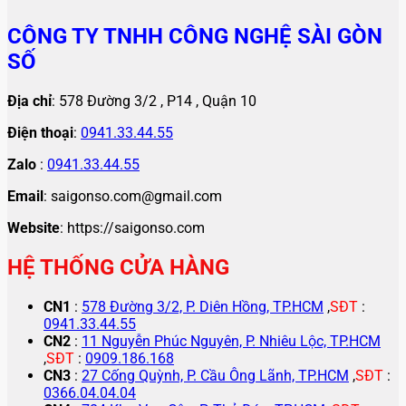
CÔNG TY TNHH CÔNG NGHỆ SÀI GÒN
SỐ
Địa chỉ
: 578 Đường 3/2 , P14 , Quận 10
Điện thoại
:
0941.33.44.55
Zalo
:
0941.33.44.55
Email
: saigonso.com@gmail.com
Website
: https://saigonso.com
HỆ THỐNG CỬA HÀNG
CN1
:
578 Đường 3/2, P. Diên Hồng, TP.HCM
,
SĐT
:
0941.33.44.55
CN2
:
11 Nguyễn Phúc Nguyên, P. Nhiêu Lộc, TP.HCM
,
SĐT
:
0909.186.168
CN3
:
27 Cống Quỳnh, P. Cầu Ông Lãnh, TP.HCM
,
SĐT
:
0366.04.04.04