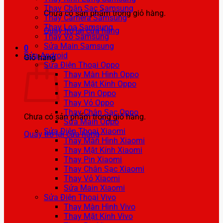
Thay Chân Sạc Samsung
Chưa có sản phẩm trong giỏ hàng.
Thay Camera Samsung
Thay Loa Samsung
Quay trở lại cửa hàng
Thay Vỏ Samsung
Sửa Main Samsung
0
Sửa Android
Giỏ hàng
Sửa Điện Thoại Oppo
Thay Màn Hình Oppo
Thay Mặt Kính Oppo
Thay Pin Oppo
Thay Vỏ Oppo
Thay Chân Sạc Oppo
Chưa có sản phẩm trong giỏ hàng.
Sửa Main Oppo
Sửa Điện Thoại Xiaomi
Quay trở lại cửa hàng
Thay Màn Hình Xiaomi
Thay Mặt Kính Xiaomi
Thay Pin Xiaomi
Thay Chân Sạc Xiaomi
Thay Vỏ Xiaomi
Sửa Main Xiaomi
Sửa Điện Thoại Vivo
Thay Màn Hình Vivo
Thay Mặt Kính Vivo