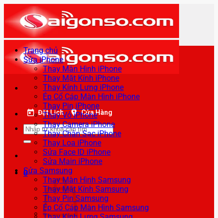
Bỏ
qua
nội
dung
Trang chủ
Sửa iPhone
Thay Màn Hình iPhone
Thay Mặt Kính iPhone
Thay Kính Lưng iPhone
Ép Cổ Cáp Màn Hình iPhone
Thay Pin iPhone
Đặt Lịch
Cửa Hàng
Thay Vỏ iPhone
Thay Camera iPhone
Tìm
Thay Chân Sạc iPhone
kiếm:
Thay Loa iPhone
Sửa Face ID iPhone
Sửa Main iPhone
Sửa Samsung
0
Thay Màn Hình Samsung
Thay Mặt Kính Samsung
Thay Pin Samsung
Ép Cổ Cáp Màn Hình Samsung
Thay Kính Lưng Samsung