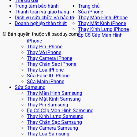
Thẻ ưu đãi
Trung tâm bảo hành
Trang chủ
Thanh toán và giao hàng
Sửa iPhone
Dịch vụ sửa chữa và bảo trì
Thay Màn Hình iPhone
Doanh nghiệp thân thiết
Thay Mặt Kính iPhone
Thay Kính Lưng iPhone
© Bản quyền thuộc về baoduy.com
Ép Cổ Cáp Màn Hình
iPhone
Thay Pin iPhone
Thay Vỏ iPhone
Thay Camera iPhone
Thay Chân Sạc iPhone
Thay Loa iPhone
Sửa Face ID iPhone
Sửa Main iPhone
Sửa Samsung
Thay Màn Hình Samsung
Thay Mặt Kính Samsung
Thay Pin Samsung
Ép Cổ Cáp Màn Hình Samsung
Thay Kính Lưng Samsung
Thay Chân Sạc Samsung
Thay Camera Samsung
Thay Loa Samsung