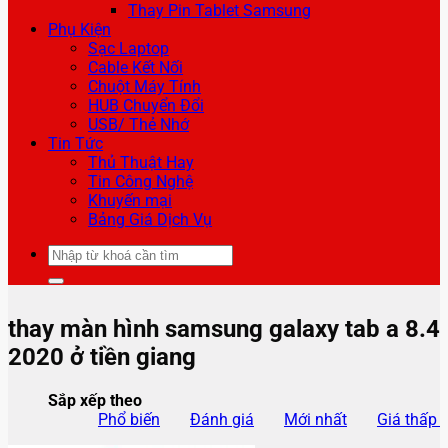
Thay Pin Tablet Samsung
Phụ Kiện
Sạc Laptop
Cable Kết Nối
Chuột Máy Tính
HUB Chuyển Đổi
USB/ Thẻ Nhớ
Tin Tức
Thủ Thuật Hay
Tin Công Nghệ
Khuyến mại
Bảng Giá Dịch Vụ
Tìm
kiếm:
thay màn hình samsung galaxy tab a 8.4
2020 ở tiền giang
Sắp xếp theo
Phổ biến
Đánh giá
Mới nhất
Giá thấp 