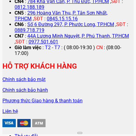
CN4
:
784 Kha Vạn Cân, P. Thủ Đức, TP.HCM
,
SĐT
:
0812.188.189
CN5
:
296 Hoàng Văn Thụ, P. Tân Sơn Nhất,
TP.HCM
,
SĐT
:
0845.15.15.16
CN6
:
Số 6 Đường 297, P. Phước Long, TP.HCM
,
SĐT
:
0889.718.719
CN7
:
44A Lương Minh Nguyệt, P. Phú Thạnh, TP.HCM
,
SĐT
:
0977.501.601
Giờ làm việc
:
T2 - T7
: ( 08:00-19:30 )
CN
: (08:00-
17:00)
HỖ TRỢ KHÁCH HÀNG
Chính sách bảo mật
Chính sách bảo hành
Phương thức Giao hàng & thanh toán
Liên hệ