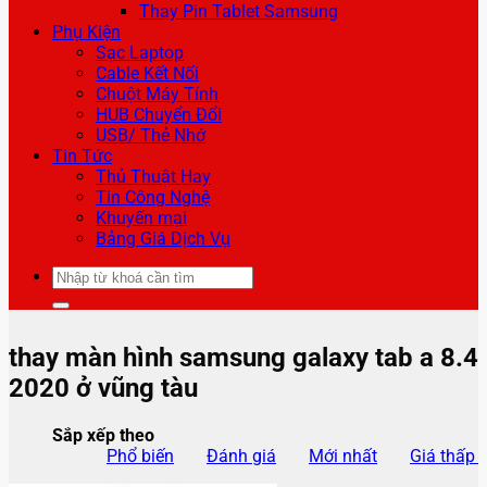
Thay Pin Tablet Samsung
Phụ Kiện
Sạc Laptop
Cable Kết Nối
Chuột Máy Tính
HUB Chuyển Đổi
USB/ Thẻ Nhớ
Tin Tức
Thủ Thuật Hay
Tin Công Nghệ
Khuyến mại
Bảng Giá Dịch Vụ
Tìm
kiếm:
thay màn hình samsung galaxy tab a 8.4
2020 ở vũng tàu
Sắp xếp theo
Phổ biến
Đánh giá
Mới nhất
Giá thấp 