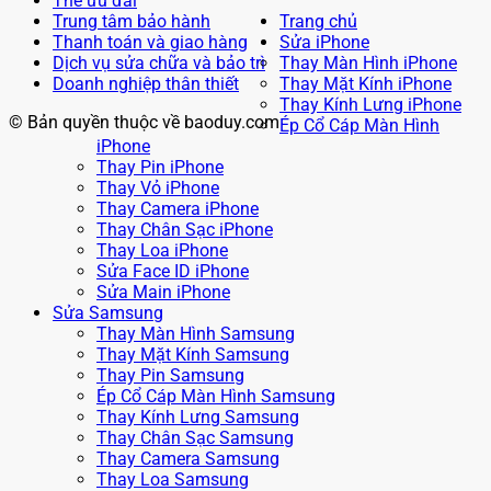
Thẻ ưu đãi
Trung tâm bảo hành
Trang chủ
Thanh toán và giao hàng
Sửa iPhone
Dịch vụ sửa chữa và bảo trì
Thay Màn Hình iPhone
Doanh nghiệp thân thiết
Thay Mặt Kính iPhone
Thay Kính Lưng iPhone
© Bản quyền thuộc về baoduy.com
Ép Cổ Cáp Màn Hình
iPhone
Thay Pin iPhone
Thay Vỏ iPhone
Thay Camera iPhone
Thay Chân Sạc iPhone
Thay Loa iPhone
Sửa Face ID iPhone
Sửa Main iPhone
Sửa Samsung
Thay Màn Hình Samsung
Thay Mặt Kính Samsung
Thay Pin Samsung
Ép Cổ Cáp Màn Hình Samsung
Thay Kính Lưng Samsung
Thay Chân Sạc Samsung
Thay Camera Samsung
Thay Loa Samsung