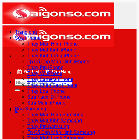
Bỏ
qua
nội
dung
Trang chủ
Sửa iPhone
Thay Màn Hình iPhone
Thay Mặt Kính iPhone
Thay Kính Lưng iPhone
Ép Cổ Cáp Màn Hình iPhone
Thay Pin iPhone
Đặt Lịch
Cửa Hàng
Thay Vỏ iPhone
Thay Camera iPhone
Tìm
Thay Chân Sạc iPhone
kiếm:
Thay Loa iPhone
Sửa Face ID iPhone
Sửa Main iPhone
Sửa Samsung
0
Thay Màn Hình Samsung
Thay Mặt Kính Samsung
Thay Pin Samsung
Ép Cổ Cáp Màn Hình Samsung
Thay Kính Lưng Samsung