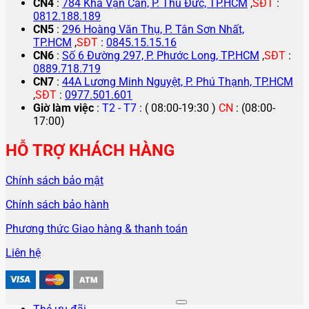
CN4
:
784 Kha Vạn Cân, P. Thủ Đức, TP.HCM
,
SĐT
:
0812.188.189
CN5
:
296 Hoàng Văn Thụ, P. Tân Sơn Nhất,
TP.HCM
,
SĐT
:
0845.15.15.16
CN6
:
Số 6 Đường 297, P. Phước Long, TP.HCM
,
SĐT
:
0889.718.719
CN7
:
44A Lương Minh Nguyệt, P. Phú Thạnh, TP.HCM
,
SĐT
:
0977.501.601
Giờ làm việc
:
T2 - T7
: ( 08:00-19:30 )
CN
: (08:00-
17:00)
HỖ TRỢ KHÁCH HÀNG
Chính sách bảo mật
Chính sách bảo hành
Phương thức Giao hàng & thanh toán
Liên hệ