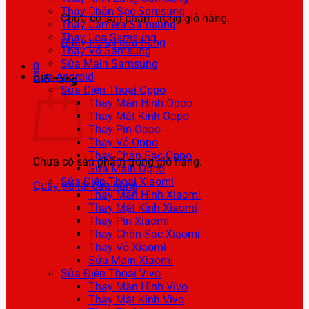
Thay Chân Sạc Samsung
Chưa có sản phẩm trong giỏ hàng.
Thay Camera Samsung
Thay Loa Samsung
Quay trở lại cửa hàng
Thay Vỏ Samsung
Sửa Main Samsung
0
Sửa Android
Giỏ hàng
Sửa Điện Thoại Oppo
Thay Màn Hình Oppo
Thay Mặt Kính Oppo
Thay Pin Oppo
Thay Vỏ Oppo
Thay Chân Sạc Oppo
Chưa có sản phẩm trong giỏ hàng.
Sửa Main Oppo
Sửa Điện Thoại Xiaomi
Quay trở lại cửa hàng
Thay Màn Hình Xiaomi
Thay Mặt Kính Xiaomi
Thay Pin Xiaomi
Thay Chân Sạc Xiaomi
Thay Vỏ Xiaomi
Sửa Main Xiaomi
Sửa Điện Thoại Vivo
Thay Màn Hình Vivo
Thay Mặt Kính Vivo