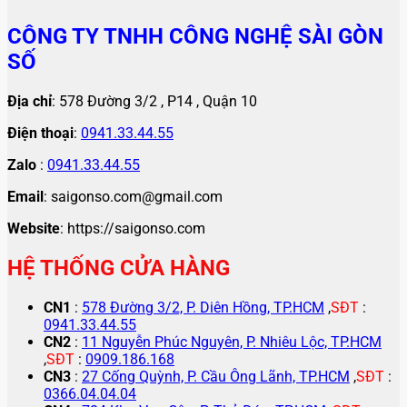
CÔNG TY TNHH CÔNG NGHỆ SÀI GÒN
SỐ
Địa chỉ
: 578 Đường 3/2 , P14 , Quận 10
Điện thoại
:
0941.33.44.55
Zalo
:
0941.33.44.55
Email
: saigonso.com@gmail.com
Website
: https://saigonso.com
HỆ THỐNG CỬA HÀNG
CN1
:
578 Đường 3/2, P. Diên Hồng, TP.HCM
,
SĐT
:
0941.33.44.55
CN2
:
11 Nguyễn Phúc Nguyên, P. Nhiêu Lộc, TP.HCM
,
SĐT
:
0909.186.168
CN3
:
27 Cống Quỳnh, P. Cầu Ông Lãnh, TP.HCM
,
SĐT
:
0366.04.04.04