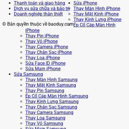
Thanh toán và giao hàng
Sửa iPhone
Dịch vụ sửa chữa và bảo trì
Thay Màn Hình iPhone
Doanh nghiệp thân thiết
Thay Mặt Kính iPhone
Thay Kính Lưng iPhone
© Bản quyền thuộc về baoduy.com
Ép Cổ Cáp Màn Hình
iPhone
Thay Pin iPhone
Thay Vỏ iPhone
Thay Camera iPhone
Thay Chân Sạc iPhone
Thay Loa iPhone
Sửa Face ID iPhone
Sửa Main iPhone
Sửa Samsung
Thay Màn Hình Samsung
Thay Mặt Kính Samsung
Thay Pin Samsung
Ép Cổ Cáp Màn Hình Samsung
Thay Kính Lưng Samsung
Thay Chân Sạc Samsung
Thay Camera Samsung
Thay Loa Samsung
Thay Vỏ Samsung
Sửa Main Samsung