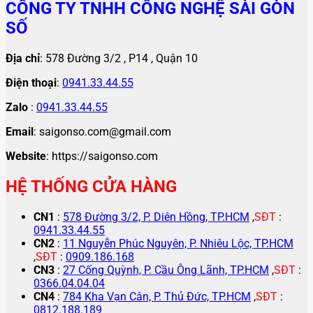
CÔNG TY TNHH CÔNG NGHỆ SÀI GÒN
SỐ
Địa chỉ
: 578 Đường 3/2 , P14 , Quận 10
Điện thoại
:
0941.33.44.55
Zalo
:
0941.33.44.55
Email
: saigonso.com@gmail.com
Website
: https://saigonso.com
HỆ THỐNG CỬA HÀNG
CN1
:
578 Đường 3/2, P. Diên Hồng, TP.HCM
,
SĐT
:
0941.33.44.55
CN2
:
11 Nguyễn Phúc Nguyên, P. Nhiêu Lộc, TP.HCM
,
SĐT
:
0909.186.168
CN3
:
27 Cống Quỳnh, P. Cầu Ông Lãnh, TP.HCM
,
SĐT
:
0366.04.04.04
CN4
:
784 Kha Vạn Cân, P. Thủ Đức, TP.HCM
,
SĐT
:
0812.188.189