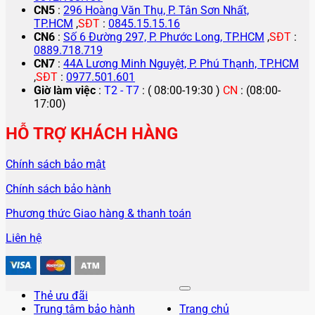
CN5
:
296 Hoàng Văn Thụ, P. Tân Sơn Nhất,
TP.HCM
,
SĐT
:
0845.15.15.16
CN6
:
Số 6 Đường 297, P. Phước Long, TP.HCM
,
SĐT
:
0889.718.719
CN7
:
44A Lương Minh Nguyệt, P. Phú Thạnh, TP.HCM
,
SĐT
:
0977.501.601
Giờ làm việc
:
T2 - T7
: ( 08:00-19:30 )
CN
: (08:00-
17:00)
HỖ TRỢ KHÁCH HÀNG
Chính sách bảo mật
Chính sách bảo hành
Phương thức Giao hàng & thanh toán
Liên hệ
Thẻ ưu đãi
Trung tâm bảo hành
Trang chủ