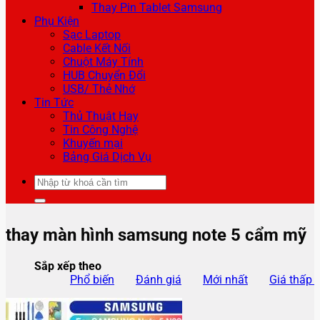
Thay Pin Tablet Samsung
Phụ Kiện
Sạc Laptop
Cable Kết Nối
Chuột Máy Tính
HUB Chuyển Đổi
USB/ Thẻ Nhớ
Tin Tức
Thủ Thuật Hay
Tin Công Nghệ
Khuyến mại
Bảng Giá Dịch Vụ
Tìm
kiếm:
thay màn hình samsung note 5 cẩm mỹ
Sắp xếp theo
Phổ biến
Đánh giá
Mới nhất
Giá thấp 