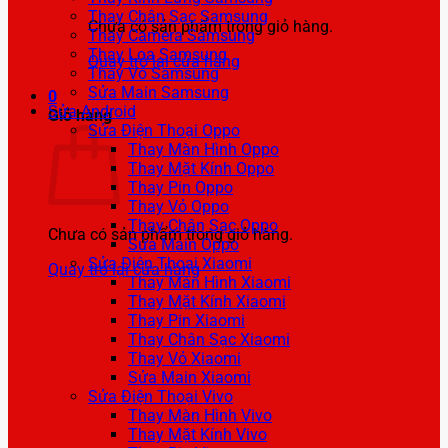
Thay Chân Sạc Samsung
Chưa có sản phẩm trong giỏ hàng.
Thay Camera Samsung
Thay Loa Samsung
Quay trở lại cửa hàng
Thay Vỏ Samsung
Sửa Main Samsung
0
Sửa Android
Giỏ hàng
Sửa Điện Thoại Oppo
Thay Màn Hình Oppo
Thay Mặt Kính Oppo
Thay Pin Oppo
Thay Vỏ Oppo
Thay Chân Sạc Oppo
Chưa có sản phẩm trong giỏ hàng.
Sửa Main Oppo
Sửa Điện Thoại Xiaomi
Quay trở lại cửa hàng
Thay Màn Hình Xiaomi
Thay Mặt Kính Xiaomi
Thay Pin Xiaomi
Thay Chân Sạc Xiaomi
Thay Vỏ Xiaomi
Sửa Main Xiaomi
Sửa Điện Thoại Vivo
Thay Màn Hình Vivo
Thay Mặt Kính Vivo