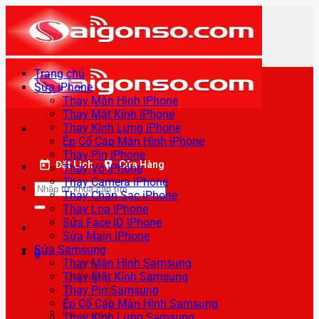
Bỏ
qua
nội
dung
Trang chủ
Sửa iPhone
Thay Màn Hình iPhone
Thay Mặt Kính iPhone
Thay Kính Lưng iPhone
Ép Cổ Cáp Màn Hình iPhone
Thay Pin iPhone
Đặt Lịch
Cửa Hàng
Thay Vỏ iPhone
Thay Camera iPhone
Tìm
Thay Chân Sạc iPhone
kiếm:
Thay Loa iPhone
Sửa Face ID iPhone
Sửa Main iPhone
Sửa Samsung
0
Thay Màn Hình Samsung
Thay Mặt Kính Samsung
Thay Pin Samsung
Ép Cổ Cáp Màn Hình Samsung
Thay Kính Lưng Samsung