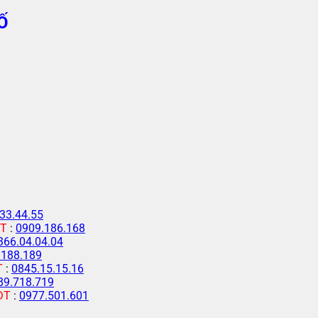
Ố
33.44.55
T
:
0909.186.168
366.04.04.04
.188.189
T
:
0845.15.15.16
89.718.719
ĐT
:
0977.501.601