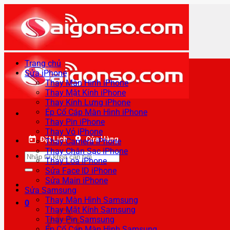
Bỏ
qua
nội
dung
Trang chủ
Sửa iPhone
Thay Màn Hình iPhone
Thay Mặt Kính iPhone
Thay Kính Lưng iPhone
Ép Cổ Cáp Màn Hình iPhone
Thay Pin iPhone
Thay Vỏ iPhone
Đặt Lịch
Cửa Hàng
Thay Camera iPhone
Thay Chân Sạc iPhone
Tìm
Thay Loa iPhone
kiếm:
Sửa Face ID iPhone
Sửa Main iPhone
Sửa Samsung
Thay Màn Hình Samsung
0
Thay Mặt Kính Samsung
Thay Pin Samsung
Ép Cổ Cáp Màn Hình Samsung