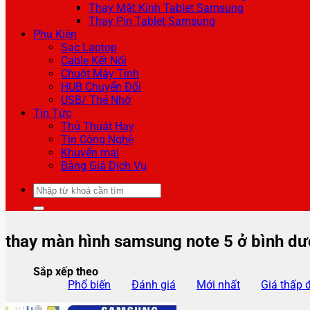
Thay Mặt Kính Tablet Samsung
Thay Pin Tablet Samsung
Phụ Kiện
Sạc Laptop
Cable Kết Nối
Chuột Máy Tính
HUB Chuyển Đổi
USB/ Thẻ Nhớ
Tin Tức
Thủ Thuật Hay
Tin Công Nghệ
Khuyến mại
Bảng Giá Dịch Vụ
Tìm
kiếm:
thay màn hình samsung note 5 ở bình d
Sắp xếp theo
Phổ biến
Đánh giá
Mới nhất
Giá thấp 