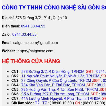
CÔNG TY TNHH CÔNG NGHỆ SÀI GÒN S
Địa chỉ
: 578 Đường 3/2 , P14 , Quận 10
Điện thoại
:
0941.33.44.55
Zalo
:
0941.33.44.55
Email
: saigonso.com@gmail.com
Website
: https://saigonso.com
HỆ THỐNG CỬA HÀNG
CN1
:
578 Đường 3/2, P. Diên Hồng, TP.HCM
,
SĐT
:
0941.
CN2
:
11 Nguyễn Phúc Nguyên, P. Nhiêu Lộc, TP.HCM
,
SĐ
CN3
:
27 Cống Quỳnh, P. Cầu Ông Lãnh, TP.HCM
,
SĐT
:
0
CN4
:
784 Kha Vạn Cân, P. Thủ Đức, TP.HCM
,
SĐT
:
0812
CN5
:
296 Hoàng Văn Thụ, P. Tân Sơn Nhất, TP.HCM
,
SĐ
CN6
:
Số 6 Đường 297, P. Phước Long, TP.HCM
,
SĐT
:
08
CN7
:
44A Lương Minh Nguyệt, P. Phú Thạnh, TP.HCM
,
S
Giờ làm việc
:
T2 - T7
: ( 08:00-19:30 )
CN
: (08:00-17:00)