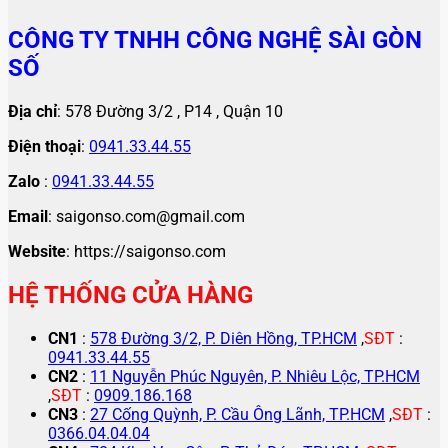
CÔNG TY TNHH CÔNG NGHỆ SÀI GÒN
SỐ
Địa chỉ
: 578 Đường 3/2 , P14 , Quận 10
Điện thoại
:
0941.33.44.55
Zalo
:
0941.33.44.55
Email
: saigonso.com@gmail.com
Website
: https://saigonso.com
HỆ THỐNG CỬA HÀNG
CN1
:
578 Đường 3/2, P. Diên Hồng, TP.HCM
,
SĐT
:
0941.33.44.55
CN2
:
11 Nguyễn Phúc Nguyên, P. Nhiêu Lộc, TP.HCM
,
SĐT
:
0909.186.168
CN3
:
27 Cống Quỳnh, P. Cầu Ông Lãnh, TP.HCM
,
SĐT
:
0366.04.04.04