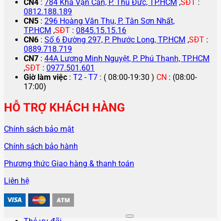
CN4
:
784 Kha Vạn Cân, P. Thủ Đức, TP.HCM
,
SĐT
:
0812.188.189
CN5
:
296 Hoàng Văn Thụ, P. Tân Sơn Nhất,
TP.HCM
,
SĐT
:
0845.15.15.16
CN6
:
Số 6 Đường 297, P. Phước Long, TP.HCM
,
SĐT
:
0889.718.719
CN7
:
44A Lương Minh Nguyệt, P. Phú Thạnh, TP.HCM
,
SĐT
:
0977.501.601
Giờ làm việc
:
T2 - T7
: ( 08:00-19:30 )
CN
: (08:00-
17:00)
HỖ TRỢ KHÁCH HÀNG
Chính sách bảo mật
Chính sách bảo hành
Phương thức Giao hàng & thanh toán
Liên hệ