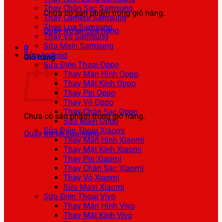
Thay Chân Sạc Samsung
Chưa có sản phẩm trong giỏ hàng.
Thay Camera Samsung
Thay Loa Samsung
Quay trở lại cửa hàng
Thay Vỏ Samsung
Sửa Main Samsung
0
Sửa Android
Giỏ hàng
Sửa Điện Thoại Oppo
Thay Màn Hình Oppo
Thay Mặt Kính Oppo
Thay Pin Oppo
Thay Vỏ Oppo
Thay Chân Sạc Oppo
Chưa có sản phẩm trong giỏ hàng.
Sửa Main Oppo
Sửa Điện Thoại Xiaomi
Quay trở lại cửa hàng
Thay Màn Hình Xiaomi
Thay Mặt Kính Xiaomi
Thay Pin Xiaomi
Thay Chân Sạc Xiaomi
Thay Vỏ Xiaomi
Sửa Main Xiaomi
Sửa Điện Thoại Vivo
Thay Màn Hình Vivo
Thay Mặt Kính Vivo