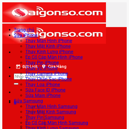
Bỏ
qua
nội
dung
Trang chủ
Sửa iPhone
Thay Màn Hình iPhone
Thay Mặt Kính iPhone
Thay Kính Lưng iPhone
Ép Cổ Cáp Màn Hình iPhone
Thay Pin iPhone
Đặt Lịch
Cửa Hàng
Thay Vỏ iPhone
Thay Camera iPhone
Tìm
Thay Chân Sạc iPhone
kiếm:
Thay Loa iPhone
Sửa Face ID iPhone
Sửa Main iPhone
Sửa Samsung
0
Thay Màn Hình Samsung
Thay Mặt Kính Samsung
Thay Pin Samsung
Ép Cổ Cáp Màn Hình Samsung
Thay Kính Lưng Samsung