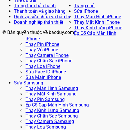
Thẻ ưu đãi
Trung tâm bảo hành
Trang chủ
Thanh toán và giao hàng
Sửa iPhone
Dịch vụ sửa chữa và bảo trì
Thay Màn Hình iPhone
Doanh nghiệp thân thiết
Thay Mặt Kính iPhone
Thay Kính Lưng iPhone
© Bản quyền thuộc về baoduy.com
Ép Cổ Cáp Màn Hình
iPhone
Thay Pin iPhone
Thay Vỏ iPhone
Thay Camera iPhone
Thay Chân Sạc iPhone
Thay Loa iPhone
Sửa Face ID iPhone
Sửa Main iPhone
Sửa Samsung
Thay Màn Hình Samsung
Thay Mặt Kính Samsung
Thay Pin Samsung
Ép Cổ Cáp Màn Hình Samsung
Thay Kính Lưng Samsung
Thay Chân Sạc Samsung
Thay Camera Samsung
Thay Loa Samsung