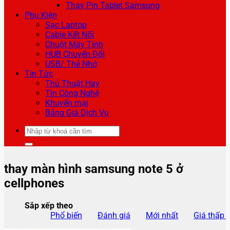
Thay Pin Tablet Samsung
Phụ Kiện
Sạc Laptop
Cable Kết Nối
Chuột Máy Tính
HUB Chuyển Đổi
USB/ Thẻ Nhớ
Tin Tức
Thủ Thuật Hay
Tin Công Nghệ
Khuyến mại
Bảng Giá Dịch Vụ
Tìm
kiếm:
thay màn hình samsung note 5 ở
cellphones
Sắp xếp theo
Phổ biến
Đánh giá
Mới nhất
Giá thấp 