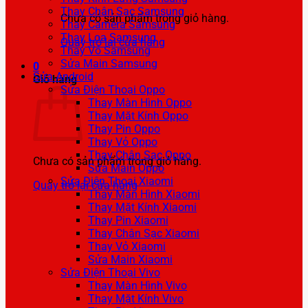
Thay Chân Sạc Samsung
Chưa có sản phẩm trong giỏ hàng.
Thay Camera Samsung
Thay Loa Samsung
Quay trở lại cửa hàng
Thay Vỏ Samsung
Sửa Main Samsung
0
Sửa Android
Giỏ hàng
Sửa Điện Thoại Oppo
Thay Màn Hình Oppo
Thay Mặt Kính Oppo
Thay Pin Oppo
Thay Vỏ Oppo
Thay Chân Sạc Oppo
Chưa có sản phẩm trong giỏ hàng.
Sửa Main Oppo
Sửa Điện Thoại Xiaomi
Quay trở lại cửa hàng
Thay Màn Hình Xiaomi
Thay Mặt Kính Xiaomi
Thay Pin Xiaomi
Thay Chân Sạc Xiaomi
Thay Vỏ Xiaomi
Sửa Main Xiaomi
Sửa Điện Thoại Vivo
Thay Màn Hình Vivo
Thay Mặt Kính Vivo