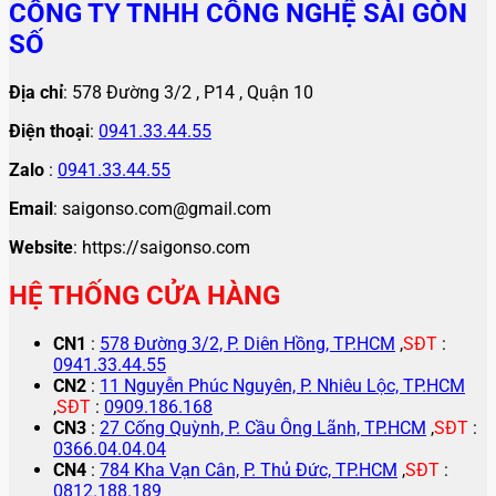
CÔNG TY TNHH CÔNG NGHỆ SÀI GÒN
SỐ
Địa chỉ
: 578 Đường 3/2 , P14 , Quận 10
Điện thoại
:
0941.33.44.55
Zalo
:
0941.33.44.55
Email
: saigonso.com@gmail.com
Website
: https://saigonso.com
HỆ THỐNG CỬA HÀNG
CN1
:
578 Đường 3/2, P. Diên Hồng, TP.HCM
,
SĐT
:
0941.33.44.55
CN2
:
11 Nguyễn Phúc Nguyên, P. Nhiêu Lộc, TP.HCM
,
SĐT
:
0909.186.168
CN3
:
27 Cống Quỳnh, P. Cầu Ông Lãnh, TP.HCM
,
SĐT
:
0366.04.04.04
CN4
:
784 Kha Vạn Cân, P. Thủ Đức, TP.HCM
,
SĐT
:
0812.188.189