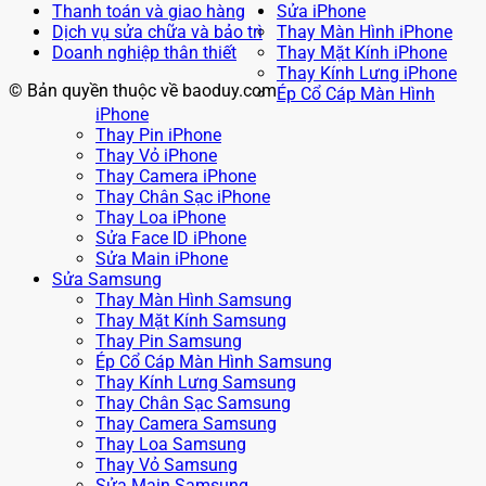
Thanh toán và giao hàng
Sửa iPhone
Dịch vụ sửa chữa và bảo trì
Thay Màn Hình iPhone
Doanh nghiệp thân thiết
Thay Mặt Kính iPhone
Thay Kính Lưng iPhone
© Bản quyền thuộc về baoduy.com
Ép Cổ Cáp Màn Hình
iPhone
Thay Pin iPhone
Thay Vỏ iPhone
Thay Camera iPhone
Thay Chân Sạc iPhone
Thay Loa iPhone
Sửa Face ID iPhone
Sửa Main iPhone
Sửa Samsung
Thay Màn Hình Samsung
Thay Mặt Kính Samsung
Thay Pin Samsung
Ép Cổ Cáp Màn Hình Samsung
Thay Kính Lưng Samsung
Thay Chân Sạc Samsung
Thay Camera Samsung
Thay Loa Samsung
Thay Vỏ Samsung
Sửa Main Samsung