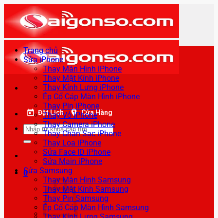
Bỏ
qua
nội
dung
Trang chủ
Sửa iPhone
Thay Màn Hình iPhone
Thay Mặt Kính iPhone
Thay Kính Lưng iPhone
Ép Cổ Cáp Màn Hình iPhone
Thay Pin iPhone
Đặt Lịch
Cửa Hàng
Thay Vỏ iPhone
Thay Camera iPhone
Tìm
Thay Chân Sạc iPhone
kiếm:
Thay Loa iPhone
Sửa Face ID iPhone
Sửa Main iPhone
Sửa Samsung
0
Thay Màn Hình Samsung
Thay Mặt Kính Samsung
Thay Pin Samsung
Ép Cổ Cáp Màn Hình Samsung
Thay Kính Lưng Samsung