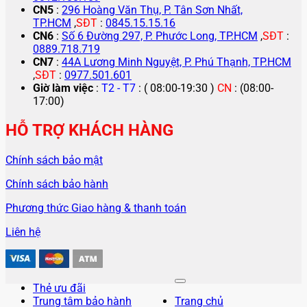
CN5
:
296 Hoàng Văn Thụ, P. Tân Sơn Nhất,
TP.HCM
,
SĐT
:
0845.15.15.16
CN6
:
Số 6 Đường 297, P. Phước Long, TP.HCM
,
SĐT
:
0889.718.719
CN7
:
44A Lương Minh Nguyệt, P. Phú Thạnh, TP.HCM
,
SĐT
:
0977.501.601
Giờ làm việc
:
T2 - T7
: ( 08:00-19:30 )
CN
: (08:00-
17:00)
HỖ TRỢ KHÁCH HÀNG
Chính sách bảo mật
Chính sách bảo hành
Phương thức Giao hàng & thanh toán
Liên hệ
Thẻ ưu đãi
Trung tâm bảo hành
Trang chủ