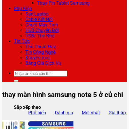
Thay Pin Tablet Samsung
Phụ Kiện
Sạc Laptop
Cable Kết Nối
Chuột Máy Tính
HUB Chuyển Đổi
USB/ Thẻ Nhớ
Tin Tức
Thủ Thuật Hay
Tin Công Nghệ
Khuyến mại
Bảng Giá Dịch Vụ
Tìm
kiếm:
thay màn hình samsung note 5 ở củ chi
Sắp xếp theo
Phổ biến
Đánh giá
Mới nhất
Giá thấp 