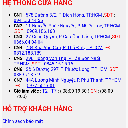
HỆ THỐNG CỬA HÀNG
CN1
:
578 Đường 3/2, P. Diên Hồng, TP.HCM
,
SĐT
:
0941.33.44.55
CN2
:
11 Nguyễn Phúc Nguyên, P. Nhiêu Lộc, TP.HCM
,
SĐT
:
0909.186.168
CN3
:
27 Cống Quỳnh, P. Cầu Ông Lãnh, TP.HCM
,
SĐT
:
0366.04.04.04
CN4
:
784 Kha Vạn Cân, P. Thủ Đức, TP.HCM
,
SĐT
:
0812.188.189
CN5
:
296 Hoàng Văn Thụ, P. Tân Sơn Nhất,
TP.HCM
,
SĐT
:
0845.15.15.16
CN6
:
Số 6 Đường 297, P. Phước Long, TP.HCM
,
SĐT
:
0889.718.719
CN7
:
44A Lương Minh Nguyệt, P. Phú Thạnh, TP.HCM
,
SĐT
:
0977.501.601
Giờ làm việc
:
T2 - T7
: ( 08:00-19:30 )
CN
: (08:00-
17:00)
HỖ TRỢ KHÁCH HÀNG
Chính sách bảo mật