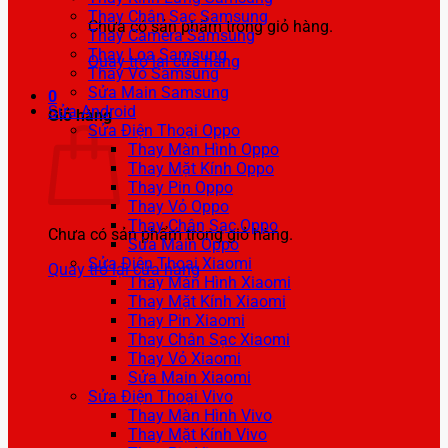
Thay Chân Sạc Samsung
Chưa có sản phẩm trong giỏ hàng.
Thay Camera Samsung
Thay Loa Samsung
Quay trở lại cửa hàng
Thay Vỏ Samsung
Sửa Main Samsung
0
Sửa Android
Giỏ hàng
Sửa Điện Thoại Oppo
Thay Màn Hình Oppo
Thay Mặt Kính Oppo
Thay Pin Oppo
Thay Vỏ Oppo
Thay Chân Sạc Oppo
Chưa có sản phẩm trong giỏ hàng.
Sửa Main Oppo
Sửa Điện Thoại Xiaomi
Quay trở lại cửa hàng
Thay Màn Hình Xiaomi
Thay Mặt Kính Xiaomi
Thay Pin Xiaomi
Thay Chân Sạc Xiaomi
Thay Vỏ Xiaomi
Sửa Main Xiaomi
Sửa Điện Thoại Vivo
Thay Màn Hình Vivo
Thay Mặt Kính Vivo