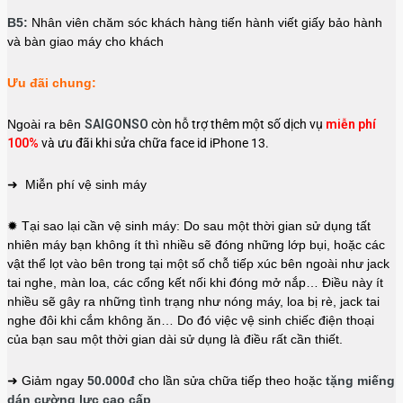
B5:
Nhân viên chăm sóc khách hàng tiến hành viết giấy bảo hành
và bàn giao máy cho khách
Ưu đãi chung:
Ngoài ra bên
SAIGONSO
còn hỗ trợ thêm một số dịch vụ
miễn phí
100%
và ưu đãi khi sửa chữa face id iPhone 13.
➜ Miễn phí vệ sinh máy
✹ Tại sao lại cần vệ sinh máy: Do sau một thời gian sử dụng tất
nhiên máy bạn không ít thì nhiều sẽ đóng những lớp bụi, hoặc các
vật thể lọt vào bên trong tại một số chỗ tiếp xúc bên ngoài như jack
tai nghe, màn loa, các cổng kết nối khi đóng mở nắp… Điều này ít
nhiều sẽ gây ra những tình trạng như nóng máy, loa bị rè, jack tai
nghe đôi khi cắm không ăn… Do đó việc vệ sinh chiếc điện thoại
của bạn sau một thời gian dài sử dụng là điều rất cần thiết.
➜ Giảm ngay
50.000đ
cho lần sửa chữa tiếp theo hoặc
tặng miếng
dán cường lực cao cấp
.