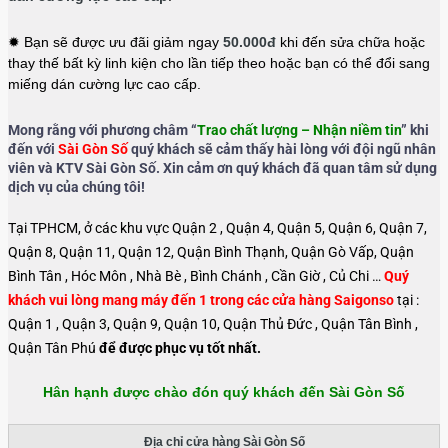
✹ Bạn sẽ được ưu đãi giảm ngay
50.000đ
khi đến sửa chữa hoặc
thay thế bất kỳ linh kiện cho lần tiếp theo hoặc bạn có thể đổi sang
miếng dán cường lực cao cấp.
Mong rằng với phương châm “
Trao chất lượng – Nhận niềm tin
” khi
đến với
Sài Gòn Số
quý khách sẽ cảm thấy hài lòng với đội ngũ nhân
viên và KTV Sài Gòn Số. Xin cảm ơn quý khách đã quan tâm sử dụng
dịch vụ của chúng tôi!
Tại TPHCM, ở các khu vực Quận 2 , Quận 4, Quận 5, Quận 6, Quận 7,
Quận 8, Quận 11, Quận 12, Quận Bình Thạnh, Quận Gò Vấp, Quận
Bình Tân , Hóc Môn , Nhà Bè , Bình Chánh , Cần Giờ , Củ Chi …
Quý
khách vui lòng mang máy đến 1 trong các cửa hàng Saigonso
tại :
Quận 1 , Quận 3, Quận 9, Quận 10, Quận Thủ Đức , Quận Tân Bình ,
Quận Tân Phú
để được phục vụ tốt nhất.
Hân hạnh được chào đón quý khách đến Sài Gòn Số
Địa chỉ cửa hàng Sài Gòn Số