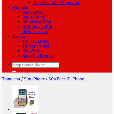
Thay Pin Tablet Samsung
Phụ Kiện
Sạc Laptop
Cable Kết Nối
Chuột Máy Tính
HUB Chuyển Đổi
USB/ Thẻ Nhớ
Tin Tức
Thủ Thuật Hay
Tin Công Nghệ
Khuyến mại
Bảng Giá Dịch Vụ
Tìm
kiếm:
Trang chủ
/
Sửa iPhone
/
Sửa Face ID iPhone