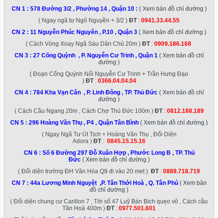
CN 1 :
578 Đường 3/2 , Phường 14 , Quận 10
:
( Xem bản đồ chỉ đường )
( Ngay ngã tư Ngô Nguyền + 3/2 )
ĐT
:
0941.33.44.55
CN 2 :
11 Nguyễn Phúc Nguyên , P.10 , Quận 3
( Xem bản đồ chỉ đường )
( Cách Vòng Xoay Ngã Sáu Dân Chủ 20m )
ĐT
:
0909.186.168
CN 3 :
27 Cống Quỳnh , P. Nguyễn Cư Trinh , Quận 1
( Xem bản đồ chỉ
đường )
( Đoạn Cống Quỳnh Nối Nguyễn Cư Trinh + Trần Hưng Đạo
)
ĐT
:
0366.04.04.04
CN 4 :
784 Kha Vạn Cân , P. Linh Đông , TP. Thủ Đức
( Xem bản đồ chỉ
đường )
( Cách Cầu Ngang 20m , Cách Chợ Thủ Đức 100m )
ĐT
:
0812.188.189
CN 5 :
296 Hoàng Văn Thụ , P4 , Quận Tân Bình
( Xem bản đồ chỉ đường )
( Ngay Ngã Tư Út Tịch + Hoàng Văn Thụ , Đối Diện
Adora )
ĐT
:
0845.15.15.16
CN 6 :
Số 6 Đường 297 Đỗ Xuân Hợp , Phước Long B , TP. Thủ
Đức
( Xem bản đồ chỉ đường )
( Đối diện trường ĐH Văn Hóa Q9 đi vào 20 met )
ĐT
:
0889.718.719
CN 7 :
44a Lương Minh Nguyệt ,P. Tân Thới Hoà , Q. Tân Phú
( Xem bản
đồ chỉ đường )
( Đối diện chung cư Carillon 7 , Tới số 47 Luỹ Bán Bích quẹo vô , Cách cầu
Tân Hoá 400m )
ĐT
:
0977.501.601