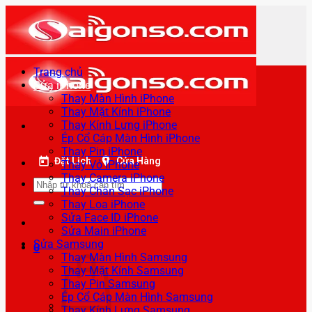
Bỏ
qua
nội
dung
Trang chủ
Sửa iPhone
Thay Màn Hình iPhone
Thay Mặt Kính iPhone
Thay Kính Lưng iPhone
Ép Cổ Cáp Màn Hình iPhone
Thay Pin iPhone
Đặt Lịch
Cửa Hàng
Thay Vỏ iPhone
Thay Camera iPhone
Tìm
Thay Chân Sạc iPhone
kiếm:
Thay Loa iPhone
Sửa Face ID iPhone
Sửa Main iPhone
Sửa Samsung
0
Thay Màn Hình Samsung
Thay Mặt Kính Samsung
Thay Pin Samsung
Ép Cổ Cáp Màn Hình Samsung
Thay Kính Lưng Samsung