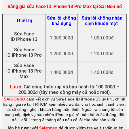
Bảng giá sửa Face ID iPhone 13 Pro Max tại Sài Gòn Số
Sửa lỗi không
Sửa lỗi không nhận
Thiết bị
khả dụng
diện khuôn mặt
Sửa Face
1.000.000đ
1.000.000đ
ID
iPhone 13
Sửa Face
1.200.000đ
1.200.000đ
ID
iPhone 13 Pro
Sửa Face
ID
iPhone 13 Pro
1.400.000đ
1.400.000đ
Max
Lưu ý
: Giá công tháo ráp và bảo hành từ 100.000đ –
200.000đ (tùy theo dòng máy cũ hoặc mới).
SAIGONSO
cam kết dịch vụ
Sửa Face ID iPhone 13
uy tín , chính
hãng , giá rẻ tại TP.HCM kèm nhiều ưu đãi cho học sinh , sinh viên ,
tài xế công nghệ , khách hàng thân thiết. Ngoài ra chúng tôi còn
cung cấp dịch vụ sửa chữa iPhone giá rẻ, bảo hành 24 tháng, đổi
trả 1 đổi 1 trong 3 tháng đầu nếu có lỗi của nhà sản xuất.
Liên hệ ngay với
Saigonso
để được kiểm tra và tư vấn miễn