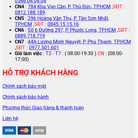
0366.04.04.04
CN4
:
784 Kha Vạn Cân, P. Thủ Đức, TP.HCM
,
SĐT
:
0812.188.189
CN5
:
296 Hoàng Văn Thụ, P. Tân Sơn Nhất,
TP.HCM
,
SĐT
:
0845.15.15.16
CN6
:
Số 6 Đường 297, P. Phước Long, TP.HCM
,
SĐT
:
0889.718.719
CN7
:
44A Lương Minh Nguyệt, P. Phú Thạnh, TP.HCM
,
SĐT
:
0977.501.601
Giờ làm việc
:
T2 - T7
: ( 08:00-19:30 )
CN
: (08:00-
17:00)
HỖ TRỢ KHÁCH HÀNG
Chính sách bảo mật
Chính sách bảo hành
Phương thức Giao hàng & thanh toán
Liên hệ