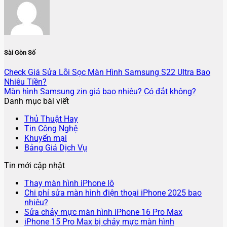
Sài Gòn Số
Check Giá Sửa Lỗi Sọc Màn Hình Samsung S22 Ultra Bao
Nhiêu Tiền?
Màn hình Samsung zin giá bao nhiêu? Có đắt không?
Danh mục bài viết
Thủ Thuật Hay
Tin Công Nghệ
Khuyến mại
Bảng Giá Dịch Vụ
Tin mới cập nhật
Không
Thay màn hình iPhone lô
có
Chi phí sửa màn hình điện thoại iPhone 2025 bao
Không
bình
nhiêu?
có
luận
Không
Sửa chảy mực màn hình iPhone 16 Pro Max
ở
bình
Không
có
iPhone 15 Pro Max bị chảy mực màn hình