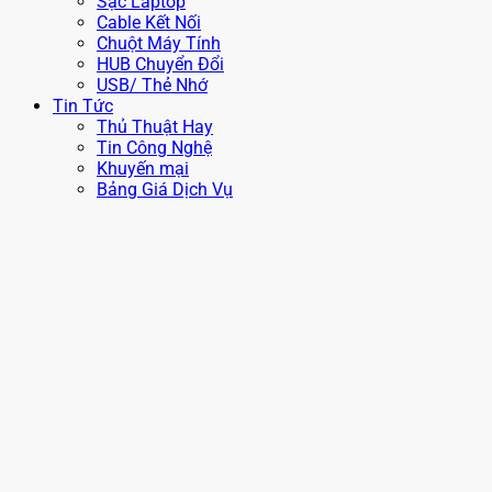
Sạc Laptop
Cable Kết Nối
Chuột Máy Tính
HUB Chuyển Đổi
USB/ Thẻ Nhớ
Tin Tức
Thủ Thuật Hay
Tin Công Nghệ
Khuyến mại
Bảng Giá Dịch Vụ