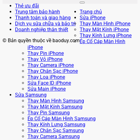
Thẻ ưu đãi
Trung tâm bảo hành
Trang chủ
Thanh toán và giao hàng
Sửa iPhone
Dịch vụ sửa chữa và bảo trì
Thay Màn Hình iPhone
Doanh nghiệp thân thiết
Thay Mặt Kính iPhone
Thay Kính Lưng iPhone
© Bản quyền thuộc về baoduy.com
Ép Cổ Cáp Màn Hình
iPhone
Thay Pin iPhone
Thay Vỏ iPhone
Thay Camera iPhone
Thay Chân Sạc iPhone
Thay Loa iPhone
Sửa Face ID iPhone
Sửa Main iPhone
Sửa Samsung
Thay Màn Hình Samsung
Thay Mặt Kính Samsung
Thay Pin Samsung
Ép Cổ Cáp Màn Hình Samsung
Thay Kính Lưng Samsung
Thay Chân Sạc Samsung
Thay Camera Samsung