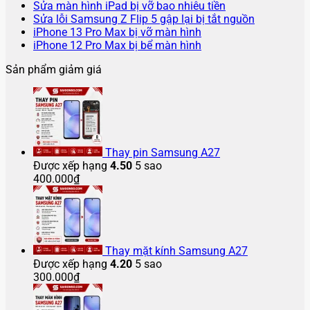
Thay
luận
Không
có
bình
Sửa màn hình iPad bị vỡ bao nhiêu tiền
ở
màn
có
bình
luận
Không
Sửa lỗi Samsung Z Flip 5 gập lại bị tắt nguồn
Chi
hình
ở
Không
bình
luận
có
iPhone 13 Pro Max bị vỡ màn hình
phí
iPhone
ở
Sửa
có
Không
luận
bình
iPhone 12 Pro Max bị bể màn hình
sửa
lô
ở
iPhone
chảy
bình
có
luận
Sản phẩm giảm giá
màn
Sửa
15
mực
ở
luận
bình
hình
ở
màn
Pro
màn
Sửa
luận
điện
iPhone
ở
hình
Max
hình
lỗi
thoại
13
iPhone
iPad
bị
iPhone
Samsung
iPhone
Pro
12
bị
chảy
16
Z
2025
Max
Pro
vỡ
mực
Pro
Flip
bao
bị
Max
bao
màn
Max
5
Thay pin Samsung A27
nhiêu?
vỡ
bị
nhiêu
hình
gập
Được xếp hạng
4.50
5 sao
màn
bể
tiền
lại
400.000
₫
hình
màn
bị
hình
tắt
nguồn
Thay mặt kính Samsung A27
Được xếp hạng
4.20
5 sao
300.000
₫