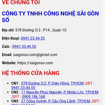
VỀ CHÚNG TÔI
CÔNG TY TNHH CÔNG NGHỆ SÀI GÒN
SỐ
Địa chỉ
: 578 Đường 3/2 , P14 , Quận 10
Điện thoại
:
0941.33.44.55
Zalo
:
0941.33.44.55
Email
: saigonso.com@gmail.com
Website
: https://saigonso.com
HỆ THỐNG CỬA HÀNG
CN1
:
578 Đường 3/2, P. Diên Hồng, TP.HCM
,
SĐT
:
0941.33.44.55
CN2
:
11 Nguyễn Phúc Nguyên, P. Nhiêu Lộc, TP.HCM
,
SĐT
:
0909.186.168
CN3
:
27 Cống Quỳnh, P. Cầu Ông Lãnh, TP.HCM
,
SĐT
: