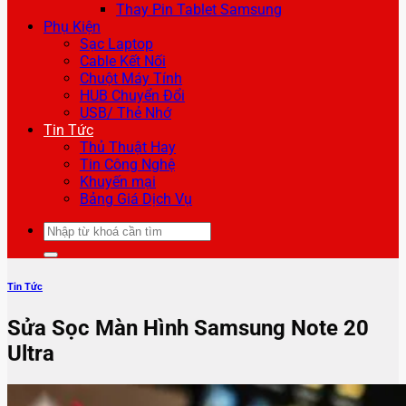
Thay Pin Tablet Samsung
Phụ Kiện
Sạc Laptop
Cable Kết Nối
Chuột Máy Tính
HUB Chuyển Đổi
USB/ Thẻ Nhớ
Tin Tức
Thủ Thuật Hay
Tin Công Nghệ
Khuyến mại
Bảng Giá Dịch Vụ
Tìm
kiếm:
Tin Tức
Sửa Sọc Màn Hình Samsung Note 20
Ultra