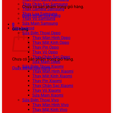
Thay Chân Sạc Samsung
Chưa có sản phẩm trong giỏ hàng.
Thay Camera Samsung
Thay Loa Samsung
Quay trở lại cửa hàng
Thay Vỏ Samsung
Sửa Main Samsung
0
Sửa Android
Giỏ hàng
Sửa Điện Thoại Oppo
Thay Màn Hình Oppo
Thay Mặt Kính Oppo
Thay Pin Oppo
Thay Vỏ Oppo
Thay Chân Sạc Oppo
Chưa có sản phẩm trong giỏ hàng.
Sửa Main Oppo
Sửa Điện Thoại Xiaomi
Quay trở lại cửa hàng
Thay Màn Hình Xiaomi
Thay Mặt Kính Xiaomi
Thay Pin Xiaomi
Thay Chân Sạc Xiaomi
Thay Vỏ Xiaomi
Sửa Main Xiaomi
Sửa Điện Thoại Vivo
Thay Màn Hình Vivo
Thay Mặt Kính Vivo