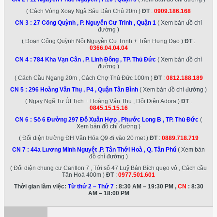
( Cách Vòng Xoay Ngã Sáu Dân Chủ 20m )
ĐT
:
0909.186.168
CN 3 :
27 Cống Quỳnh , P. Nguyễn Cư Trinh , Quận 1
( Xem bản đồ chỉ
đường )
( Đoạn Cống Quỳnh Nối Nguyễn Cư Trinh + Trần Hưng Đạo )
ĐT
:
0366.04.04.04
CN 4 :
784 Kha Vạn Cân , P. Linh Đông , TP. Thủ Đức
( Xem bản đồ chỉ
đường )
( Cách Cầu Ngang 20m , Cách Chợ Thủ Đức 100m )
ĐT
:
0812.188.189
CN 5 :
296 Hoàng Văn Thụ , P4 , Quận Tân Bình
( Xem bản đồ chỉ đường )
( Ngay Ngã Tư Út Tịch + Hoàng Văn Thụ , Đối Diện Adora )
ĐT
:
0845.15.15.16
CN 6 :
Số 6 Đường 297 Đỗ Xuân Hợp , Phước Long B , TP. Thủ Đức
(
Xem bản đồ chỉ đường )
( Đối diện trường ĐH Văn Hóa Q9 đi vào 20 met )
ĐT
:
0889.718.719
CN 7 :
44a Lương Minh Nguyệt ,P. Tân Thới Hoà , Q. Tân Phú
( Xem bản
đồ chỉ đường )
( Đối diện chung cư Carillon 7 , Tới số 47 Luỹ Bán Bích quẹo vô , Cách cầu
Tân Hoá 400m )
ĐT
:
0977.501.601
Thời gian làm việc:
Từ thứ 2 – Thứ 7
: 8:30 AM – 19:30 PM ,
CN
: 8:30
AM – 18:00 PM