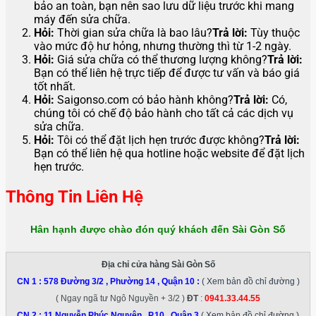
bảo an toàn, bạn nên sao lưu dữ liệu trước khi mang
máy đến sửa chữa.
Hỏi:
Thời gian sửa chữa là bao lâu?
Trả lời:
Tùy thuộc
vào mức độ hư hỏng, nhưng thường thì từ 1-2 ngày.
Hỏi:
Giá sửa chữa có thể thương lượng không?
Trả lời:
Bạn có thể liên hệ trực tiếp để được tư vấn và báo giá
tốt nhất.
Hỏi:
Saigonso.com có bảo hành không?
Trả lời:
Có,
chúng tôi có chế độ bảo hành cho tất cả các dịch vụ
sửa chữa.
Hỏi:
Tôi có thể đặt lịch hẹn trước được không?
Trả lời:
Bạn có thể liên hệ qua hotline hoặc website để đặt lịch
hẹn trước.
Thông Tin Liên Hệ
Hân hạnh được chào đón quý khách đến Sài Gòn Số
Địa chỉ cửa hàng Sài Gòn Số
CN 1 :
578 Đường 3/2 , Phường 14 , Quận 10
:
( Xem bản đồ chỉ đường )
( Ngay ngã tư Ngô Nguyền + 3/2 )
ĐT
:
0941.33.44.55
CN 2 :
11 Nguyễn Phúc Nguyên , P.10 , Quận 3
( Xem bản đồ chỉ đường )