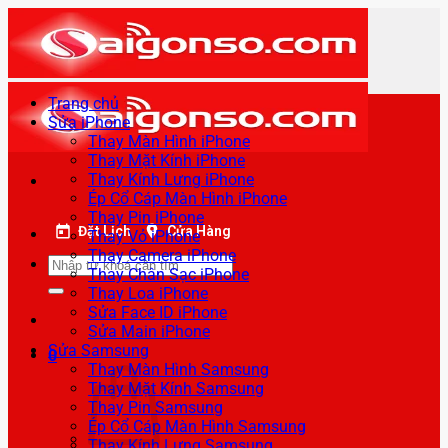
Bỏ
qua
nội
dung
Trang chủ
Sửa iPhone
Thay Màn Hình iPhone
Thay Mặt Kính iPhone
Thay Kính Lưng iPhone
Ép Cổ Cáp Màn Hình iPhone
Thay Pin iPhone
Đặt Lịch
Cửa Hàng
Thay Vỏ iPhone
Thay Camera iPhone
Tìm
Thay Chân Sạc iPhone
kiếm:
Thay Loa iPhone
Sửa Face ID iPhone
Sửa Main iPhone
Sửa Samsung
0
Thay Màn Hình Samsung
Thay Mặt Kính Samsung
Thay Pin Samsung
Ép Cổ Cáp Màn Hình Samsung
Thay Kính Lưng Samsung