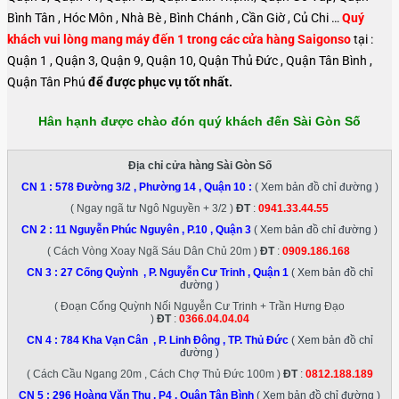
Bình Tân , Hóc Môn , Nhà Bè , Bình Chánh , Cần Giờ , Củ Chi …
Quý
khách vui lòng mang máy đến 1 trong các cửa hàng Saigonso
tại :
Quận 1 , Quận 3, Quận 9, Quận 10, Quận Thủ Đức , Quận Tân Bình ,
Quận Tân Phú
để được phục vụ tốt nhất.
Hân hạnh được chào đón quý khách đến Sài Gòn Số
Địa chỉ cửa hàng Sài Gòn Số
CN 1 :
578 Đường 3/2 , Phường 14 , Quận 10
:
( Xem bản đồ chỉ đường )
( Ngay ngã tư Ngô Nguyền + 3/2 )
ĐT
:
0941.33.44.55
CN 2 :
11 Nguyễn Phúc Nguyên , P.10 , Quận 3
( Xem bản đồ chỉ đường )
( Cách Vòng Xoay Ngã Sáu Dân Chủ 20m )
ĐT
:
0909.186.168
CN 3 :
27 Cống Quỳnh , P. Nguyễn Cư Trinh , Quận 1
( Xem bản đồ chỉ
đường )
( Đoạn Cống Quỳnh Nối Nguyễn Cư Trinh + Trần Hưng Đạo
)
ĐT
:
0366.04.04.04
CN 4 :
784 Kha Vạn Cân , P. Linh Đông , TP. Thủ Đức
( Xem bản đồ chỉ
đường )
( Cách Cầu Ngang 20m , Cách Chợ Thủ Đức 100m )
ĐT
:
0812.188.189
CN 5 :
296 Hoàng Văn Thụ , P4 , Quận Tân Bình
( Xem bản đồ chỉ đường )