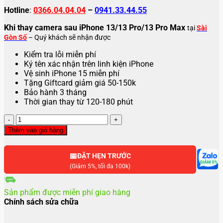
Hotline
:
0366.04.04.04
–
0941.33.44.55
Khi thay camera sau iPhone 13/13 Pro/13 Pro Max
tại
Sài
Gòn Số
– Quý khách sẽ nhận được
Kiểm tra lỗi miễn phí
Ký tên xác nhận trên linh kiện iPhone
Vệ sinh iPhone 15 miễn phí
Tặng Giftcard giảm giá 50-150k
Bảo hành 3 tháng
Thời gian thay từ 120-180 phút
Thay
camera
Thêm vào giỏ hàng
sau
iPhone
📅
13
ĐẶT HẸN TRƯỚC
|
(Giảm 5%, tối đa 100k)
13
Pro
Sản phẩm được miễn phí giao hàng
|
Chính sách sửa chữa
13
Pro
Max