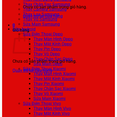
Thay Chân Sạc Samsung
Chưa có sản phẩm trong giỏ hàng.
Thay Camera Samsung
Thay Loa Samsung
Quay trở lại cửa hàng
Thay Vỏ Samsung
Sửa Main Samsung
0
Sửa Android
Giỏ hàng
Sửa Điện Thoại Oppo
Thay Màn Hình Oppo
Thay Mặt Kính Oppo
Thay Pin Oppo
Thay Vỏ Oppo
Thay Chân Sạc Oppo
Chưa có sản phẩm trong giỏ hàng.
Sửa Main Oppo
Sửa Điện Thoại Xiaomi
Quay trở lại cửa hàng
Thay Màn Hình Xiaomi
Thay Mặt Kính Xiaomi
Thay Pin Xiaomi
Thay Chân Sạc Xiaomi
Thay Vỏ Xiaomi
Sửa Main Xiaomi
Sửa Điện Thoại Vivo
Thay Màn Hình Vivo
Thay Mặt Kính Vivo