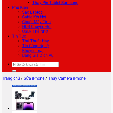
Thay Pin Tablet Samsung
Phụ Kiện
Sạc Laptop
Cable Kết Nối
Chuột Máy Tính
HUB Chuyển Đổi
USB/ Thẻ Nhớ
Tin Tức
Thủ Thuật Hay
Tin Công Nghệ
Khuyến mại
Bảng Giá Dịch Vụ
Tìm
kiếm:
Trang chủ
/
Sửa iPhone
/
Thay Camera iPhone