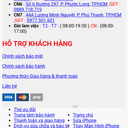
CN6
:
Số 6 Đường 297, P. Phước Long, TP.HCM
,
SĐT
:
0889.718.719
CN7
:
44A Lương Minh Nguyệt, P. Phú Thạnh, TP.HCM
,
SĐT
:
0977.501.601
Giờ làm việc
:
T2 - T7
: ( 08:00-19:30 )
CN
: (08:00-
17:00)
HỖ TRỢ KHÁCH HÀNG
Chính sách bảo mật
Chính sách bảo hành
Phương thức Giao hàng & thanh toán
Liên hệ
Thẻ ưu đãi
Trung tâm bảo hành
Trang chủ
Thanh toán và giao hàng
Sửa iPhone
Dịch vụ sửa chữa và bảo trì
Thay Màn Hình iPhone