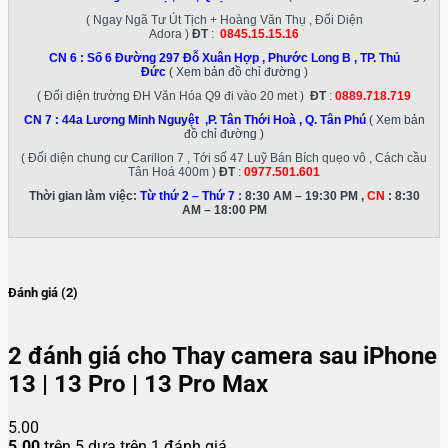
( Ngay Ngã Tư Út Tịch + Hoàng Văn Thụ , Đối Diện
Adora )
ĐT
:
0845.15.15.16
CN 6 :
Số 6 Đường 297 Đỗ Xuân Hợp , Phước Long B , TP. Thủ
Đức
( Xem bản đồ chỉ đường )
( Đối diện trường ĐH Văn Hóa Q9 đi vào 20 met )
ĐT
:
0889.718.719
CN 7 :
44a Lương Minh Nguyệt ,P. Tân Thới Hoà , Q. Tân Phú
( Xem bản
đồ chỉ đường )
( Đối diện chung cư Carillon 7 , Tới số 47 Luỹ Bán Bích quẹo vô , Cách cầu
Tân Hoá 400m )
ĐT
:
0977.501.601
Thời gian làm việc:
Từ thứ 2 – Thứ 7
: 8:30 AM – 19:30 PM ,
CN
: 8:30
AM – 18:00 PM
Đánh giá (2)
2 đánh giá cho
Thay camera sau iPhone
13 | 13 Pro | 13 Pro Max
5.00
5.00
trên 5 dựa trên
1
đánh giá