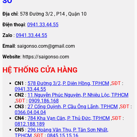
SỐ
Địa chỉ
: 578 Đường 3/2 , P14 , Quận 10
Điện thoại
:
0941.33.44.55
Zalo
:
0941.33.44.55
Email
: saigonso.com@gmail.com
Website
: https://saigonso.com
HỆ THỐNG CỬA HÀNG
CN1
:
578 Đường 3/2, P. Diên Hồng, TP.HCM
,
SĐT
:
0941.33.44.55
CN2
:
11 Nguyễn Phúc Nguyên, P. Nhiêu Lộc, TP.HCM
,
SĐT
:
0909.186.168
CN3
:
27 Cống Quỳnh, P. Cầu Ông Lãnh, TP.HCM
,
SĐT
:
0366.04.04.04
CN4
:
784 Kha Vạn Cân, P. Thủ Đức, TP.HCM
,
SĐT
:
0812.188.189
CN5
:
296 Hoàng Văn Thụ, P. Tân Sơn Nhất,
TP.HCM
,
SĐT
:
0845.15.15.16