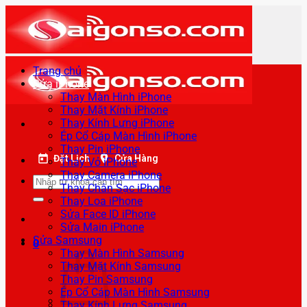
Bỏ
qua
nội
dung
Trang chủ
Sửa iPhone
Thay Màn Hình iPhone
Thay Mặt Kính iPhone
Thay Kính Lưng iPhone
Ép Cổ Cáp Màn Hình iPhone
Thay Pin iPhone
Đặt Lịch
Cửa Hàng
Thay Vỏ iPhone
Thay Camera iPhone
Tìm
Thay Chân Sạc iPhone
kiếm:
Thay Loa iPhone
Sửa Face ID iPhone
Sửa Main iPhone
Sửa Samsung
0
Thay Màn Hình Samsung
Thay Mặt Kính Samsung
Thay Pin Samsung
Ép Cổ Cáp Màn Hình Samsung
Thay Kính Lưng Samsung