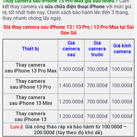
Thay camera sau iPhone 13 Pro Max
giá bao nhiêu ?
Cam
kết thay camera và
sửa chữa điện thoại iPhone
với mức giá
rẻ, tốt nhất hiện nay. Chính sách bảo hành lên đến 3 tháng,
thay nhanh chóng lấy ngay.
Giá thay camera sau iPhone 13 | 13 Pro | 13 Pro Max tại Sài
Gòn Số
Giá
Giá
Giá kính
Thiết bị
camera
camera
camera
sau
trước
Thay camera
1.500.000đ
700.000đ
100.000đ
sau
iPhone 13 Pro Max
Thay
camera
1.400.000đ
700.000đ
100.000đ
sau
iPhone 13 Pro
Thay
camera
1.200.000đ
700.000đ
100.000đ
sau
iPhone 13 Mini
Thay
camera
1.200.000đ
700.000đ
100.000đ
sau
iPhone 13
Lưu ý
: Giá công tháo ráp và bảo hành từ 100.000đ –
200.000đ (tùy theo độ khó dễ).