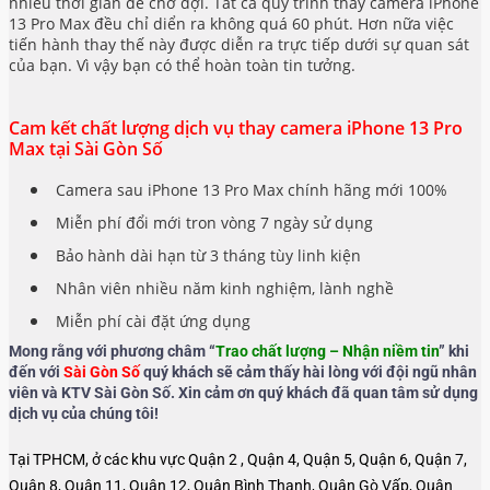
nhiều thời gian để chờ đợi. Tất cả quy trình thay camera iPhone
13 Pro Max đều chỉ diển ra không quá 60 phút. Hơn nữa việc
tiến hành thay thế này được diễn ra trực tiếp dưới sự quan sát
của bạn. Vì vậy bạn có thể hoàn toàn tin tưởng.
Cam kết chất lượng dịch vụ thay camera iPhone 13 Pro
Max tại Sài Gòn Số
Camera sau iPhone 13 Pro Max chính hãng mới 100%
Miễn phí đổi mới tron vòng 7 ngày sử dụng
Bảo hành dài hạn từ 3 tháng tùy linh kiện
Nhân viên nhiều năm kinh nghiệm, lành nghề
Miễn phí cài đặt ứng dụng
Mong rằng với phương châm “
Trao chất lượng – Nhận niềm tin
” khi
đến với
Sài Gòn Số
quý khách sẽ cảm thấy hài lòng với đội ngũ nhân
viên và KTV Sài Gòn Số. Xin cảm ơn quý khách đã quan tâm sử dụng
dịch vụ của chúng tôi!
Tại TPHCM, ở các khu vực Quận 2 , Quận 4, Quận 5, Quận 6, Quận 7,
Quận 8, Quận 11, Quận 12, Quận Bình Thạnh, Quận Gò Vấp, Quận