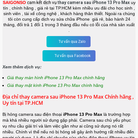
SAIGONSO
cam kết dịch vụ
thay camera sau
iPhone 13 Pro Max
uy
tín , chính hãng , giá rẻ tại TP.HCM kèm nhiều ưu đãi cho học sinh ,
sinh viên , tài xế công nghệ , khách hàng thân thiết. Ngoài ra chúng
tôi còn cung cấp dịch vụ sửa chữa iPhone giá rẻ, bảo hành 24
tháng, đổi trả 1 đổi 1 trong 3 tháng đầu nếu có lỗi của nhà sản xuất
.
Tư vấn qua Zalo
Tư vấn qua Facebook
Xem thêm dịch vụ:
Giá thay màn hình iPhone 13 Pro Max chính hãng
Giá thay mặt kính iPhone 13 Pro Max
chính hãng
Địa chỉ thay camera sau iPhone 13 Pro Max Chính hãng ,
Uy tín tại TP.HCM
Bị hỏng camera sau điện thoại
iPhone 13 Pro Max
là trường hợp
mà khá nhiều người sử dụng gặp phải. Camera sau chủ yếu phục
vụ nhu cầu giải trí và làm việc gần như ai cũng sử dụng nó rất
nhiều. Chính vì thế nếu nó bị hỏng sẽ gây ảnh hưởng rất nhiều đến
người sử dụng. Là địa chỉ chuyên sửa chữa điện thoại iPhone uy tín